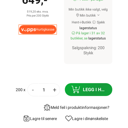
649,-
Min butikk ikke valgt, velg
519,20 eks. mva.
Min butikk
Pris per 200 Stykk
Hent-i-Butikk
Sjekk
lagerstatus
Hurtigkasse
På lager i 31 av 32
butikker, se
lagerstatus
Salgspakning: 200
Stykk
-
+
LEGG I HANDLEKURV
200 x
Meld feil i produktinformasjonen?
Lagre til senere
Lagre i din
ønskeliste