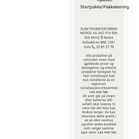
Startpakke/Pakkeløsning
ELEKTROIMPORTØREN
NORGE AS (NO 914 939
828 MVA)
Nedre
Kalbakkvei 88B, 1081
Oslo
22 81 27 70
Alle produkter på
nettsiden vises med
gjeldende priser og
betingelser, og enkelte
produkter beregnet for
fast installasjon kan
kun installeres av en
registrert
installasjonsvirksomhet.
Les mer her
.
Alt som går på strøm
eller batterier (EE-
avfall) skal leveres til
retur når det ikke kan
brukes lenger. Du kan
returnere dette gratis i
en av våre varehus
og/eller andre butikker
som selger samme
type varer.
Les mer her
.