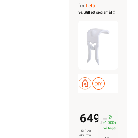
fra
Letti
KLAMMER
Se/Still ett spørsmål (
)
9-O GIPS
PH
649,-
>1 000+
på lager
519,20
eks. mva.