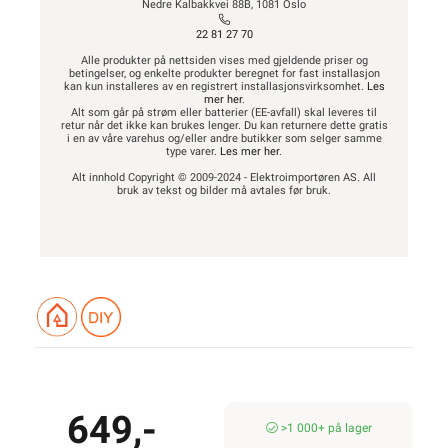
Nedre Kalbakkvei 88B, 1081 Oslo
22 81 27 70
Alle produkter på nettsiden vises med gjeldende priser og
betingelser, og enkelte produkter beregnet for fast installasjon
kan kun installeres av en registrert installasjonsvirksomhet.
Les
mer her
.
Alt som går på strøm eller batterier (EE-avfall) skal leveres til
retur når det ikke kan brukes lenger. Du kan returnere dette gratis
i en av våre varehus og/eller andre butikker som selger samme
type varer.
Les mer her
.
Alt innhold Copyright © 2009-2024 - Elektroimportøren AS. All
bruk av tekst og bilder må avtales før bruk.
649,-
>1 000+ på lager