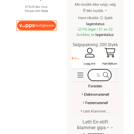
Min butikk ikke valgt, velg
519,20 eks. mva.
Min butikk
Pris per 200 Stykk
Hent-i-Butikk
Sjekk
lagerstatus
Hurtigkasse
På lager i 31 av 32
butikker, se
lagerstatus
Salgspakning: 200 Stykk
Logg inn
Handlekurv
Forsiden
Elektromateriell
Festemateriell
Letti Klammer
Letti En-stift
klammer gips •