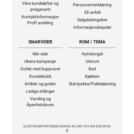
Våre kundeløfter og
Personvernerklæring
prisgaranti
EE-avfall
Kontaktinformasjon
Salgsbetingelser
Proff avdeling
Informasjonskapsler
SNARVEIER
ROM / TEMA
Min side
Hyttetorget
Ukens kampanjer
Uterom
Outlet med kuppvarer
Bad
Kundeklubb
Kjøkken
Artikler og guider
Startpakke/Pakkeløsning
Ledige stillinger
Varsling og
Åpenhetsloven
ELEKTROIMPORTØREN NORGE AS (NO 914 939 828 MVA)