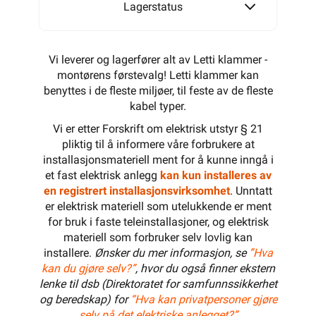
Lagerstatus
Vi leverer og lagerfører alt av Letti klammer -
montørens førstevalg! Letti klammer kan
benyttes i de fleste miljøer, til feste av de fleste
kabel typer.
Vi er etter Forskrift om elektrisk utstyr § 21
pliktig til å informere våre forbrukere at
installasjonsmateriell ment for å kunne inngå i
et fast elektrisk anlegg
kan kun installeres av
en registrert installasjonsvirksomhet
. Unntatt
er elektrisk materiell som utelukkende er ment
for bruk i faste teleinstallasjoner, og elektrisk
materiell som forbruker selv lovlig kan
installere.
Ønsker du mer informasjon, se
”Hva
kan du gjøre selv?”
, hvor du også finner ekstern
lenke til dsb (Direktoratet for samfunnssikkerhet
og beredskap) for
“Hva kan privatpersoner gjøre
selv på det elektriske anlegget?”