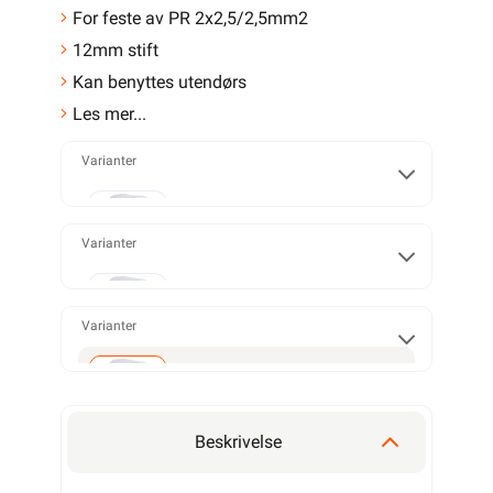
For feste av PR 2x2,5/2,5mm2
12mm stift
Kan benyttes utendørs
Les mer...
Varianter
20 STK
Varianter
PR 2x1,5mm²
Varianter
200 STK
O-9 (Gips)
PR 2x2,5mm²
Beskrivelse