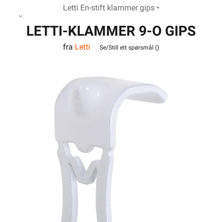
Letti En-stift klammer gips •
LETTI-KLAMMER 9-O GIPS
fra
Letti
PH
Se/Still ett spørsmål (
)