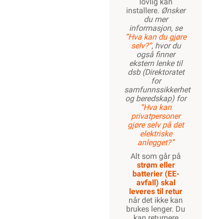
lovlig kan
installere.
Ønsker
du mer
informasjon, se
”Hva kan du gjøre
selv?”
, hvor du
også finner
ekstern lenke til
dsb (Direktoratet
for
samfunnssikkerhet
og beredskap) for
“Hva kan
privatpersoner
gjøre selv på det
elektriske
anlegget?”
Alt som går på
strøm eller
batterier (EE-
avfall) skal
leveres til retur
når det ikke kan
brukes lenger. Du
kan returnere