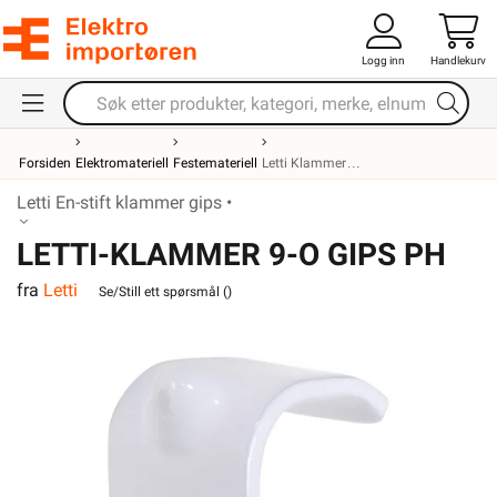
Logg inn
Handlekurv
Forsiden
Elektromateriell
Festemateriell
Letti Klammer
Letti En-stift klammer gips •
LETTI-KLAMMER 9-O GIPS PH
fra
Letti
Se/Still ett spørsmål (
)