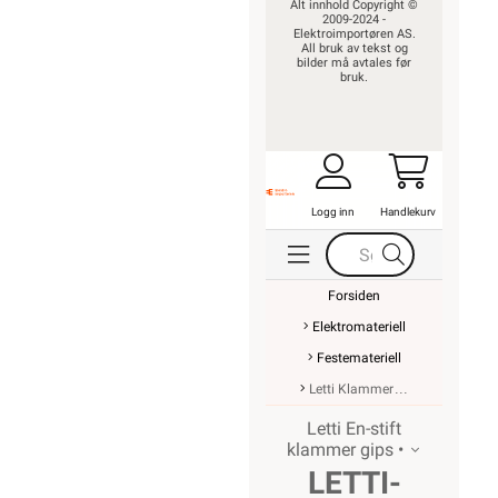
Alt innhold Copyright ©
2009-2024 -
Elektroimportøren AS.
All bruk av tekst og
bilder må avtales før
bruk.
Logg inn
Handlekurv
Forsiden
Elektromateriell
Festemateriell
Letti Klammer
Letti En-stift
klammer gips •
LETTI-