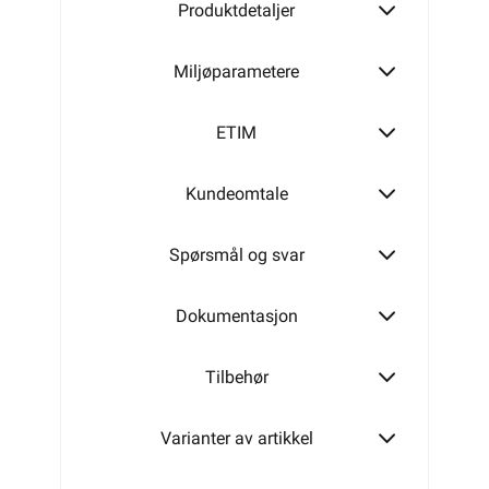
O-9-12 (Tre)
Produktdetaljer
Miljøparametere
O-9-16 (Tre)
ETIM
Kundeomtale
O-9-25 (Tre)
Spørsmål og svar
Dokumentasjon
Tilbehør
Varianter av artikkel