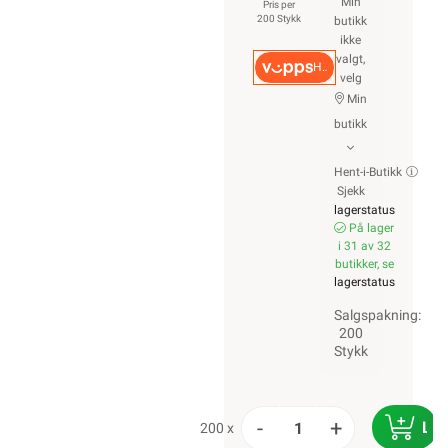
Min
Pris per
200 Stykk
butikk
ikke
valgt,
Hurtigkasse
velg
Min
butikk
Hent-i-Butikk
Sjekk
lagerstatus
På lager
i 31 av 32
butikker, se
lagerstatus
Salgspakning:
200
Stykk
-
+
LE
200 x