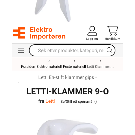
Logg inn
Handlekurv
Forsiden
Elektromateriell
Festemateriell
Letti Klammer
Letti En-stift klammer gips •
LETTI-KLAMMER 9-O
fra
Letti
GIPS PH
Se/Still ett spørsmål (
)