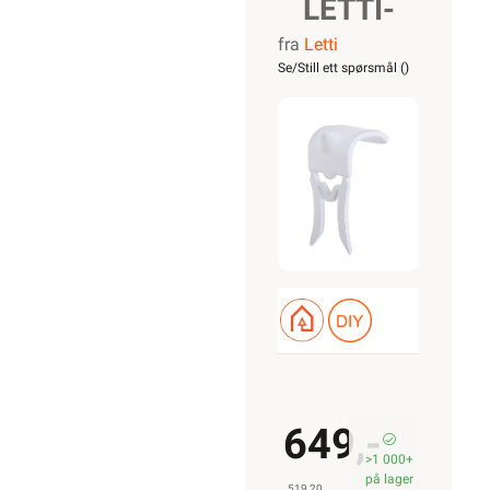
LETTI-
fra
Letti
KLAMMER
Se/Still ett spørsmål (
)
9-O GIPS
PH
649,-
>1 000+
på lager
519,20