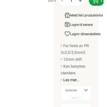
-
+
LE
200 x
Meld feil i produktinfor
Lagre til senere
Lagre i din
ønskeliste
For feste av PR
2x2,5/2,5mm2
12mm stift
Kan benyttes
utendørs
Les mer...
Varianter
20