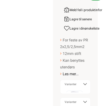
Meld feil i produktinfor
Lagre til senere
Lagre i din
ønskeliste
For feste av PR
2x2,5/2,5mm2
12mm stift
Kan benyttes
utendørs
Les mer...
Varianter
20
STK
Varianter