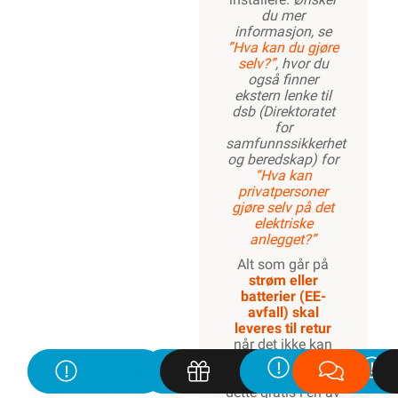
du mer
informasjon, se
”Hva kan du gjøre
selv?”
, hvor du
også finner
ekstern lenke til
dsb (Direktoratet
for
samfunnssikkerhet
og beredskap) for
“Hva kan
privatpersoner
gjøre selv på det
elektriske
anlegget?”
Alt som går på
strøm eller
batterier (EE-
avfall) skal
leveres til retur
når det ikke kan
brukes lenger. Du
kan returnere
dette gratis i en av