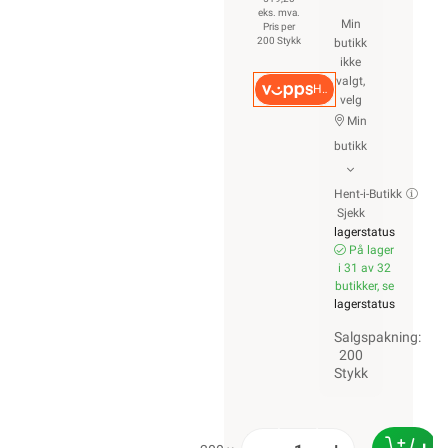
eks. mva.
Min
Pris per
200 Stykk
butikk
ikke
valgt,
Hurtigkasse
velg
Min
butikk
Hent-i-Butikk
Sjekk
lagerstatus
På lager
i 31 av 32
butikker, se
lagerstatus
Salgspakning:
200
Stykk