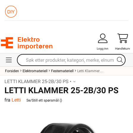
Logg inn
Handlekurv
Forsiden
Elektromateriell
Festemateriell
Letti Klammer
LETTI KLAMMER 25-2B/30 PS •
LETTI KLAMMER 25-2B/30 PS
fra
Letti
Se/Still ett spørsmål (
)