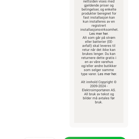
nettsiden vises med
gjeldende priser og
betingelser, og enkelte
produkter beregnet for
fast installasjon kan
kun installeres av en
registrert
installasjonsvirksomhet.
Les mer her
.
Alt som går på strøm
eller batterier (EE-
avfall) skal leveres til
retur når det ikke kan
brukes lenger. Du kan
returnere dette gratis i
en av våre varehus
og/eller andre butikker
som selger samme
type varer.
Les mer her
.
Alt innhold Copyright ©
2009-2024 -
Elektroimportøren AS.
All bruk av tekst og
bilder må avtales før
bruk.