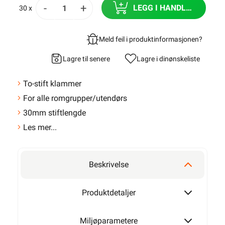
-
+
LEGG I HANDLEKURV
30 x
Meld feil i produktinformasjonen?
Lagre til senere
Lagre i din
ønskeliste
To-stift klammer
For alle romgrupper/utendørs
30mm stiftlengde
Les mer...
Beskrivelse
Produktdetaljer
Miljøparametere