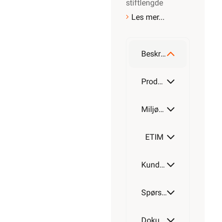
stiftlengde
Les mer...
Beskrivelse
Produktdetaljer
Miljøparametere
ETIM
Kundeomtale
Spørsmål og svar
Dokumentasjon