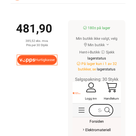
481,90
180± på lager
Min butikk ikke valgt, velg
385,52 eks. mva.
Min butikk
Pris per 30 Stykk
Hent-i-Butikk
Sjekk
lagerstatus
Hurtigkasse
På lager kun i 1 av 32
butikker, se
lagerstatus
Salgspakning: 30 Stykk
Logg inn
Handlekurv
Forsiden
Elektromateriell