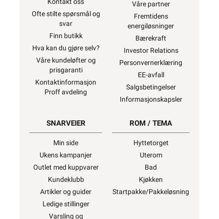
Kontakt oss
Våre partner
Ofte stilte spørsmål og
Fremtidens
svar
energiløsninger
Finn butikk
Bærekraft
Hva kan du gjøre selv?
Investor Relations
Våre kundeløfter og
Personvernerklæring
prisgaranti
EE-avfall
Kontaktinformasjon
Salgsbetingelser
Proff avdeling
Informasjonskapsler
SNARVEIER
ROM / TEMA
Min side
Hyttetorget
Ukens kampanjer
Uterom
Outlet med kuppvarer
Bad
Kundeklubb
Kjøkken
Artikler og guider
Startpakke/Pakkeløsning
Ledige stillinger
Varsling og