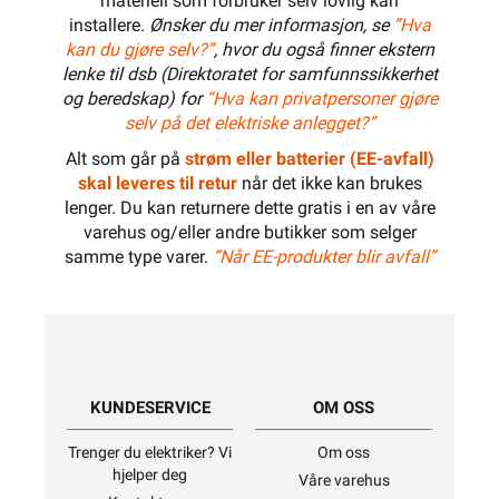
materiell som forbruker selv lovlig kan
installere.
Ønsker du mer informasjon, se
”Hva
kan du gjøre selv?”
, hvor du også finner ekstern
lenke til dsb (Direktoratet for samfunnssikkerhet
og beredskap) for
“Hva kan privatpersoner gjøre
selv på det elektriske anlegget?”
Alt som går på
strøm eller batterier (EE-avfall)
skal leveres til retur
når det ikke kan brukes
lenger. Du kan returnere dette gratis i en av våre
varehus og/eller andre butikker som selger
samme type varer.
“Når EE-produkter blir avfall”
KUNDESERVICE
OM OSS
Trenger du elektriker? Vi
Om oss
hjelper deg
Våre varehus