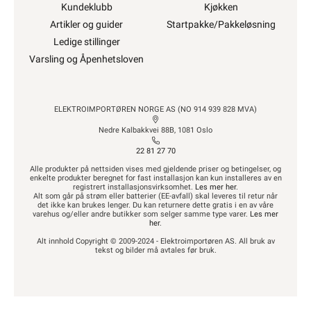
Kundeklubb
Kjøkken
Artikler og guider
Startpakke/Pakkeløsning
Ledige stillinger
Varsling og Åpenhetsloven
ELEKTROIMPORTØREN NORGE AS (NO 914 939 828 MVA)
Nedre Kalbakkvei 88B, 1081 Oslo
22 81 27 70
Alle produkter på nettsiden vises med gjeldende priser og betingelser, og
enkelte produkter beregnet for fast installasjon kan kun installeres av en
registrert installasjonsvirksomhet.
Les mer her
.
Alt som går på strøm eller batterier (EE-avfall) skal leveres til retur når
det ikke kan brukes lenger. Du kan returnere dette gratis i en av våre
varehus og/eller andre butikker som selger samme type varer.
Les mer
her
.
Alt innhold Copyright © 2009-2024 - Elektroimportøren AS. All bruk av
tekst og bilder må avtales før bruk.