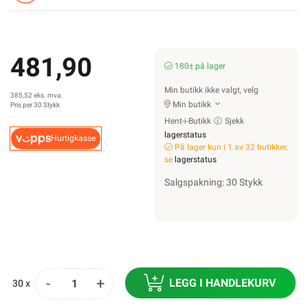
481,90
180± på lager
Min butikk ikke valgt, velg
385,52 eks. mva.
Min butikk
Pris per 30 Stykk
Hent-i-Butikk
Sjekk
lagerstatus
Hurtigkasse
På lager kun i 1 av 32 butikker,
se
lagerstatus
Salgspakning: 30 Stykk
-
+
LEGG I HANDLEKURV
30 x