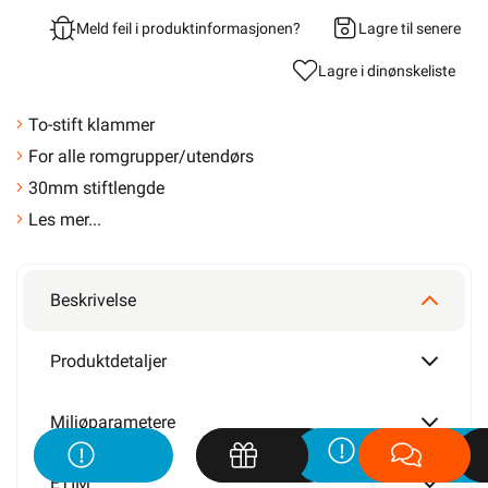
Meld feil i produktinformasjonen?
Lagre til senere
Lagre i din
ønskeliste
To-stift klammer
For alle romgrupper/utendørs
30mm stiftlengde
Les mer...
Beskrivelse
Produktdetaljer
Miljøparametere
ETIM