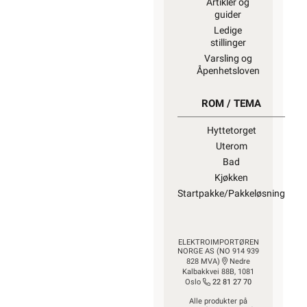
Artikler og
guider
Ledige
stillinger
Varsling og
Åpenhetsloven
ROM / TEMA
Hyttetorget
Uterom
Bad
Kjøkken
Startpakke/Pakkeløsning
ELEKTROIMPORTØREN
NORGE AS (NO 914 939
828 MVA)
Nedre
Kalbakkvei 88B, 1081
Oslo
22 81 27 70
Alle produkter på