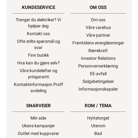
KUNDESERVICE
OM OSS
Trenger du elektriker? Vi
Om oss
hjelper deg
Våre varehus
Kontakt oss
Våre partner
Ofte stilte spørsmål og
Fremtidens energiløsninger
svar
Bærekraft
Finn butikk
Investor Relations
Hva kan du gjøre selv?
Personvernerklæring
Våre kundeløfter og
EE-avfall
prisgaranti
Salgsbetingelser
Kontaktinformasjon Proff
Informasjonskapsler
avdeling
SNARVEIER
ROM / TEMA
Min side
Hyttetorget
Ukens kampanjer
Uterom
Outlet med kuppvarer
Bad