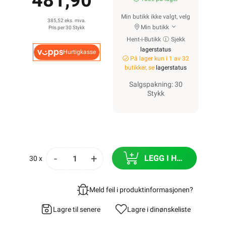
481,90
Min butikk ikke valgt, velg
385,52 eks. mva.
Min butikk
Pris per 30 Stykk
Hent-i-Butikk
Sjekk
lagerstatus
Hurtigkasse
På lager kun i 1 av 32
butikker, se
lagerstatus
Salgspakning: 30
Stykk
-
+
LEGG I HANDLEKURV
30 x
Meld feil i produktinformasjonen?
Lagre til senere
Lagre i din
ønskeliste