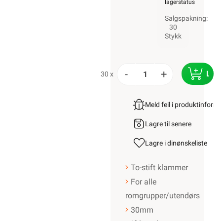
lagerstatus
Salgspakning:
30
Stykk
-
+
LEG
30 x
Meld feil i produktinfor
Lagre til senere
Lagre i din
ønskeliste
To-stift klammer
For alle
romgrupper/utendørs
30mm