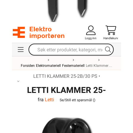
Logg inn
Handlekurv
Forsiden
Elektromateriell
Festemateriell
Letti Klammer
LETTI KLAMMER 25-2B/30 PS •
LETTI KLAMMER 25-
fra
Letti
2B/30 PS
Se/Still ett spørsmål (
)