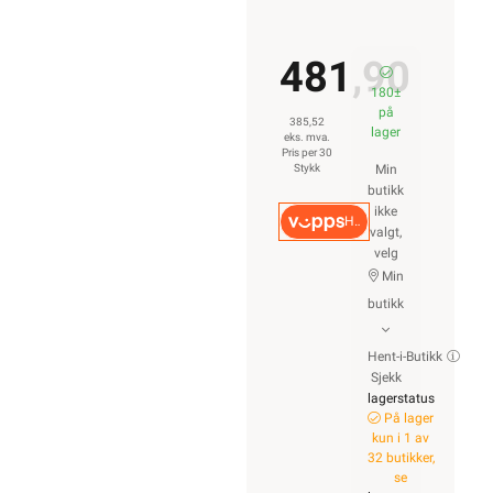
481,90
180±
på
385,52
lager
eks. mva.
Pris per 30
Stykk
Min
butikk
ikke
Hurtigkasse
valgt,
velg
Min
butikk
Hent-i-Butikk
Sjekk
lagerstatus
På lager
kun i 1 av
32 butikker,
se