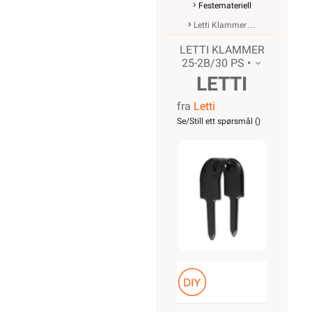
Festemateriell
Letti Klammer
LETTI KLAMMER
25-2B/30 PS •
LETTI
fra
Letti
KLAMMER
Se/Still ett spørsmål (
)
25-2B/30
PS