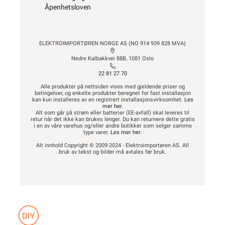
Åpenhetsloven
ELEKTROIMPORTØREN NORGE AS (NO 914 939 828 MVA)
Nedre Kalbakkvei 88B, 1081 Oslo
22 81 27 70
Alle produkter på nettsiden vises med gjeldende priser og
betingelser, og enkelte produkter beregnet for fast installasjon
kan kun installeres av en registrert installasjonsvirksomhet.
Les
mer her
.
Alt som går på strøm eller batterier (EE-avfall) skal leveres til
retur når det ikke kan brukes lenger. Du kan returnere dette gratis
i en av våre varehus og/eller andre butikker som selger samme
type varer.
Les mer her
.
Alt innhold Copyright © 2009-2024 - Elektroimportøren AS. All
bruk av tekst og bilder må avtales før bruk.