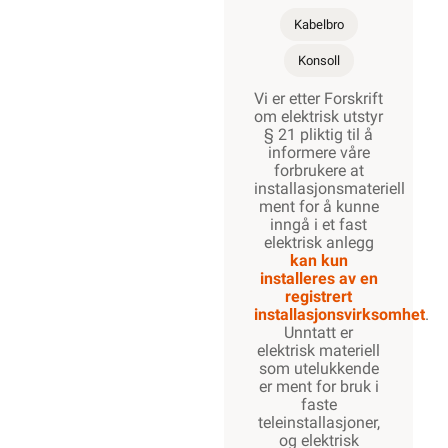
500
Kabelbro
mm
Konsoll
Vi er etter Forskrift
600
om elektrisk utstyr
mm
§ 21 pliktig til å
informere våre
forbrukere at
installasjonsmateriell
ment for å kunne
inngå i et fast
elektrisk anlegg
kan kun
installeres av en
registrert
installasjonsvirksomhet
.
Unntatt er
elektrisk materiell
som utelukkende
er ment for bruk i
faste
teleinstallasjoner,
og elektrisk