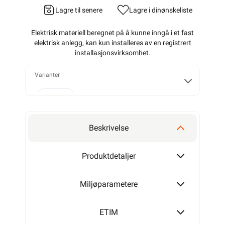
Lagre til senere
Lagre i din
ønskeliste
Elektrisk materiell beregnet på å kunne inngå i et fast
elektrisk anlegg, kan kun installeres av en registrert
installasjonsvirksomhet
.
Varianter
50 mm
Beskrivelse
75 mm
Produktdetaljer
Miljøparametere
100 mm
ETIM