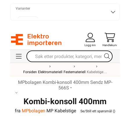
Varianter
50 mm
Logg inn
Handlekurv
75 mm
Forsiden
Elektromateriell
Festemateriell
Kabelstige
100 mm
MPbolagen Kombi-konsoll 400mm Sendz MP-
566S •
Kombi-konsoll 400mm
150 mm
fra
MPbolagen
MP Kabelstige
Sendz MP-566S
Se/Still ett spørsmål (
)