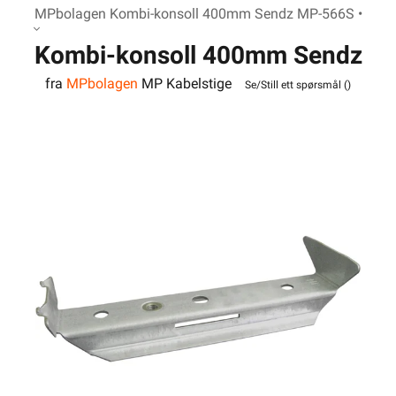
MPbolagen Kombi-konsoll 400mm Sendz MP-566S •
Kombi-konsoll 400mm Sendz
fra
MPbolagen
MP Kabelstige
MP-566S
Se/Still ett spørsmål (
)