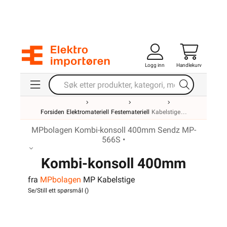
Logg inn
Handlekurv
Forsiden
Elektromateriell
Festemateriell
Kabelstige
MPbolagen Kombi-konsoll 400mm Sendz MP-
566S •
Kombi-konsoll 400mm
fra
MPbolagen
MP Kabelstige
Sendz MP-566S
Se/Still ett spørsmål (
)