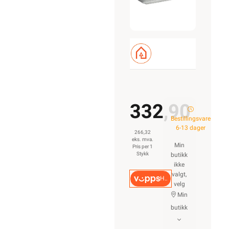
566S
332,90
Bestillingsvare
6-13 dager
266,32
eks. mva.
Min
Pris per 1
Stykk
butikk
ikke
valgt,
Hurtigkasse
velg
Min
butikk