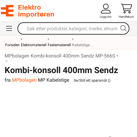
Logg inn
Handlekurv
Forsiden
Elektromateriell
Festemateriell
Kabelstige
MPbolagen Kombi-konsoll 400mm Sendz MP-566S •
Kombi-konsoll 400mm Sendz
fra
MPbolagen
MP Kabelstige
MP-566S
Se/Still ett spørsmål (
)