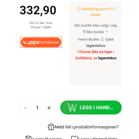
332,90
Bestillingsvare 6-13
dager
266,32 eks. mva.
Min butikk ikke valgt, velg
Pris per 1 Stykk
Min butikk
Hent-i-Butikk
Sjekk
Hurtigkasse
lagerstatus
Finnes ikke på lager i
butikkene, se
lagerstatus
-
+
LEGG I HANDLEKURV
Meld feil i produktinformasjonen?