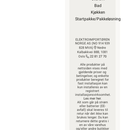
Bad
Kjøkken
Startpakke/Pakkeløsning
ELEKTROIMPORTØREN
NORGE AS (NO 914 939
828 MVA)
Nedre
Kalbakkvei 88B, 1081
Oslo
22 81 27 70
Alle produkter på
nettsiden vises med
gjeldende priser og
betingelser, og enkelte
produkter beregnet for
fast installasjon kan
kun installeres av en
registrert
installasjonsvirksomhet.
Les mer her
.
Alt som går på strøm
eller batterier (EE-
avfall) skal leveres til
retur når det ikke kan
brukes lenger. Du kan
returnere dette gratis i
en av våre varehus
og/eller andre butikker