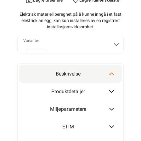
Lagre til senere
Lagre i din
ønskeliste
Elektrisk materiell beregnet på å kunne inngå i et fast
elektrisk anlegg, kan kun installeres av en registrert
installasjonsvirksomhet
.
Varianter
50 mm
Beskrivelse
75 mm
Produktdetaljer
Miljøparametere
100 mm
ETIM