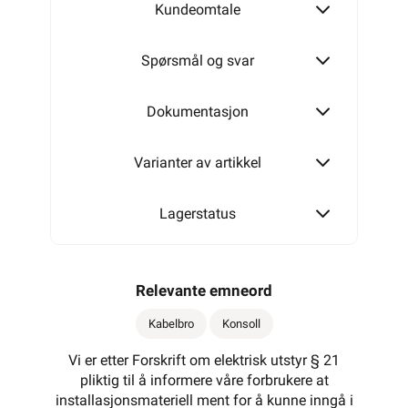
Kundeomtale
150 mm
Spørsmål og svar
200 mm
Dokumentasjon
Varianter av artikkel
300 mm
Lagerstatus
400 mm
Relevante emneord
Kabelbro
Konsoll
500 mm
Vi er etter Forskrift om elektrisk utstyr § 21
pliktig til å informere våre forbrukere at
installasjonsmateriell ment for å kunne inngå i