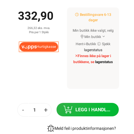
332,90
Bestillingsvare 6-13
dager
266,32 eks. mva.
Min butikk ikke valgt, velg
Pris per 1 Stykk
Min butikk
Hent-i-Butikk
Sjekk
Hurtigkasse
lagerstatus
Finnes ikke på lager i
butikkene, se
lagerstatus
-
+
LEGG I HANDLEKURV
Meld feil i produktinformasjonen?