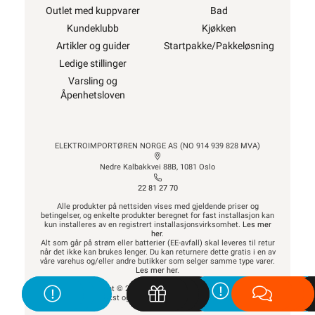
Outlet med kuppvarer
Bad
Kundeklubb
Kjøkken
Artikler og guider
Startpakke/Pakkeløsning
Ledige stillinger
Varsling og
Åpenhetsloven
ELEKTROIMPORTØREN NORGE AS (NO 914 939 828 MVA)
Nedre Kalbakkvei 88B, 1081 Oslo
22 81 27 70
Alle produkter på nettsiden vises med gjeldende priser og
betingelser, og enkelte produkter beregnet for fast installasjon kan
kun installeres av en registrert installasjonsvirksomhet.
Les mer
her
.
Alt som går på strøm eller batterier (EE-avfall) skal leveres til retur
når det ikke kan brukes lenger. Du kan returnere dette gratis i en av
våre varehus og/eller andre butikker som selger samme type varer.
Les mer her
.
Alt innhold Copyright © 2009-2024 - Elektroimportøren AS. All bruk
av tekst og bilder må avtales før bruk.