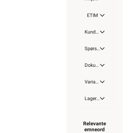
100
mm
ETIM
150
Kundeomtale
mm
Spørsmål og svar
200
mm
Dokumentasjon
Varianter av artikkel
300
mm
Lagerstatus
400
mm
Relevante
emneord