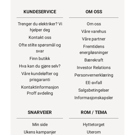
KUNDESERVICE
OM OSS
Trenger du elektriker? Vi
Om oss
hjelper deg
Våre varehus
Kontakt oss
Våre partner
Ofte stilte spørsmål og
Fremtidens
svar
energiløsninger
Finn butikk
Bærekraft
Hva kan du gjøre selv?
Investor Relations
Våre kundeløfter og
Personvernerklæring
prisgaranti
EE-avfall
Kontaktinformasjon
Salgsbetingelser
Proff avdeling
Informasjonskapsler
SNARVEIER
ROM / TEMA
Min side
Hyttetorget
Ukens kampanjer
Uterom