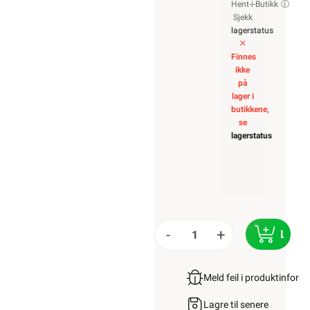
Hent-i-Butikk
Sjekk
lagerstatus
Finnes
ikke
på
lager i
butikkene,
se
lagerstatus
-
+
LEGG
Meld feil i produktinfor
Lagre til senere