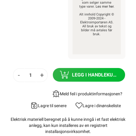
som selger samme
type varer.
Les mer her
.
Alt innhold Copyright ©
2009-2024 -
Elektroimportøren AS.
All bruk av tekst og
bilder må avtales før
bruk.
-
+
LEGG I HANDLEKURV
Meld feil i produktinformasjonen?
Lagre til senere
Lagre i din
ønskeliste
Elektrisk materiell beregnet på å kunne inngå i et fast elektrisk
anlegg, kan kun installeres av en registrert
installasjonsvirksomhet
.