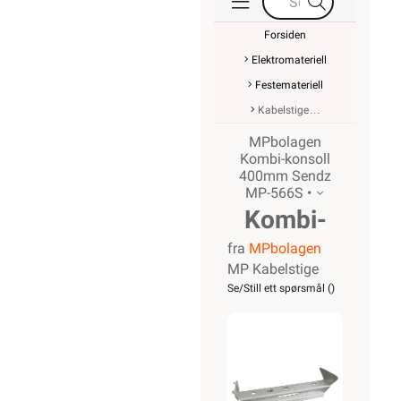
Forsiden
Elektromateriell
Festemateriell
Kabelstige
MPbolagen
Kombi-konsoll
400mm Sendz
MP-566S •
Kombi-
fra
MPbolagen
konsoll
MP Kabelstige
400mm
Se/Still ett spørsmål (
)
Sendz
MP-