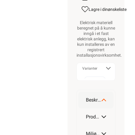
Lagre i din
ønskeliste
Elektrisk materiell
beregnet på å kunne
inngå i et fast
elektrisk anlegg, kan
kun installeres av en
registrert
installasjonsvirksomhet
.
Varianter
50
mm
Beskrivelse
75
Produktdetaljer
mm
Miljøparametere