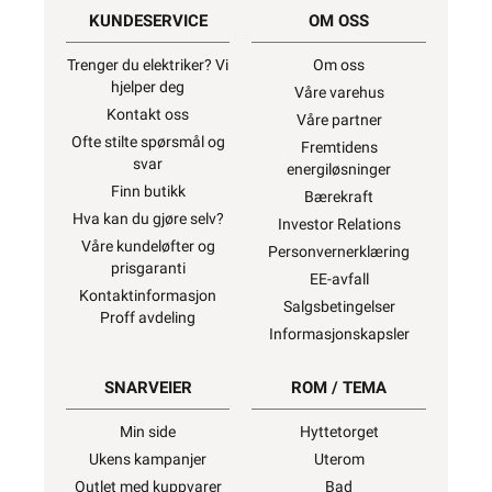
KUNDESERVICE
OM OSS
Trenger du elektriker? Vi
Om oss
hjelper deg
Våre varehus
Kontakt oss
Våre partner
Ofte stilte spørsmål og
Fremtidens
svar
energiløsninger
Finn butikk
Bærekraft
Hva kan du gjøre selv?
Investor Relations
Våre kundeløfter og
Personvernerklæring
prisgaranti
EE-avfall
Kontaktinformasjon
Salgsbetingelser
Proff avdeling
Informasjonskapsler
SNARVEIER
ROM / TEMA
Min side
Hyttetorget
Ukens kampanjer
Uterom
Outlet med kuppvarer
Bad