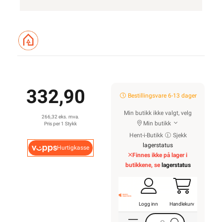
332,90
Bestillingsvare 6-13 dager
Min butikk ikke valgt, velg
266,32 eks. mva.
Min butikk
Pris per 1 Stykk
Hent-i-Butikk
Sjekk
lagerstatus
Hurtigkasse
Finnes ikke på lager i
butikkene, se
lagerstatus
Logg inn
Handlekurv