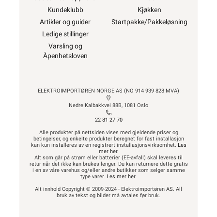
Kundeklubb
Kjøkken
Artikler og guider
Startpakke/Pakkeløsning
Ledige stillinger
Varsling og
Åpenhetsloven
ELEKTROIMPORTØREN NORGE AS (NO 914 939 828 MVA)
Nedre Kalbakkvei 88B, 1081 Oslo
22 81 27 70
Alle produkter på nettsiden vises med gjeldende priser og
betingelser, og enkelte produkter beregnet for fast installasjon
kan kun installeres av en registrert installasjonsvirksomhet.
Les
mer her
.
Alt som går på strøm eller batterier (EE-avfall) skal leveres til
retur når det ikke kan brukes lenger. Du kan returnere dette gratis
i en av våre varehus og/eller andre butikker som selger samme
type varer.
Les mer her
.
Alt innhold Copyright © 2009-2024 - Elektroimportøren AS. All
bruk av tekst og bilder må avtales før bruk.