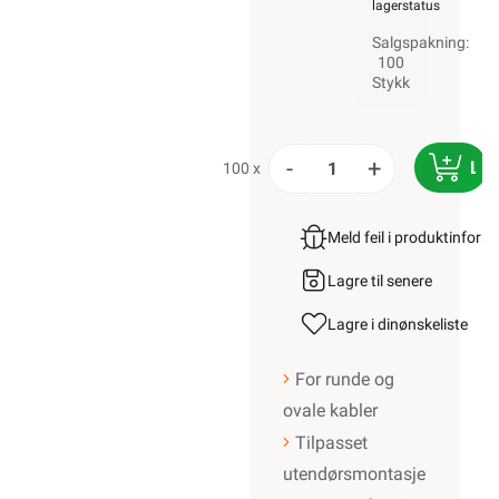
lagerstatus
Salgspakning:
100
Stykk
-
+
LE
100 x
Meld feil i produktinfor
Lagre til senere
Lagre i din
ønskeliste
For runde og
ovale kabler
Tilpasset
utendørsmontasje