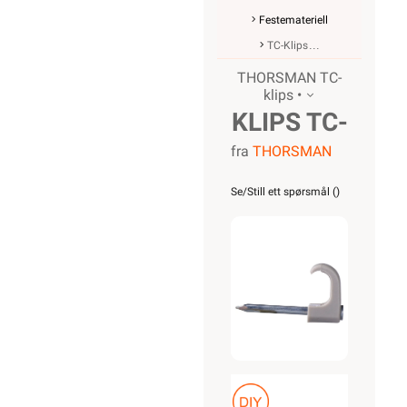
Festemateriell
TC-Klips
THORSMAN TC-
klips •
KLIPS TC-
fra
THORSMAN
C3 SECOR
6X10
Se/Still ett spørsmål (
)
HVIT