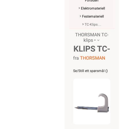
Forsiden
Elektromateriell
Festemateriell
TC-Klips
THORSMAN TC-
klips •
KLIPS TC-
fra
THORSMAN
C3 SECOR
6X10
Se/Still ett spørsmål (
)
HVIT