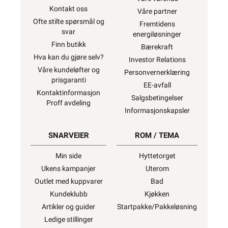
Kontakt oss
Våre partner
Ofte stilte spørsmål og
Fremtidens
svar
energiløsninger
Finn butikk
Bærekraft
Hva kan du gjøre selv?
Investor Relations
Våre kundeløfter og
Personvernerklæring
prisgaranti
EE-avfall
Kontaktinformasjon
Salgsbetingelser
Proff avdeling
Informasjonskapsler
SNARVEIER
ROM / TEMA
Min side
Hyttetorget
Ukens kampanjer
Uterom
Outlet med kuppvarer
Bad
Kundeklubb
Kjøkken
Artikler og guider
Startpakke/Pakkeløsning
Ledige stillinger