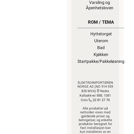
Varsling og
Åpenhetsloven
ROM / TEMA
Hyttetorget
Uterom
Bad
Kjøkken
Startpakke/Pakkeløsning
ELEKTROIMPORTØREN
NORGE AS (NO 914 939
828 MVA)
Nedre
Kalbakkvei 88B, 1081
Oslo
22 81 27 70
Alle produkter på
nettsiden vises med
gjeldende priser og
betingelser, og enkelte
produkter beregnet for
fast installasjon kan
kun installeres av en