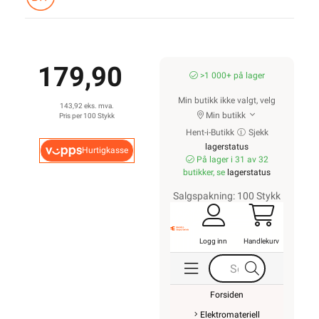
179,90
>1 000+ på lager
Min butikk ikke valgt, velg
143,92 eks. mva.
Min butikk
Pris per 100 Stykk
Hent-i-Butikk
Sjekk
lagerstatus
Hurtigkasse
På lager i 31 av 32
butikker, se
lagerstatus
Salgspakning: 100 Stykk
Logg inn
Handlekurv
Forsiden
Elektromateriell