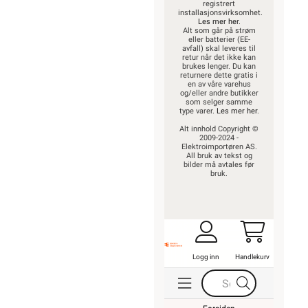
registrert
installasjonsvirksomhet.
Les mer her
.
Alt som går på strøm
eller batterier (EE-
avfall) skal leveres til
retur når det ikke kan
brukes lenger. Du kan
returnere dette gratis i
en av våre varehus
og/eller andre butikker
som selger samme
type varer.
Les mer her
.
Alt innhold Copyright ©
2009-2024 -
Elektroimportøren AS.
All bruk av tekst og
bilder må avtales før
bruk.
Logg inn
Handlekurv