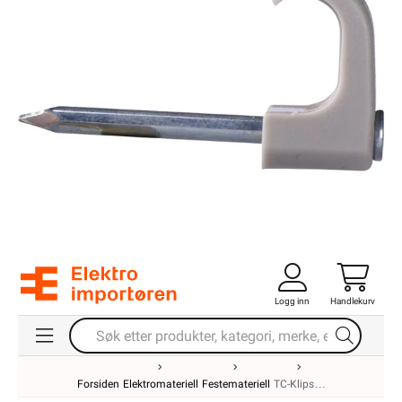
Logg inn
Handlekurv
Forsiden
Elektromateriell
Festemateriell
TC-Klips