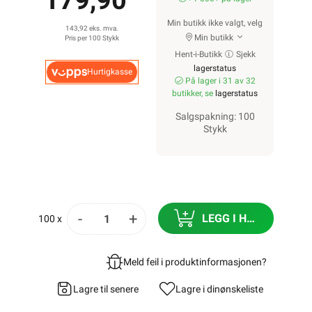
179,90
Min butikk ikke valgt, velg
143,92 eks. mva.
Min butikk
Pris per 100 Stykk
Hent-i-Butikk
Sjekk
lagerstatus
Hurtigkasse
På lager i 31 av 32
butikker, se
lagerstatus
Salgspakning: 100
Stykk
-
+
LEGG I HANDLEKURV
100 x
Meld feil i produktinformasjonen?
Lagre til senere
Lagre i din
ønskeliste