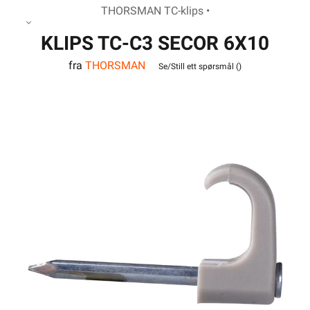
THORSMAN TC-klips •
KLIPS TC-C3 SECOR 6X10
fra
THORSMAN
HVIT
Se/Still ett spørsmål (
)