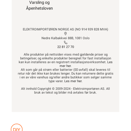
Varsling og
Åpenhetsloven
ELEKTROIMPORTØREN NORGE AS (NO 914 939 828 MVA)
Nedre Kalbakkvei 88B, 1081 Oslo
22 81 27 70
Alle produkter på nettsiden vises med gjeldende priser og
betingelser, og enkelte produkter beregnet for fast installasjon
kan kun installeres av en registrert installasjonsvirksomhet.
Les
mer her
.
Alt som går på strøm eller batterier (EE-avfall) skal leveres til
retur når det ikke kan brukes lenger. Du kan returnere dette gratis
i en av våre varehus og/eller andre butikker som selger samme
type varer.
Les mer her
.
Alt innhold Copyright © 2009-2024 - Elektroimportøren AS. All
bruk av tekst og bilder må avtales før bruk.