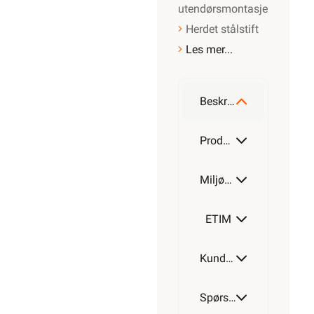
utendørsmontasje
Herdet stålstift
Les mer...
Beskrivelse
Produktdetaljer
Miljøparametere
ETIM
Kundeomtale
Spørsmål og svar