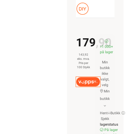
179,90
>1 000+
på lager
143,92
eks. mva.
Min
Pris per
100 Stykk
butikk
ikke
valgt,
Hurtigkasse
velg
Min
butikk
Hent-i-Butikk
Sjekk
lagerstatus
På lager