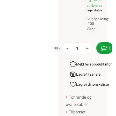
i 31 av 32
butikker, se
lagerstatus
Salgspakning:
100
Stykk
-
+
LE
100 x
Meld feil i produktinfor
Lagre til senere
Lagre i din
ønskeliste
For runde og
ovale kabler
Tilpasset