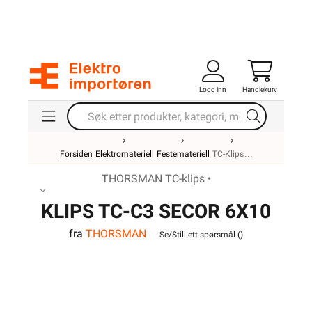
Logg inn
Handlekurv
Forsiden
Elektromateriell
Festemateriell
TC-Klips
THORSMAN TC-klips •
KLIPS TC-C3 SECOR 6X10
fra
THORSMAN
HVIT
Se/Still ett spørsmål (
)