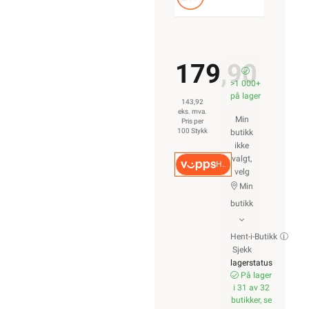
179,90
>1 000+
på lager
143,92
eks. mva.
Min
Pris per
100 Stykk
butikk
ikke
valgt,
Hurtigkasse
velg
Min
butikk
Hent-i-Butikk
Sjekk
lagerstatus
På lager
i 31 av 32
butikker, se