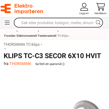
Logg inn
Handlekurv
Forsiden
Elektromateriell
Festemateriell
TC-Klips
THORSMAN TC-klips •
KLIPS TC-C3 SECOR 6X10 HVIT
fra
THORSMAN
Se/Still ett spørsmål (
)