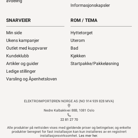
avdeling
Informasjonskapsler
SNARVEIER
ROM / TEMA
Min side
Hyttetorget
Ukens kampanjer
Uterom
Outlet med kuppvarer
Bad
Kundeklubb
Kjøkken
Artikler og guider
Startpakke/Pakkeløsning
Ledige stillinger
Varsling og Åpenhetsloven
ELEKTROIMPORTØREN NORGE AS (NO 914 939 828 MVA)
Nedre Kalbakkvei 88B, 1081 Oslo
22 81 27 70
Alle produkter på nettsiden vises med gjeldende priser og betingelser, og enkelte
produkter beregnet for fast installasjon kan kun installeres av en registrert
installasjonsvirksomhet.
Les mer her
.