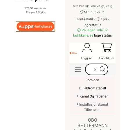
Min butikk ikke valgt, velg
173,52 eks. mva.
Min butikk
Pris per 1 Stykk
Hent-i-Butikk
Sjekk
lagerstatus
Hurtigkasse
På lager i alle 32
butikkene, se
lagerstatus
Logg inn
Handlekurv
Forsiden
Elektromateriell
Kanal Og Tilbehør
Installasjonskanal
Tilbehør
OBO
BETTERMANN