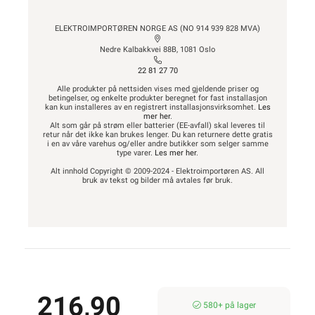
ELEKTROIMPORTØREN NORGE AS (NO 914 939 828 MVA)
Nedre Kalbakkvei 88B, 1081 Oslo
22 81 27 70
Alle produkter på nettsiden vises med gjeldende priser og
betingelser, og enkelte produkter beregnet for fast installasjon
kan kun installeres av en registrert installasjonsvirksomhet.
Les
mer her
.
Alt som går på strøm eller batterier (EE-avfall) skal leveres til
retur når det ikke kan brukes lenger. Du kan returnere dette gratis
i en av våre varehus og/eller andre butikker som selger samme
type varer.
Les mer her
.
Alt innhold Copyright © 2009-2024 - Elektroimportøren AS. All
bruk av tekst og bilder må avtales før bruk.
216,90
580+ på lager