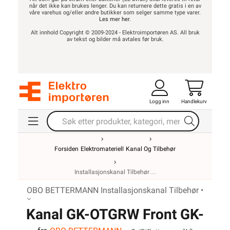
når det ikke kan brukes lenger. Du kan returnere dette gratis i en av
våre varehus og/eller andre butikker som selger samme type varer.
Les mer her
.
Alt innhold Copyright © 2009-2024 - Elektroimportøren AS. All bruk
av tekst og bilder må avtales før bruk.
Logg inn
Handlekurv
Forsiden
Elektromateriell
Kanal Og Tilbehør
Installasjonskanal Tilbehør
OBO BETTERMANN Installasjonskanal Tilbehør •
Kanal GK-OTGRW Front GK-