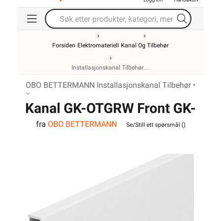
Forsiden
Elektromateriell
Kanal Og Tilbehør
Installasjonskanal Tilbehør
OBO BETTERMANN Installasjonskanal Tilbehør •
Kanal GK-OTGRW Front GK-
fra
OBO BETTERMANN
70 serien OBO
Se/Still ett spørsmål (
)