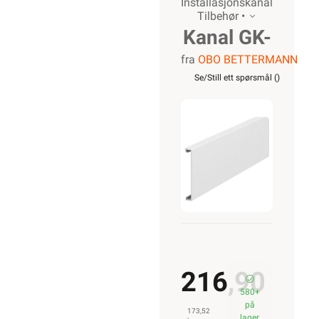
Installasjonskanal
Tilbehør •
Kanal GK-
fra
OBO BETTERMANN
OTGRW
Se/Still ett spørsmål (
)
Front GK-
70 serien
OBO
216,90
580+
på
173,52
lager