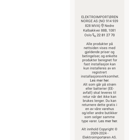
ELEKTROIMPORTØREN
NORGE AS (NO 914 939
828 MVA)
Nedre
Kalbakkvei 88B, 1081
Oslo
22 81 27 70
Alle produkter på
nettsiden vises med
gjeldende priser og
betingelser, og enkelte
produkter beregnet for
fast installasjon kan
kun installeres av en
registrert
installasjonsvirksomhet.
Les mer her
.
Alt som går på strøm
eller batterier (EE-
avfall) skal leveres til
retur når det ikke kan
brukes lenger. Du kan
returnere dette gratis i
en av våre varehus
og/eller andre butikker
som selger samme
type varer.
Les mer her
.
Alt innhold Copyright ©
2009-2024 -
Elektroimportøren AS.