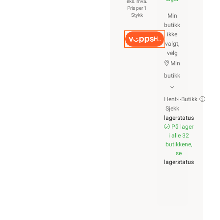
eks. mva.
Pris per 1
Stykk
Min
butikk
ikke
Hurtigkasse
valgt,
velg
Min
butikk
Hent-i-Butikk
Sjekk
lagerstatus
På lager
i alle 32
butikkene,
se
lagerstatus