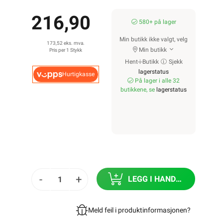
216,90
580+ på lager
Min butikk ikke valgt, velg
173,52 eks. mva.
Min butikk
Pris per 1 Stykk
Hent-i-Butikk
Sjekk
lagerstatus
Hurtigkasse
På lager i alle 32
butikkene, se
lagerstatus
-
+
LEGG I HANDLEKURV
Meld feil i produktinformasjonen?