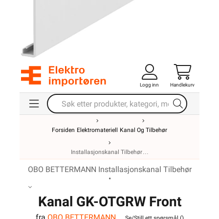
Logg inn
Handlekurv
Forsiden
Elektromateriell
Kanal Og Tilbehør
Installasjonskanal Tilbehør
OBO BETTERMANN Installasjonskanal Tilbehør
•
Kanal GK-OTGRW Front
fra
OBO BETTERMANN
Se/Still ett spørsmål (
)