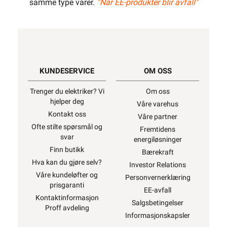
samme type varer.
“Når EE-produkter blir avfall”
KUNDESERVICE
OM OSS
Trenger du elektriker? Vi
Om oss
hjelper deg
Våre varehus
Kontakt oss
Våre partner
Ofte stilte spørsmål og
Fremtidens
svar
energiløsninger
Finn butikk
Bærekraft
Hva kan du gjøre selv?
Investor Relations
Våre kundeløfter og
Personvernerklæring
prisgaranti
EE-avfall
Kontaktinformasjon
Salgsbetingelser
Proff avdeling
Informasjonskapsler