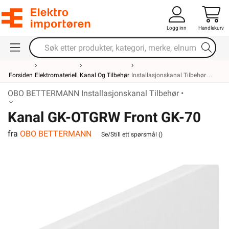
Logg inn
Handlekurv
Forsiden
Elektromateriell
Kanal Og Tilbehør
Installasjonskanal Tilbehør
OBO BETTERMANN Installasjonskanal Tilbehør •
Kanal GK-OTGRW Front GK-70
fra
OBO BETTERMANN
serien OBO
Se/Still ett spørsmål (
)