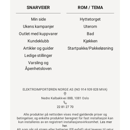
SNARVEIER
ROM / TEMA
Min side
Hyttetorget
Ukens kampanjer
Uterom
Outlet med kuppvarer
Bad
Kundeklubb
Kjøkken
Artikler og guider
Startpakke/Pakkeløsning
Ledige stillinger
Varsling og
Åpenhetsloven
ELEKTROIMPORTØREN NORGE AS (NO 914 939 828 MVA)
Nedre Kalbakkvei 88B, 1081 Oslo
22 81 27 70
Alle produkter på nettsiden vises med gjeldende priser og
betingelser, og enkelte produkter beregnet for fast installasjon kan
kun installeres av en registrert installasjonsvirksomhet.
Les mer
her
.
Alt som går på strøm eller batterier (EE-avfall) skal leveres til retur