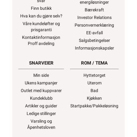
svar
energiløsninger
Finn butikk
Bærekraft
Hva kan du gjøre selv?
Investor Relations
Våre kundeløfter og
Personvernerklæring
prisgaranti
EE-avfall
Kontaktinformasjon
Salgsbetingelser
Proff avdeling
Informasjonskapsler
SNARVEIER
ROM / TEMA
Min side
Hyttetorget
Ukens kampanjer
Uterom
Outlet med kuppvarer
Bad
Kundeklubb
Kjøkken
Artikler og guider
Startpakke/Pakkeløsning
Ledige stillinger
Varsling og
Åpenhetsloven