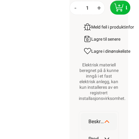
-
+
LEGG
Meld feil i produktinfor
Lagre til senere
Lagre i din
ønskeliste
Elektrisk materiell
beregnet på å kunne
inngå i et fast
elektrisk anlegg, kan
kun installeres av en
registrert
installasjonsvirksomhet
.
Beskrivelse
Produktdetaljer