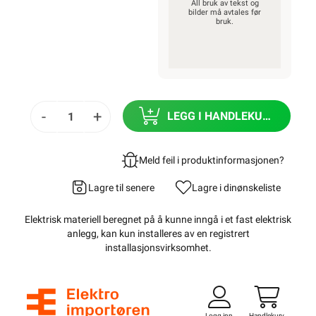
All bruk av tekst og
bilder må avtales før
bruk.
-
+
LEGG I HANDLEKURV
Meld feil i produktinformasjonen?
Lagre til senere
Lagre i din
ønskeliste
Elektrisk materiell beregnet på å kunne inngå i et fast elektrisk
anlegg, kan kun installeres av en registrert
installasjonsvirksomhet
.
Logg inn
Handlekurv