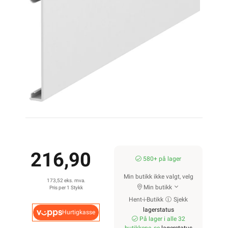
216,90
580+ på lager
Min butikk ikke valgt, velg
173,52 eks. mva.
Min butikk
Pris per 1 Stykk
Hent-i-Butikk
Sjekk
lagerstatus
Hurtigkasse
På lager i alle 32