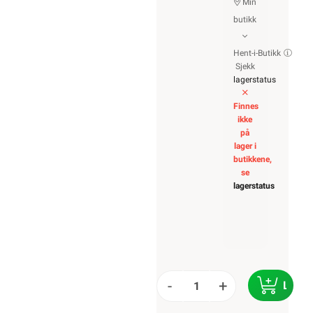
Min
butikk
Hent-i-Butikk
Sjekk
lagerstatus
Finnes
ikke
på
lager i
butikkene,
se
lagerstatus
-
+
LEGG