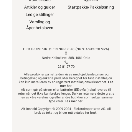
Artikler og guider
Startpakke/Pakkeløsning
Ledige stillinger
Varsling og
Åpenhetsloven
ELEKTROIMPORTØREN NORGE AS (NO 914 939 828 MVA)
Nedre Kalbakkvei 88B, 1081 Oslo
22 81 27 70
Alle produkter på nettsiden vises med gjeldende priser og
betingelser, og enkelte produkter beregnet for fast installasjon
kan kun installeres av en registrert installasjonsvirksomhet.
Les
mer her
.
Alt som går på strøm eller batterier (EE-avfall) skal leveres til
retur når det ikke kan brukes lenger. Du kan returnere dette gratis
i en av våre varehus og/eller andre butikker som selger samme
type varer.
Les mer her
.
Alt innhold Copyright © 2009-2024 - Elektroimportøren AS. All
bruk av tekst og bilder må avtales før bruk.