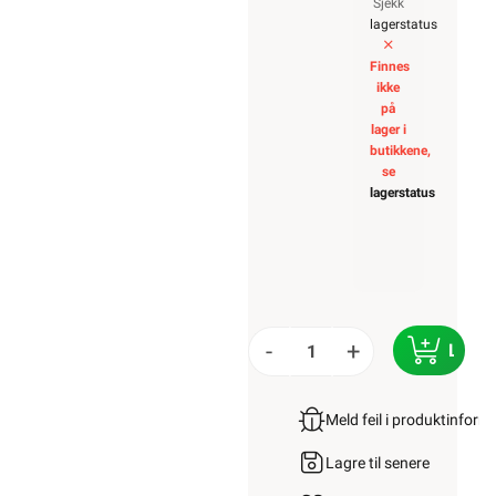
Sjekk
lagerstatus
Finnes
ikke
på
lager i
butikkene,
se
lagerstatus
-
+
LEGG
Meld feil i produktinfor
Lagre til senere