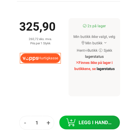
325,90
2± på lager
Min butikk ikke valgt, velg
260,72 eks. mva.
Min butikk
Pris per 1 Stykk
Hent-i-Butikk
Sjekk
lagerstatus
Hurtigkasse
Finnes ikke på lager i
butikkene, se
lagerstatus
-
+
LEGG I HANDLEKURV