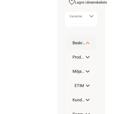
Lagre i din
ønskeliste
Varianter
60mm
Beskrivelse
80mm
Produktdetaljer
Miljøparametere
ETIM
Kundeomtale