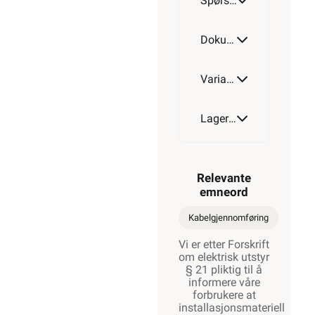
Spørsmål og svar
Dokumentasjon
Varianter av artikkel
Lagerstatus
Relevante
emneord
Kabelgjennomføring
Vi er etter Forskrift
om elektrisk utstyr
§ 21 pliktig til å
informere våre
forbrukere at
installasjonsmateriell