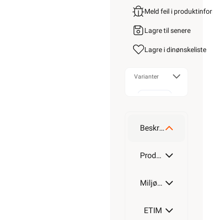
Meld feil i produktinfor
Lagre til senere
Lagre i din
ønskeliste
Varianter
60mm
Beskrivelse
80mm
Produktdetaljer
Miljøparametere
ETIM