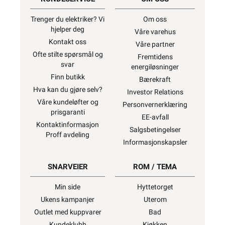
Trenger du elektriker? Vi
Om oss
hjelper deg
Våre varehus
Kontakt oss
Våre partner
Ofte stilte spørsmål og
Fremtidens
svar
energiløsninger
Finn butikk
Bærekraft
Hva kan du gjøre selv?
Investor Relations
Våre kundeløfter og
Personvernerklæring
prisgaranti
EE-avfall
Kontaktinformasjon
Salgsbetingelser
Proff avdeling
Informasjonskapsler
SNARVEIER
ROM / TEMA
Min side
Hyttetorget
Ukens kampanjer
Uterom
Outlet med kuppvarer
Bad
Kundeklubb
Kjøkken