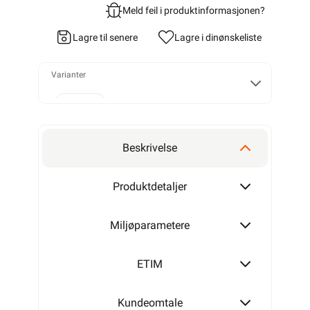
Meld feil i produktinformasjonen?
Lagre til senere
Lagre i din
ønskeliste
Varianter
60mm
Beskrivelse
80mm
Produktdetaljer
Miljøparametere
ETIM
Kundeomtale