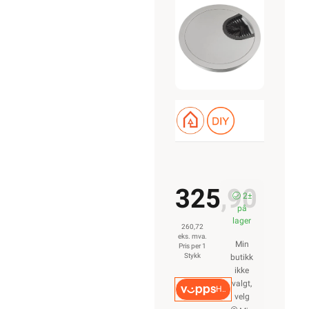
325,90
2±
på
lager
260,72
eks. mva.
Min
Pris per 1
Stykk
butikk
ikke
valgt,
Hurtigkasse
velg