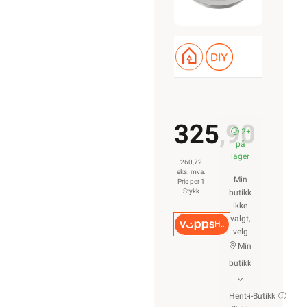
325,90
2±
på
lager
260,72
eks. mva.
Min
Pris per 1
Stykk
butikk
ikke
valgt,
Hurtigkasse
velg
Min
butikk
Hent-i-Butikk