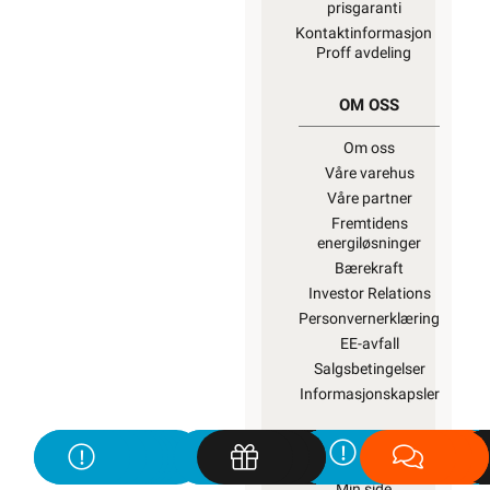
prisgaranti
Kontaktinformasjon
Proff avdeling
OM OSS
Om oss
Våre varehus
Våre partner
Fremtidens
energiløsninger
Bærekraft
Investor Relations
Personvernerklæring
EE-avfall
Salgsbetingelser
Informasjonskapsler
SNARVEIER
Min side