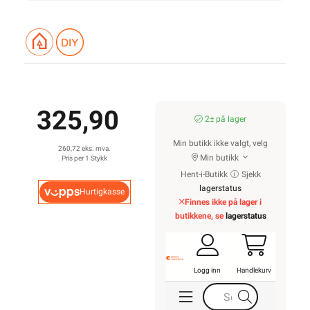
325,90
2± på lager
Min butikk ikke valgt, velg
260,72 eks. mva.
Min butikk
Pris per 1 Stykk
Hent-i-Butikk
Sjekk
lagerstatus
Hurtigkasse
Finnes ikke på lager i
butikkene, se
lagerstatus
Logg inn
Handlekurv