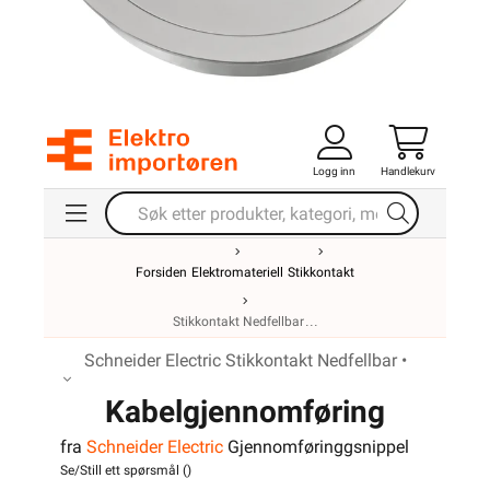
Logg inn
Handlekurv
Forsiden
Elektromateriell
Stikkontakt
Stikkontakt Nedfellbar
Schneider Electric Stikkontakt Nedfellbar •
Kabelgjennomføring
fra
Schneider Electric
Gjennomføringgsnippel
80mm Alu
Se/Still ett spørsmål (
)