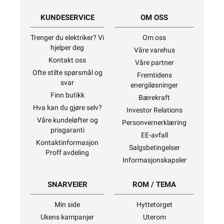
KUNDESERVICE
OM OSS
Trenger du elektriker? Vi
Om oss
hjelper deg
Våre varehus
Kontakt oss
Våre partner
Ofte stilte spørsmål og
Fremtidens
svar
energiløsninger
Finn butikk
Bærekraft
Hva kan du gjøre selv?
Investor Relations
Våre kundeløfter og
Personvernerklæring
prisgaranti
EE-avfall
Kontaktinformasjon
Salgsbetingelser
Proff avdeling
Informasjonskapsler
SNARVEIER
ROM / TEMA
Min side
Hyttetorget
Ukens kampanjer
Uterom