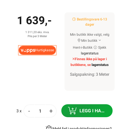
1 639,-
Bestillingsvare 6-13
dager
1 311,20 eks. mva.
Min butikk ikke valgt, velg
Pris per 3 Meter
Min butikk
Hent-i-Butikk
Sjekk
Hurtigkasse
lagerstatus
Finnes ikke på lager i
butikkene, se
lagerstatus
Salgspakning: 3 Meter
-
+
LEGG I HANDLEKURV
3 x
Meld feil i produktinformasjonen?