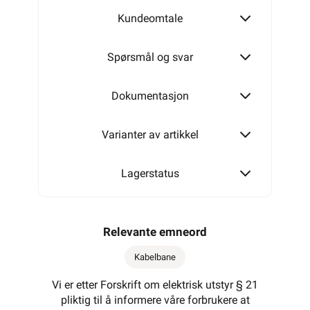
Kundeomtale
150 mm
Spørsmål og svar
200 mm
Dokumentasjon
Varianter av artikkel
300 mm
Lagerstatus
400 mm
Relevante emneord
Kabelbane
500 mm
Vi er etter Forskrift om elektrisk utstyr § 21
pliktig til å informere våre forbrukere at