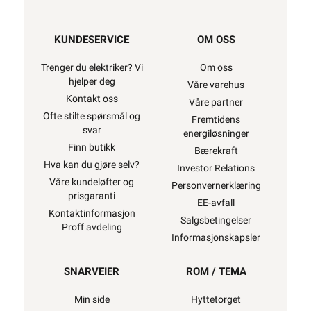
KUNDESERVICE
OM OSS
Trenger du elektriker? Vi
Om oss
hjelper deg
Våre varehus
Kontakt oss
Våre partner
Ofte stilte spørsmål og
Fremtidens
svar
energiløsninger
Finn butikk
Bærekraft
Hva kan du gjøre selv?
Investor Relations
Våre kundeløfter og
Personvernerklæring
prisgaranti
EE-avfall
Kontaktinformasjon
Salgsbetingelser
Proff avdeling
Informasjonskapsler
SNARVEIER
ROM / TEMA
Min side
Hyttetorget