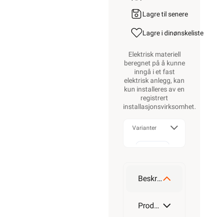
Lagre til senere
Lagre i din
ønskeliste
Elektrisk materiell
beregnet på å kunne
inngå i et fast
elektrisk anlegg, kan
kun installeres av en
registrert
installasjonsvirksomhet
.
Varianter
50
mm
Beskrivelse
75
Produktdetaljer
mm