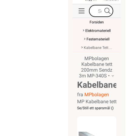
Forsiden
Elektromateriell
Festemateriell
Kabelbane Tett
MPbolagen
Kabelbane tett
200mm Sendz
3m MP-340S •
Kabelbane
fra
MPbolagen
tett
MP Kabelbane tett
200mm
Se/Still ett spørsmål (
)
Sendz 3m
MP-