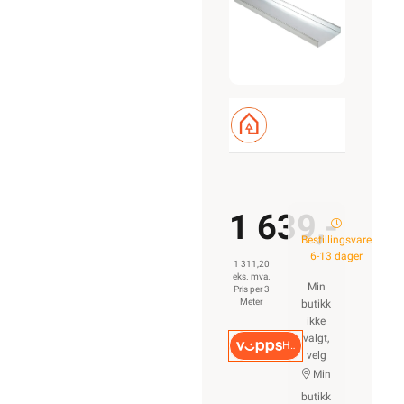
340S
1 639,-
Bestillingsvare
6-13 dager
1 311,20
eks. mva.
Min
Pris per 3
Meter
butikk
ikke
valgt,
Hurtigkasse
velg
Min
butikk