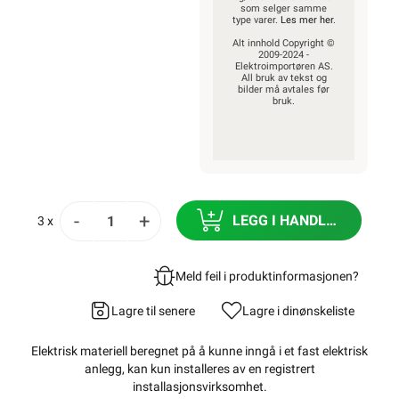
som selger samme
type varer.
Les mer her
.
Alt innhold Copyright ©
2009-2024 -
Elektroimportøren AS.
All bruk av tekst og
bilder må avtales før
bruk.
-
+
LEGG I HANDLEKURV
3 x
Meld feil i produktinformasjonen?
Lagre til senere
Lagre i din
ønskeliste
Elektrisk materiell beregnet på å kunne inngå i et fast elektrisk
anlegg, kan kun installeres av en registrert
installasjonsvirksomhet
.