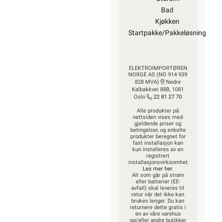
Bad
Kjøkken
Startpakke/Pakkeløsning
ELEKTROIMPORTØREN
NORGE AS (NO 914 939
828 MVA)
Nedre
Kalbakkvei 88B, 1081
Oslo
22 81 27 70
Alle produkter på
nettsiden vises med
gjeldende priser og
betingelser, og enkelte
produkter beregnet for
fast installasjon kan
kun installeres av en
registrert
installasjonsvirksomhet.
Les mer her
.
Alt som går på strøm
eller batterier (EE-
avfall) skal leveres til
retur når det ikke kan
brukes lenger. Du kan
returnere dette gratis i
en av våre varehus
og/eller andre butikker