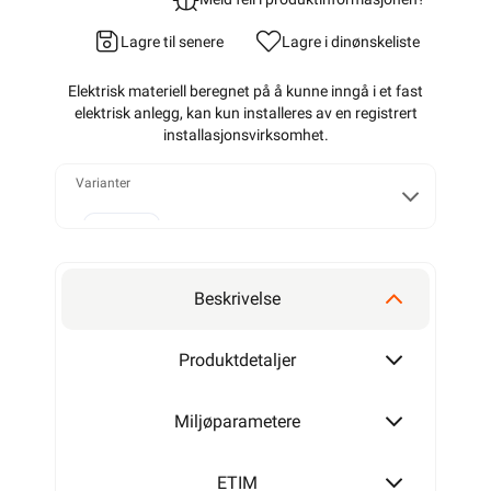
Lagre til senere
Lagre i din
ønskeliste
Elektrisk materiell beregnet på å kunne inngå i et fast
elektrisk anlegg, kan kun installeres av en registrert
installasjonsvirksomhet
.
Varianter
50 mm
Beskrivelse
75 mm
Produktdetaljer
Miljøparametere
100 mm
ETIM