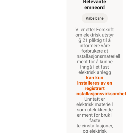
Relevante
emneord
500
Kabelbane
mm
Vi er etter Forskrift
om elektrisk utstyr
§ 21 pliktig til å
600
informere våre
mm
forbrukere at
installasjonsmateriell
ment for å kunne
inngå i et fast
elektrisk anlegg
kan kun
installeres av en
registrert
installasjonsvirksomhet
.
Unntatt er
elektrisk materiell
som utelukkende
er ment for bruk i
faste
teleinstallasjoner,
og elektrisk