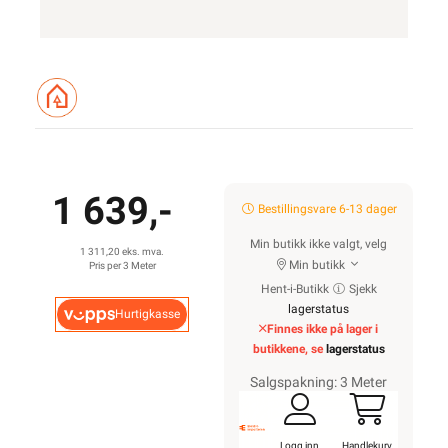
1 639,-
Bestillingsvare 6-13 dager
Min butikk ikke valgt, velg
1 311,20 eks. mva.
Min butikk
Pris per 3 Meter
Hent-i-Butikk
Sjekk
lagerstatus
Hurtigkasse
Finnes ikke på lager i
butikkene, se
lagerstatus
Salgspakning: 3 Meter
Logg inn
Handlekurv