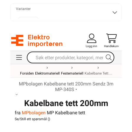
Varianter
50 mm
Logg inn
Handlekurv
75 mm
Forsiden
Elektromateriell
Festemateriell
Kabelbane Tett
100 mm
MPbolagen Kabelbane tett 200mm Sendz 3m
MP-340S •
Kabelbane tett 200mm
150 mm
fra
MPbolagen
MP Kabelbane tett
Sendz 3m MP-340S
Se/Still ett spørsmål (
)