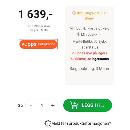
1 639,-
Bestillingsvare 6-13
dager
1 311,20 eks. mva.
Min butikk ikke valgt, velg
Pris per 3 Meter
Min butikk
Hent-i-Butikk
Sjekk
Hurtigkasse
lagerstatus
Finnes ikke på lager i
butikkene, se
lagerstatus
Salgspakning: 3 Meter
-
+
LEGG I HANDLEKURV
3 x
Meld feil i produktinformasjonen?