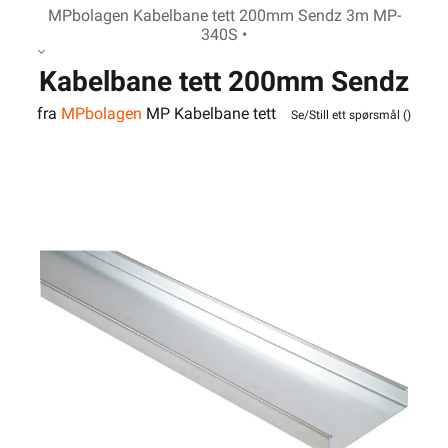
MPbolagen Kabelbane tett 200mm Sendz 3m MP-
340S •
Kabelbane tett 200mm Sendz
fra
MPbolagen
MP Kabelbane tett
3m MP-340S
Se/Still ett spørsmål (
)