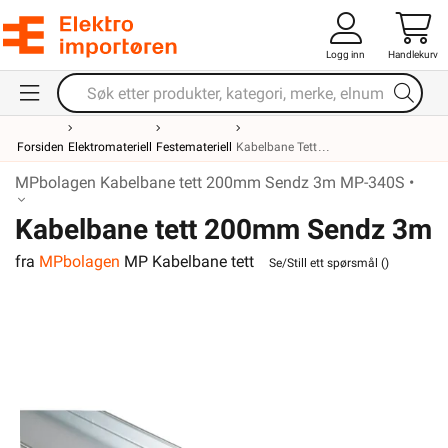
Logg inn
Handlekurv
Forsiden
Elektromateriell
Festemateriell
Kabelbane Tett
MPbolagen Kabelbane tett 200mm Sendz 3m MP-340S •
Kabelbane tett 200mm Sendz 3m
fra
MPbolagen
MP Kabelbane tett
MP-340S
Se/Still ett spørsmål (
)