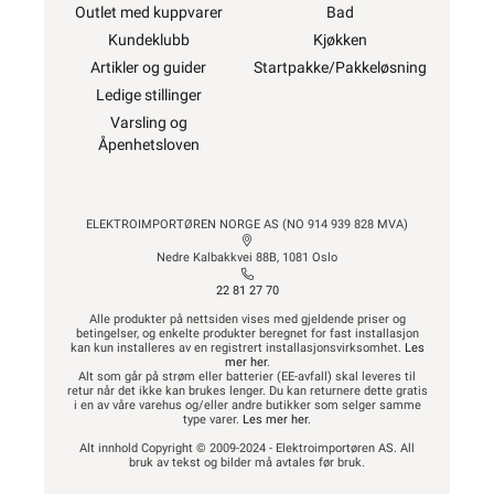
Outlet med kuppvarer
Bad
Kundeklubb
Kjøkken
Artikler og guider
Startpakke/Pakkeløsning
Ledige stillinger
Varsling og
Åpenhetsloven
ELEKTROIMPORTØREN NORGE AS (NO 914 939 828 MVA)
Nedre Kalbakkvei 88B, 1081 Oslo
22 81 27 70
Alle produkter på nettsiden vises med gjeldende priser og
betingelser, og enkelte produkter beregnet for fast installasjon
kan kun installeres av en registrert installasjonsvirksomhet.
Les
mer her
.
Alt som går på strøm eller batterier (EE-avfall) skal leveres til
retur når det ikke kan brukes lenger. Du kan returnere dette gratis
i en av våre varehus og/eller andre butikker som selger samme
type varer.
Les mer her
.
Alt innhold Copyright © 2009-2024 - Elektroimportøren AS. All
bruk av tekst og bilder må avtales før bruk.