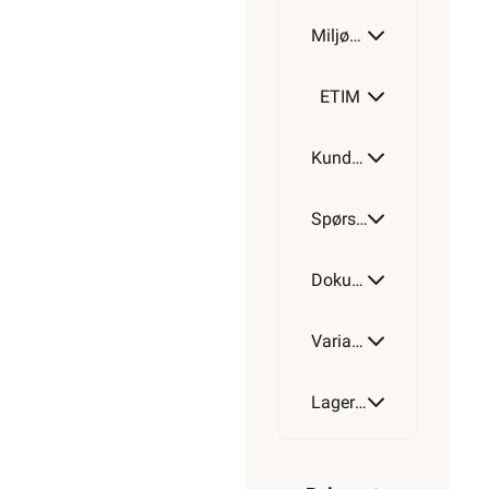
Miljøparametere
100
mm
ETIM
150
Kundeomtale
mm
Spørsmål og svar
200
mm
Dokumentasjon
Varianter av artikkel
300
mm
Lagerstatus
400
mm