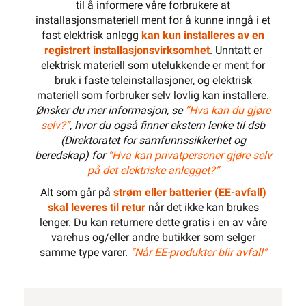
til å informere våre forbrukere at
installasjonsmateriell ment for å kunne inngå i et
fast elektrisk anlegg
kan kun installeres av en
600 mm
registrert installasjonsvirksomhet
. Unntatt er
elektrisk materiell som utelukkende er ment for
bruk i faste teleinstallasjoner, og elektrisk
materiell som forbruker selv lovlig kan installere.
Ønsker du mer informasjon, se
”Hva kan du gjøre
selv?”
, hvor du også finner ekstern lenke til dsb
(Direktoratet for samfunnssikkerhet og
beredskap) for
“Hva kan privatpersoner gjøre selv
på det elektriske anlegget?”
Alt som går på
strøm eller batterier (EE-avfall)
skal leveres til retur
når det ikke kan brukes
lenger. Du kan returnere dette gratis i en av våre
varehus og/eller andre butikker som selger
samme type varer.
“Når EE-produkter blir avfall”