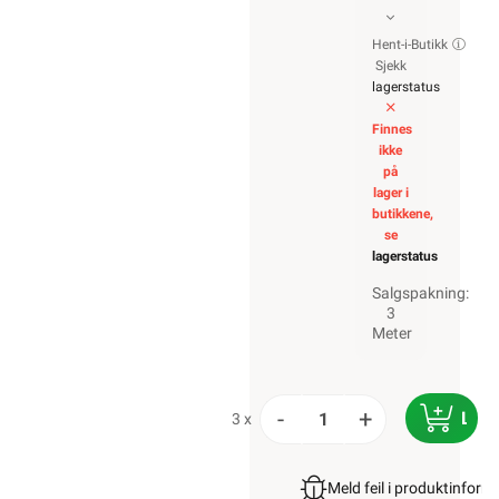
Hent-i-Butikk
Sjekk
lagerstatus
Finnes
ikke
på
lager i
butikkene,
se
lagerstatus
Salgspakning:
3
Meter
-
+
LEG
3 x
Meld feil i produktinfor