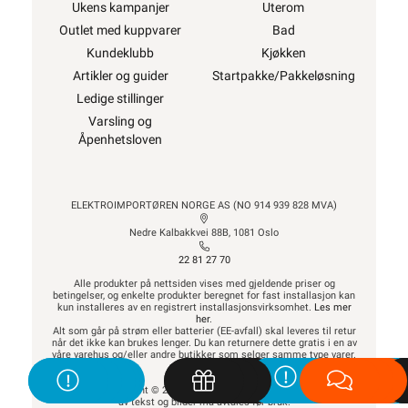
Ukens kampanjer
Uterom
Outlet med kuppvarer
Bad
Kundeklubb
Kjøkken
Artikler og guider
Startpakke/Pakkeløsning
Ledige stillinger
Varsling og
Åpenhetsloven
ELEKTROIMPORTØREN NORGE AS (NO 914 939 828 MVA)
Nedre Kalbakkvei 88B, 1081 Oslo
22 81 27 70
Alle produkter på nettsiden vises med gjeldende priser og
betingelser, og enkelte produkter beregnet for fast installasjon kan
kun installeres av en registrert installasjonsvirksomhet.
Les mer
her
.
Alt som går på strøm eller batterier (EE-avfall) skal leveres til retur
når det ikke kan brukes lenger. Du kan returnere dette gratis i en av
våre varehus og/eller andre butikker som selger samme type varer.
Les mer her
.
Alt innhold Copyright © 2009-2024 - Elektroimportøren AS. All bruk
av tekst og bilder må avtales før bruk.