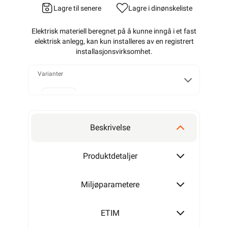
Lagre til senere
Lagre i din
ønskeliste
Elektrisk materiell beregnet på å kunne inngå i et fast
elektrisk anlegg, kan kun installeres av en registrert
installasjonsvirksomhet
.
Varianter
50 mm
Beskrivelse
75 mm
Produktdetaljer
Miljøparametere
100 mm
ETIM