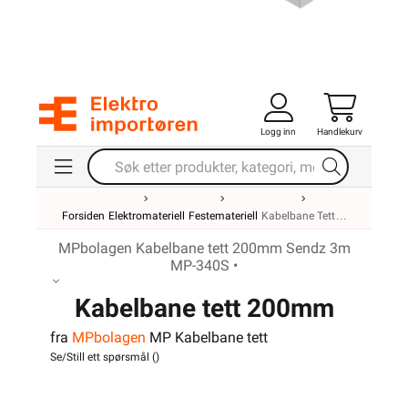
Logg inn
Handlekurv
Forsiden
Elektromateriell
Festemateriell
Kabelbane Tett
MPbolagen Kabelbane tett 200mm Sendz 3m
MP-340S •
Kabelbane tett 200mm
fra
MPbolagen
MP Kabelbane tett
Sendz 3m MP-340S
Se/Still ett spørsmål (
)