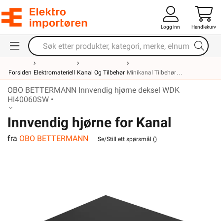
Logg inn
Handlekurv
Forsiden
Elektromateriell
Kanal Og Tilbehør
Minikanal Tilbehør
OBO BETTERMANN Innvendig hjørne deksel WDK
HI40060SW •
Innvendig hjørne for Kanal
fra
OBO BETTERMANN
WDK40060SW Sort
Se/Still ett spørsmål (
)