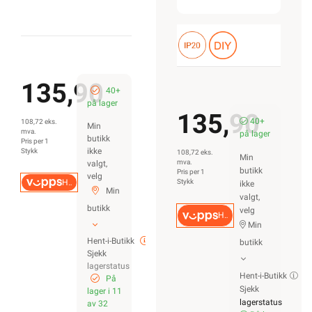
135,90
40+
på lager
135,90
40+
108,72 eks.
Min
mva.
på lager
butikk
Pris per 1
ikke
Stykk
108,72 eks.
Min
mva.
valgt,
butikk
Pris per 1
velg
Hurtigkasse
Stykk
ikke
Min
valgt,
butikk
velg
Hurtigkasse
Min
Hent-i-Butikk
butikk
Sjekk
lagerstatus
Hent-i-Butikk
På
Sjekk
lager i 11
lagerstatus
av 32