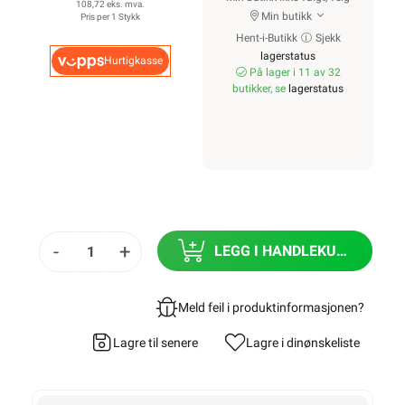
108,72 eks. mva.
Min butikk
Pris per 1 Stykk
Hent-i-Butikk
Sjekk
lagerstatus
Hurtigkasse
På lager i 11 av 32
butikker, se
lagerstatus
-
+
LEGG I HANDLEKURV
Meld feil i produktinformasjonen?
Lagre til senere
Lagre i din
ønskeliste