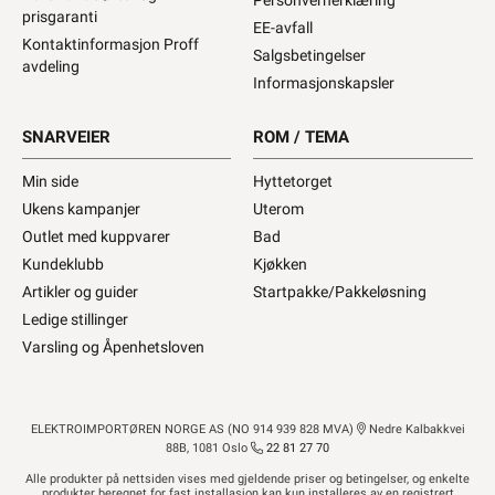
Personvernerklæring
prisgaranti
EE-avfall
Kontaktinformasjon Proff
Salgsbetingelser
avdeling
Informasjonskapsler
SNARVEIER
ROM / TEMA
Min side
Hyttetorget
Ukens kampanjer
Uterom
Outlet med kuppvarer
Bad
Kundeklubb
Kjøkken
Artikler og guider
Startpakke/Pakkeløsning
Ledige stillinger
Varsling og Åpenhetsloven
ELEKTROIMPORTØREN NORGE AS (NO 914 939 828 MVA)
Nedre Kalbakkvei
88B, 1081 Oslo
22 81 27 70
Alle produkter på nettsiden vises med gjeldende priser og betingelser, og enkelte
produkter beregnet for fast installasjon kan kun installeres av en registrert