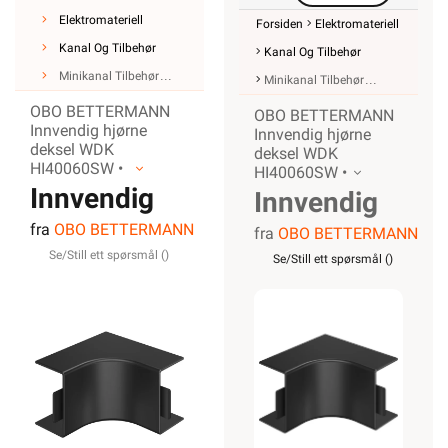
Elektromateriell
Forsiden
Elektromateriell
Kanal Og Tilbehør
Kanal Og Tilbehør
Minikanal Tilbehør
Minikanal Tilbehør
OBO BETTERMANN
OBO BETTERMANN
Innvendig hjørne
Innvendig hjørne
deksel WDK
deksel WDK
HI40060SW •
HI40060SW •
Innvendig
Innvendig
fra
OBO BETTERMANN
hjørne for
fra
OBO BETTERMANN
hjørne for
Se/Still ett spørsmål (
)
Se/Still ett spørsmål (
)
Kanal
Kanal
WDK40060SW
WDK40060SW
Sort
Sort