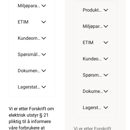
Miljøparametere
Produktdetaljer
ETIM
Miljøparametere
Kundeomtale
ETIM
Spørsmål og svar
Kundeomtale
Dokumentasjon
Spørsmål og svar
Lagerstatus
Dokumentasjon
Lagerstatus
Vi er etter Forskrift om
elektrisk utstyr § 21
pliktig til å informere
våre forbrukere at
Vi er etter Forskrift