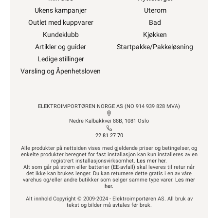
Ukens kampanjer
Uterom
Outlet med kuppvarer
Bad
Kundeklubb
Kjøkken
Artikler og guider
Startpakke/Pakkeløsning
Ledige stillinger
Varsling og Åpenhetsloven
ELEKTROIMPORTØREN NORGE AS (NO 914 939 828 MVA)
Nedre Kalbakkvei 88B, 1081 Oslo
22 81 27 70
Alle produkter på nettsiden vises med gjeldende priser og betingelser, og
enkelte produkter beregnet for fast installasjon kan kun installeres av en
registrert installasjonsvirksomhet.
Les mer her
.
Alt som går på strøm eller batterier (EE-avfall) skal leveres til retur når
det ikke kan brukes lenger. Du kan returnere dette gratis i en av våre
varehus og/eller andre butikker som selger samme type varer.
Les mer
her
.
Alt innhold Copyright © 2009-2024 - Elektroimportøren AS. All bruk av
tekst og bilder må avtales før bruk.