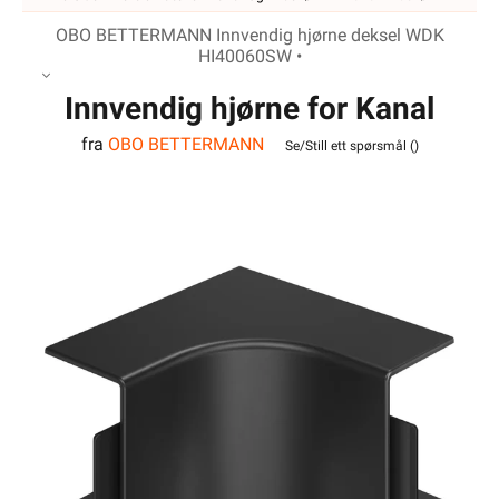
OBO BETTERMANN Innvendig hjørne deksel WDK
HI40060SW •
Innvendig hjørne for Kanal
fra
OBO BETTERMANN
WDK40060SW Sort
Se/Still ett spørsmål (
)