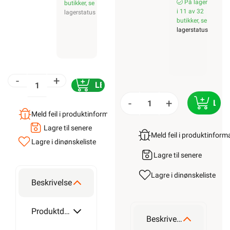
På lager
butikker, se
i 11 av 32
lagerstatus
butikker, se
lagerstatus
-
+
LEGG I HANDLEKURV
-
+
LEG
Meld feil i produktinformasjonen?
Lagre til senere
Meld feil i produktinfor
Lagre i din
ønskeliste
Lagre til senere
Lagre i din
ønskeliste
Beskrivelse
Produktdetaljer
Beskrivelse