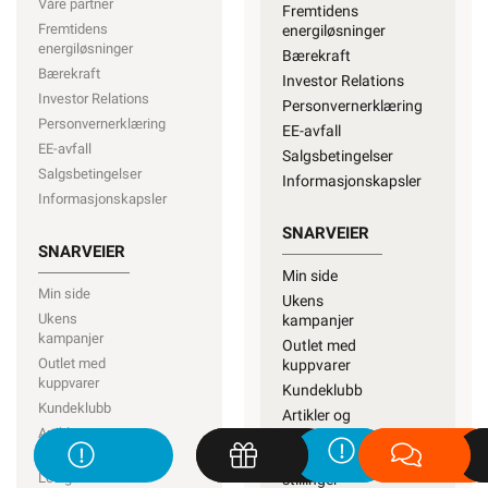
Våre partner
Fremtidens
Fremtidens
energiløsninger
energiløsninger
Bærekraft
Bærekraft
Investor Relations
Investor Relations
Personvernerklæring
Personvernerklæring
EE-avfall
EE-avfall
Salgsbetingelser
Salgsbetingelser
Informasjonskapsler
Informasjonskapsler
SNARVEIER
SNARVEIER
Min side
Min side
Ukens
Ukens
kampanjer
kampanjer
Outlet med
Outlet med
kuppvarer
kuppvarer
Kundeklubb
Kundeklubb
Artikler og
Artikler og
guider
guider
Ledige
Ledige
stillinger