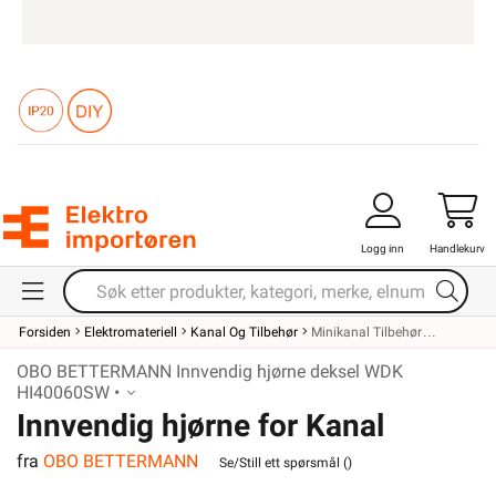
Logg inn
Handlekurv
Forsiden
Elektromateriell
Kanal Og Tilbehør
Minikanal Tilbehør
OBO BETTERMANN Innvendig hjørne deksel WDK
HI40060SW •
Innvendig hjørne for Kanal
fra
OBO BETTERMANN
WDK40060SW Sort
Se/Still ett spørsmål (
)