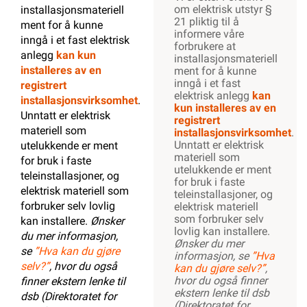
om elektrisk utstyr §
installasjonsmateriell
21 pliktig til å
ment for å kunne
informere våre
inngå i et fast elektrisk
forbrukere at
anlegg
kan kun
installasjonsmateriell
installeres av en
ment for å kunne
inngå i et fast
registrert
elektrisk anlegg
kan
installasjonsvirksomhet
.
kun installeres av en
Unntatt er elektrisk
registrert
materiell som
installasjonsvirksomhet
.
Unntatt er elektrisk
utelukkende er ment
materiell som
for bruk i faste
utelukkende er ment
teleinstallasjoner, og
for bruk i faste
elektrisk materiell som
teleinstallasjoner, og
forbruker selv lovlig
elektrisk materiell
som forbruker selv
kan installere.
Ønsker
lovlig kan installere.
du mer informasjon,
Ønsker du mer
se
”Hva kan du gjøre
informasjon, se
”Hva
selv?”
, hvor du også
kan du gjøre selv?”
,
hvor du også finner
finner ekstern lenke til
ekstern lenke til dsb
dsb (Direktoratet for
(Direktoratet for