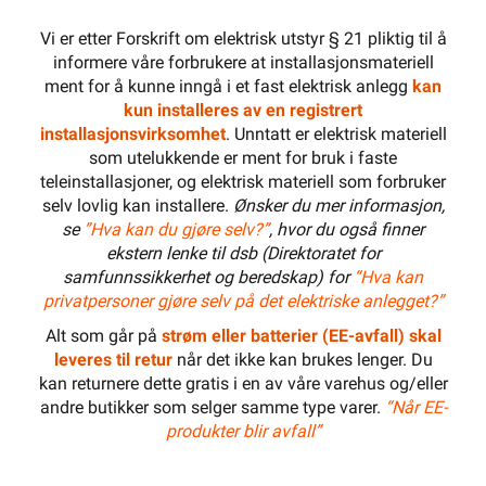
Vi er etter Forskrift om elektrisk utstyr § 21 pliktig til å
informere våre forbrukere at installasjonsmateriell
ment for å kunne inngå i et fast elektrisk anlegg
kan
kun installeres av en registrert
installasjonsvirksomhet
. Unntatt er elektrisk materiell
som utelukkende er ment for bruk i faste
teleinstallasjoner, og elektrisk materiell som forbruker
selv lovlig kan installere.
Ønsker du mer informasjon,
se
”Hva kan du gjøre selv?”
, hvor du også finner
ekstern lenke til dsb (Direktoratet for
samfunnssikkerhet og beredskap) for
“Hva kan
privatpersoner gjøre selv på det elektriske anlegget?”
Alt som går på
strøm eller batterier (EE-avfall) skal
leveres til retur
når det ikke kan brukes lenger. Du
kan returnere dette gratis i en av våre varehus og/eller
andre butikker som selger samme type varer.
“Når EE-
produkter blir avfall”