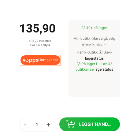
135,90
40+ på lager
Min butikk ikke valgt, velg
108,72 eks. mva.
Min butikk
Pris per 1 Stykk
Hent-i-Butikk
Sjekk
lagerstatus
Hurtigkasse
På lager i 11 av 32
butikker, se
lagerstatus
-
+
LEGG I HANDLEKURV