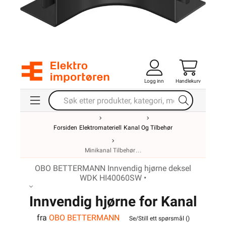
Logg inn
Handlekurv
Forsiden
Elektromateriell
Kanal Og Tilbehør
Minikanal Tilbehør
OBO BETTERMANN Innvendig hjørne deksel
WDK HI40060SW •
Innvendig hjørne for Kanal
fra
OBO BETTERMANN
WDK40060SW Sort
Se/Still ett spørsmål (
)