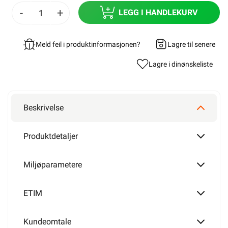
-
+
LEGG I HANDLEKURV
Meld feil i produktinformasjonen?
Lagre til senere
Lagre i din
ønskeliste
Beskrivelse
Produktdetaljer
Miljøparametere
ETIM
Kundeomtale