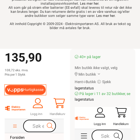
installasjonsvirksomhet.
Les mer her
.
Alt som går på strøm eller batterier (EE-avfall) skal leveres til retur når det ikke
kan brukes lenger. Du kan returnere dette gratis i en av våre varehus og/eller
andre butikker som selger samme type varer.
Les mer her
.
Alt innhold Copyright © 2009-2024 - Elektroimportøren AS. All bruk av tekst og
bilder må avtales før bruk.
135,90
40+ på lager
Min butikk ikke valgt, velg
108,72 eks. mva.
Min butikk
Pris per 1 Stykk
Hent-i-Butikk
Sjekk
lagerstatus
Hurtigkasse
På lager i 11 av 32 butikker, se
lagerstatus
Logg inn
Handlekurv
Logg inn
Handlekurv
Forsiden