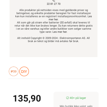
22 81 27 70
Alle produkter på nettsiden vises med gjeldende priser og
betingelser, og enkelte produkter beregnet for fast installasjon
kan kun installeres av en registrert installasjonsvirksomhet.
Les
mer her
.
Alt som går på strøm eller batterier (EE-avfall) skal leveres til
retur når det ikke kan brukes lenger. Du kan returnere dette gratis
i en av våre varehus og/eller andre butikker som selger samme
type varer.
Les mer her
.
Alt innhold Copyright © 2009-2024 - Elektroimportøren AS. All
bruk av tekst og bilder må avtales før bruk.
135,90
40+ på lager
Min butikk ikke valgt, velg