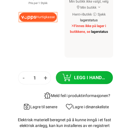
Min butikk ikke valgt, velg
Pris per 1 Stykk
Min butikk
Hent-i-Butikk
Sjekk
Hurtigkasse
lagerstatus
Finnes ikke på lager i
butikkene, se
lagerstatus
-
+
LEGG I HANDLEKURV
Meld feil i produktinformasjonen?
Lagre til senere
Lagre i din
ønskeliste
Elektrisk materiell beregnet på å kunne inngå i et fast
elektrisk anlegg, kan kun installeres av en registrert