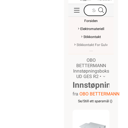
Forsiden
Elektromateriell
Stikkontakt
Stikkontakt For Gulv
OBO
BETTERMANN
Innstøpningsboks
UD GES R2 •
Innstøpningsb
fra
OBO BETTERMANN
UD GES
Se/Still ett spørsmål (
)
R2