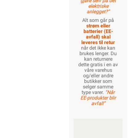
gjøre selv på det
elektriske
anlegget?”
Alt som går på
strøm eller
batterier (EE-
avfall) skal
leveres til retur
når det ikke kan
brukes lenger. Du
kan returnere
dette gratis i en av
våre varehus
og/eller andre
butikker som
selger samme
type varer.
“Når
EE-produkter blir
avfall”