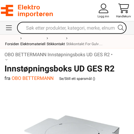
Logg inn
Handlekurv
Forsiden
Elektromateriell
Stikkontakt
Stikkontakt For Gulv
OBO BETTERMANN Innstøpningsboks UD GES R2 •
Innstøpningsboks UD GES R2
fra
OBO BETTERMANN
Se/Still ett spørsmål (
)