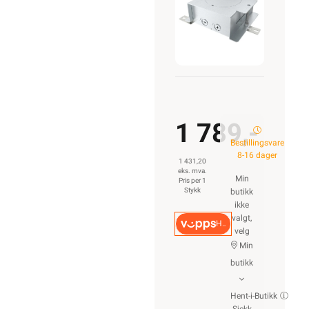
1 789,-
Bestillingsvare
8-16 dager
1 431,20
eks. mva.
Min
Pris per 1
Stykk
butikk
ikke
valgt,
Hurtigkasse
velg
Min
butikk
Hent-i-Butikk