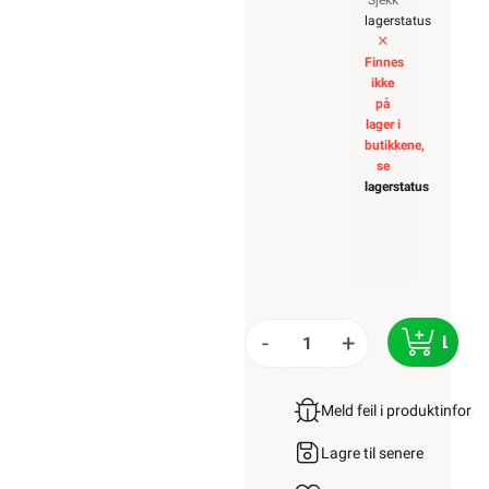
Sjekk
lagerstatus
Finnes
ikke
på
lager i
butikkene,
se
lagerstatus
-
+
LEGG
Meld feil i produktinfor
Lagre til senere