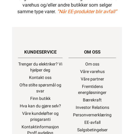
varehus og/eller andre butikker som selger
samme type varer.
“Når EE-produkter blir avfall”
KUNDESERVICE
OM OSS
Trenger du elektriker? Vi
Om oss
hjelper deg
Våre varehus
Kontakt oss
Våre partner
Ofte stilte spørsmål og
Fremtidens
svar
energiløsninger
Finn butikk
Bærekraft
Hva kan du gjøre selv?
Investor Relations
Våre kundeløfter og
Personvernerklæring
prisgaranti
EE-avfall
Kontaktinformasjon
Salgsbetingelser
Proff avdeling