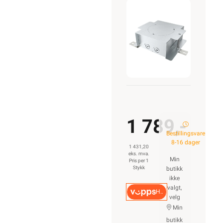
1 789,-
Bestillingsvare
8-16 dager
1 431,20
eks. mva.
Min
Pris per 1
Stykk
butikk
ikke
valgt,
Hurtigkasse
velg
Min
butikk