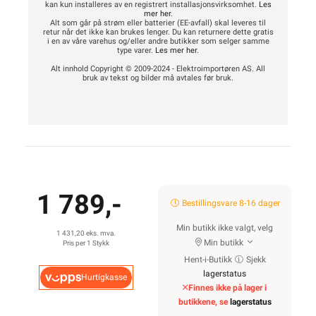
kan kun installeres av en registrert installasjonsvirksomhet.
Les
mer her
.
Alt som går på strøm eller batterier (EE-avfall) skal leveres til
retur når det ikke kan brukes lenger. Du kan returnere dette gratis
i en av våre varehus og/eller andre butikker som selger samme
type varer.
Les mer her
.
Alt innhold Copyright © 2009-2024 - Elektroimportøren AS. All
bruk av tekst og bilder må avtales før bruk.
1 789,-
Bestillingsvare 8-16 dager
Min butikk ikke valgt, velg
1 431,20 eks. mva.
Min butikk
Pris per 1 Stykk
Hent-i-Butikk
Sjekk
lagerstatus
Hurtigkasse
Finnes ikke på lager i
butikkene, se
lagerstatus