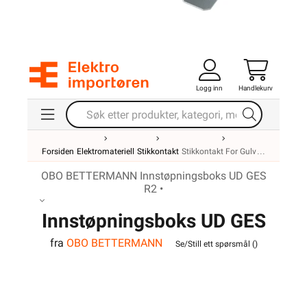
Logg inn
Handlekurv
Forsiden
Elektromateriell
Stikkontakt
Stikkontakt For Gulv
OBO BETTERMANN Innstøpningsboks UD GES
R2 •
Innstøpningsboks UD GES
fra
OBO BETTERMANN
R2
Se/Still ett spørsmål (
)