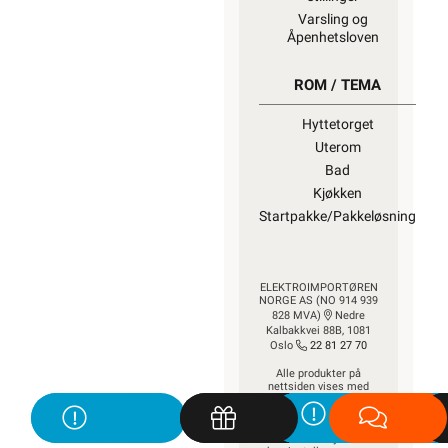
Varsling og
Åpenhetsloven
ROM / TEMA
Hyttetorget
Uterom
Bad
Kjøkken
Startpakke/Pakkeløsning
ELEKTROIMPORTØREN
NORGE AS (NO 914 939
828 MVA)
Nedre
Kalbakkvei 88B, 1081
Oslo
22 81 27 70
Alle produkter på
nettsiden vises med
gjeldende priser og
betingelser, og enkelte
produkter beregnet for
fast installasjon kan