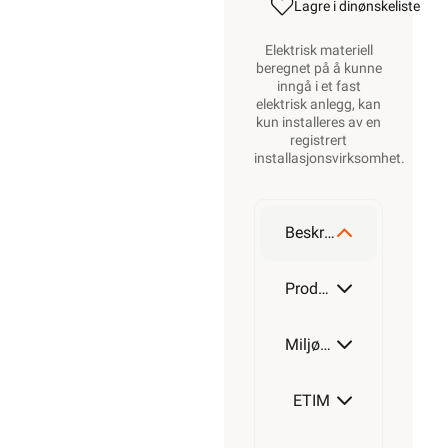
Lagre i din
ønskeliste
Elektrisk materiell
beregnet på å kunne
inngå i et fast
elektrisk anlegg, kan
kun installeres av en
registrert
installasjonsvirksomhet
.
Beskrivelse
Produktdetaljer
Miljøparametere
ETIM