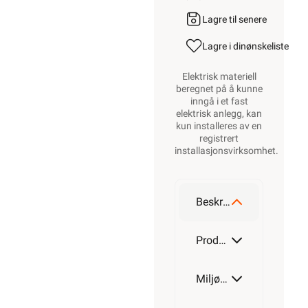
Lagre til senere
Lagre i din
ønskeliste
Elektrisk materiell
beregnet på å kunne
inngå i et fast
elektrisk anlegg, kan
kun installeres av en
registrert
installasjonsvirksomhet
.
Beskrivelse
Produktdetaljer
Miljøparametere