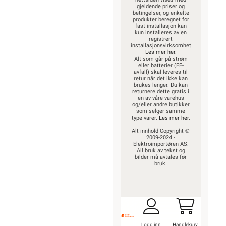
gjeldende priser og
betingelser, og enkelte
produkter beregnet for
fast installasjon kan
kun installeres av en
registrert
installasjonsvirksomhet.
Les mer her
.
Alt som går på strøm
eller batterier (EE-
avfall) skal leveres til
retur når det ikke kan
brukes lenger. Du kan
returnere dette gratis i
en av våre varehus
og/eller andre butikker
som selger samme
type varer.
Les mer her
.
Alt innhold Copyright ©
2009-2024 -
Elektroimportøren AS.
All bruk av tekst og
bilder må avtales før
bruk.
Logg inn
Handlekurv