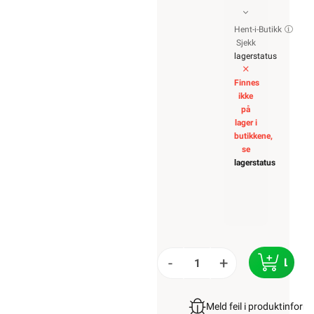
Hent-i-Butikk
Sjekk
lagerstatus
Finnes
ikke
på
lager i
butikkene,
se
lagerstatus
-
+
LEGG
Meld feil i produktinfor