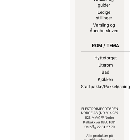
guider
Ledige
stillinger
Varsling og
Åpenhetsloven
ROM / TEMA
Hyttetorget
Uterom
Bad
Kjøkken
Startpakke/Pakkeløsning
ELEKTROIMPORTØREN
NORGE AS (NO 914 939
828 MVA)
Nedre
Kalbakkvei 88B, 1081
Oslo
22 81 27 70
Alle produkter på
nettsiden vises med