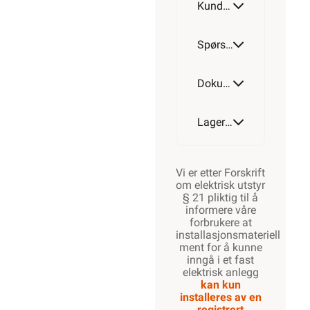
Kundeomtale
Spørsmål og svar
Dokumentasjon
Lagerstatus
Vi er etter Forskrift
om elektrisk utstyr
§ 21 pliktig til å
informere våre
forbrukere at
installasjonsmateriell
ment for å kunne
inngå i et fast
elektrisk anlegg
kan kun
installeres av en
registrert