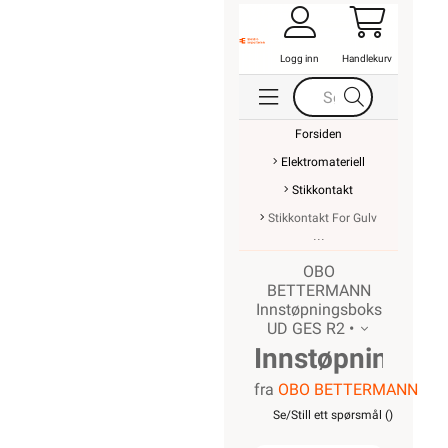
Logg inn
Handlekurv
Forsiden
Elektromateriell
Stikkontakt
Stikkontakt For Gulv
OBO
BETTERMANN
Innstøpningsboks
UD GES R2 •
Innstøpningsb
fra
OBO BETTERMANN
UD GES
Se/Still ett spørsmål (
)
R2