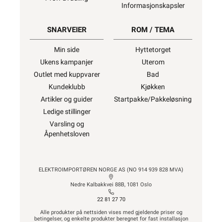
Informasjonskapsler
SNARVEIER
ROM / TEMA
Min side
Hyttetorget
Ukens kampanjer
Uterom
Outlet med kuppvarer
Bad
Kundeklubb
Kjøkken
Artikler og guider
Startpakke/Pakkeløsning
Ledige stillinger
Varsling og
Åpenhetsloven
ELEKTROIMPORTØREN NORGE AS (NO 914 939 828 MVA)
Nedre Kalbakkvei 88B, 1081 Oslo
22 81 27 70
Alle produkter på nettsiden vises med gjeldende priser og
betingelser, og enkelte produkter beregnet for fast installasjon