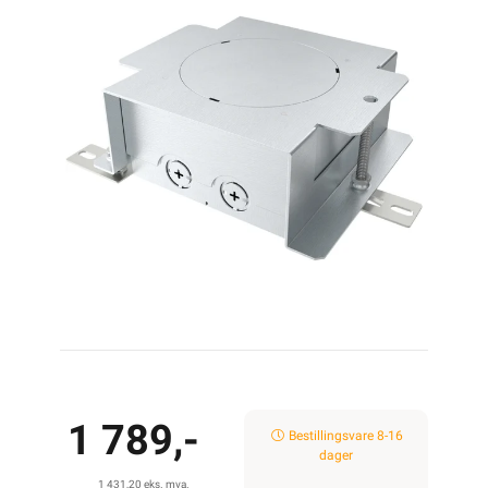
1 789,-
Bestillingsvare 8-16
dager
1 431,20 eks. mva.