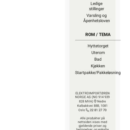
Ledige
stillinger
Varsling og
Åpenhetsloven
ROM / TEMA
Hyttetorget
Uterom
Bad
Kjøkken
Startpakke/Pakkeløsning
ELEKTROIMPORTØREN
NORGE AS (NO 914 939
828 MVA)
Nedre
Kalbakkvei 88B, 1081
Oslo
22 81 27 70
Alle produkter på
nettsiden vises med
gjeldende priser og
betingelser, og enkelte