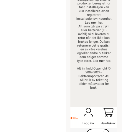
produkter beregnet for
fast installasjon kan
kun installeres av en
registrert
installasjonsvirksomhet.
Les mer her
.
Alt som går på strøm
eller batterier (EE-
avfall) skal leveres til
retur når det ikke kan
brukes lenger. Du kan
returnere dette gratis i
en av våre varehus
og/eller andre butikker
som selger samme
type varer.
Les mer her
.
Alt innhold Copyright ©
2009-2024 -
Elektroimportøren AS.
All bruk av tekst og
bilder må avtales før
bruk.
Logg inn
Handlekurv