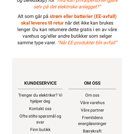
og beredskap) for
“Hva kan privatpersoner gjøre
selv på det elektriske anlegget?”
Alt som går på
strøm eller batterier (EE-avfall)
skal leveres til retur
når det ikke kan brukes
lenger. Du kan returnere dette gratis i en av våre
varehus og/eller andre butikker som selger
samme type varer.
“Når EE-produkter blir avfall”
KUNDESERVICE
OM OSS
Trenger du elektriker? Vi
Om oss
hjelper deg
Våre varehus
Kontakt oss
Våre partner
Ofte stilte spørsmål og
Fremtidens
svar
energiløsninger
Finn butikk
Bærekraft