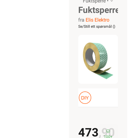
Fuktsperre •
Fuktsperretape
fra
Elis Elektro
Grønn
Se/Still ett spørsmål (
)
Armert
Elastisk
473,90
100+