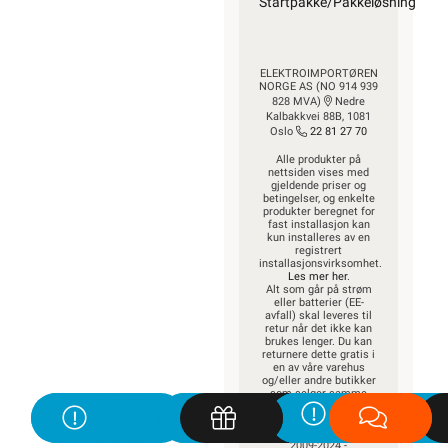
Startpakke/Pakkeløsning
ELEKTROIMPORTØREN
NORGE AS (NO 914 939
828 MVA)
Nedre
Kalbakkvei 88B, 1081
Oslo
22 81 27 70
Alle produkter på
nettsiden vises med
gjeldende priser og
betingelser, og enkelte
produkter beregnet for
fast installasjon kan
kun installeres av en
registrert
installasjonsvirksomhet.
Les mer her
.
Alt som går på strøm
eller batterier (EE-
avfall) skal leveres til
retur når det ikke kan
brukes lenger. Du kan
returnere dette gratis i
en av våre varehus
og/eller andre butikker
som selger samme
type varer.
Les mer her
.
Alt innhold Copyright ©
2009-2024 -