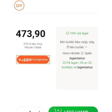
473,90
100+ på lager
Min butikk ikke valgt, velg
379,12 eks. mva.
Min butikk
Pris per 1 Stykk
Hent-i-Butikk
Sjekk
lagerstatus
Hurtigkasse
På lager i 30 av 32
butikker, se
lagerstatus