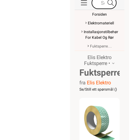
Forsiden
Elektromateriell
Installasjonstilbehør
For Kabel Og Rør
Fuktsperre
Elis Elektro
Fuktsperre •
Fuktsperretape
fra
Elis Elektro
Grønn
Se/Still ett spørsmål (
)
Armert
Elastisk