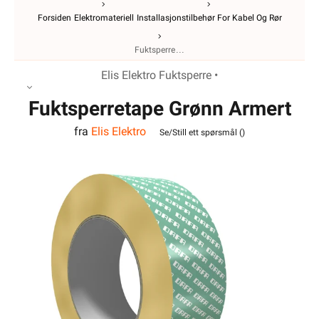
Forsiden
Elektromateriell
Installasjonstilbehør For Kabel Og Rør
Fuktsperre
Elis Elektro Fuktsperre •
Fuktsperretape Grønn Armert
fra
Elis Elektro
Elastisk
Se/Still ett spørsmål (
)