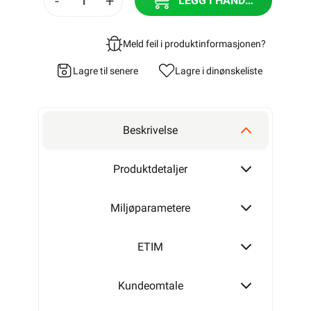
-
+
LEGG I HANDLEKURV
Meld feil i produktinformasjonen?
Lagre til senere
Lagre i din
ønskeliste
Beskrivelse
Produktdetaljer
Miljøparametere
ETIM
Kundeomtale