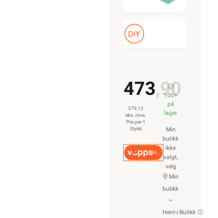
473,90
100+
på
379,12
lager
eks. mva.
Pris per 1
Stykk
Min
butikk
ikke
Hurtigkasse
valgt,
velg
Min
butikk
Hent-i-Butikk