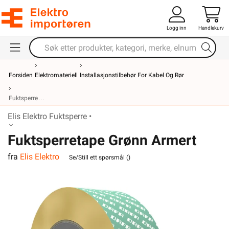
Logg inn
Handlekurv
Forsiden
Elektromateriell
Installasjonstilbehør For Kabel Og Rør
Fuktsperre
Elis Elektro Fuktsperre •
Fuktsperretape Grønn Armert
fra
Elis Elektro
Elastisk
Se/Still ett spørsmål (
)