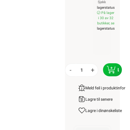
Sjekk
lagerstatus
På lager
i 30 av 32
butikker, se
lagerstatus
-
+
LEGG
Meld feil i produktinfor
Lagre til senere
Lagre i din
ønskeliste