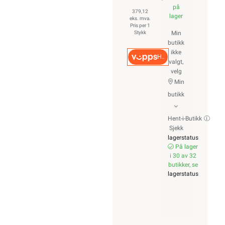
på
379,12
lager
eks. mva.
Pris per 1
Stykk
Min
butikk
ikke
Hurtigkasse
valgt,
velg
Min
butikk
Hent-i-Butikk
Sjekk
lagerstatus
På lager
i 30 av 32
butikker, se
lagerstatus