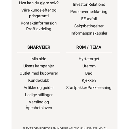
Hva kan du gjøre selv?
Investor Relations
Våre kundeløfter og
Personvernerklæring
prisgaranti
EE-avfall
Kontaktinformasjon
Salgsbetingelser
Proff avdeling
Informasjonskapsler
SNARVEIER
ROM / TEMA
Min side
Hyttetorget
Ukens kampanjer
Uterom
Outlet med kuppvarer
Bad
Kundeklubb
Kjøkken
Artikler og guider
Startpakke/Pakkeløsning
Ledige stillinger
Varsling og
Åpenhetsloven
ELEKTROIMPORTØREN NORGE AS (NO 914 939 828 MVA)