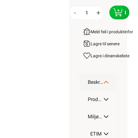
-
+
LEGG
Meld feil i produktinfor
Lagre til senere
Lagre i din
ønskeliste
Beskrivelse
Produktdetaljer
Miljøparametere
ETIM