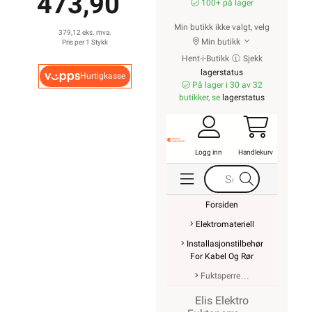
473,90
100+ på lager
Min butikk ikke valgt, velg
379,12 eks. mva.
Min butikk
Pris per 1 Stykk
Hent-i-Butikk
Sjekk
lagerstatus
Hurtigkasse
På lager i 30 av 32
butikker, se
lagerstatus
Logg inn
Handlekurv
Forsiden
Elektromateriell
Installasjonstilbehør
For Kabel Og Rør
Fuktsperre
Elis Elektro