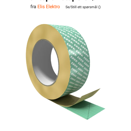
fra
Elis Elektro
Armert Elastisk
Se/Still ett spørsmål (
)