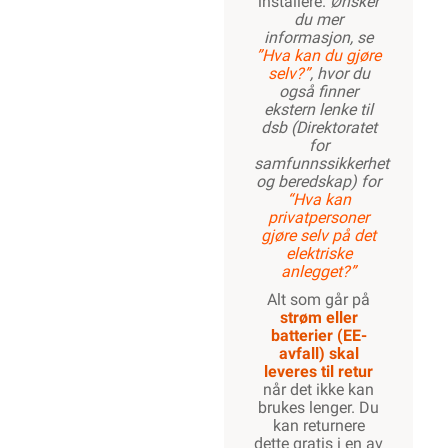
installere.
Ønsker
du mer
informasjon, se
”Hva kan du gjøre
selv?”
, hvor du
også finner
ekstern lenke til
dsb (Direktoratet
for
samfunnssikkerhet
og beredskap) for
“Hva kan
privatpersoner
gjøre selv på det
elektriske
anlegget?”
Alt som går på
strøm eller
batterier (EE-
avfall) skal
leveres til retur
når det ikke kan
brukes lenger. Du
kan returnere
dette gratis i en av