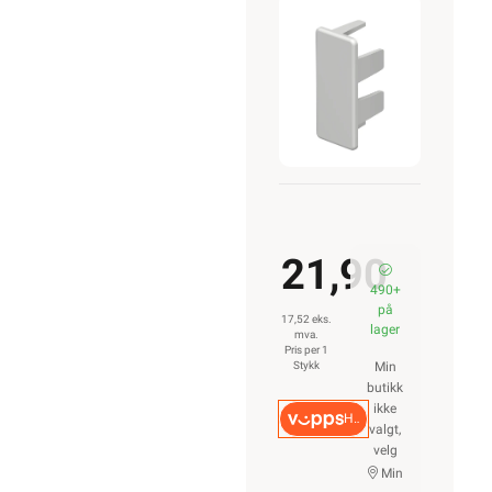
15040RW
21,90
490+
på
17,52 eks.
lager
mva.
Pris per 1
Stykk
Min
butikk
ikke
Hurtigkasse
valgt,
velg
Min