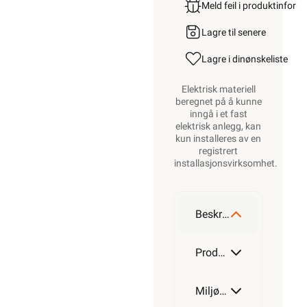
Meld feil i produktinfor
Lagre til senere
Lagre i din
ønskeliste
Elektrisk materiell
beregnet på å kunne
inngå i et fast
elektrisk anlegg, kan
kun installeres av en
registrert
installasjonsvirksomhet
.
Beskrivelse
Produktdetaljer
Miljøparametere