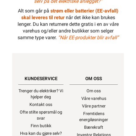
selv på det elektriske anlegget?”
Alt som går på
strøm eller batterier (EE-avfall)
skal leveres til retur
når det ikke kan brukes
lenger. Du kan returnere dette gratis i en av våre
varehus og/eller andre butikker som selger
samme type varer.
“Når EE-produkter blir avfall”
KUNDESERVICE
OM OSS
Trenger du elektriker? Vi
Om oss
hjelper deg
Våre varehus
Kontakt oss
Våre partner
Ofte stilte spørsmål og
Fremtidens
svar
energiløsninger
Finn butikk
Bærekraft
Hva kan du gjøre selv?
Investor Relations