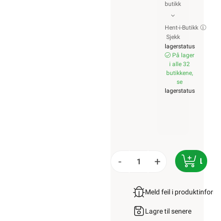
butikk
Hent-i-Butikk
Sjekk
lagerstatus
På lager
i alle 32
butikkene,
se
lagerstatus
-
+
LEGG
Meld feil i produktinfor
Lagre til senere