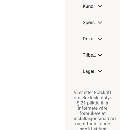
Kundeomtale
Spørsmål og svar
Dokumentasjon
Tilbehør
Lagerstatus
Vi er etter Forskrift
om elektrisk utstyr
§ 21 pliktig til å
informere våre
forbrukere at
installasjonsmateriell
ment for å kunne
inngå i et fast