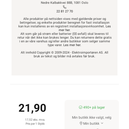
Nedre Kalbakkvei 88B, 1081 Oslo
22 81 27 70
Alle produkter på nettsiden vises med gjeldende priser og
betingelser, og enkelte produkter beregnet for fast installasjon
kan kun installeres av en registrert installasjonsvirksomhet.
Les
mer her
.
Alt som går på strøm eller batterier (EE-avfall) skal leveres til
retur når det ikke kan brukes lenger. Du kan returnere dette gratis
i en av våre varehus og/eller andre butikker som selger samme
type varer.
Les mer her
.
Alt innhold Copyright © 2009-2024 - Elektroimportøren AS. All
bruk av tekst og bilder må avtales før bruk.
21,90
490+ på lager
Min butikk ikke valgt, velg
17,52 eks. mva.
Min butikk
Pris per 1 Stykk