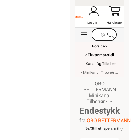
Logg inn
Handlekurv
Forsiden
Elektromateriell
Kanal Og Tilbehør
Minikanal Tilbehør
OBO
BETTERMANN
Minikanal
Tilbehør •
Endestykke
fra
OBO BETTERMANN
for WDK
Se/Still ett spørsmål (
)
kanal