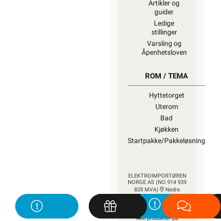
Artikler og
guider
Ledige
stillinger
Varsling og
Åpenhetsloven
ROM / TEMA
Hyttetorget
Uterom
Bad
Kjøkken
Startpakke/Pakkeløsning
ELEKTROIMPORTØREN
NORGE AS (NO 914 939
828 MVA)
Nedre
Kalbakkvei 88B, 1081
Oslo
22 81 27 70
Alle produkter på