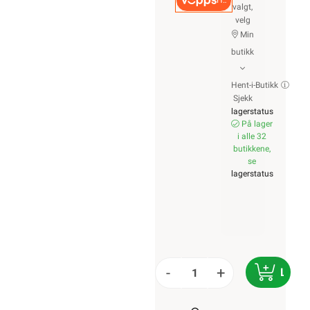
Hurtigkasse
valgt,
velg
Min
butikk
Hent-i-Butikk
Sjekk
lagerstatus
På lager
i alle 32
butikkene,
se
lagerstatus
-
+
LEGG