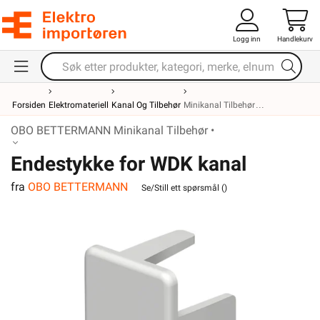
Logg inn
Handlekurv
Forsiden
Elektromateriell
Kanal Og Tilbehør
Minikanal Tilbehør
OBO BETTERMANN Minikanal Tilbehør •
Endestykke for WDK kanal
fra
OBO BETTERMANN
15040RW
Se/Still ett spørsmål (
)