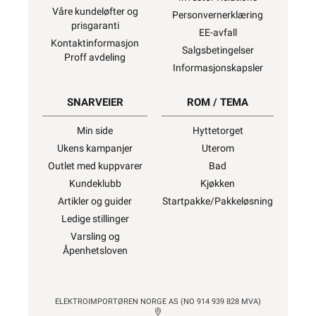
Våre kundeløfter og
Personvernerklæring
prisgaranti
EE-avfall
Kontaktinformasjon
Salgsbetingelser
Proff avdeling
Informasjonskapsler
SNARVEIER
ROM / TEMA
Min side
Hyttetorget
Ukens kampanjer
Uterom
Outlet med kuppvarer
Bad
Kundeklubb
Kjøkken
Artikler og guider
Startpakke/Pakkeløsning
Ledige stillinger
Varsling og
Åpenhetsloven
ELEKTROIMPORTØREN NORGE AS (NO 914 939 828 MVA)