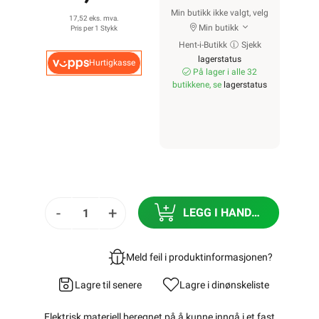
Min butikk ikke valgt, velg
17,52 eks. mva.
Min butikk
Pris per 1 Stykk
Hent-i-Butikk
Sjekk
lagerstatus
Hurtigkasse
På lager i alle 32
butikkene, se
lagerstatus
-
+
LEGG I HANDLEKURV
Meld feil i produktinformasjonen?
Lagre til senere
Lagre i din
ønskeliste
Elektrisk materiell beregnet på å kunne inngå i et fast