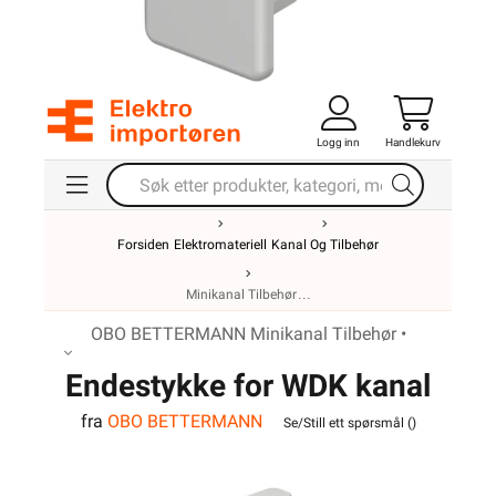
Logg inn
Handlekurv
Forsiden
Elektromateriell
Kanal Og Tilbehør
Minikanal Tilbehør
OBO BETTERMANN Minikanal Tilbehør •
Endestykke for WDK kanal
fra
OBO BETTERMANN
15040RW
Se/Still ett spørsmål (
)