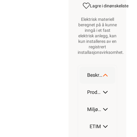
Lagre i din
ønskeliste
Elektrisk materiell
beregnet på å kunne
inngå i et fast
elektrisk anlegg, kan
kun installeres av en
registrert
installasjonsvirksomhet
.
Beskrivelse
Produktdetaljer
Miljøparametere
ETIM