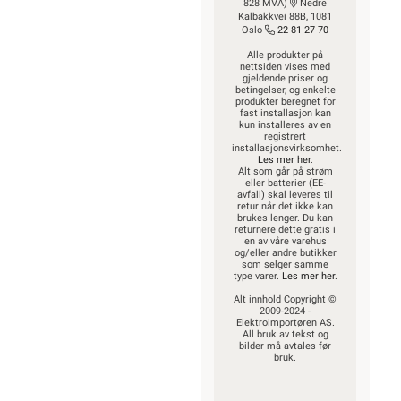
828 MVA)
Nedre
Kalbakkvei 88B, 1081
Oslo
22 81 27 70
Alle produkter på
nettsiden vises med
gjeldende priser og
betingelser, og enkelte
produkter beregnet for
fast installasjon kan
kun installeres av en
registrert
installasjonsvirksomhet.
Les mer her
.
Alt som går på strøm
eller batterier (EE-
avfall) skal leveres til
retur når det ikke kan
brukes lenger. Du kan
returnere dette gratis i
en av våre varehus
og/eller andre butikker
som selger samme
type varer.
Les mer her
.
Alt innhold Copyright ©
2009-2024 -
Elektroimportøren AS.
All bruk av tekst og
bilder må avtales før
bruk.