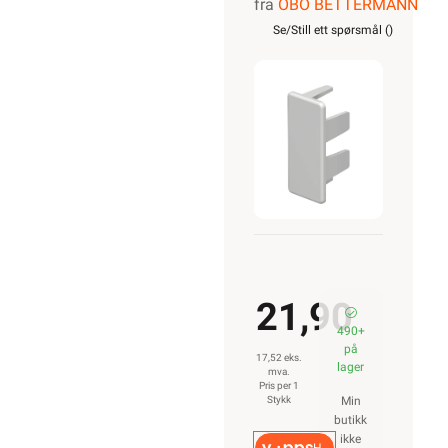
fra
OBO BETTERMANN
for WDK
Se/Still ett spørsmål (
)
kanal
15040RW
21,90
490+
på
17,52 eks.
lager
mva.
Pris per 1
Stykk
Min
butikk
ikke