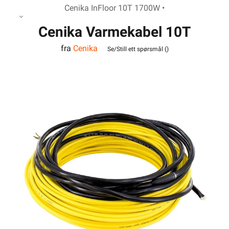
Cenika InFloor 10T 1700W •
Cenika Varmekabel 10T
fra
Cenika
1700W InFloor
Se/Still ett spørsmål (
)