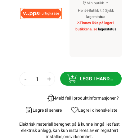
Min butikk
Hent-i-Butikk
Sjekk
Hurtigkasse
lagerstatus
Finnes ikke på lager i
butikkene, se
lagerstatus
-
+
LEGG I HANDLEKURV
Meld feil i produktinformasjonen?
Lagre til senere
Lagre i din
ønskeliste
Elektrisk materiell beregnet på å kunne inngå i et fast
elektrisk anlegg, kan kun installeres av en registrert
installasjonsvirksomhet
.