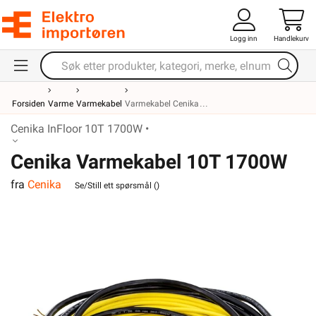
Logg inn
Handlekurv
Forsiden
Varme
Varmekabel
Varmekabel Cenika
Cenika InFloor 10T 1700W •
Cenika Varmekabel 10T 1700W
fra
Cenika
InFloor
Se/Still ett spørsmål (
)