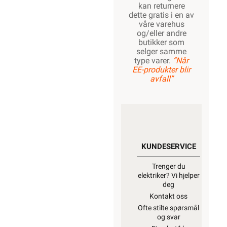
kan returnere
dette gratis i en av
våre varehus
og/eller andre
1700W
butikker som
selger samme
type varer.
“Når
EE-produkter blir
avfall”
1800W
2000W
KUNDESERVICE
Trenger du
elektriker? Vi hjelper
deg
Kontakt oss
Ofte stilte spørsmål
og svar