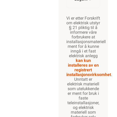
700W
Vi er etter Forskrift
om elektrisk utstyr
§ 21 pliktig til å
informere våre
forbrukere at
800W
installasjonsmateriell
ment for å kunne
inngå i et fast
elektrisk anlegg
kan kun
900W
installeres av en
registrert
installasjonsvirksomhet
.
Unntatt er
elektrisk materiell
1000W
som utelukkende
er ment for bruk i
faste
teleinstallasjoner,
og elektrisk
1100W
materiell som
forbruker selv