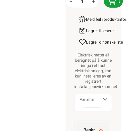
-
+
LEGG
Meld feil i produktinfor
Lagre til senere
Lagre i din
ønskeliste
Elektrisk materiell
beregnet på å kunne
inngå i et fast
elektrisk anlegg, kan
kun installeres av en
registrert
installasjonsvirksomhet
.
Varianter
100W
Beskrivelse