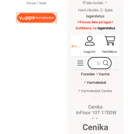
Min butikk
Pris per 1 Stykk
Hent-i-Butikk
Sjekk
lagerstatus
Hurtigkasse
Finnes ikke på lager i
butikkene, se
lagerstatus
Logg inn
Handlekurv
Forsiden
Varme
Varmekabel
Varmekabel Cenika
Cenika
InFloor 10T 1700W
•
Cenika