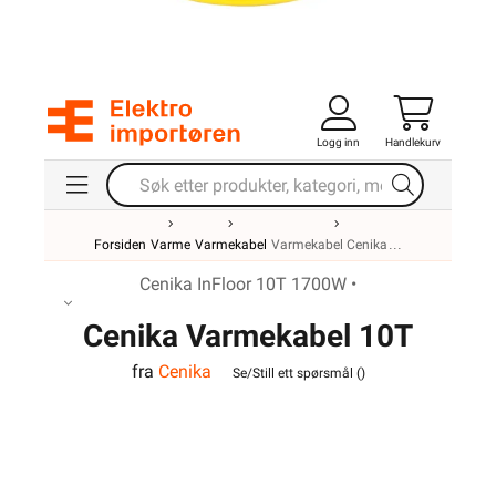
Logg inn
Handlekurv
Forsiden
Varme
Varmekabel
Varmekabel Cenika
Cenika InFloor 10T 1700W •
Cenika Varmekabel 10T
fra
Cenika
1700W InFloor
Se/Still ett spørsmål (
)