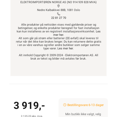
ELEKTROIMPORTØREN NORGE AS (NO 914 939 828 MVA)
Nedre Kalbakkvei 88B, 1081 Oslo
22 81 27 70
Alle produkter på nettsiden vises med gjeldende priser og
betingelser, og enkelte produkter beregnet for fast installasjon
kan kun installeres av en registrert installasjonsvirksomhet.
Les
mer her
.
Alt som går på strøm eller batterier (EE-avfall) skal leveres til
retur når det ikke kan brukes lenger. Du kan returnere dette gratis
i en av våre varehus og/eller andre butikker som selger samme
type varer.
Les mer her
.
Alt innhold Copyright © 2009-2024 - Elektroimportøren AS. All
bruk av tekst og bilder må avtales før bruk.
3 919,-
Bestillingsvare 6-13 dager
Min butikk ikke valgt, velg
3 135,20 eks. mva.