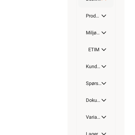
200W
Produktdetaljer
Miljøparametere
300W
ETIM
Kundeomtale
400W
Spørsmål og svar
500W
Dokumentasjon
Varianter av artikkel
600W
Lagerstatus