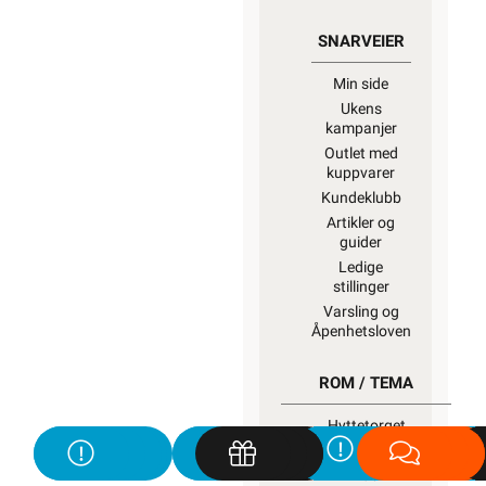
SNARVEIER
Min side
Ukens
kampanjer
Outlet med
kuppvarer
Kundeklubb
Artikler og
guider
Ledige
stillinger
Varsling og
Åpenhetsloven
ROM / TEMA
Hyttetorget
Uterom
Bad