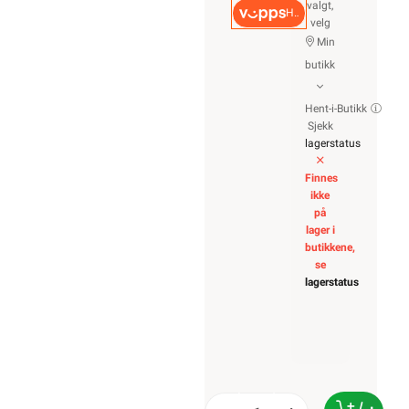
valgt,
Hurtigkasse
velg
Min
butikk
Hent-i-Butikk
Sjekk
lagerstatus
Finnes
ikke
på
lager i
butikkene,
se
lagerstatus