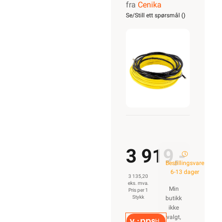
fra
Cenika
Varmekabel
Se/Still ett spørsmål (
)
10T
1700W
InFloor
3 919,-
Bestillingsvare
6-13 dager
3 135,20
eks. mva.
Min
Pris per 1
Stykk
butikk
ikke
valgt,
Hurtigkasse