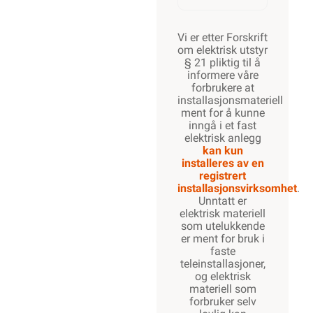
700W
Vi er etter Forskrift
om elektrisk utstyr
§ 21 pliktig til å
informere våre
forbrukere at
800W
installasjonsmateriell
ment for å kunne
inngå i et fast
elektrisk anlegg
kan kun
900W
installeres av en
registrert
installasjonsvirksomhet
.
Unntatt er
elektrisk materiell
1000W
som utelukkende
er ment for bruk i
faste
teleinstallasjoner,
og elektrisk
1100W
materiell som
forbruker selv