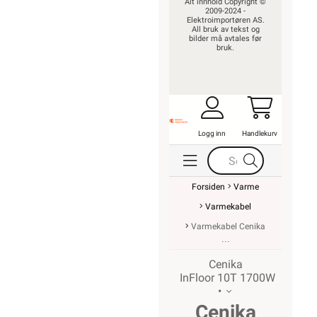
Alt innhold Copyright ©
2009-2024 -
Elektroimportøren AS.
All bruk av tekst og
bilder må avtales før
bruk.
Logg inn
Handlekurv
Forsiden
Varme
Varmekabel
Varmekabel Cenika
Cenika
InFloor 10T 1700W
•
Cenika