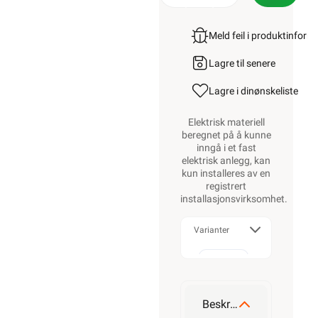
Meld feil i produktinfor
Lagre til senere
Lagre i din
ønskeliste
Elektrisk materiell
beregnet på å kunne
inngå i et fast
elektrisk anlegg, kan
kun installeres av en
registrert
installasjonsvirksomhet
.
Varianter
100W
Beskrivelse