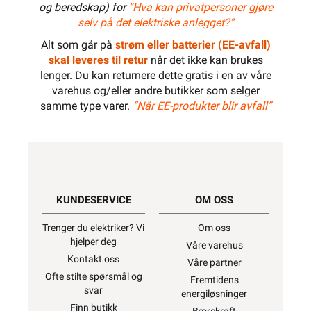
og beredskap) for
“Hva kan privatpersoner gjøre
1000W
selv på det elektriske anlegget?”
Alt som går på
strøm eller batterier (EE-avfall)
skal leveres til retur
når det ikke kan brukes
lenger. Du kan returnere dette gratis i en av våre
1100W
varehus og/eller andre butikker som selger
samme type varer.
“Når EE-produkter blir avfall”
1200W
KUNDESERVICE
OM OSS
1300W
Trenger du elektriker? Vi
Om oss
hjelper deg
Våre varehus
Kontakt oss
Våre partner
1400W
Ofte stilte spørsmål og
Fremtidens
svar
energiløsninger
Finn butikk