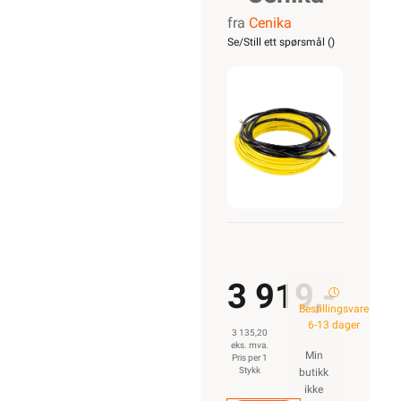
fra
Cenika
Varmekabel
Se/Still ett spørsmål (
)
10T
1700W
InFloor
3 919,-
Bestillingsvare
6-13 dager
3 135,20
eks. mva.
Min
Pris per 1
Stykk
butikk
ikke