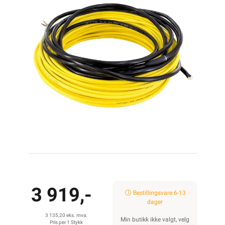
3 919,-
Bestillingsvare 6-13
dager
3 135,20 eks. mva.
Min butikk ikke valgt, velg
Pris per 1 Stykk