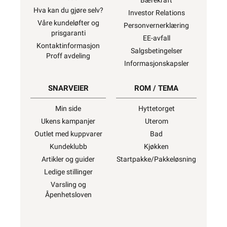
Bærekraft
Hva kan du gjøre selv?
Investor Relations
1500W
Våre kundeløfter og
Personvernerklæring
prisgaranti
EE-avfall
Kontaktinformasjon
Salgsbetingelser
Proff avdeling
1600W
Informasjonskapsler
SNARVEIER
ROM / TEMA
1700W
Min side
Hyttetorget
Ukens kampanjer
Uterom
Outlet med kuppvarer
Bad
Kundeklubb
Kjøkken
1800W
Artikler og guider
Startpakke/Pakkeløsning
Ledige stillinger
Varsling og
Åpenhetsloven
2000W