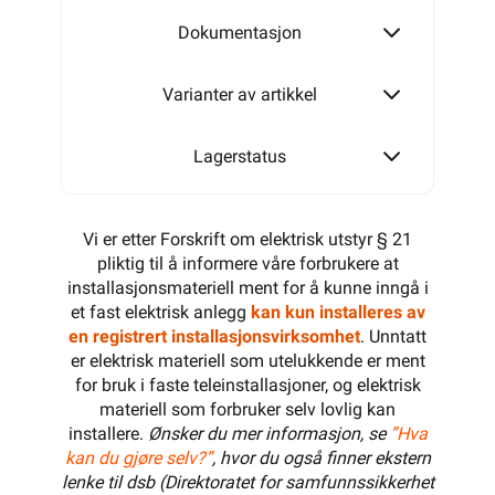
500W
Dokumentasjon
Varianter av artikkel
600W
Lagerstatus
700W
Vi er etter Forskrift om elektrisk utstyr § 21
pliktig til å informere våre forbrukere at
installasjonsmateriell ment for å kunne inngå i
et fast elektrisk anlegg
kan kun installeres av
800W
en registrert installasjonsvirksomhet
. Unntatt
er elektrisk materiell som utelukkende er ment
for bruk i faste teleinstallasjoner, og elektrisk
materiell som forbruker selv lovlig kan
900W
installere.
Ønsker du mer informasjon, se
”Hva
kan du gjøre selv?”
, hvor du også finner ekstern
lenke til dsb (Direktoratet for samfunnssikkerhet