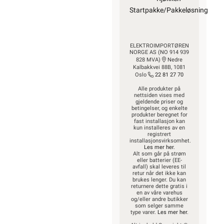
Startpakke/Pakkeløsning
ELEKTROIMPORTØREN
NORGE AS (NO 914 939
828 MVA)
Nedre
Kalbakkvei 88B, 1081
Oslo
22 81 27 70
Alle produkter på
nettsiden vises med
gjeldende priser og
betingelser, og enkelte
produkter beregnet for
fast installasjon kan
kun installeres av en
registrert
installasjonsvirksomhet.
Les mer her
.
Alt som går på strøm
eller batterier (EE-
avfall) skal leveres til
retur når det ikke kan
brukes lenger. Du kan
returnere dette gratis i
en av våre varehus
og/eller andre butikker
som selger samme
type varer.
Les mer her
.