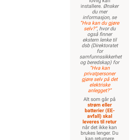
lovlig kan
installere.
Ønsker
du mer
1200W
informasjon, se
”Hva kan du gjøre
selv?”
, hvor du
også finner
ekstern lenke til
1300W
dsb (Direktoratet
for
samfunnssikkerhet
og beredskap) for
“Hva kan
1400W
privatpersoner
gjøre selv på det
elektriske
anlegget?”
1500W
Alt som går på
strøm eller
batterier (EE-
avfall) skal
leveres til retur
1600W
når det ikke kan
brukes lenger. Du
kan returnere