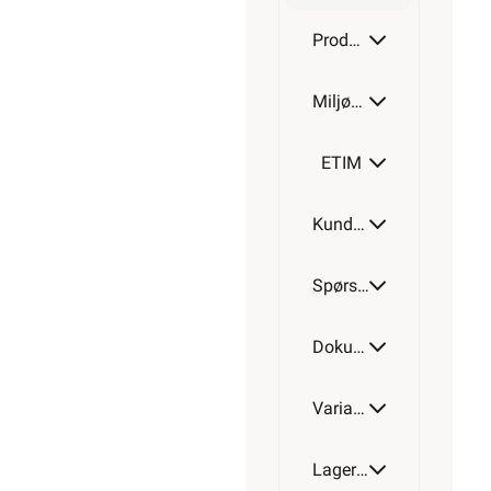
200W
Produktdetaljer
Miljøparametere
300W
ETIM
Kundeomtale
400W
Spørsmål og svar
500W
Dokumentasjon
Varianter av artikkel
600W
Lagerstatus