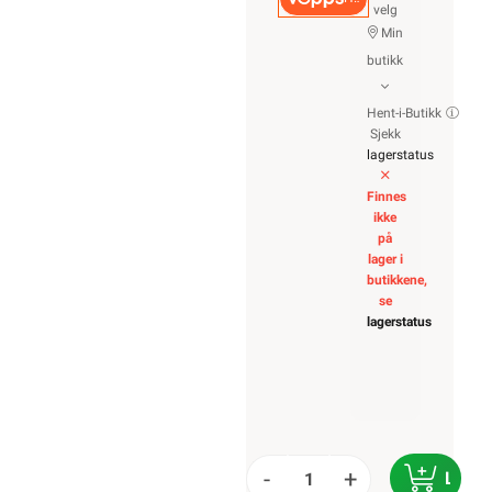
velg
Min
butikk
Hent-i-Butikk
Sjekk
lagerstatus
Finnes
ikke
på
lager i
butikkene,
se
lagerstatus
-
+
LEGG