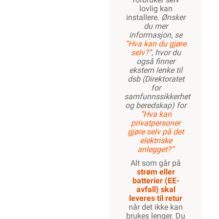
lovlig kan
installere.
Ønsker
du mer
1200W
informasjon, se
”Hva kan du gjøre
selv?”
, hvor du
også finner
ekstern lenke til
1300W
dsb (Direktoratet
for
samfunnssikkerhet
og beredskap) for
“Hva kan
1400W
privatpersoner
gjøre selv på det
elektriske
anlegget?”
1500W
Alt som går på
strøm eller
batterier (EE-
avfall) skal
leveres til retur
1600W
når det ikke kan
brukes lenger. Du