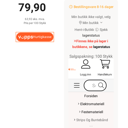
79,90
Bestillingsvare 8-16 dager
Min butikk ikke valgt, velg
63,92 eks. mva.
Min butikk
Pris per 100 Stykk
Hent-i-Butikk
Sjekk
lagerstatus
Hurtigkasse
Finnes ikke på lager i
butikkene, se
lagerstatus
Salgspakning: 100 Stykk
Logg inn
Handlekurv
Forsiden
Elektromateriell
Festemateriell
Strips Og Buntebånd