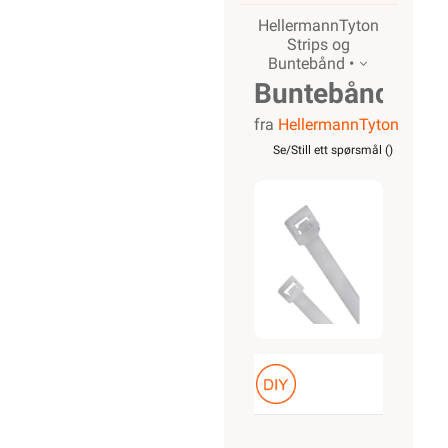
HellermannTyton
Strips og
Buntebånd •
Buntebånd
fra
HellermannTyton
Strips
Se/Still ett spørsmål (
)
T18I
Naturell
144x2,5mm