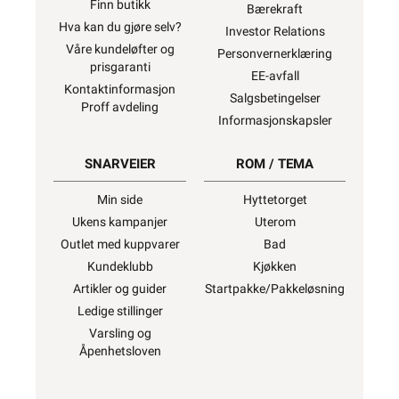
Finn butikk
Bærekraft
Hva kan du gjøre selv?
Investor Relations
Våre kundeløfter og
Personvernerklæring
prisgaranti
EE-avfall
Kontaktinformasjon
Salgsbetingelser
Proff avdeling
Informasjonskapsler
SNARVEIER
ROM / TEMA
Min side
Hyttetorget
Ukens kampanjer
Uterom
Outlet med kuppvarer
Bad
Kundeklubb
Kjøkken
Artikler og guider
Startpakke/Pakkeløsning
Ledige stillinger
Varsling og
Åpenhetsloven