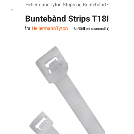
HellermannTyton Strips og Buntebånd •
Buntebånd Strips T18I
fra
HellermannTyton
Naturell 144x2,5mm
Se/Still ett spørsmål (
)