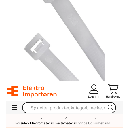
Logg inn
Handlekurv
Forsiden
Elektromateriell
Festemateriell
Strips Og Buntebånd