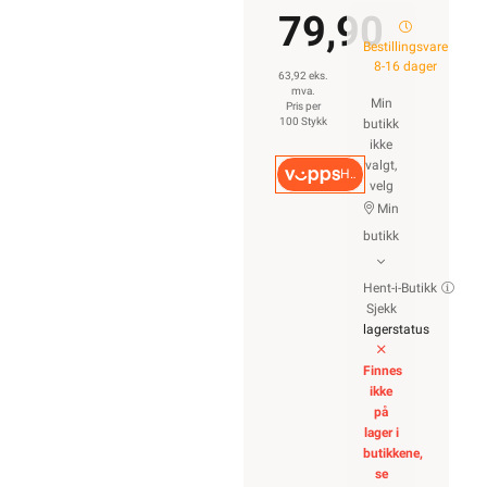
79,90
Bestillingsvare
8-16 dager
63,92 eks.
mva.
Min
Pris per
100 Stykk
butikk
ikke
valgt,
Hurtigkasse
velg
Min
butikk
Hent-i-Butikk
Sjekk
lagerstatus
Finnes
ikke
på
lager i
butikkene,
se