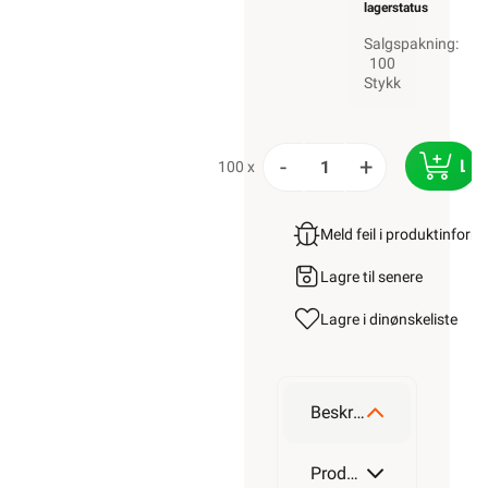
lagerstatus
Salgspakning:
100
Stykk
-
+
LE
100 x
Meld feil i produktinfor
Lagre til senere
Lagre i din
ønskeliste
Beskrivelse
Produktdetaljer