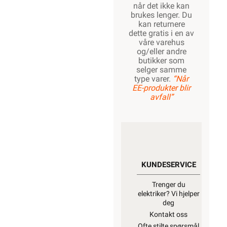
når det ikke kan
brukes lenger. Du
kan returnere
dette gratis i en av
våre varehus
og/eller andre
butikker som
selger samme
type varer.
“Når
EE-produkter blir
avfall”
KUNDESERVICE
Trenger du
elektriker? Vi hjelper
deg
Kontakt oss
Ofte stilte spørsmål