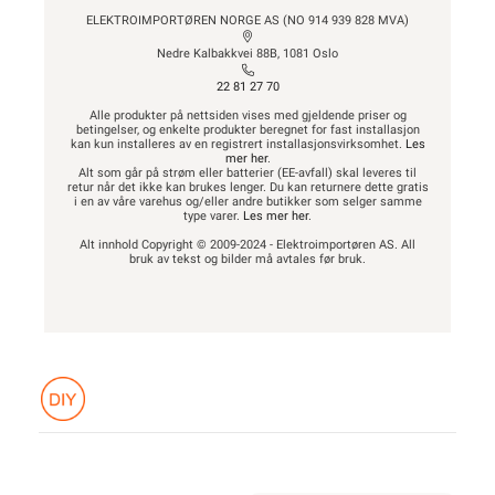
ELEKTROIMPORTØREN NORGE AS (NO 914 939 828 MVA)
Nedre Kalbakkvei 88B, 1081 Oslo
22 81 27 70
Alle produkter på nettsiden vises med gjeldende priser og
betingelser, og enkelte produkter beregnet for fast installasjon
kan kun installeres av en registrert installasjonsvirksomhet.
Les
mer her
.
Alt som går på strøm eller batterier (EE-avfall) skal leveres til
retur når det ikke kan brukes lenger. Du kan returnere dette gratis
i en av våre varehus og/eller andre butikker som selger samme
type varer.
Les mer her
.
Alt innhold Copyright © 2009-2024 - Elektroimportøren AS. All
bruk av tekst og bilder må avtales før bruk.