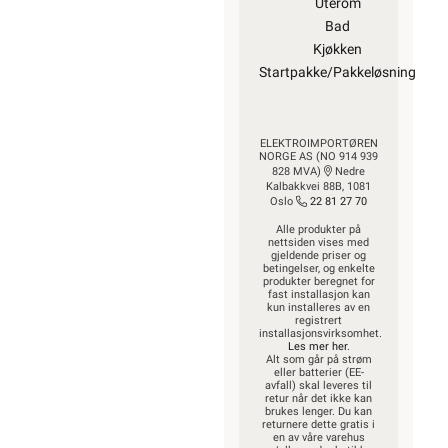
Uterom
Bad
Kjøkken
Startpakke/Pakkeløsning
ELEKTROIMPORTØREN
NORGE AS (NO 914 939
828 MVA)
Nedre
Kalbakkvei 88B, 1081
Oslo
22 81 27 70
Alle produkter på
nettsiden vises med
gjeldende priser og
betingelser, og enkelte
produkter beregnet for
fast installasjon kan
kun installeres av en
registrert
installasjonsvirksomhet.
Les mer her
.
Alt som går på strøm
eller batterier (EE-
avfall) skal leveres til
retur når det ikke kan
brukes lenger. Du kan
returnere dette gratis i
en av våre varehus