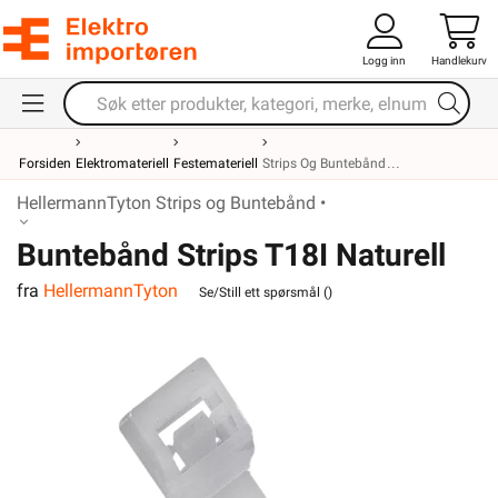
Logg inn
Handlekurv
Forsiden
Elektromateriell
Festemateriell
Strips Og Buntebånd
HellermannTyton Strips og Buntebånd •
Buntebånd Strips T18I Naturell
fra
HellermannTyton
144x2,5mm
Se/Still ett spørsmål (
)