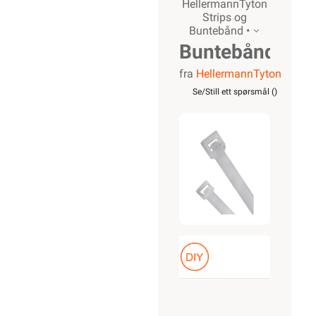
HellermannTyton
Strips og
Buntebånd •
Buntebånd
fra
HellermannTyton
Strips
Se/Still ett spørsmål (
)
T18I
Naturell
144x2,5mm