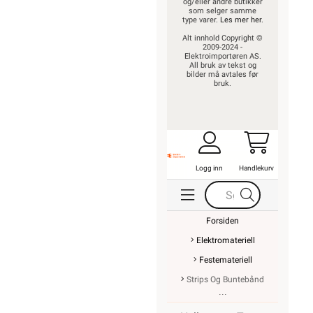
og/eller andre butikker
som selger samme
type varer.
Les mer her
.
Alt innhold Copyright ©
2009-2024 -
Elektroimportøren AS.
All bruk av tekst og
bilder må avtales før
bruk.
Logg inn
Handlekurv
Forsiden
Elektromateriell
Festemateriell
Strips Og Buntebånd