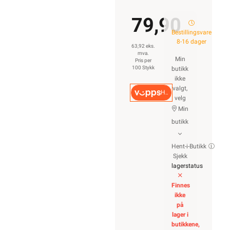
79,90
Bestillingsvare
8-16 dager
63,92 eks.
mva.
Min
Pris per
100 Stykk
butikk
ikke
valgt,
Hurtigkasse
velg
Min
butikk
Hent-i-Butikk
Sjekk
lagerstatus
Finnes
ikke
på
lager i
butikkene,