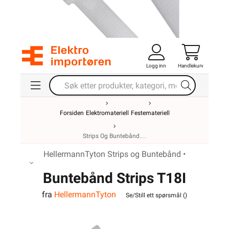
Logg inn
Handlekurv
Forsiden
Elektromateriell
Festemateriell
Strips Og Buntebånd
HellermannTyton Strips og Buntebånd •
Buntebånd Strips T18I
fra
HellermannTyton
Naturell 144x2,5mm
Se/Still ett spørsmål (
)