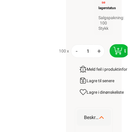
se
lagerstatus
Salgspakning:
100
Stykk
-
+
LE
100 x
Meld feil i produktinfor
Lagre til senere
Lagre i din
ønskeliste
Beskrivelse