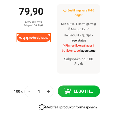
79,90
Bestillingsvare 8-16
dager
63,92 eks. mva.
Min butikk ikke valgt, velg
Pris per 100 Stykk
Min butikk
Hent-i-Butikk
Sjekk
Hurtigkasse
lagerstatus
Finnes ikke på lager i
butikkene, se
lagerstatus
Salgspakning: 100
Stykk
-
+
LEGG I HANDLEKURV
100 x
Meld feil i produktinformasjonen?