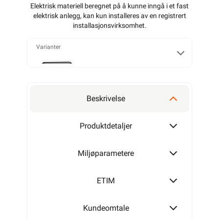
Elektrisk materiell beregnet på å kunne inngå i et fast
elektrisk anlegg, kan kun installeres av en registrert
installasjonsvirksomhet
.
Varianter
1 polet
Beskrivelse
2 polet
Produktdetaljer
Miljøparametere
2 + 1 polet
ETIM
Kundeomtale
Serievender