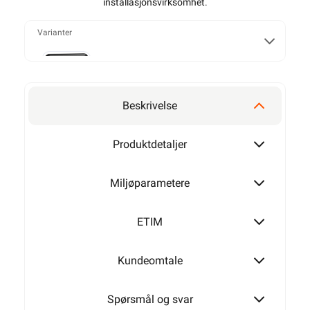
installasjonsvirksomhet
.
Varianter
1 polet
Beskrivelse
2 polet
Produktdetaljer
Miljøparametere
2 + 1 polet
ETIM
Kundeomtale
Serievender
Spørsmål og svar