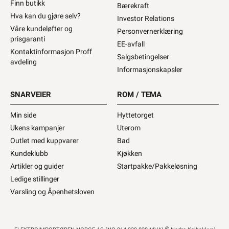
Finn butikk
Bærekraft
Hva kan du gjøre selv?
Investor Relations
Våre kundeløfter og
Personvernerklæring
prisgaranti
EE-avfall
Kontaktinformasjon Proff
Salgsbetingelser
avdeling
Informasjonskapsler
SNARVEIER
ROM / TEMA
Min side
Hyttetorget
Ukens kampanjer
Uterom
Outlet med kuppvarer
Bad
Kundeklubb
Kjøkken
Artikler og guider
Startpakke/Pakkeløsning
Ledige stillinger
Varsling og Åpenhetsloven