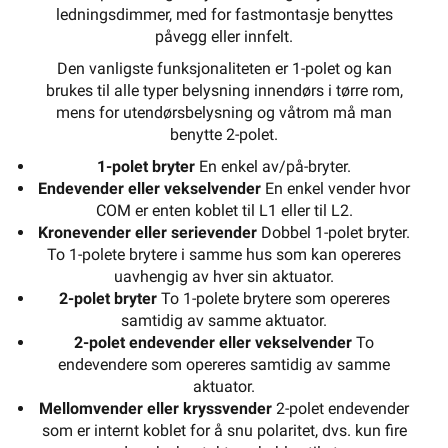
ledningsdimmer, med for fastmontasje benyttes
påvegg eller innfelt.
Den vanligste funksjonaliteten er 1-polet og kan
brukes til alle typer belysning innendørs i tørre rom,
mens for utendørsbelysning og våtrom må man
benytte 2-polet.
1-polet bryter
En enkel av/på-bryter.
Endevender eller vekselvender
En enkel vender hvor
COM er enten koblet til L1 eller til L2.
Kronevender eller serievender
Dobbel 1-polet bryter.
To 1-polete brytere i samme hus som kan opereres
uavhengig av hver sin aktuator.
2-polet bryter
To 1-polete brytere som opereres
samtidig av samme aktuator.
2-polet endevender eller vekselvender
To
endevendere som opereres samtidig av samme
aktuator.
Mellomvender eller kryssvender
2-polet endevender
som er internt koblet for å snu polaritet, dvs. kun fire