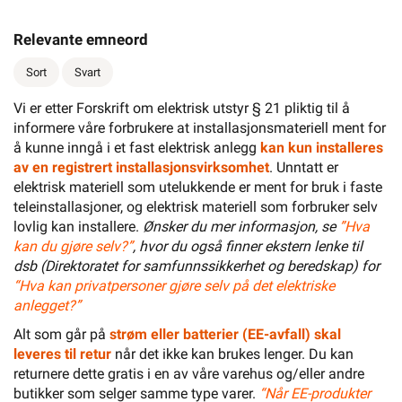
Relevante emneord
Sort
Svart
Vi er etter Forskrift om elektrisk utstyr § 21 pliktig til å
informere våre forbrukere at installasjonsmateriell ment for
å kunne inngå i et fast elektrisk anlegg
kan kun installeres
av en registrert installasjonsvirksomhet
. Unntatt er
elektrisk materiell som utelukkende er ment for bruk i faste
teleinstallasjoner, og elektrisk materiell som forbruker selv
lovlig kan installere.
Ønsker du mer informasjon, se
”Hva
kan du gjøre selv?”
, hvor du også finner ekstern lenke til
dsb (Direktoratet for samfunnssikkerhet og beredskap) for
“Hva kan privatpersoner gjøre selv på det elektriske
anlegget?”
Alt som går på
strøm eller batterier (EE-avfall) skal
leveres til retur
når det ikke kan brukes lenger. Du kan
returnere dette gratis i en av våre varehus og/eller andre
butikker som selger samme type varer.
“Når EE-produkter