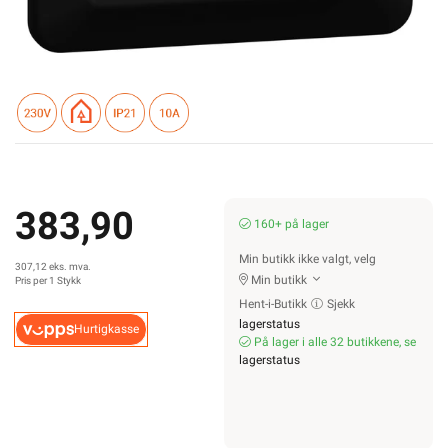
383,90
160+ på lager
Min butikk ikke valgt, velg
307,12 eks. mva.
Min butikk
Pris per 1 Stykk
Hent-i-Butikk
Sjekk
lagerstatus
Hurtigkasse
På lager i alle 32 butikkene, se
lagerstatus