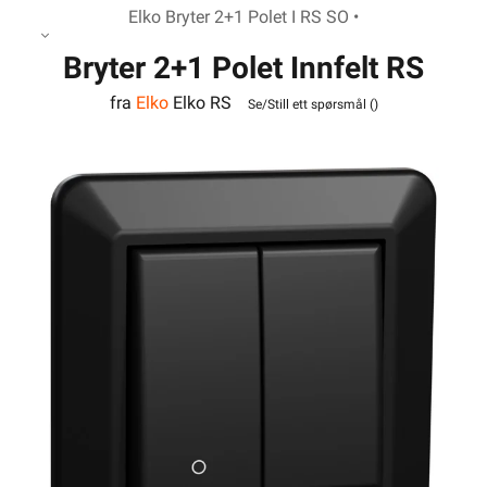
Elko Bryter 2+1 Polet I RS SO •
Bryter 2+1 Polet Innfelt RS
fra
Elko
Elko RS
Sort Elko
Se/Still ett spørsmål (
)