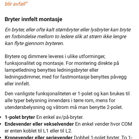
blir avfall”
Bryter innfelt montasje
En bryter, eller ofte kalt stømbryter eller lysbryter kan bryte
en forbindelse mellom to ledere slik at strøm ikke lengre
kan flyte gjennom bryteren.
Brytere og dimmere leveres i ulike utforminger,
funksjonalitet og montasje. For montering direkte på
lampetledning benyttes ledningsbryter eller
ledningsdimmer, med for fastmontasje benyttes påvegg
eller innfelt.
Den vanligste funksjonaliteten er 1-polet og kan brukes til
alle typer belysning innendørs i tørre rom, mens for
utendørsbelysning og våtrom må man benytte 2-polet.
1-polet bryter
En enkel av/på-bryter.
Endevender eller vekselvender
En enkel vender hvor COM
er enten koblet til L1 eller til L2.
Kronevender eller serievender
Dobbel 1-polet bryter. To 1-