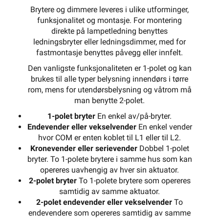
Brytere og dimmere leveres i ulike utforminger,
funksjonalitet og montasje. For montering
direkte på lampetledning benyttes
ledningsbryter eller ledningsdimmer, med for
fastmontasje benyttes påvegg eller innfelt.
Den vanligste funksjonaliteten er 1-polet og kan
brukes til alle typer belysning innendørs i tørre
rom, mens for utendørsbelysning og våtrom må
man benytte 2-polet.
1-polet bryter
En enkel av/på-bryter.
Endevender eller vekselvender
En enkel vender
hvor COM er enten koblet til L1 eller til L2.
Kronevender eller serievender
Dobbel 1-polet
bryter. To 1-polete brytere i samme hus som kan
opereres uavhengig av hver sin aktuator.
2-polet bryter
To 1-polete brytere som opereres
samtidig av samme aktuator.
2-polet endevender eller vekselvender
To
endevendere som opereres samtidig av samme