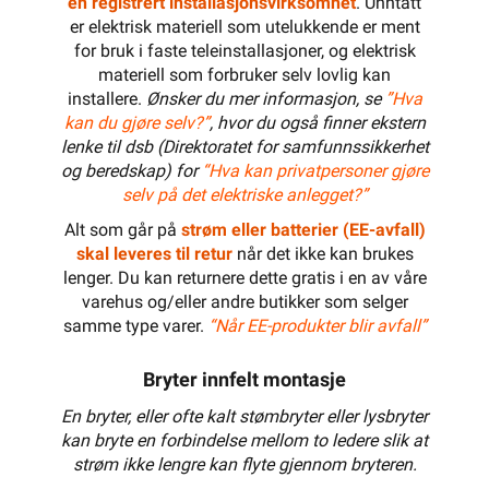
en registrert installasjonsvirksomhet
. Unntatt
er elektrisk materiell som utelukkende er ment
for bruk i faste teleinstallasjoner, og elektrisk
materiell som forbruker selv lovlig kan
installere.
Ønsker du mer informasjon, se
”Hva
kan du gjøre selv?”
, hvor du også finner ekstern
lenke til dsb (Direktoratet for samfunnssikkerhet
og beredskap) for
“Hva kan privatpersoner gjøre
selv på det elektriske anlegget?”
Alt som går på
strøm eller batterier (EE-avfall)
skal leveres til retur
når det ikke kan brukes
lenger. Du kan returnere dette gratis i en av våre
varehus og/eller andre butikker som selger
samme type varer.
“Når EE-produkter blir avfall”
Bryter innfelt montasje
En bryter, eller ofte kalt stømbryter eller lysbryter
kan bryte en forbindelse mellom to ledere slik at
strøm ikke lengre kan flyte gjennom bryteren.