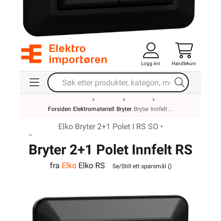
Logg inn
Handlekurv
Forsiden
Elektromateriell
Bryter
Bryter Innfelt
Elko Bryter 2+1 Polet I RS SO •
Bryter 2+1 Polet Innfelt RS
fra
Elko
Elko RS
Sort Elko
Se/Still ett spørsmål (
)