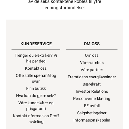
av de seks kontaktene kobles til ytre
ledningsforbindelser.
KUNDESERVICE
OM OSS
Trenger du elektriker? Vi
Om oss
hjelper deg
Våre varehus
Kontakt oss
Våre partner
Ofte stilte spørsmål og
Fremtidens energiløsninger
svar
Bærekraft
Finn butikk
Investor Relations
Hva kan du gjøre selv?
Personvernerklæring
Våre kundeløfter og
EE-avfall
prisgaranti
Salgsbetingelser
Kontaktinformasjon Proff
Informasjonskapsler
avdeling