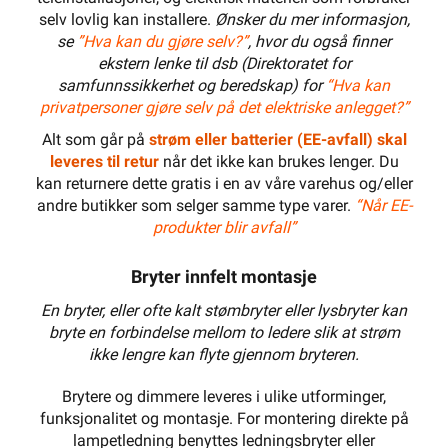
selv lovlig kan installere.
Ønsker du mer informasjon,
se
”Hva kan du gjøre selv?”
, hvor du også finner
ekstern lenke til dsb (Direktoratet for
samfunnssikkerhet og beredskap) for
“Hva kan
privatpersoner gjøre selv på det elektriske anlegget?”
Alt som går på
strøm eller batterier (EE-avfall) skal
leveres til retur
når det ikke kan brukes lenger. Du
kan returnere dette gratis i en av våre varehus og/eller
andre butikker som selger samme type varer.
“Når EE-
produkter blir avfall”
Bryter innfelt montasje
En bryter, eller ofte kalt stømbryter eller lysbryter kan
bryte en forbindelse mellom to ledere slik at strøm
ikke lengre kan flyte gjennom bryteren.
Brytere og dimmere leveres i ulike utforminger,
funksjonalitet og montasje. For montering direkte på
lampetledning benyttes ledningsbryter eller