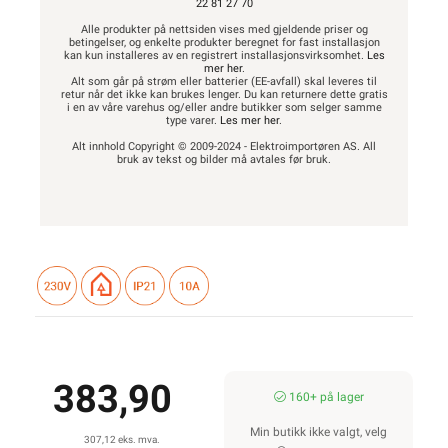
22 81 27 70
Alle produkter på nettsiden vises med gjeldende priser og
betingelser, og enkelte produkter beregnet for fast installasjon
kan kun installeres av en registrert installasjonsvirksomhet.
Les
mer her
.
Alt som går på strøm eller batterier (EE-avfall) skal leveres til
retur når det ikke kan brukes lenger. Du kan returnere dette gratis
i en av våre varehus og/eller andre butikker som selger samme
type varer.
Les mer her
.
Alt innhold Copyright © 2009-2024 - Elektroimportøren AS. All
bruk av tekst og bilder må avtales før bruk.
383,90
160+ på lager
Min butikk ikke valgt, velg
307,12 eks. mva.