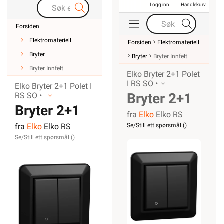
Logg inn
Handlekurv
Forsiden
Elektromateriell
Forsiden
Elektromateriell
Bryter
Bryter
Bryter Innfelt
Bryter Innfelt
Elko Bryter 2+1 Polet
I RS SO •
Elko Bryter 2+1 Polet I
Bryter 2+1
RS SO •
Bryter 2+1
fra
Elko
Elko RS
Polet
fra
Elko
Elko RS
Se/Still ett spørsmål (
)
Polet Innfelt
Innfelt RS
Se/Still ett spørsmål (
)
RS Sort
Sort Elko
Elko