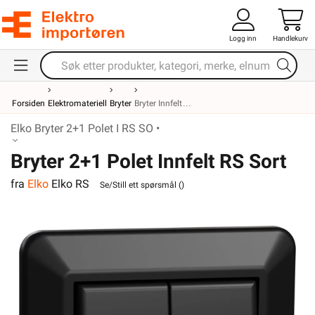
Logg inn
Handlekurv
Forsiden
Elektromateriell
Bryter
Bryter Innfelt
Elko Bryter 2+1 Polet I RS SO •
Bryter 2+1 Polet Innfelt RS Sort
fra
Elko
Elko RS
Elko
Se/Still ett spørsmål (
)