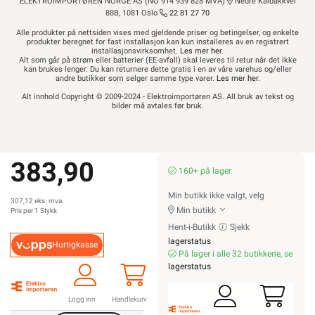
ELEKTROIMPORTØREN NORGE AS (NO 914 939 828 MVA)
Nedre Kalbakkvei
88B, 1081 Oslo
22 81 27 70
Alle produkter på nettsiden vises med gjeldende priser og betingelser, og enkelte
produkter beregnet for fast installasjon kan kun installeres av en registrert
installasjonsvirksomhet.
Les mer her
.
Alt som går på strøm eller batterier (EE-avfall) skal leveres til retur når det ikke
kan brukes lenger. Du kan returnere dette gratis i en av våre varehus og/eller
andre butikker som selger samme type varer.
Les mer her
.
Alt innhold Copyright © 2009-2024 - Elektroimportøren AS. All bruk av tekst og
bilder må avtales før bruk.
383,90
160+ på lager
Min butikk ikke valgt, velg
307,12 eks. mva.
Min butikk
Pris per 1 Stykk
Hent-i-Butikk
Sjekk
lagerstatus
Hurtigkasse
På lager i alle 32 butikkene, se
lagerstatus
Logg inn
Handlekurv