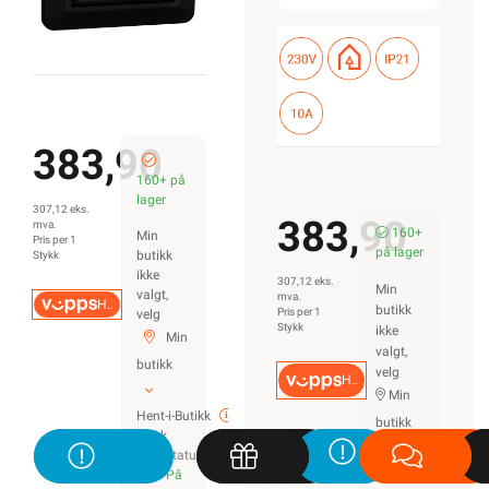
383,90
160+ på
lager
307,12 eks.
383,90
mva.
160+
Min
Pris per 1
på lager
butikk
Stykk
ikke
307,12 eks.
Min
valgt,
mva.
Hurtigkasse
butikk
Pris per 1
velg
Stykk
ikke
Min
valgt,
butikk
velg
Hurtigkasse
Min
Hent-i-Butikk
butikk
Sjekk
lagerstatus
På
Hent-i-Butikk