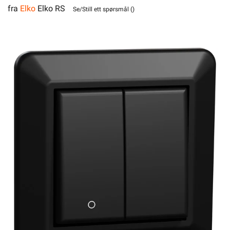
fra
Elko
Elko RS
Elko
Se/Still ett spørsmål (
)