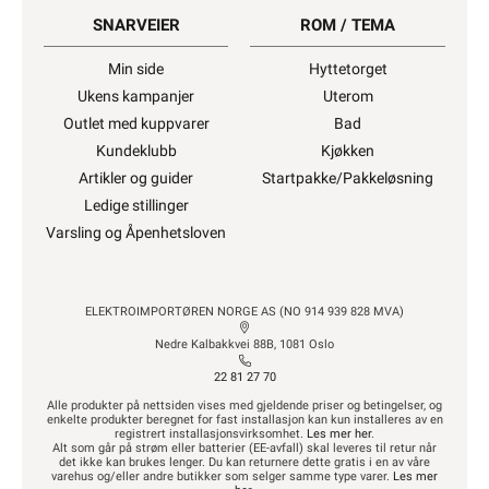
SNARVEIER
ROM / TEMA
Min side
Hyttetorget
Ukens kampanjer
Uterom
Outlet med kuppvarer
Bad
Kundeklubb
Kjøkken
Artikler og guider
Startpakke/Pakkeløsning
Ledige stillinger
Varsling og Åpenhetsloven
ELEKTROIMPORTØREN NORGE AS (NO 914 939 828 MVA)
Nedre Kalbakkvei 88B, 1081 Oslo
22 81 27 70
Alle produkter på nettsiden vises med gjeldende priser og betingelser, og
enkelte produkter beregnet for fast installasjon kan kun installeres av en
registrert installasjonsvirksomhet.
Les mer her
.
Alt som går på strøm eller batterier (EE-avfall) skal leveres til retur når
det ikke kan brukes lenger. Du kan returnere dette gratis i en av våre
varehus og/eller andre butikker som selger samme type varer.
Les mer