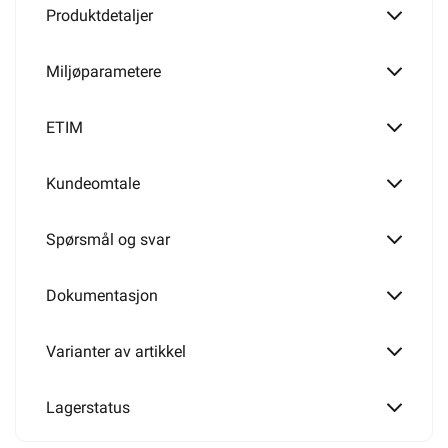
2 polet
Produktdetaljer
Miljøparametere
2 + 1 polet
ETIM
Kundeomtale
Serievender
Spørsmål og svar
Endevender
Dokumentasjon
Varianter av artikkel
3 x 1 polet
Lagerstatus