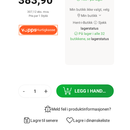
383,90
Min butikk ikke valgt, velg
307,12 eks. mva.
Min butikk
Pris per 1 Stykk
Hent-i-Butikk
Sjekk
lagerstatus
Hurtigkasse
På lager i alle 32
butikkene, se
lagerstatus
-
+
LEGG I HANDLEKURV
Meld feil i produktinformasjonen?
Lagre til senere
Lagre i din
ønskeliste