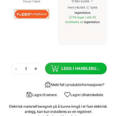
Min butikk
Pris per 1 Stykk
Hent-i-Butikk
Sjekk
lagerstatus
Hurtigkasse
På lager i alle 32
butikkene, se
lagerstatus
-
+
LEGG I HANDLEKURV
Meld feil i produktinformasjonen?
Lagre til senere
Lagre i din
ønskeliste
Elektrisk materiell beregnet på å kunne inngå i et fast elektrisk
anlegg, kan kun installeres av en registrert