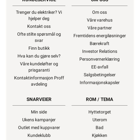
Trenger du elektriker? Vi
Om oss
hjelper deg
Våre varehus
Kontakt oss
Våre partner
Ofte stilte spørsmål og
Fremtidens energiløsninger
svar
Bærekraft
Finn butikk
Investor Relations
Hva kan du gjøre selv?
Personvernerklæring
Våre kundeløfter og
EE-avfall
prisgaranti
Salgsbetingelser
Kontaktinformasjon Proff
Informasjonskapsler
avdeling
SNARVEIER
ROM / TEMA
Min side
Hyttetorget
Ukens kampanjer
Uterom
Outlet med kuppvarer
Bad
Kundeklubb
Kjøkken