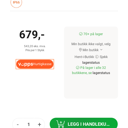
679,-
70+ på lager
Min butikk ikke valgt, velg
543,20 eks. mva.
Min butikk
Pris per 1 Stykk
Hent-i-Butikk
Sjekk
lagerstatus
Hurtigkasse
På lager i alle 32
butikkene, se
lagerstatus
-
+
LEGG I HANDLEKURV