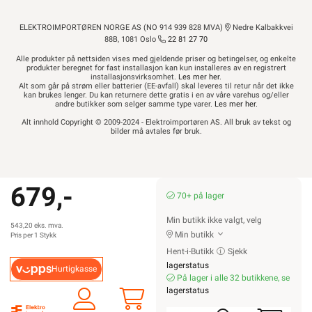
ELEKTROIMPORTØREN NORGE AS (NO 914 939 828 MVA)
Nedre Kalbakkvei
88B, 1081 Oslo
22 81 27 70
Alle produkter på nettsiden vises med gjeldende priser og betingelser, og enkelte
produkter beregnet for fast installasjon kan kun installeres av en registrert
installasjonsvirksomhet.
Les mer her
.
Alt som går på strøm eller batterier (EE-avfall) skal leveres til retur når det ikke
kan brukes lenger. Du kan returnere dette gratis i en av våre varehus og/eller
andre butikker som selger samme type varer.
Les mer her
.
Alt innhold Copyright © 2009-2024 - Elektroimportøren AS. All bruk av tekst og
bilder må avtales før bruk.
679,-
70+ på lager
Min butikk ikke valgt, velg
543,20 eks. mva.
Min butikk
Pris per 1 Stykk
Hent-i-Butikk
Sjekk
lagerstatus
Hurtigkasse
På lager i alle 32 butikkene, se
lagerstatus