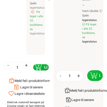
Sjekk
lagerstatus
Hent-i-Butikk
På
Sjekk
lager i alle
lagerstatus
32
På lager
butikkene,
i alle 32
se
butikkene,
lagerstatus
se
lagerstatus
-
+
LEGG I HANDLEKURV
-
+
LEG
Meld feil i produktinformasjonen?
Lagre til senere
Meld feil i produktinfor
Lagre i din
ønskeliste
Lagre til senere
Elektrisk materiell beregnet på
å kunne inngå i et fast elektrisk