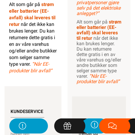
privatpersoner gjøre
Alt som går på
strøm
selv på det elektriske
eller batterier (EE-
anlegget?”
avfall) skal leveres til
Alt som går på
strøm
retur
når det ikke kan
eller batterier (EE-
brukes lenger. Du kan
avfall) skal leveres
returnere dette gratis i
til retur
når det ikke
kan brukes lenger.
en av våre varehus
Du kan returnere
og/eller andre butikker
dette gratis i en av
som selger samme
våre varehus og/eller
type varer.
“Når EE-
andre butikker som
produkter blir avfall”
selger samme type
varer.
“Når EE-
produkter blir avfall”
KUNDESERVICE
KUNDESERVICE
Trenger du
elektriker? Vi
Trenger du
hjelper deg