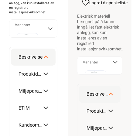
Lagre i din
ønskeliste
anlegg, kan kun installeres av
en registrert
installasjonsvirksomhet
.
Elektrisk materiell
beregnet på å kunne
Varianter
inngå i et fast elektrisk
anlegg, kan kun
installeres av en
registrert
T25
installasjonsvirksomhet
.
Beskrivelse
Varianter
T40
Produktdetaljer
T25
Miljøparametere
Beskrivelse
T60
ETIM
T40
Produktdetaljer
Kundeomtale
T160
Miljøparametere