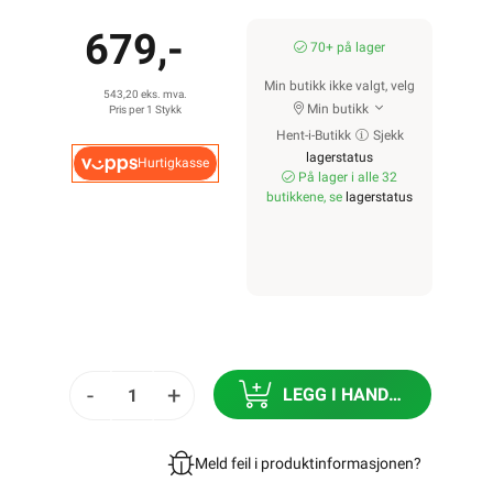
679,-
70+ på lager
Min butikk ikke valgt, velg
543,20 eks. mva.
Min butikk
Pris per 1 Stykk
Hent-i-Butikk
Sjekk
lagerstatus
Hurtigkasse
På lager i alle 32
butikkene, se
lagerstatus
-
+
LEGG I HANDLEKURV
Meld feil i produktinformasjonen?