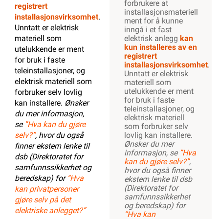
forbrukere at
registrert
installasjonsmateriell
installasjonsvirksomhet
.
ment for å kunne
Unntatt er elektrisk
inngå i et fast
materiell som
elektrisk anlegg
kan
kun installeres av en
utelukkende er ment
registrert
for bruk i faste
installasjonsvirksomhet
.
teleinstallasjoner, og
Unntatt er elektrisk
elektrisk materiell som
materiell som
utelukkende er ment
forbruker selv lovlig
for bruk i faste
kan installere.
Ønsker
teleinstallasjoner, og
du mer informasjon,
elektrisk materiell
se
”Hva kan du gjøre
som forbruker selv
selv?”
, hvor du også
lovlig kan installere.
Ønsker du mer
finner ekstern lenke til
informasjon, se
”Hva
dsb (Direktoratet for
kan du gjøre selv?”
,
samfunnssikkerhet og
hvor du også finner
beredskap) for
“Hva
ekstern lenke til dsb
(Direktoratet for
kan privatpersoner
samfunnssikkerhet
gjøre selv på det
og beredskap) for
elektriske anlegget?”
“Hva kan