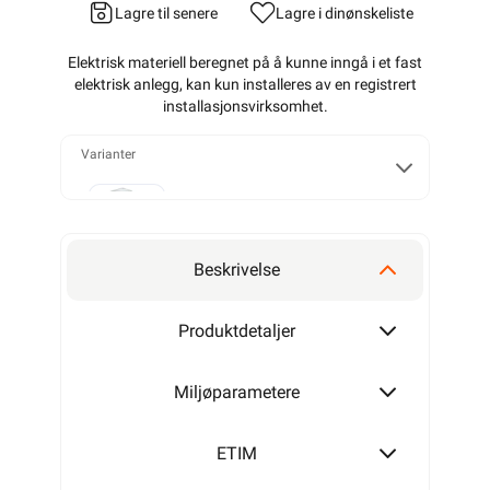
Lagre til senere
Lagre i din
ønskeliste
Elektrisk materiell beregnet på å kunne inngå i et fast
elektrisk anlegg, kan kun installeres av en registrert
installasjonsvirksomhet
.
Varianter
T25
Beskrivelse
T40
Produktdetaljer
Miljøparametere
T60
ETIM