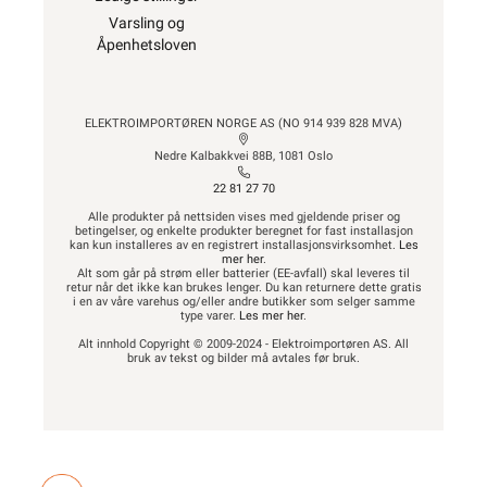
Varsling og
Åpenhetsloven
ELEKTROIMPORTØREN NORGE AS (NO 914 939 828 MVA)
Nedre Kalbakkvei 88B, 1081 Oslo
22 81 27 70
Alle produkter på nettsiden vises med gjeldende priser og
betingelser, og enkelte produkter beregnet for fast installasjon
kan kun installeres av en registrert installasjonsvirksomhet.
Les
mer her
.
Alt som går på strøm eller batterier (EE-avfall) skal leveres til
retur når det ikke kan brukes lenger. Du kan returnere dette gratis
i en av våre varehus og/eller andre butikker som selger samme
type varer.
Les mer her
.
Alt innhold Copyright © 2009-2024 - Elektroimportøren AS. All
bruk av tekst og bilder må avtales før bruk.