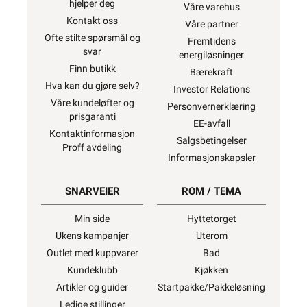
hjelper deg
Våre varehus
Kontakt oss
Våre partner
Ofte stilte spørsmål og
Fremtidens
svar
energiløsninger
Finn butikk
Bærekraft
Hva kan du gjøre selv?
Investor Relations
Våre kundeløfter og
Personvernerklæring
prisgaranti
EE-avfall
Kontaktinformasjon
Salgsbetingelser
Proff avdeling
Informasjonskapsler
SNARVEIER
ROM / TEMA
Min side
Hyttetorget
Ukens kampanjer
Uterom
Outlet med kuppvarer
Bad
Kundeklubb
Kjøkken
Artikler og guider
Startpakke/Pakkeløsning
Ledige stillinger