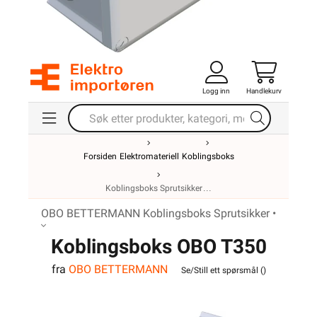
Logg inn
Handlekurv
Forsiden
Elektromateriell
Koblingsboks
Koblingsboks Sprutsikker
OBO BETTERMANN Koblingsboks Sprutsikker •
Koblingsboks OBO T350
fra
OBO BETTERMANN
IP66
Se/Still ett spørsmål (
)