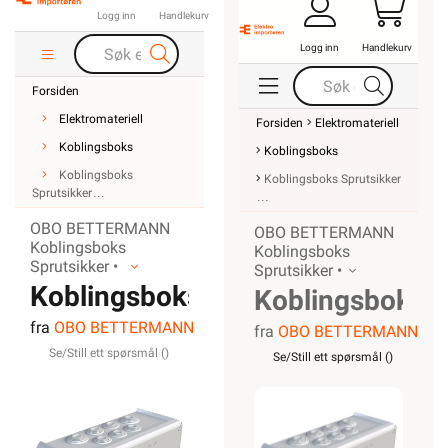
Logg inn
Handlekurv
Logg inn
Handlekurv
Forsiden
Elektromateriell
Forsiden
Elektromateriell
Koblingsboks
Koblingsboks
Koblingsboks
Koblingsboks Sprutsikker
Sprutsikker
OBO BETTERMANN
OBO BETTERMANN
Koblingsboks
Koblingsboks
Sprutsikker •
Sprutsikker •
Koblingsboks
Koblingsboks
fra
OBO BETTERMANN
OBO T350
fra
OBO BETTERMANN
OBO T350
Se/Still ett spørsmål (
)
Se/Still ett spørsmål (
)
IP66
IP66