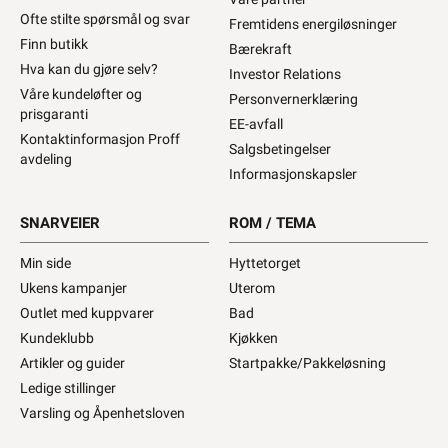
Ofte stilte spørsmål og svar
Fremtidens energiløsninger
Finn butikk
Bærekraft
Hva kan du gjøre selv?
Investor Relations
Våre kundeløfter og
Personvernerklæring
prisgaranti
EE-avfall
Kontaktinformasjon Proff
Salgsbetingelser
avdeling
Informasjonskapsler
SNARVEIER
ROM / TEMA
Min side
Hyttetorget
Ukens kampanjer
Uterom
Outlet med kuppvarer
Bad
Kundeklubb
Kjøkken
Artikler og guider
Startpakke/Pakkeløsning
Ledige stillinger
Varsling og Åpenhetsloven