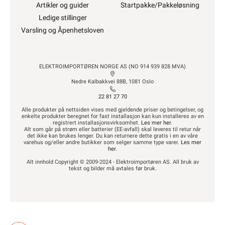
Artikler og guider
Startpakke/Pakkeløsning
Ledige stillinger
Varsling og Åpenhetsloven
ELEKTROIMPORTØREN NORGE AS (NO 914 939 828 MVA)
Nedre Kalbakkvei 88B, 1081 Oslo
22 81 27 70
Alle produkter på nettsiden vises med gjeldende priser og betingelser, og
enkelte produkter beregnet for fast installasjon kan kun installeres av en
registrert installasjonsvirksomhet.
Les mer her
.
Alt som går på strøm eller batterier (EE-avfall) skal leveres til retur når
det ikke kan brukes lenger. Du kan returnere dette gratis i en av våre
varehus og/eller andre butikker som selger samme type varer.
Les mer
her
.
Alt innhold Copyright © 2009-2024 - Elektroimportøren AS. All bruk av
tekst og bilder må avtales før bruk.