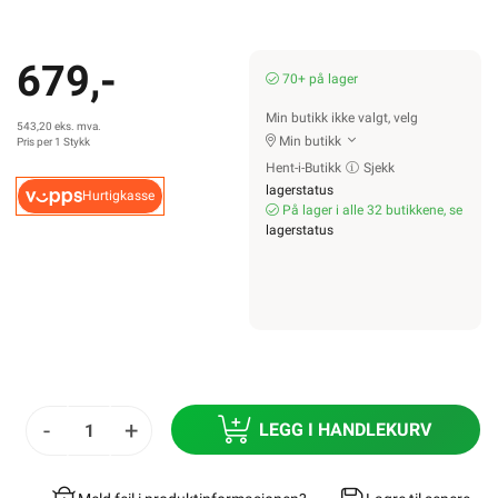
679,-
70+ på lager
Min butikk ikke valgt, velg
543,20 eks. mva.
Min butikk
Pris per 1 Stykk
Hent-i-Butikk
Sjekk
lagerstatus
Hurtigkasse
På lager i alle 32 butikkene, se
lagerstatus
-
+
LEGG I HANDLEKURV