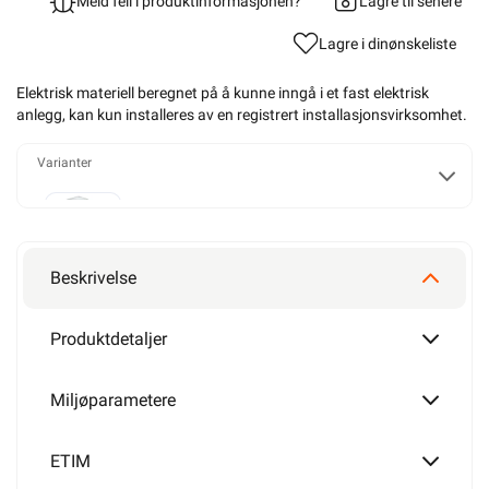
Meld feil i produktinformasjonen?
Lagre til senere
Lagre i din
ønskeliste
Elektrisk materiell beregnet på å kunne inngå i et fast elektrisk
anlegg, kan kun installeres av en registrert installasjonsvirksomhet
.
Varianter
T25
Beskrivelse
T40
Produktdetaljer
Miljøparametere
T60
ETIM