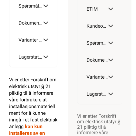
T60
Spørsmål og svar
ETIM
T250
Dokumentasjon
Kundeomtale
T160
Varianter av artikkel
Spørsmål og svar
T350
T250
Lagerstatus
Dokumentasjon
Varianter av artikkel
Vi er etter Forskrift om
T350
elektrisk utstyr § 21
pliktig til å informere
Lagerstatus
våre forbrukere at
installasjonsmateriell
ment for å kunne
Vi er etter Forskrift
inngå i et fast elektrisk
om elektrisk utstyr §
anlegg
kan kun
21 pliktig til å
informere våre
installeres av en