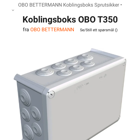
OBO BETTERMANN Koblingsboks Sprutsikker •
Koblingsboks OBO T350
fra
OBO BETTERMANN
IP66
Se/Still ett spørsmål (
)