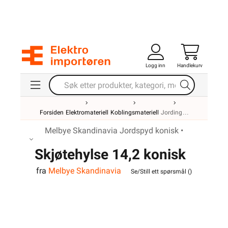
Logg inn
Handlekurv
Forsiden
Elektromateriell
Koblingsmateriell
Jording
Melbye Skandinavia Jordspyd konisk •
Skjøtehylse 14,2 konisk
fra
Melbye Skandinavia
Se/Still ett spørsmål (
)