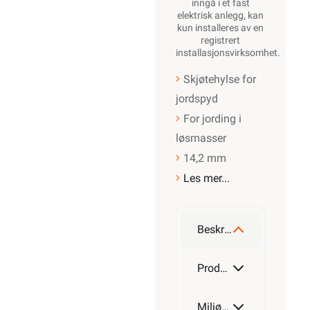
inngå i et fast
elektrisk anlegg, kan
kun installeres av en
registrert
installasjonsvirksomhet
.
Skjøtehylse for
jordspyd
For jording i
løsmasser
14,2 mm
Les mer...
Beskrivelse
Produktdetaljer
Miljøparametere