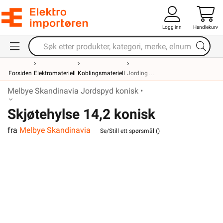
Logg inn
Handlekurv
Forsiden
Elektromateriell
Koblingsmateriell
Jording
Melbye Skandinavia Jordspyd konisk •
Skjøtehylse 14,2 konisk
fra
Melbye Skandinavia
Se/Still ett spørsmål (
)