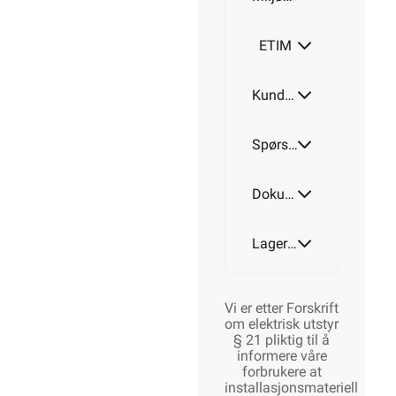
ETIM
Kundeomtale
Spørsmål og svar
Dokumentasjon
Lagerstatus
Vi er etter Forskrift
om elektrisk utstyr
§ 21 pliktig til å
informere våre
forbrukere at
installasjonsmateriell