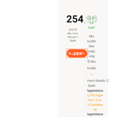
254,90
9±
på
lager
203,92
eks. mva.
Min
Pris per 1
Stykk
butikk
ikke
valgt,
Hurtigkasse
velg
Min
butikk
Hent-i-Butikk
Sjekk
lagerstatus
På lager
kun i 6 av
32 butikker,
se
lagerstatus