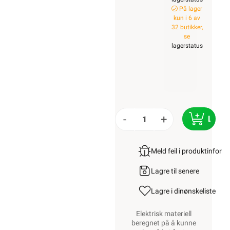
På lager
kun i 6 av
32 butikker,
se
lagerstatus
-
+
LEGG
Meld feil i produktinfor
Lagre til senere
Lagre i din
ønskeliste
Elektrisk materiell
beregnet på å kunne