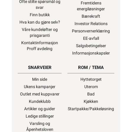
Ofte stilte spørsmål og
Fremtidens
svar
energiløsninger
Finn butikk
Bærekraft
Hva kan du gjøre selv?
Investor Relations
Våre kundeløfter og
Personvernerklæring
prisgaranti
EE-avfall
Kontaktinformasjon
Salgsbetingelser
Proff avdeling
Informasjonskapsler
SNARVEIER
ROM / TEMA
Min side
Hyttetorget
Ukens kampanjer
Uterom
Outlet med kuppvarer
Bad
Kundeklubb
Kjøkken
Artikler og guider
Startpakke/Pakkeløsning
Ledige stillinger
Varsling og
Åpenhetsloven