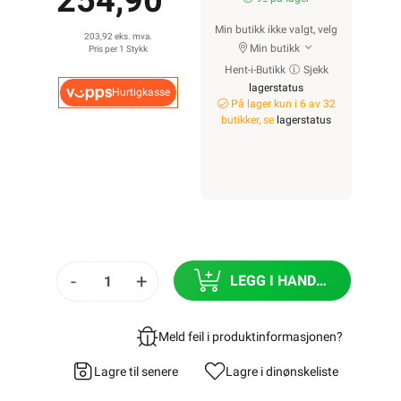
254,90
Min butikk ikke valgt, velg
203,92 eks. mva.
Min butikk
Pris per 1 Stykk
Hent-i-Butikk
Sjekk
lagerstatus
Hurtigkasse
På lager kun i 6 av 32
butikker, se
lagerstatus
-
+
LEGG I HANDLEKURV
Meld feil i produktinformasjonen?
Lagre til senere
Lagre i din
ønskeliste