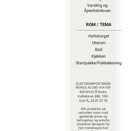
Varsling og
Åpenhetsloven
ROM / TEMA
Hyttetorget
Uterom
Bad
Kjøkken
Startpakke/Pakkeløsning
ELEKTROIMPORTØREN
NORGE AS (NO 914 939
828 MVA)
Nedre
Kalbakkvei 88B, 1081
Oslo
22 81 27 70
Alle produkter på
nettsiden vises med
gjeldende priser og
betingelser, og enkelte
produkter beregnet for
fast installasjon kan