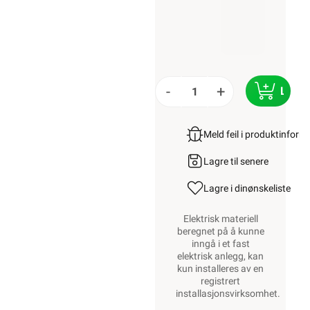
-
+
LEGG
Meld feil i produktinfor
Lagre til senere
Lagre i din
ønskeliste
Elektrisk materiell
beregnet på å kunne
inngå i et fast
elektrisk anlegg, kan
kun installeres av en
registrert
installasjonsvirksomhet
.