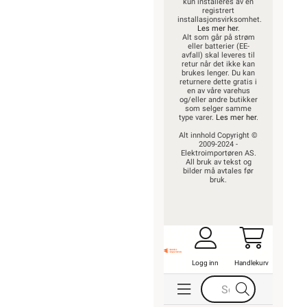
kun installeres av en
registrert
installasjonsvirksomhet.
Les mer her
.
Alt som går på strøm
eller batterier (EE-
avfall) skal leveres til
retur når det ikke kan
brukes lenger. Du kan
returnere dette gratis i
en av våre varehus
og/eller andre butikker
som selger samme
type varer.
Les mer her
.
Alt innhold Copyright ©
2009-2024 -
Elektroimportøren AS.
All bruk av tekst og
bilder må avtales før
bruk.
Logg inn
Handlekurv