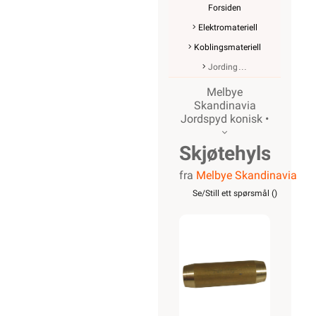
Forsiden
Elektromateriell
Koblingsmateriell
Jording
Melbye
Skandinavia
Jordspyd konisk •
Skjøtehylse
fra
Melbye Skandinavia
14,2
Se/Still ett spørsmål (
)
konisk