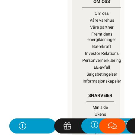
OM OSS
Om oss
Våre varehus
Våre partner
Fremtidens
energiløsninger
Bærekraft
Investor Relations
Personvernerklæring
EE-avfall
Salgsbetingelser
Informasjonskapsler
SNARVEIER
Min side
Ukens
kampanjer
Outlet med
kuppvarer