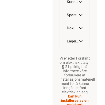
Kundeomtale
Spørsmål og svar
Dokumentasjon
Lagerstatus
Vi er etter Forskrift
om elektrisk utstyr
§ 21 pliktig til å
informere våre
forbrukere at
installasjonsmateriell
ment for å kunne
inngå i et fast
elektrisk anlegg
kan kun
installeres av en
registrert