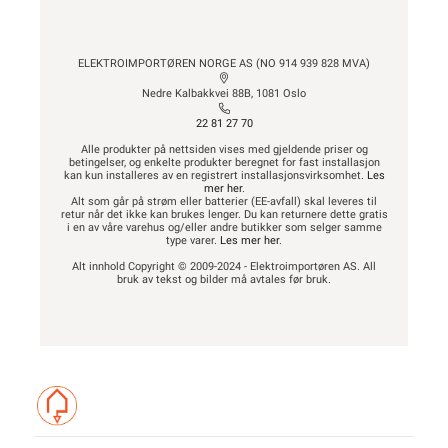
ELEKTROIMPORTØREN NORGE AS (NO 914 939 828 MVA)
Nedre Kalbakkvei 88B, 1081 Oslo
22 81 27 70
Alle produkter på nettsiden vises med gjeldende priser og
betingelser, og enkelte produkter beregnet for fast installasjon
kan kun installeres av en registrert installasjonsvirksomhet.
Les
mer her
.
Alt som går på strøm eller batterier (EE-avfall) skal leveres til
retur når det ikke kan brukes lenger. Du kan returnere dette gratis
i en av våre varehus og/eller andre butikker som selger samme
type varer.
Les mer her
.
Alt innhold Copyright © 2009-2024 - Elektroimportøren AS. All
bruk av tekst og bilder må avtales før bruk.