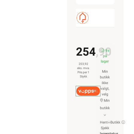
254,90
9±
på
lager
203,92
eks. mva.
Min
Pris per 1
Stykk
butikk
ikke
valgt,
Hurtigkasse
velg
Min
butikk
Hent-i-Butikk
Sjekk
lagerstatus