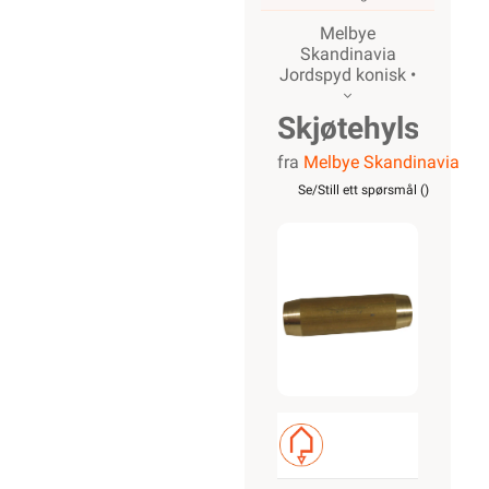
Melbye
Skandinavia
Jordspyd konisk •
Skjøtehylse
fra
Melbye Skandinavia
14,2
Se/Still ett spørsmål (
)
konisk