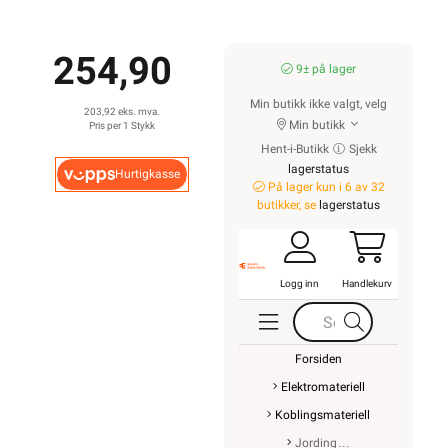
254,90
9± på lager
Min butikk ikke valgt, velg
203,92 eks. mva.
Min butikk
Pris per 1 Stykk
Hent-i-Butikk
Sjekk
lagerstatus
Hurtigkasse
På lager kun i 6 av 32
butikker, se
lagerstatus
Logg inn
Handlekurv
Forsiden
Elektromateriell
Koblingsmateriell
Jording