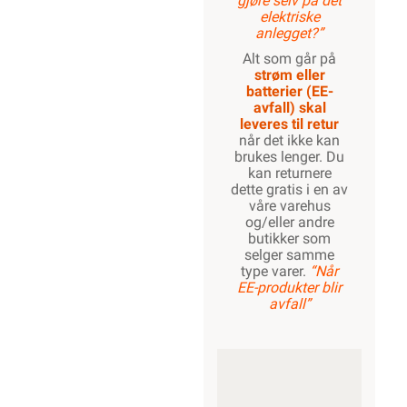
gjøre selv på det
elektriske
anlegget?”
Alt som går på
strøm eller
batterier (EE-
avfall) skal
leveres til retur
når det ikke kan
brukes lenger. Du
kan returnere
dette gratis i en av
våre varehus
og/eller andre
butikker som
selger samme
type varer.
“Når
EE-produkter blir
avfall”