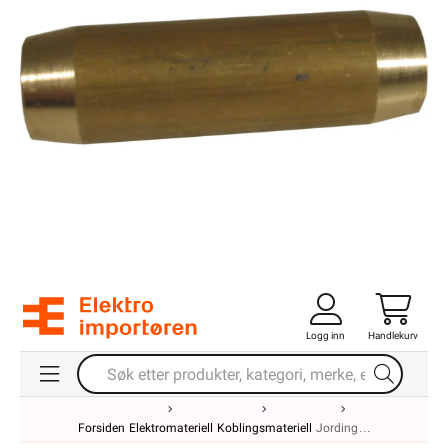
Logg inn
Handlekurv
Forsiden
Elektromateriell
Koblingsmateriell
Jording