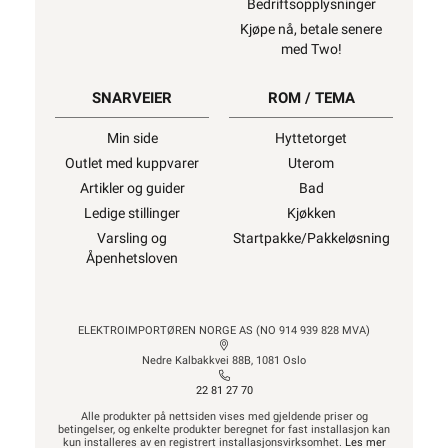
Bedriftsopplysninger
Kjøpe nå, betale senere
med Two!
SNARVEIER
ROM / TEMA
Min side
Hyttetorget
Outlet med kuppvarer
Uterom
Artikler og guider
Bad
Ledige stillinger
Kjøkken
Varsling og
Startpakke/Pakkeløsning
Åpenhetsloven
ELEKTROIMPORTØREN NORGE AS (NO 914 939 828 MVA)
Nedre Kalbakkvei 88B, 1081 Oslo
22 81 27 70
Alle produkter på nettsiden vises med gjeldende priser og
betingelser, og enkelte produkter beregnet for fast installasjon kan
kun installeres av en registrert installasjonsvirksomhet.
Les mer