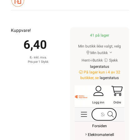
Kuppvare!
41 på lager
6,40
Min butikk ikke valgt, velg
Min butikk
8,- inkl. mva.
Hent-i-Butikk
Sjekk
Pris per 1 Stykk
lagerstatus
På lager kun i 4 av 32
butikker, se
lagerstatus
Logg inn
Ordre
Forsiden
Elektromateriell