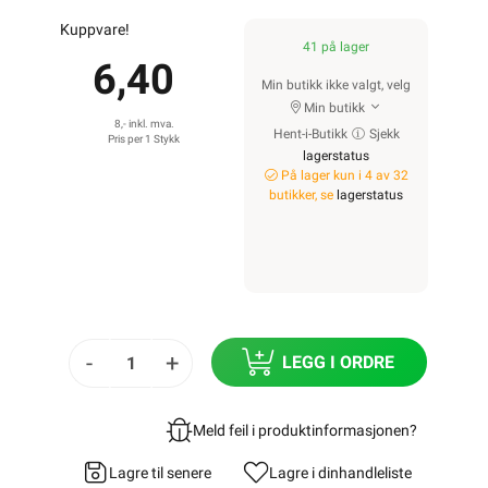
Kuppvare!
41 på lager
6,40
Min butikk ikke valgt, velg
Min butikk
8,- inkl. mva.
Hent-i-Butikk
Sjekk
Pris per 1 Stykk
lagerstatus
På lager kun i 4 av 32
butikker, se
lagerstatus
-
+
LEGG I ORDRE
Meld feil i produktinformasjonen?
Lagre til senere
Lagre i din
handleliste