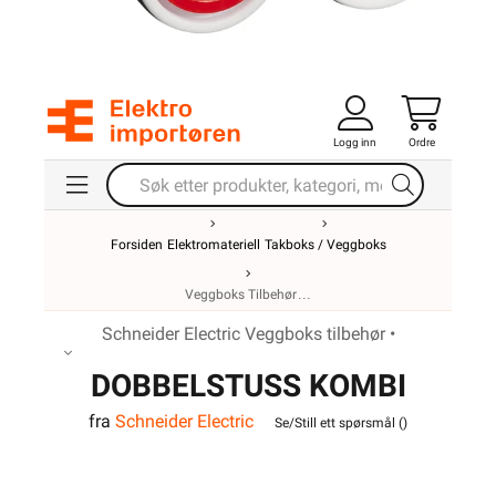
Logg inn
Ordre
Forsiden
Elektromateriell
Takboks / Veggboks
Veggboks Tilbehør
Schneider Electric Veggboks tilbehør •
DOBBELSTUSS KOMBI
fra
Schneider Electric
2X16/20
Se/Still ett spørsmål (
)