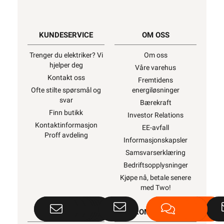
KUNDESERVICE
OM OSS
Trenger du elektriker? Vi
Om oss
hjelper deg
Våre varehus
Kontakt oss
Fremtidens
Ofte stilte spørsmål og
energiløsninger
svar
Bærekraft
Finn butikk
Investor Relations
Kontaktinformasjon
EE-avfall
Proff avdeling
Informasjonskapsler
Samsvarserklæring
Bedriftsopplysninger
Kjøpe nå, betale senere
med Two!
SNARVEIER
ROM / TEMA