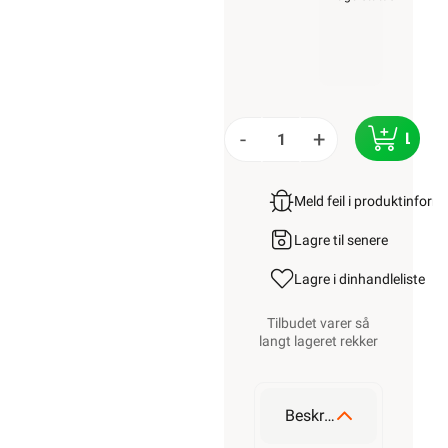
-
+
LEGG 
Meld feil i produktinfor
Lagre til senere
Lagre i din
handleliste
Tilbudet varer så
langt lageret rekker
Beskrivelse