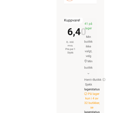
Kuppvare!
41 på
6,40
lager
Min
butikk
8,- inkl.
mva.
ikke
Pris per 1
valgt,
Stykk
velg
Min
butikk
Hent-i-Butikk
Sjekk
lagerstatus
På lager
kun i 4 av
32 butikker,
se
lagerstatus