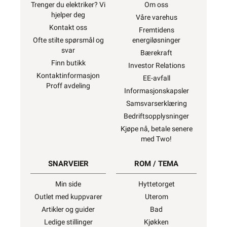
Trenger du elektriker? Vi
Om oss
hjelper deg
Våre varehus
Kontakt oss
Fremtidens
Ofte stilte spørsmål og
energiløsninger
svar
Bærekraft
Finn butikk
Investor Relations
Kontaktinformasjon
EE-avfall
Proff avdeling
Informasjonskapsler
Samsvarserklæring
Bedriftsopplysninger
Kjøpe nå, betale senere
med Two!
SNARVEIER
ROM / TEMA
Min side
Hyttetorget
Outlet med kuppvarer
Uterom
Artikler og guider
Bad
Ledige stillinger
Kjøkken