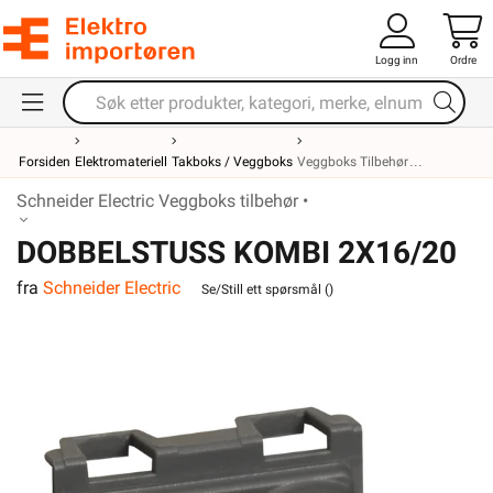
Logg inn
Ordre
Forsiden
Elektromateriell
Takboks / Veggboks
Veggboks Tilbehør
Schneider Electric Veggboks tilbehør •
DOBBELSTUSS KOMBI 2X16/20
fra
Schneider Electric
Se/Still ett spørsmål (
)