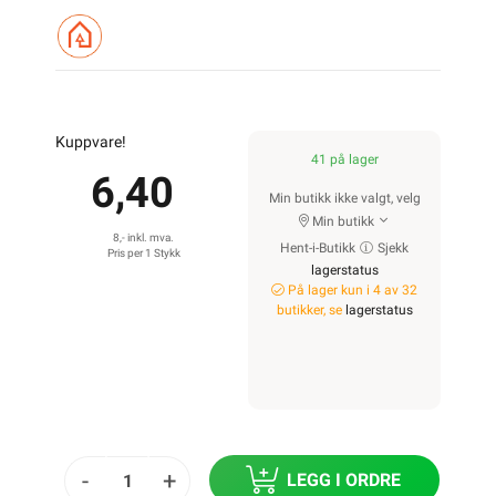
Kuppvare!
41 på lager
6,40
Min butikk ikke valgt, velg
Min butikk
8,- inkl. mva.
Hent-i-Butikk
Sjekk
Pris per 1 Stykk
lagerstatus
På lager kun i 4 av 32
butikker, se
lagerstatus
-
+
LEGG I ORDRE