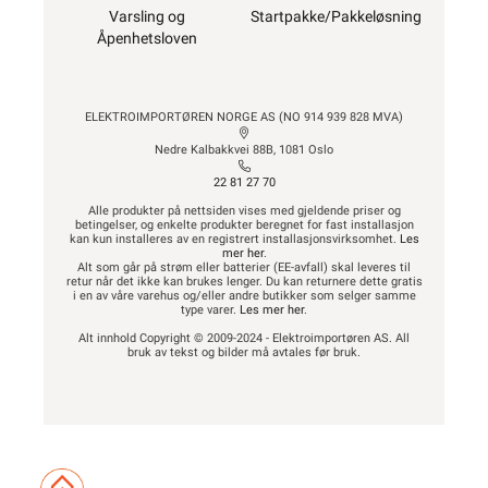
Varsling og
Startpakke/Pakkeløsning
Åpenhetsloven
ELEKTROIMPORTØREN NORGE AS (NO 914 939 828 MVA)
Nedre Kalbakkvei 88B, 1081 Oslo
22 81 27 70
Alle produkter på nettsiden vises med gjeldende priser og
betingelser, og enkelte produkter beregnet for fast installasjon
kan kun installeres av en registrert installasjonsvirksomhet.
Les
mer her
.
Alt som går på strøm eller batterier (EE-avfall) skal leveres til
retur når det ikke kan brukes lenger. Du kan returnere dette gratis
i en av våre varehus og/eller andre butikker som selger samme
type varer.
Les mer her
.
Alt innhold Copyright © 2009-2024 - Elektroimportøren AS. All
bruk av tekst og bilder må avtales før bruk.