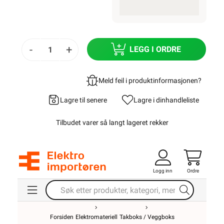
-
+
LEGG I ORDRE
Meld feil i produktinformasjonen?
Lagre til senere
Lagre i din
handleliste
Tilbudet varer så langt lageret rekker
Logg inn
Ordre
Forsiden
Elektromateriell
Takboks / Veggboks