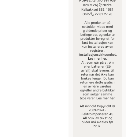
NORGE AS (NO 914 939
828 MVA)
Nedre
Kalbakkvei 88B, 1081
Oslo
22 81 27 70
Alle produkter på
nettsiden vises med
gjeldende priser og
betingelser, og enkelte
produkter beregnet for
fast installasjon kan
kun installeres av en
registrert
installasjonsvirksomhet.
Les mer her
.
Alt som går på strøm
eller batterier (EE-
avfall) skal leveres til
retur når det ikke kan
brukes lenger. Du kan
returnere dette gratis i
en av våre varehus
og/eller andre butikker
som selger samme
type varer.
Les mer her
.
Alt innhold Copyright ©
2009-2024 -
Elektroimportøren AS.
All bruk av tekst og
bilder må avtales før
bruk.