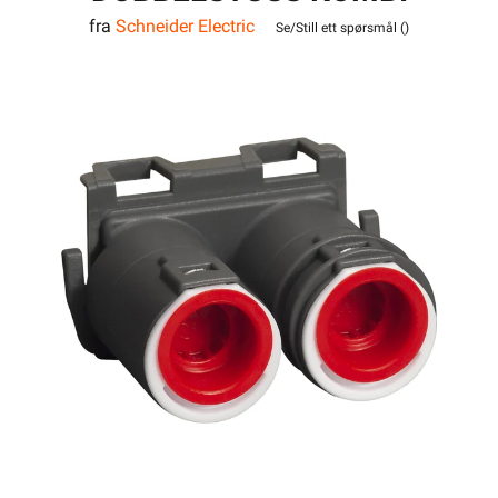
fra
Schneider Electric
2X16/20
Se/Still ett spørsmål (
)