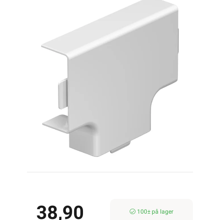
38,90
100± på lager