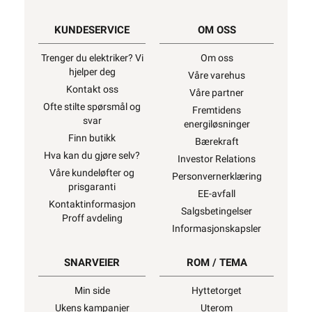
KUNDESERVICE
OM OSS
Trenger du elektriker? Vi
Om oss
hjelper deg
Våre varehus
Kontakt oss
Våre partner
Ofte stilte spørsmål og
Fremtidens
svar
energiløsninger
Finn butikk
Bærekraft
Hva kan du gjøre selv?
Investor Relations
Våre kundeløfter og
Personvernerklæring
prisgaranti
EE-avfall
Kontaktinformasjon
Salgsbetingelser
Proff avdeling
Informasjonskapsler
SNARVEIER
ROM / TEMA
Min side
Hyttetorget
Ukens kampanjer
Uterom