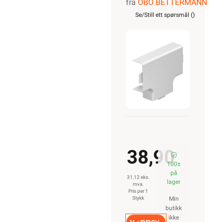
fra
OBO BETTERMANN
for Kanal
Se/Still ett spørsmål (
)
WDK40040RW
38,90
100±
på
31,12 eks.
lager
mva.
Pris per 1
Stykk
Min
butikk
ikke