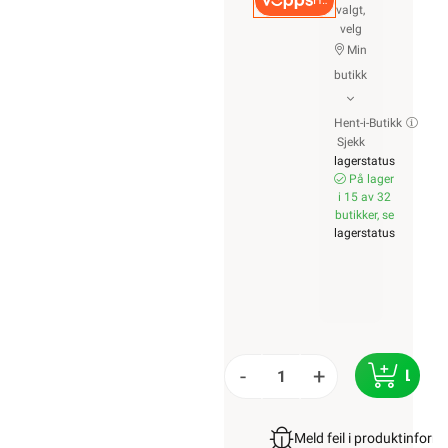
Hurtigkasse
valgt,
velg
Min
butikk
Hent-i-Butikk
Sjekk
lagerstatus
På lager
i 15 av 32
butikker, se
lagerstatus
-
+
LEGG
Meld feil i produktinfor