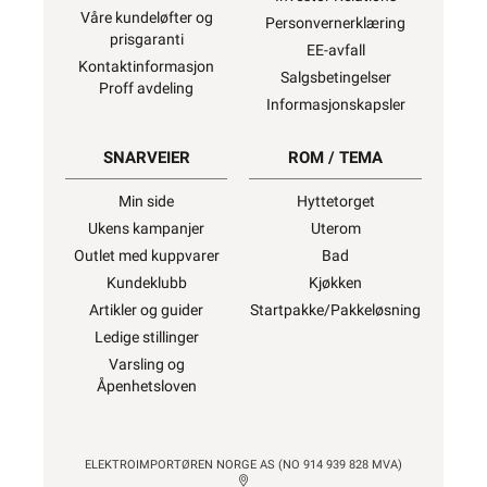
Våre kundeløfter og
Personvernerklæring
prisgaranti
EE-avfall
Kontaktinformasjon
Salgsbetingelser
Proff avdeling
Informasjonskapsler
SNARVEIER
ROM / TEMA
Min side
Hyttetorget
Ukens kampanjer
Uterom
Outlet med kuppvarer
Bad
Kundeklubb
Kjøkken
Artikler og guider
Startpakke/Pakkeløsning
Ledige stillinger
Varsling og
Åpenhetsloven
ELEKTROIMPORTØREN NORGE AS (NO 914 939 828 MVA)