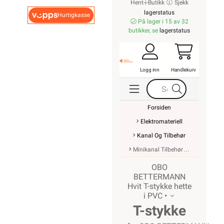
Hent-i-Butikk
Sjekk
lagerstatus
Hurtigkasse
På lager i 15 av 32
butikker, se
lagerstatus
Logg inn
Handlekurv
Forsiden
Elektromateriell
Kanal Og Tilbehør
Minikanal Tilbehør
OBO
BETTERMANN
Hvit T-stykke hette
i PVC •
T-stykke