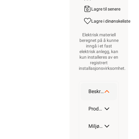
Lagre til senere
Lagre i din
ønskeliste
Elektrisk materiell
beregnet på å kunne
inngå i et fast
elektrisk anlegg, kan
kun installeres av en
registrert
installasjonsvirksomhet
.
Beskrivelse
Produktdetaljer
Miljøparametere