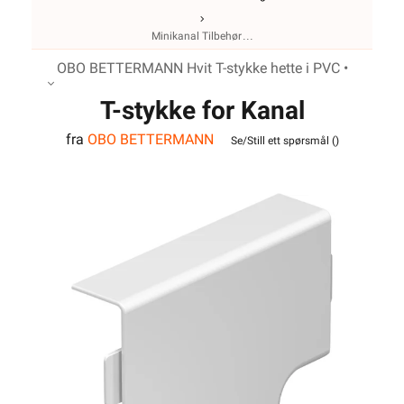
Minikanal Tilbehør
OBO BETTERMANN Hvit T-stykke hette i PVC •
T-stykke for Kanal
fra
OBO BETTERMANN
WDK40040RW
Se/Still ett spørsmål (
)