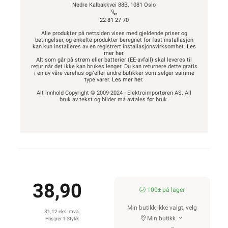
Nedre Kalbakkvei 88B, 1081 Oslo
22 81 27 70
Alle produkter på nettsiden vises med gjeldende priser og
betingelser, og enkelte produkter beregnet for fast installasjon
kan kun installeres av en registrert installasjonsvirksomhet.
Les
mer her
.
Alt som går på strøm eller batterier (EE-avfall) skal leveres til
retur når det ikke kan brukes lenger. Du kan returnere dette gratis
i en av våre varehus og/eller andre butikker som selger samme
type varer.
Les mer her
.
Alt innhold Copyright © 2009-2024 - Elektroimportøren AS. All
bruk av tekst og bilder må avtales før bruk.
38,90
100± på lager
Min butikk ikke valgt, velg
31,12 eks. mva.
Min butikk
Pris per 1 Stykk