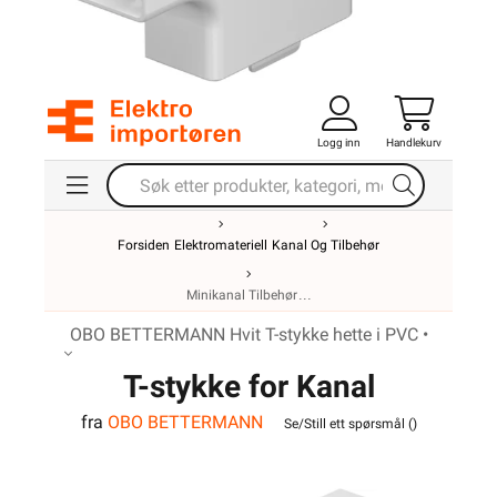
Logg inn
Handlekurv
Forsiden
Elektromateriell
Kanal Og Tilbehør
Minikanal Tilbehør
OBO BETTERMANN Hvit T-stykke hette i PVC •
T-stykke for Kanal
fra
OBO BETTERMANN
WDK40040RW
Se/Still ett spørsmål (
)