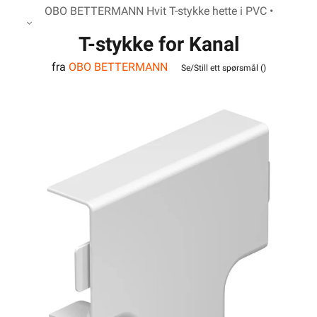
OBO BETTERMANN Hvit T-stykke hette i PVC •
T-stykke for Kanal
fra
OBO BETTERMANN
WDK40040RW
Se/Still ett spørsmål (
)