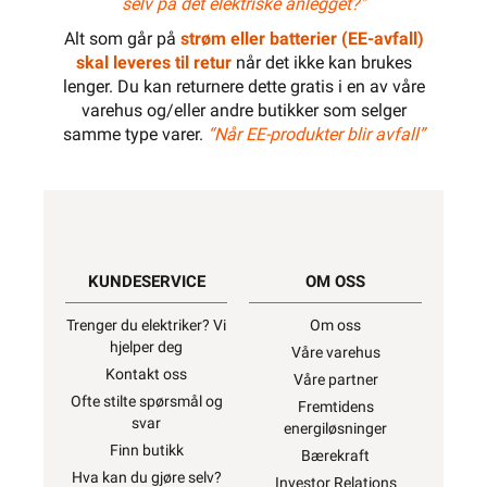
selv på det elektriske anlegget?”
Alt som går på
strøm eller batterier (EE-avfall)
skal leveres til retur
når det ikke kan brukes
lenger. Du kan returnere dette gratis i en av våre
varehus og/eller andre butikker som selger
samme type varer.
“Når EE-produkter blir avfall”
KUNDESERVICE
OM OSS
Trenger du elektriker? Vi
Om oss
hjelper deg
Våre varehus
Kontakt oss
Våre partner
Ofte stilte spørsmål og
Fremtidens
svar
energiløsninger
Finn butikk
Bærekraft
Hva kan du gjøre selv?
Investor Relations