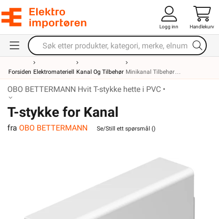
Logg inn
Handlekurv
Forsiden
Elektromateriell
Kanal Og Tilbehør
Minikanal Tilbehør
OBO BETTERMANN Hvit T-stykke hette i PVC •
T-stykke for Kanal
fra
OBO BETTERMANN
WDK40040RW
Se/Still ett spørsmål (
)