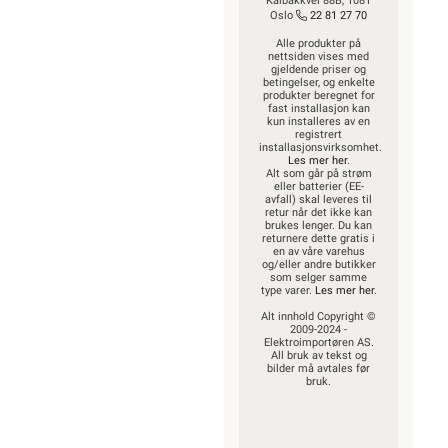
Kalbakkvei 88B, 1081
Oslo
22 81 27 70
Alle produkter på
nettsiden vises med
gjeldende priser og
betingelser, og enkelte
produkter beregnet for
fast installasjon kan
kun installeres av en
registrert
installasjonsvirksomhet.
Les mer her
.
Alt som går på strøm
eller batterier (EE-
avfall) skal leveres til
retur når det ikke kan
brukes lenger. Du kan
returnere dette gratis i
en av våre varehus
og/eller andre butikker
som selger samme
type varer.
Les mer her
.
Alt innhold Copyright ©
2009-2024 -
Elektroimportøren AS.
All bruk av tekst og
bilder må avtales før
bruk.