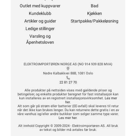
Outlet med kuppvarer
Bad
Kundeklubb
Kjøkken
Artikler og guider
Startpakke/Pakkeløsning
Ledige stillinger
Varsling og
Åpenhetsloven
ELEKTROIMPORTØREN NORGE AS (NO 914 939 828 MVA)
Nedre Kalbakkvei 88B, 1081 Oslo
22 81 27 70
Alle produkter på nettsiden vises med gjeldende priser og
betingelser, og enkelte produkter beregnet for fast installasjon kan
kun installeres av en registrert installasjonsvirksomhet.
Les mer
her
.
Alt som går på strøm eller batterier (EE-avfall) skal leveres til retur
når det ikke kan brukes lenger. Du kan returnere dette gratis i en av
våre varehus og/eller andre butikker som selger samme type varer.
Les mer her
.
Alt innhold Copyright © 2009-2024 - Elektroimportøren AS. All bruk
av tekst og bilder må avtales før bruk.