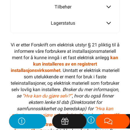
Tilbehør
Lagerstatus
Vi er etter Forskrift om elektrisk utstyr § 21 pliktig til å
informere våre forbrukere at installasjonsmateriell
ment for å kunne inngå i et fast elektrisk anlegg
kan
kun installeres av en registrert
installasjonsvirksomhet
. Unntatt er elektrisk materiell
som utelukkende er ment for bruk i faste
teleinstallasjoner, og elektrisk materiell som forbruker
selv lovlig kan installere.
Ønsker du mer informasjon,
se
”Hva kan du gjøre selv?”
, hvor du også finner
ekstern lenke til dsb (Direktoratet for
samfunnssikkerhet og beredskap) for
“Hva kan
privatpersoner gjøre selv på det elektriske anlegget?”
Alt som går på
strøm eller batterier (EE-avfall) skal