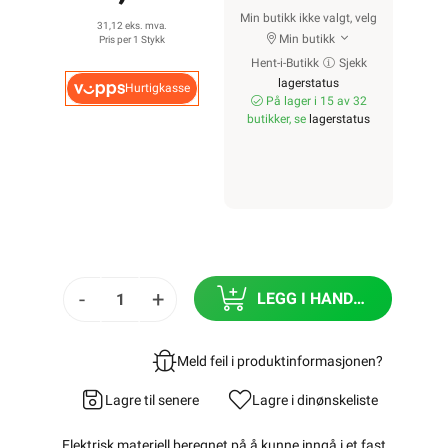
Min butikk ikke valgt, velg
31,12 eks. mva.
Min butikk
Pris per 1 Stykk
Hent-i-Butikk
Sjekk
lagerstatus
Hurtigkasse
På lager i 15 av 32
butikker, se
lagerstatus
-
+
LEGG I HANDLEKURV
Meld feil i produktinformasjonen?
Lagre til senere
Lagre i din
ønskeliste
Elektrisk materiell beregnet på å kunne inngå i et fast