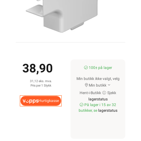
38,90
100± på lager
Min butikk ikke valgt, velg
31,12 eks. mva.
Min butikk
Pris per 1 Stykk
Hent-i-Butikk
Sjekk
lagerstatus
Hurtigkasse
På lager i 15 av 32
butikker, se
lagerstatus