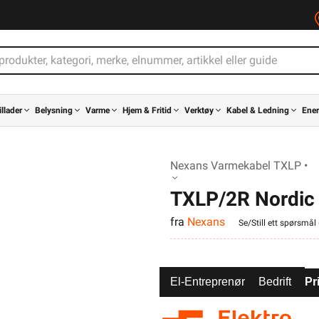
illader
Belysning
Varme
Hjem & Fritid
Verktøy
Kabel & Ledning
Ener
Nexans Varmekabel TXLP •
TXLP/2R Nordic
fra
Nexans
Se/Still ett spørsmål 
El-Entreprenør
Bedrift
Pr