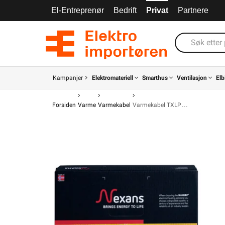
El-Entreprenør
Bedrift
Privat
Partnere
Kampanjer
Elektromateriell
Smarthus
Ventilasjon
Elb
Forsiden
Varme
Varmekabel
Varmekabel TXLP