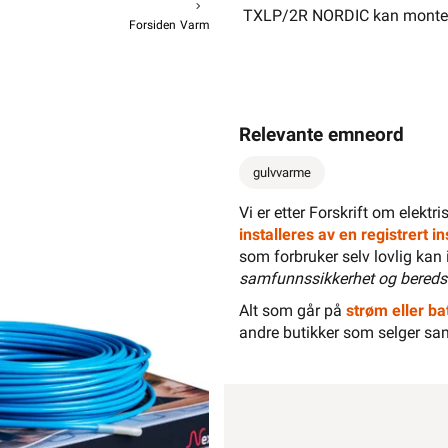
TXLP/2R NORDIC kan montere
Forsiden
Varme
Varmekabel
Varmekabel TXLP
TXLP/2R 
Relevante emneord
gulvvarme
Vi er etter Forskrift om elektr
3 019,-
2
installeres av en registrert 
som forbruker selv lovlig kan 
samfunnssikkerhet og bereds
Hurtigk
Alt som går på
strøm eller bat
andre butikker som selger sa