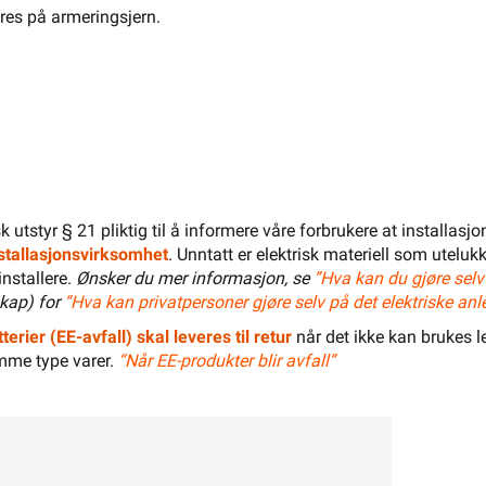
s på armeringsjern.
Nexans Varmekabel TXLP •
Nordic 650/10 varmekabel
fra
Nexans
Se/Still ett spørsmål (
)
isk utstyr § 21 pliktig til å informere våre forbrukere at installas
 415,20 eks. mva.
installasjonsvirksomhet
. Unntatt er elektrisk materiell som utelukk
10+ på lager
Pris per 1 Stykk
installere.
Ønsker du mer informasjon, se
”Hva kan du gjøre selv
Min butikk ikke valgt, velg
Min butikk
kap) for
“Hva kan privatpersoner gjøre selv på det elektriske anl
Hent-i-Butikk
Sjekk
lagerstatus
asse
terier (EE-avfall) skal leveres til retur
når det ikke kan brukes le
På lager i 10 av 32 butikker, se
lagerstatus
mme type varer.
“Når EE-produkter blir avfall”