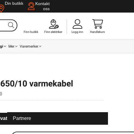
Din butikk
Kontakt
oss
Finn butikk
Finn elektriker
Logg inn
Handlekurv
gi
Mer
Varemerker
 650/10 varmekabel
(
)
ivat
Partnere