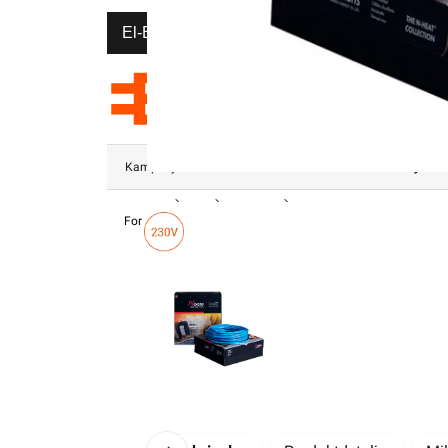
El-Entreprenør
Bedrift
Privat
Partnere
Kampanjer
Elektromateriell
Smarthus
Ventilasjon
Forsiden
Varme
Varmekabel
Varmekabel TXLP