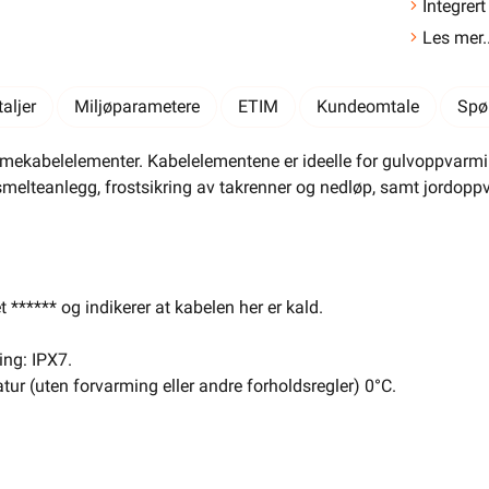
El-Entreprenør
Bedrift
Privat
Partnere
Integrert
Les mer..
Kampanjer
Elektromateriell
Smarthus
Ventilasjon
Elbillader
aljer
Miljøparametere
ETIM
Kundeomtale
Spø
Belysning
Varme
Hjem & Fritid
kabelelementer. Kabelelementene er ideelle for gulvoppvarming 
melteanlegg, frostsikring av takrenner og nedløp, samt jordoppva
Verktøy
Kabel & Ledning
Energi
Mer
Varemerker
Din butikk
Kontakt
t ****** og indikerer at kabelen her er kald.
oss
ing: IPX7.
tur (uten forvarming eller andre forholdsregler) 0°C.
Finn butikk
Finn elektriker
Logg inn
Handlekurv