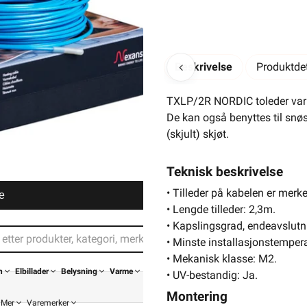
Beskrivelse
Produktdet
TXLP/2R NORDIC toleder varme
De kan også benyttes til snøs
(skjult) skjøt.
Teknisk beskrivelse
• Tilleder på kabelen er merke
e
• Lengde tilleder: 2,3m.
• Kapslingsgrad, endeavslutn
• Minste installasjonstempera
• Mekanisk klasse: M2.
n
Elbillader
Belysning
Varme
• UV-bestandig: Ja.
Montering
Mer
Varemerker