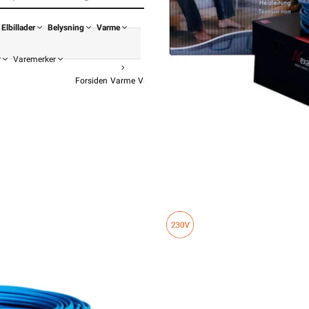
Elbillader
Belysning
Varme
r
Varemerker
Forsiden
Varme
Varmekabel
Varmekabel TXLP
TXLP/2R No
fr
3 019,-
2 415,
Pris
Hurtigkass