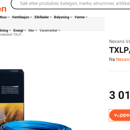
thus
Ventilasjon
Elbillader
Belysning
Varme
dning
Energi
Mer
Varemerker
mekabel TXLP
Nexans V
TXLP/
fra
Nexan
3 01
Din butikk
Kontakt
oss