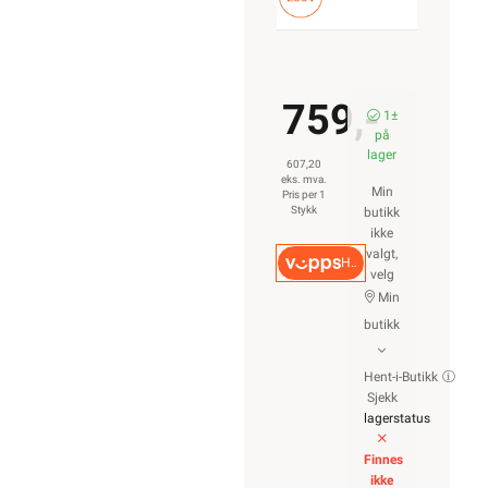
759,-
1±
på
lager
607,20
eks. mva.
Min
Pris per 1
Stykk
butikk
ikke
valgt,
Hurtigkasse
velg
Min
butikk
Hent-i-Butikk
Sjekk
lagerstatus
Finnes
ikke