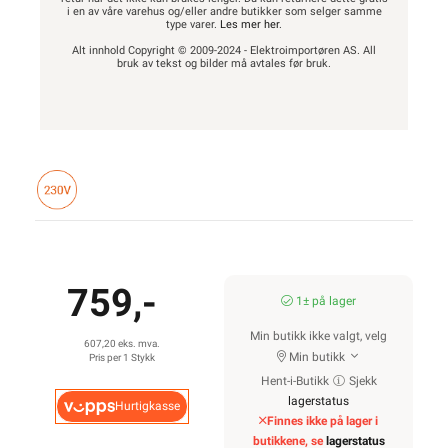
i en av våre varehus og/eller andre butikker som selger samme
type varer.
Les mer her
.
Alt innhold Copyright © 2009-2024 - Elektroimportøren AS. All
bruk av tekst og bilder må avtales før bruk.
759,-
1± på lager
Min butikk ikke valgt, velg
607,20 eks. mva.
Min butikk
Pris per 1 Stykk
Hent-i-Butikk
Sjekk
lagerstatus
Hurtigkasse
Finnes ikke på lager i
butikkene, se
lagerstatus