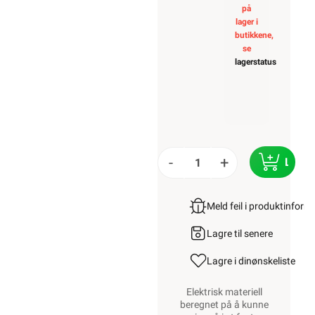
på
lager i
butikkene,
se
lagerstatus
-
+
LEGG
Meld feil i produktinfor
Lagre til senere
Lagre i din
ønskeliste
Elektrisk materiell
beregnet på å kunne