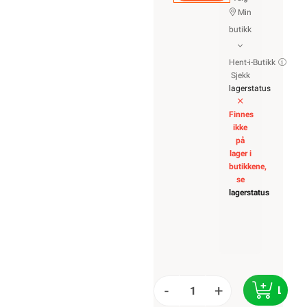
Min
butikk
Hent-i-Butikk
Sjekk
lagerstatus
Finnes
ikke
på
lager i
butikkene,
se
lagerstatus
-
+
LEGG