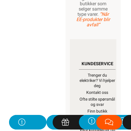
butikker som
selger samme
type varer.
“Når
EE-produkter blir
avfall”
KUNDESERVICE
Trenger du
elektriker? Vi hjelper
deg
Kontakt oss
Ofte stilte spørsmål
og svar
Finn butikk
Hva kan du gjøre
selv?
Våre kundeløfter og