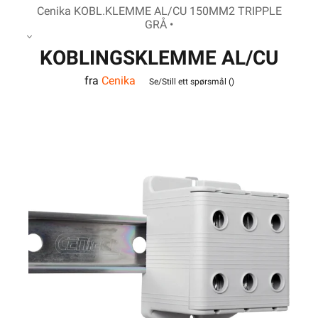
Cenika KOBL.KLEMME AL/CU 150MM2 TRIPPLE
GRÅ •
KOBLINGSKLEMME AL/CU
fra
Cenika
150MM2 TRIPPLE GRÅ
Se/Still ett spørsmål (
)