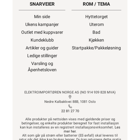
SNARVEIER
ROM / TEMA
Min side
Hyttetorget
Ukens kampanjer
Uterom
Outlet med kuppvarer
Bad
Kundeklubb
Kjøkken
Artikler og guider
Startpakke/Pakkeløsning
Ledige stillinger
Varsling og
Åpenhetsloven
ELEKTROIMPORTØREN NORGE AS (NO 914 939 828 MVA)
Nedre Kalbakkvei 88B, 1081 Oslo
22 81 27 70
Alle produkter på nettsiden vises med gjeldende priser og
betingelser, og enkelte produkter beregnet for fast installasjon
kan kun installeres av en registrert installasjonsvirksomhet.
Les
mer her
.
Alt som går på strøm eller batterier (EE-avfall) skal leveres til
retur når det ikke kan brukes lenger. Du kan returnere dette gratis