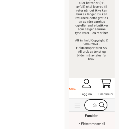
eller batterier (EE-
avfall) skal leveres til
retur når det ikke kan
brukes lenger. Du kan
returnere dette gratis i
en av våre varehus
og/eller andre butikker
som selger samme
type varer.
Les mer her
.
Alt innhold Copyright ©
2009-2024 -
Elektroimportøren AS.
All bruk av tekst og
bilder må avtales før
bruk.
Logg inn
Handlekurv
Forsiden
Elektromateriell