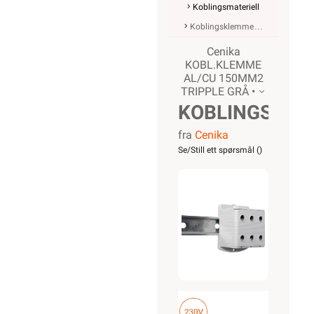
Koblingsmateriell
Koblingsklemme
Cenika
KOBL.KLEMME
AL/CU 150MM2
TRIPPLE GRÅ •
KOBLINGSKL
fra
Cenika
AL/CU
Se/Still ett spørsmål (
)
150MM2
TRIPPLE
GRÅ