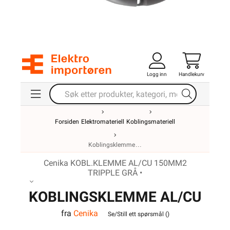
Logg inn
Handlekurv
Forsiden
Elektromateriell
Koblingsmateriell
Koblingsklemme
Cenika KOBL.KLEMME AL/CU 150MM2
TRIPPLE GRÅ •
KOBLINGSKLEMME AL/CU
fra
Cenika
150MM2 TRIPPLE GRÅ
Se/Still ett spørsmål (
)