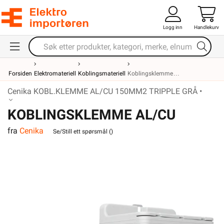
Logg inn
Handlekurv
Forsiden
Elektromateriell
Koblingsmateriell
Koblingsklemme
Cenika KOBL.KLEMME AL/CU 150MM2 TRIPPLE GRÅ •
KOBLINGSKLEMME AL/CU
fra
Cenika
150MM2 TRIPPLE GRÅ
Se/Still ett spørsmål (
)