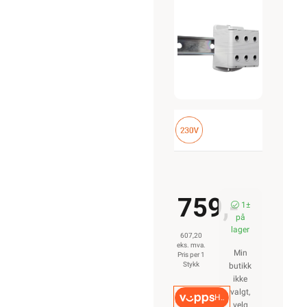
TRIPPLE
GRÅ
759,-
1±
på
lager
607,20
eks. mva.
Min
Pris per 1
Stykk
butikk
ikke
valgt,
Hurtigkasse
velg