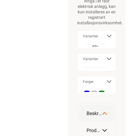
inngå i et fast
elektrisk anlegg, kan
kun installeres av en
registrert
installasjonsvirksomhet
.
Varianter
Enkel
Varianter
50mm²
Dobbel
Farger
Trippel
150mm²
Blå
Grå
Grønn
Beskrivelse
Produktdetaljer
240mm²