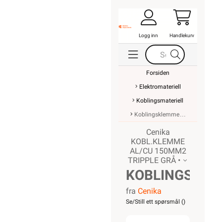
Logg inn
Handlekurv
Forsiden
Elektromateriell
Koblingsmateriell
Koblingsklemme
Cenika
KOBL.KLEMME
AL/CU 150MM2
TRIPPLE GRÅ •
KOBLINGSKL
fra
Cenika
AL/CU
Se/Still ett spørsmål (
)
150MM2