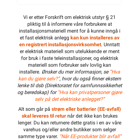
Vi er etter Forskrift om elektrisk utstyr § 21
pliktig til å informere våre forbrukere at
installasjonsmateriell ment for å kunne inngå i
et fast elektrisk anlegg
kan kun installeres av
en registrert installasjonsvirksomhet
. Unntatt
er elektrisk materiell som utelukkende er ment
for bruk i faste teleinstallasjoner, og elektrisk
materiell som forbruker selv lovlig kan
installere.
Ønsker du mer informasjon, se
”Hva
kan du gjøre selv?”
, hvor du også finner ekstern
lenke til dsb (Direktoratet for samfunnssikkerhet
og beredskap) for
“Hva kan privatpersoner gjøre
selv på det elektriske anlegget?”
Alt som går på
strøm eller batterier (EE-avfall)
skal leveres til retur
når det ikke kan brukes
lenger. Du kan returnere dette gratis i en av våre
varehus og/eller andre butikker som selger
samme type varer.
“Når EE-produkter blir avfall”