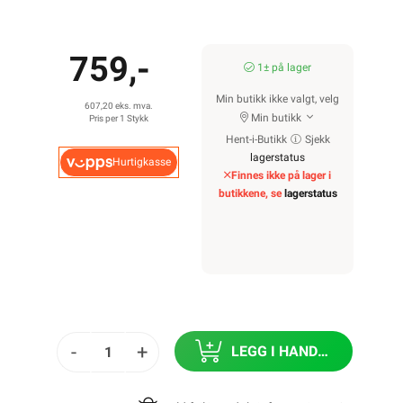
759,-
1± på lager
Min butikk ikke valgt, velg
607,20 eks. mva.
Min butikk
Pris per 1 Stykk
Hent-i-Butikk
Sjekk
lagerstatus
Hurtigkasse
Finnes ikke på lager i
butikkene, se
lagerstatus
-
+
LEGG I HANDLEKURV