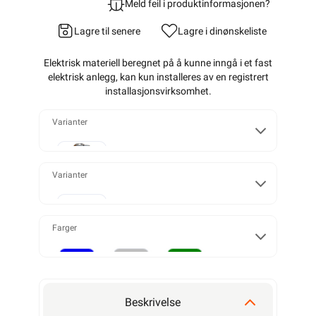
Meld feil i produktinformasjonen?
Lagre til senere
Lagre i din
ønskeliste
Elektrisk materiell beregnet på å kunne inngå i et fast
elektrisk anlegg, kan kun installeres av en registrert
installasjonsvirksomhet
.
Varianter
Enkel
Varianter
50mm²
Dobbel
Farger
Trippel
150mm²
Blå
Grå
Grønn
Beskrivelse