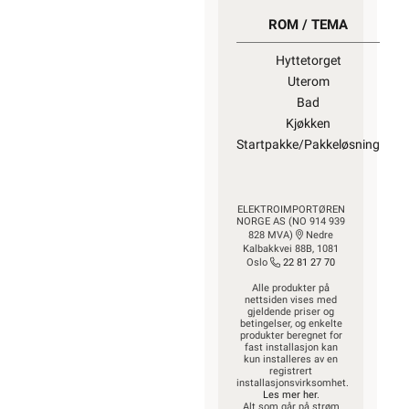
ROM / TEMA
Hyttetorget
Uterom
Bad
Kjøkken
Startpakke/Pakkeløsning
ELEKTROIMPORTØREN
NORGE AS (NO 914 939
828 MVA)
Nedre
Kalbakkvei 88B, 1081
Oslo
22 81 27 70
Alle produkter på
nettsiden vises med
gjeldende priser og
betingelser, og enkelte
produkter beregnet for
fast installasjon kan
kun installeres av en
registrert
installasjonsvirksomhet.
Les mer her
.
Alt som går på strøm