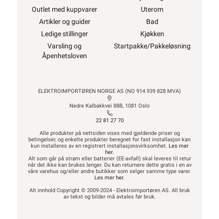
Outlet med kuppvarer
Uterom
Artikler og guider
Bad
Ledige stillinger
Kjøkken
Varsling og
Startpakke/Pakkeløsning
Åpenhetsloven
ELEKTROIMPORTØREN NORGE AS (NO 914 939 828 MVA)
Nedre Kalbakkvei 88B, 1081 Oslo
22 81 27 70
Alle produkter på nettsiden vises med gjeldende priser og
betingelser, og enkelte produkter beregnet for fast installasjon kan
kun installeres av en registrert installasjonsvirksomhet.
Les mer
her
.
Alt som går på strøm eller batterier (EE-avfall) skal leveres til retur
når det ikke kan brukes lenger. Du kan returnere dette gratis i en av
våre varehus og/eller andre butikker som selger samme type varer.
Les mer her
.
Alt innhold Copyright © 2009-2024 - Elektroimportøren AS. All bruk
av tekst og bilder må avtales før bruk.