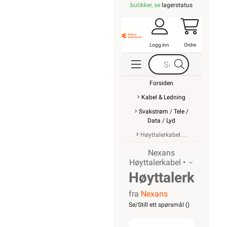
butikker, se
lagerstatus
Logg inn
Ordre
Forsiden
Kabel & Ledning
Svakstrøm / Tele /
Data / Lyd
Høyttalerkabel
Nexans
Høyttalerkabel •
Høyttalerkabel
fra
Nexans
transp
Se/Still ett spørsmål (
)
FLF