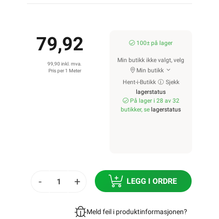
79,92
100± på lager
Min butikk ikke valgt, velg
99,90 inkl. mva.
Min butikk
Pris per 1 Meter
Hent-i-Butikk
Sjekk
lagerstatus
På lager i 28 av 32
butikker, se
lagerstatus
-
+
LEGG I ORDRE
Meld feil i produktinformasjonen?