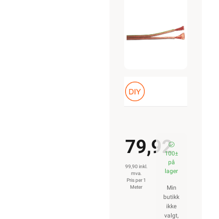
2x2,5
79,92
100±
på
99,90 inkl.
lager
mva.
Pris per 1
Meter
Min
butikk
ikke
valgt,