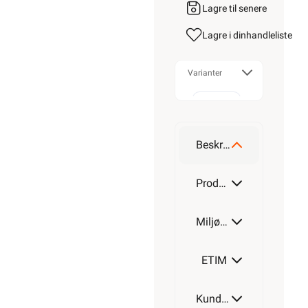
Lagre til senere
Lagre i din
handleliste
Varianter
2x1,5
Beskrivelse
2x2,5
Produktdetaljer
Miljøparametere
ETIM
Kundeomtale