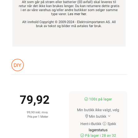
Alt som går på strøm eller batterier (EE-avfall) skal leveres til
retur når det ikke kan brukes lenger. Du kan returnere dette gratis
i en av våre varehus og/eller andre butikker som selger samme
type varer.
Les mer her
.
Alt innhold Copyright © 2009-2024 - Elektroimportøren AS. All
bruk av tekst og bilder må avtales før bruk.
79,92
100± på lager
Min butikk ikke valgt, velg
99,90 inkl. mva.
Min butikk
Pris per 1 Meter
Hent-i-Butikk
Sjekk
lagerstatus
På lager i 28 av 32