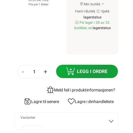
99,90 inkl. mva.
Min butikk
Pris per 1 Meter
Hent-i-Butikk
Sjekk
lagerstatus
På lager i 28 av 32
butikker, se
lagerstatus
-
+
LEGG I ORDRE
Meld feil i produktinformasjonen?
Lagre til senere
Lagre i din
handleliste
Varianter