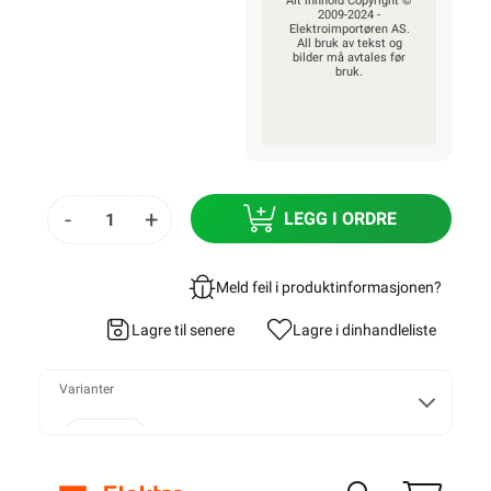
Alt innhold Copyright ©
2009-2024 -
Elektroimportøren AS.
All bruk av tekst og
bilder må avtales før
bruk.
-
+
LEGG I ORDRE
Meld feil i produktinformasjonen?
Lagre til senere
Lagre i din
handleliste
Varianter
2x1,5