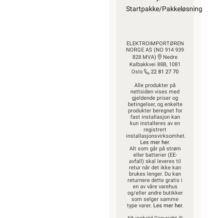
Startpakke/Pakkeløsning
ELEKTROIMPORTØREN
NORGE AS (NO 914 939
828 MVA)
Nedre
Kalbakkvei 88B, 1081
Oslo
22 81 27 70
Alle produkter på
nettsiden vises med
gjeldende priser og
betingelser, og enkelte
produkter beregnet for
fast installasjon kan
kun installeres av en
registrert
installasjonsvirksomhet.
Les mer her
.
Alt som går på strøm
eller batterier (EE-
avfall) skal leveres til
retur når det ikke kan
brukes lenger. Du kan
returnere dette gratis i
en av våre varehus
og/eller andre butikker
som selger samme
type varer.
Les mer her
.