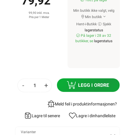
79,92
100± på lager
Min butikk ikke valgt, velg
99,90 inkl. mva.
Min butikk
Pris per 1 Meter
Hent-i-Butikk
Sjekk
lagerstatus
På lager i 28 av 32
butikker, se
lagerstatus
-
+
LEGG I ORDRE
Meld feil i produktinformasjonen?
Lagre til senere
Lagre i din
handleliste
Varianter