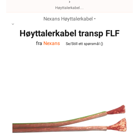
Høyttalerkabel
Nexans Høyttalerkabel •
Høyttalerkabel transp FLF
fra
Nexans
2x2,5
Se/Still ett spørsmål (
)