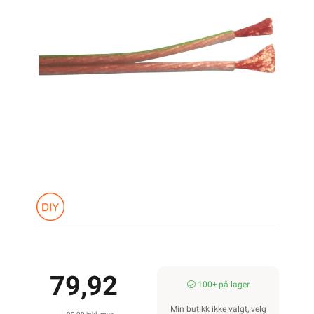
79,92
100± på lager
Min butikk ikke valgt, velg