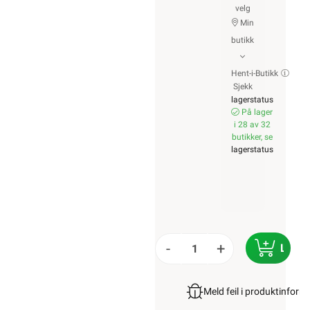
velg
Min
butikk
Hent-i-Butikk
Sjekk
lagerstatus
På lager
i 28 av 32
butikker, se
lagerstatus
-
+
LEGG 
Meld feil i produktinfor