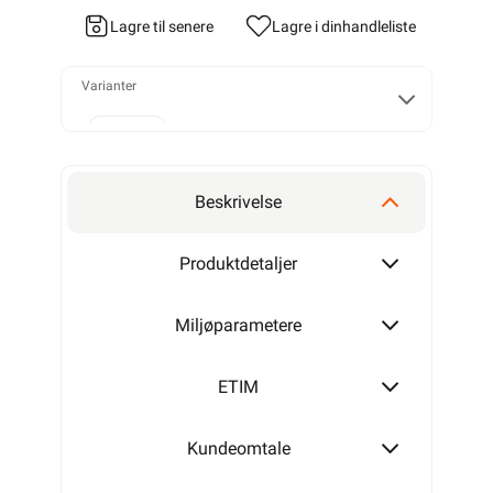
Lagre til senere
Lagre i din
handleliste
Varianter
2x1,5
Beskrivelse
2x2,5
Produktdetaljer
Miljøparametere
ETIM
Kundeomtale