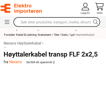
Logg inn
Ordre
Forsiden
Kabel & Ledning
Svakstrøm / Tele / Data / Lyd
Høyttalerkabel
Nexans Høyttalerkabel •
Høyttalerkabel transp FLF 2x2,5
fra
Nexans
Se/Still ett spørsmål (
)