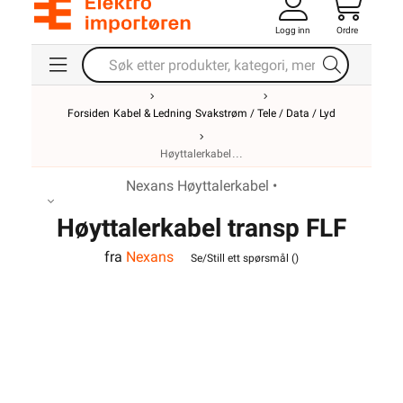
Logg inn
Ordre
2x2,5
Forsiden
Kabel & Ledning
Svakstrøm / Tele / Data / Lyd
Høyttalerkabel
Nexans Høyttalerkabel •
Høyttalerkabel transp FLF
fra
Nexans
2x2,5
Se/Still ett spørsmål (
)