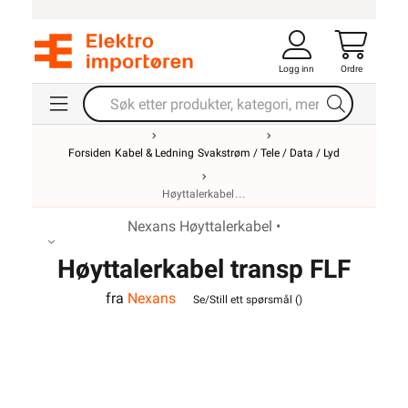
Logg inn
Ordre
Forsiden
Kabel & Ledning
Svakstrøm / Tele / Data / Lyd
Høyttalerkabel
Nexans Høyttalerkabel •
Høyttalerkabel transp FLF
fra
Nexans
2x2,5
Se/Still ett spørsmål (
)