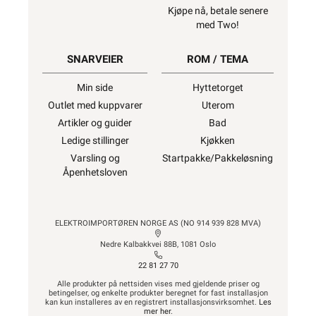
Kjøpe nå, betale senere
med Two!
SNARVEIER
ROM / TEMA
Min side
Hyttetorget
Outlet med kuppvarer
Uterom
Artikler og guider
Bad
Ledige stillinger
Kjøkken
Varsling og
Startpakke/Pakkeløsning
Åpenhetsloven
ELEKTROIMPORTØREN NORGE AS (NO 914 939 828 MVA)
Nedre Kalbakkvei 88B, 1081 Oslo
22 81 27 70
Alle produkter på nettsiden vises med gjeldende priser og
betingelser, og enkelte produkter beregnet for fast installasjon
kan kun installeres av en registrert installasjonsvirksomhet.
Les
mer her
.