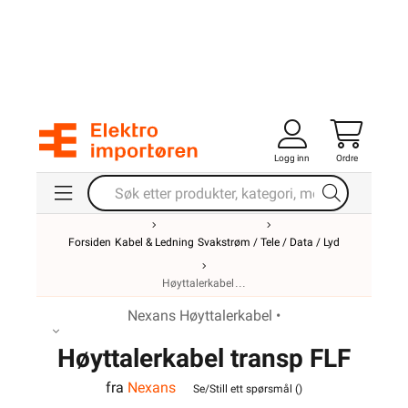
Logg inn
Ordre
Forsiden
Kabel & Ledning
Svakstrøm / Tele / Data / Lyd
Høyttalerkabel
Nexans Høyttalerkabel •
Høyttalerkabel transp FLF
fra
Nexans
2x2,5
Se/Still ett spørsmål (
)