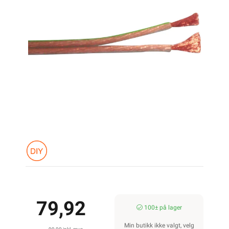
79,92
100± på lager
Min butikk ikke valgt, velg