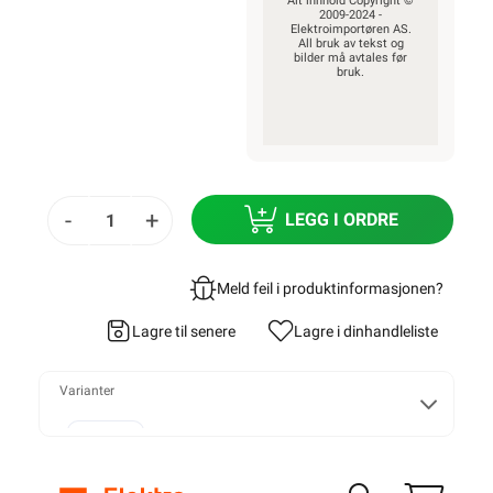
Alt innhold Copyright ©
2009-2024 -
Elektroimportøren AS.
All bruk av tekst og
bilder må avtales før
bruk.
-
+
LEGG I ORDRE
Meld feil i produktinformasjonen?
Lagre til senere
Lagre i din
handleliste
Varianter
2x1,5