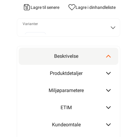
Lagre til senere
Lagre i din
handleliste
Varianter
2x1,5
Beskrivelse
2x2,5
Produktdetaljer
Miljøparametere
ETIM
Kundeomtale