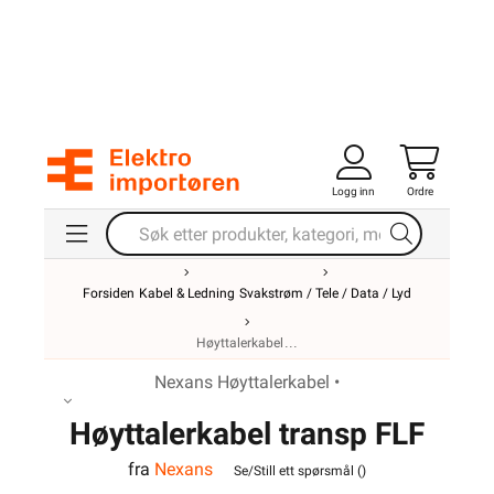
Logg inn
Ordre
Forsiden
Kabel & Ledning
Svakstrøm / Tele / Data / Lyd
Høyttalerkabel
Nexans Høyttalerkabel •
Høyttalerkabel transp FLF
fra
Nexans
2x2,5
Se/Still ett spørsmål (
)