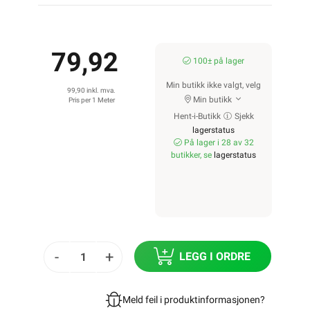
79,92
100± på lager
Min butikk ikke valgt, velg
99,90 inkl. mva.
Min butikk
Pris per 1 Meter
Hent-i-Butikk
Sjekk
lagerstatus
På lager i 28 av 32
butikker, se
lagerstatus
-
+
LEGG I ORDRE
Meld feil i produktinformasjonen?