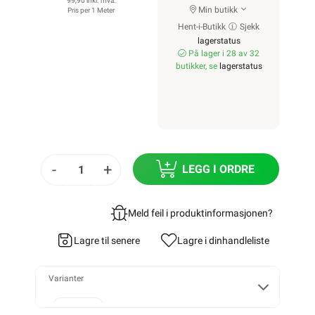
99,90 inkl. mva.
Min butikk
Pris per 1 Meter
Hent-i-Butikk
Sjekk
lagerstatus
På lager i 28 av 32
butikker, se
lagerstatus
-
+
LEGG I ORDRE
Meld feil i produktinformasjonen?
Lagre til senere
Lagre i din
handleliste
Varianter