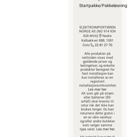
Startpakke/Pakkeløsning
ELEKTROIMPORTØREN
NORGE AS (NO 914 939
828 MVA)
Nedre
Kalbakkvei 88B, 1081
Oslo
22 81 27 70
Alle produkter på
nettsiden vises med
gjeldende priser og
betingelser, og enkelte
produkter beregnet for
fast installasjon kan
kun installeres av en
registrert
installasjonsvirksomhet.
Les mer her
.
Alt som går på strøm
eller batterier (EE-
avfall) skal leveres til
retur når det ikke kan
brukes lenger. Du kan
returnere dette gratis i
en av våre varehus
og/eller andre butikker
som selger samme
type varer.
Les mer her
.