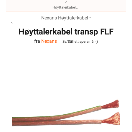
Høyttalerkabel
Nexans Høyttalerkabel •
Høyttalerkabel transp FLF
fra
Nexans
2x2,5
Se/Still ett spørsmål (
)