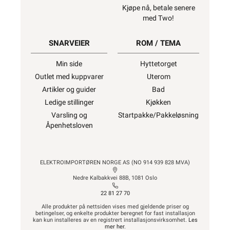
Kjøpe nå, betale senere
med Two!
SNARVEIER
ROM / TEMA
Min side
Hyttetorget
Outlet med kuppvarer
Uterom
Artikler og guider
Bad
Ledige stillinger
Kjøkken
Varsling og
Startpakke/Pakkeløsning
Åpenhetsloven
ELEKTROIMPORTØREN NORGE AS (NO 914 939 828 MVA)
Nedre Kalbakkvei 88B, 1081 Oslo
22 81 27 70
Alle produkter på nettsiden vises med gjeldende priser og
betingelser, og enkelte produkter beregnet for fast installasjon
kan kun installeres av en registrert installasjonsvirksomhet.
Les
mer her
.