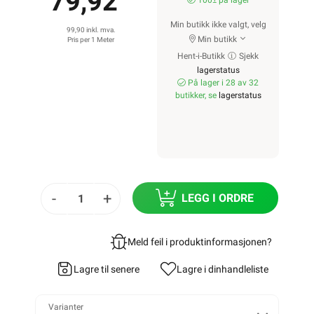
79,92
100± på lager
Min butikk ikke valgt, velg
99,90 inkl. mva.
Min butikk
Pris per 1 Meter
Hent-i-Butikk
Sjekk
lagerstatus
På lager i 28 av 32
butikker, se
lagerstatus
-
+
LEGG I ORDRE
Meld feil i produktinformasjonen?
Lagre til senere
Lagre i din
handleliste
Varianter