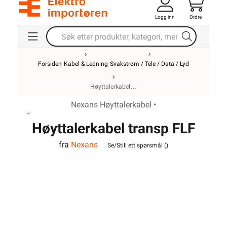
Logg inn
Ordre
2x2,5
Forsiden
Kabel & Ledning
Svakstrøm / Tele / Data / Lyd
Høyttalerkabel
Nexans Høyttalerkabel •
Høyttalerkabel transp FLF
fra
Nexans
2x2,5
Se/Still ett spørsmål (
)