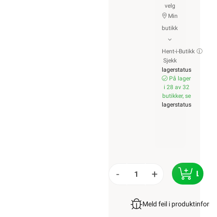
velg
Min
butikk
Hent-i-Butikk
Sjekk
lagerstatus
På lager
i 28 av 32
butikker, se
lagerstatus
-
+
LEGG 
Meld feil i produktinfor