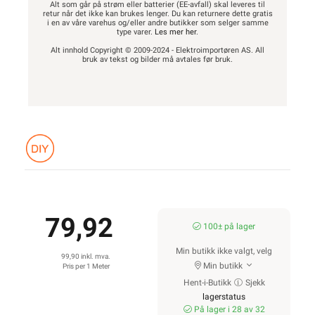
Alt som går på strøm eller batterier (EE-avfall) skal leveres til
retur når det ikke kan brukes lenger. Du kan returnere dette gratis
i en av våre varehus og/eller andre butikker som selger samme
type varer.
Les mer her
.
Alt innhold Copyright © 2009-2024 - Elektroimportøren AS. All
bruk av tekst og bilder må avtales før bruk.
79,92
100± på lager
Min butikk ikke valgt, velg
99,90 inkl. mva.
Min butikk
Pris per 1 Meter
Hent-i-Butikk
Sjekk
lagerstatus
På lager i 28 av 32