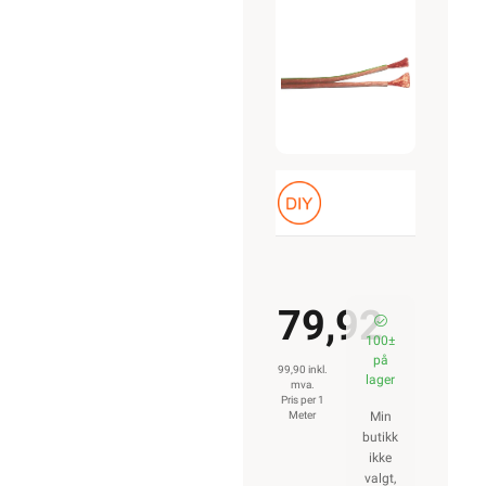
2x2,5
79,92
100±
på
99,90 inkl.
lager
mva.
Pris per 1
Meter
Min
butikk
ikke
valgt,