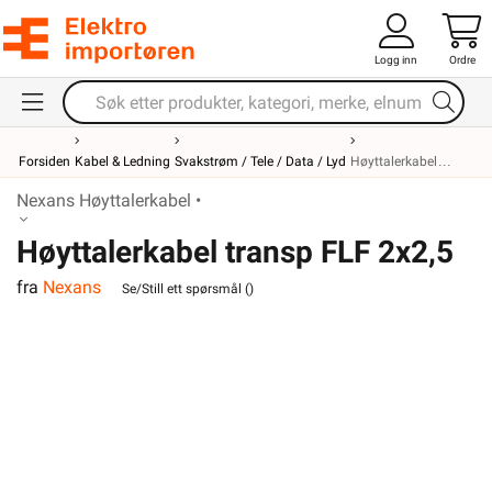
Logg inn
Ordre
Forsiden
Kabel & Ledning
Svakstrøm / Tele / Data / Lyd
Høyttalerkabel
Nexans Høyttalerkabel •
Høyttalerkabel transp FLF 2x2,5
fra
Nexans
Se/Still ett spørsmål (
)