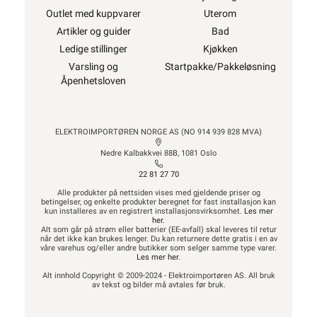
Outlet med kuppvarer
Uterom
Artikler og guider
Bad
Ledige stillinger
Kjøkken
Varsling og
Startpakke/Pakkeløsning
Åpenhetsloven
ELEKTROIMPORTØREN NORGE AS (NO 914 939 828 MVA)
Nedre Kalbakkvei 88B, 1081 Oslo
22 81 27 70
Alle produkter på nettsiden vises med gjeldende priser og
betingelser, og enkelte produkter beregnet for fast installasjon kan
kun installeres av en registrert installasjonsvirksomhet.
Les mer
her
.
Alt som går på strøm eller batterier (EE-avfall) skal leveres til retur
når det ikke kan brukes lenger. Du kan returnere dette gratis i en av
våre varehus og/eller andre butikker som selger samme type varer.
Les mer her
.
Alt innhold Copyright © 2009-2024 - Elektroimportøren AS. All bruk
av tekst og bilder må avtales før bruk.