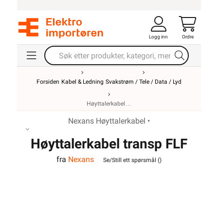
Logg inn
Ordre
Forsiden
Kabel & Ledning
Svakstrøm / Tele / Data / Lyd
Høyttalerkabel
Nexans Høyttalerkabel •
Høyttalerkabel transp FLF
fra
Nexans
2x2,5
Se/Still ett spørsmål (
)