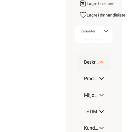
Lagre til senere
Lagre i din
handleliste
Varianter
2x1,5
Beskrivelse
2x2,5
Produktdetaljer
Miljøparametere
ETIM
Kundeomtale