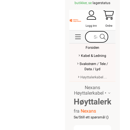
butikker, se
lagerstatus
Logg inn
Ordre
Forsiden
Kabel & Ledning
Svakstrøm / Tele /
Data / Lyd
Høyttalerkabel
Nexans
Høyttalerkabel •
Høyttalerkabel
fra
Nexans
transp
Se/Still ett spørsmål (
)
FLF