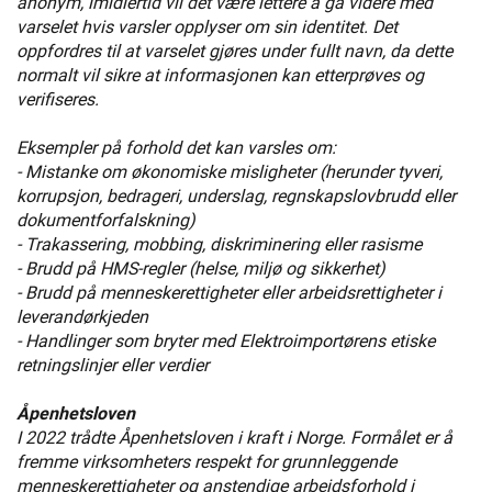
anonym, imidlertid vil det være lettere å gå videre med
varselet hvis varsler opplyser om sin identitet. Det
oppfordres til at varselet gjøres under fullt navn, da dette
normalt vil sikre at informasjonen kan etterprøves og
verifiseres.
Eksempler på forhold det kan varsles om:
- Mistanke om økonomiske misligheter (herunder tyveri,
korrupsjon, bedrageri, underslag, regnskapslovbrudd eller
dokumentforfalskning)
- Trakassering, mobbing, diskriminering eller rasisme
- Brudd på HMS-regler (helse, miljø og sikkerhet)
- Brudd på menneskerettigheter eller arbeidsrettigheter i
leverandørkjeden
- Handlinger som bryter med Elektroimportørens etiske
retningslinjer eller verdier
Åpenhetsloven
I 2022 trådte Åpenhetsloven i kraft i Norge. Formålet er å
fremme virksomheters respekt for grunnleggende
menneskerettigheter og anstendige arbeidsforhold i