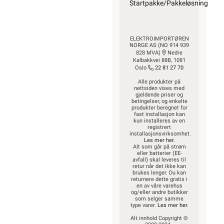
Startpakke/Pakkeløsning
ELEKTROIMPORTØREN
NORGE AS (NO 914 939
828 MVA)
Nedre
Kalbakkvei 88B, 1081
Oslo
22 81 27 70
Alle produkter på
nettsiden vises med
gjeldende priser og
betingelser, og enkelte
produkter beregnet for
fast installasjon kan
kun installeres av en
registrert
installasjonsvirksomhet.
Les mer her
.
Alt som går på strøm
eller batterier (EE-
avfall) skal leveres til
retur når det ikke kan
brukes lenger. Du kan
returnere dette gratis i
en av våre varehus
og/eller andre butikker
som selger samme
type varer.
Les mer her
.
Alt innhold Copyright ©