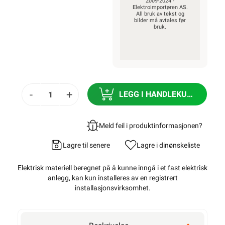
2009-2024 -
Elektroimportøren AS.
All bruk av tekst og
bilder må avtales før
bruk.
-
+
LEGG I HANDLEKURV
Meld feil i produktinformasjonen?
Lagre til senere
Lagre i din
ønskeliste
Elektrisk materiell beregnet på å kunne inngå i et fast elektrisk
anlegg, kan kun installeres av en registrert
installasjonsvirksomhet
.