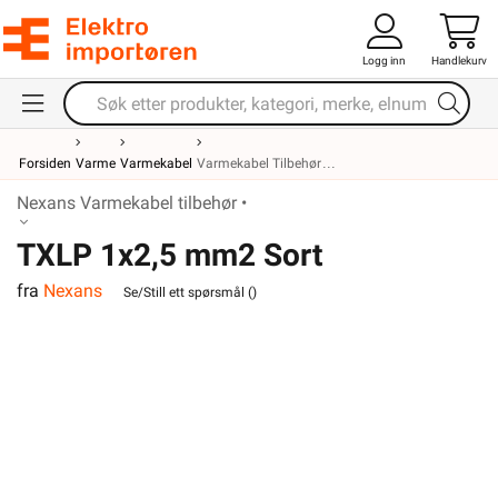
Logg inn
Handlekurv
Forsiden
Varme
Varmekabel
Varmekabel Tilbehør
Nexans Varmekabel tilbehør •
TXLP 1x2,5 mm2 Sort
fra
Nexans
Tilledning
Se/Still ett spørsmål (
)