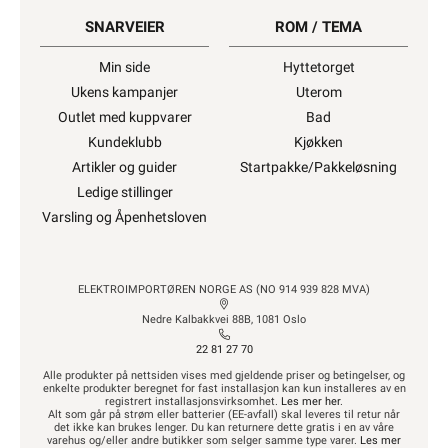
SNARVEIER
ROM / TEMA
Min side
Hyttetorget
Ukens kampanjer
Uterom
Outlet med kuppvarer
Bad
Kundeklubb
Kjøkken
Artikler og guider
Startpakke/Pakkeløsning
Ledige stillinger
Varsling og Åpenhetsloven
ELEKTROIMPORTØREN NORGE AS (NO 914 939 828 MVA)
Nedre Kalbakkvei 88B, 1081 Oslo
22 81 27 70
Alle produkter på nettsiden vises med gjeldende priser og betingelser, og
enkelte produkter beregnet for fast installasjon kan kun installeres av en
registrert installasjonsvirksomhet.
Les mer her
.
Alt som går på strøm eller batterier (EE-avfall) skal leveres til retur når
det ikke kan brukes lenger. Du kan returnere dette gratis i en av våre
varehus og/eller andre butikker som selger samme type varer.
Les mer