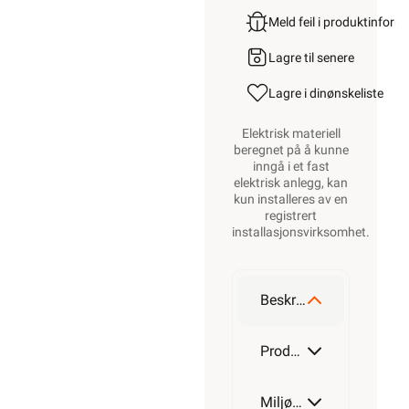
Meld feil i produktinfor
Lagre til senere
Lagre i din
ønskeliste
Elektrisk materiell
beregnet på å kunne
inngå i et fast
elektrisk anlegg, kan
kun installeres av en
registrert
installasjonsvirksomhet
.
Beskrivelse
Produktdetaljer
Miljøparametere