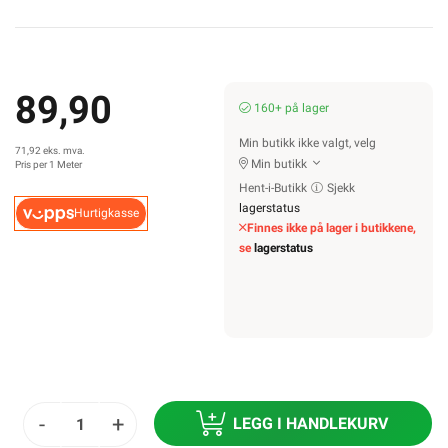
89,90
160+ på lager
Min butikk ikke valgt, velg
71,92 eks. mva.
Min butikk
Pris per 1 Meter
Hent-i-Butikk
Sjekk
lagerstatus
Hurtigkasse
Finnes ikke på lager i butikkene,
se
lagerstatus
-
+
LEGG I HANDLEKURV