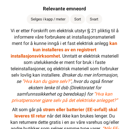
Relevante emneord
Selges i kapp / meter
Sort
Svart
Vi er etter Forskrift om elektrisk utstyr § 21 pliktig til å
informere våre forbrukere at installasjonsmateriell
ment for å kunne inngå i et fast elektrisk anlegg
kan
kun installeres av en registrert
installasjonsvirksomhet
. Unntatt er elektrisk materiell
som utelukkende er ment for bruk i faste
teleinstallasjoner, og elektrisk materiell som forbruker
selv lovlig kan installere.
Ønsker du mer informasjon,
se
”Hva kan du gjøre selv?”
, hvor du også finner
ekstern lenke til dsb (Direktoratet for
samfunnssikkerhet og beredskap) for
“Hva kan
privatpersoner gjøre selv på det elektriske anlegget?”
Alt som går på
strøm eller batterier (EE-avfall) skal
leveres til retur
når det ikke kan brukes lenger. Du
kan returnere dette gratis i en av våre varehus og/eller
andre butikker som selger samme type varer.
“Når EE-