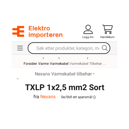
Logg inn
Handlekurv
Forsiden
Varme
Varmekabel
Varmekabel Tilbehør
Nexans Varmekabel tilbehør •
TXLP 1x2,5 mm2 Sort
fra
Nexans
Tilledning
Se/Still ett spørsmål (
)