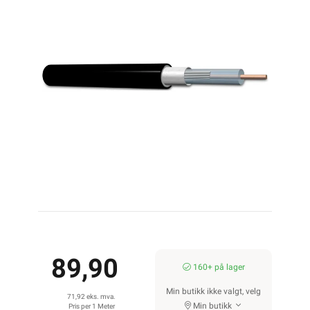
89,90
160+ på lager
Min butikk ikke valgt, velg
71,92 eks. mva.
Min butikk
Pris per 1 Meter