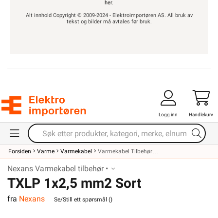
her
.
Alt innhold Copyright © 2009-2024 - Elektroimportøren AS. All bruk av
tekst og bilder må avtales før bruk.
Logg inn
Handlekurv
Forsiden
Varme
Varmekabel
Varmekabel Tilbehør
Nexans Varmekabel tilbehør •
TXLP 1x2,5 mm2 Sort
fra
Nexans
Tilledning
Se/Still ett spørsmål (
)