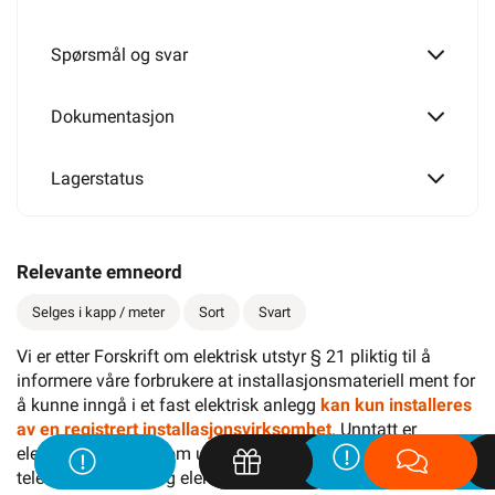
Spørsmål og svar
Dokumentasjon
Lagerstatus
Relevante emneord
Selges i kapp / meter
Sort
Svart
Vi er etter Forskrift om elektrisk utstyr § 21 pliktig til å
informere våre forbrukere at installasjonsmateriell ment for
å kunne inngå i et fast elektrisk anlegg
kan kun installeres
av en registrert installasjonsvirksomhet
. Unntatt er
elektrisk materiell som utelukkende er ment for bruk i faste
teleinstallasjoner, og elektrisk materiell som forbruker selv