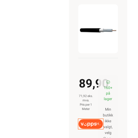
mm2 Sort
Tilledning
89,90
160+
på
71,92 eks.
lager
mva.
Pris per 1
Meter
Min
butikk
ikke
Hurtigkasse
valgt,
velg