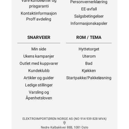
Våre kundeløfter og
Personvernerklæring
prisgaranti
EE-avfall
Kontaktinformasjon
Salgsbetingelser
Proff avdeling
Informasjonskapsler
SNARVEIER
ROM / TEMA
Min side
Hyttetorget
Ukens kampanjer
Uterom
Outlet med kuppvarer
Bad
Kundeklubb
Kjøkken
Artikler og guider
Startpakke/Pakkeløsning
Ledige stillinger
Varsling og
Åpenhetsloven
ELEKTROIMPORTØREN NORGE AS (NO 914 939 828 MVA)
Nedre Kalbakkvei 88B, 1081 Oslo