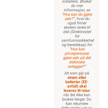
installere.
Ønsker
du mer
informasjon, se
”Hva kan du gjøre
selv?”
, hvor du
også finner
ekstern lenke til
dsb (Direktoratet
for
samfunnssikkerhet
og beredskap) for
“Hva kan
privatpersoner
gjøre selv på det
elektriske
anlegget?”
Alt som går på
strøm eller
batterier (EE-
avfall) skal
leveres til retur
når det ikke kan
brukes lenger. Du
kan returnere
dette gratis i en av