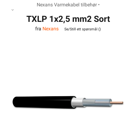
Nexans Varmekabel tilbehør •
TXLP 1x2,5 mm2 Sort
fra
Nexans
Tilledning
Se/Still ett spørsmål (
)