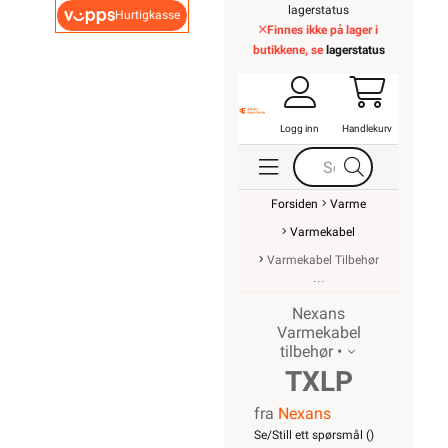
lagerstatus
Hurtigkasse
Finnes ikke på lager i
butikkene, se
lagerstatus
Logg inn
Handlekurv
Forsiden
Varme
Varmekabel
Varmekabel Tilbehør
Nexans
Varmekabel
tilbehør •
TXLP
fra
Nexans
1x2,5
Se/Still ett spørsmål (
)