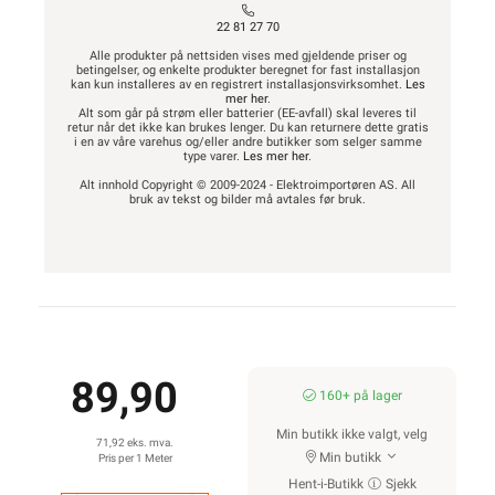
22 81 27 70
Alle produkter på nettsiden vises med gjeldende priser og
betingelser, og enkelte produkter beregnet for fast installasjon
kan kun installeres av en registrert installasjonsvirksomhet.
Les
mer her
.
Alt som går på strøm eller batterier (EE-avfall) skal leveres til
retur når det ikke kan brukes lenger. Du kan returnere dette gratis
i en av våre varehus og/eller andre butikker som selger samme
type varer.
Les mer her
.
Alt innhold Copyright © 2009-2024 - Elektroimportøren AS. All
bruk av tekst og bilder må avtales før bruk.
89,90
160+ på lager
Min butikk ikke valgt, velg
71,92 eks. mva.
Min butikk
Pris per 1 Meter
Hent-i-Butikk
Sjekk