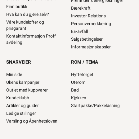
Fremtidens energiløsninger
Finn butikk
Bærekraft
Hva kan du gjøre selv?
Investor Relations
Våre kundeløfter og
Personvernerklæring
prisgaranti
EE-avfall
Kontaktinformasjon Proff
Salgsbetingelser
avdeling
Informasjonskapsler
SNARVEIER
ROM / TEMA
Min side
Hyttetorget
Ukens kampanjer
Uterom
Outlet med kuppvarer
Bad
Kundeklubb
Kjøkken
Artikler og guider
Startpakke/Pakkeløsning
Ledige stillinger
Varsling og Åpenhetsloven