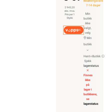
Bestillingsvare
7-14 dager
2 943,20
eks. mva.
Min
Pris per 1
Stykk
butikk
ikke
valgt,
Hurtigkasse
velg
Min
butikk
Hent-i-Butikk
Sjekk
lagerstatus
Finnes
ikke
på
lager i
butikkene,
se
lagerstatus