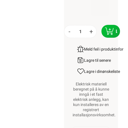
-
+
LEGG
Meld feil i produktinfor
Lagre til senere
Lagre i din
ønskeliste
Elektrisk materiell
beregnet på å kunne
inngå i et fast
elektrisk anlegg, kan
kun installeres av en
registrert
installasjonsvirksomhet
.