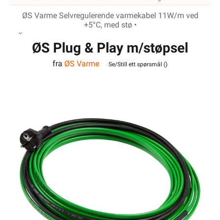
ØS Varme Selvregulerende varmekabel 11W/m ved
+5°C, med stø •
ØS Plug & Play m/støpsel
fra
ØS Varme
16m
Se/Still ett spørsmål (
)