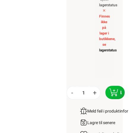
lagerstatus
Finnes
ikke
på
lager i
butikkene,
se
lagerstatus
-
+
LEGG
Meld feil i produktinfor
Lagre til senere