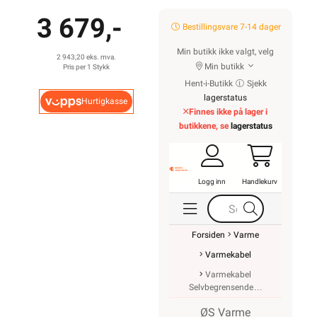
3 679,-
Bestillingsvare 7-14 dager
Min butikk ikke valgt, velg
2 943,20 eks. mva.
Min butikk
Pris per 1 Stykk
Hent-i-Butikk
Sjekk
lagerstatus
Hurtigkasse
Finnes ikke på lager i
butikkene, se
lagerstatus
Logg inn
Handlekurv
Forsiden
Varme
Varmekabel
Varmekabel
Selvbegrensende
ØS Varme