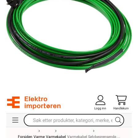
Logg inn
Handlekurv
Forsiden
Varme
Varmekabel
Varmekabel Selvbegrensende