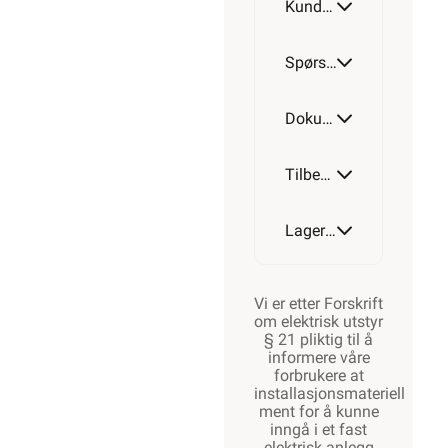
Kundeomtale
Spørsmål og svar
Dokumentasjon
Tilbehør
Lagerstatus
Vi er etter Forskrift
om elektrisk utstyr
§ 21 pliktig til å
informere våre
forbrukere at
installasjonsmateriell
ment for å kunne
inngå i et fast
elektrisk anlegg