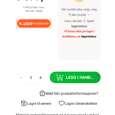
dager
2 943,20 eks. mva.
Min butikk ikke valgt, velg
Pris per 1 Stykk
Min butikk
Hent-i-Butikk
Sjekk
Hurtigkasse
lagerstatus
Finnes ikke på lager i
butikkene, se
lagerstatus
-
+
LEGG I HANDLEKURV
Meld feil i produktinformasjonen?
Lagre til senere
Lagre i din
ønskeliste