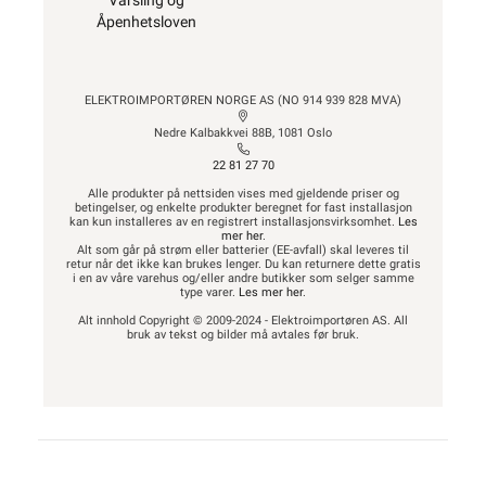
Varsling og
Åpenhetsloven
ELEKTROIMPORTØREN NORGE AS (NO 914 939 828 MVA)
Nedre Kalbakkvei 88B, 1081 Oslo
22 81 27 70
Alle produkter på nettsiden vises med gjeldende priser og
betingelser, og enkelte produkter beregnet for fast installasjon
kan kun installeres av en registrert installasjonsvirksomhet.
Les
mer her
.
Alt som går på strøm eller batterier (EE-avfall) skal leveres til
retur når det ikke kan brukes lenger. Du kan returnere dette gratis
i en av våre varehus og/eller andre butikker som selger samme
type varer.
Les mer her
.
Alt innhold Copyright © 2009-2024 - Elektroimportøren AS. All
bruk av tekst og bilder må avtales før bruk.