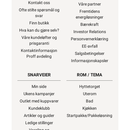
Kontakt oss
Våre partner
Ofte stilte spørsmål og
Fremtidens
svar
energiløsninger
Finn butikk
Bærekraft
Hva kan du gjøre selv?
Investor Relations
Våre kundeløfter og
Personvernerklæring
prisgaranti
EE-avfall
Kontaktinformasjon
Salgsbetingelser
Proff avdeling
Informasjonskapsler
SNARVEIER
ROM / TEMA
Min side
Hyttetorget
Ukens kampanjer
Uterom
Outlet med kuppvarer
Bad
Kundeklubb
Kjøkken
Artikler og guider
Startpakke/Pakkeløsning
Ledige stillinger