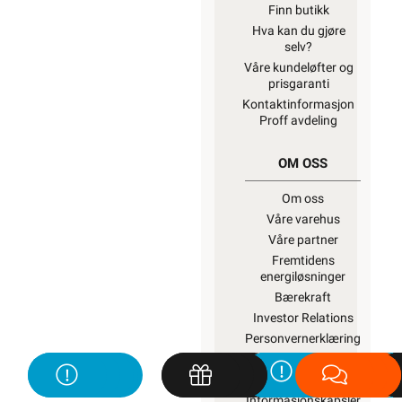
Finn butikk
Hva kan du gjøre
selv?
Våre kundeløfter og
prisgaranti
Kontaktinformasjon
Proff avdeling
OM OSS
Om oss
Våre varehus
Våre partner
Fremtidens
energiløsninger
Bærekraft
Investor Relations
Personvernerklæring
EE-avfall
Salgsbetingelser
Informasjonskapsler