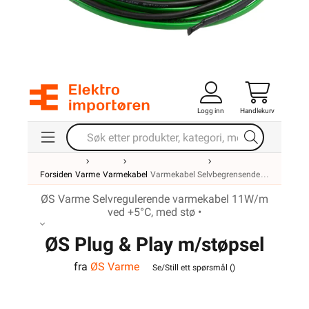
Logg inn
Handlekurv
Forsiden
Varme
Varmekabel
Varmekabel Selvbegrensende
ØS Varme Selvregulerende varmekabel 11W/m
ved +5°C, med stø •
ØS Plug & Play m/støpsel
fra
ØS Varme
16m
Se/Still ett spørsmål (
)