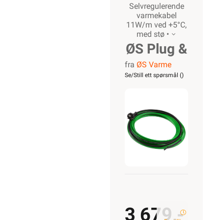
Selvregulerende
varmekabel
11W/m ved +5°C,
med stø •
ØS Plug &
fra
ØS Varme
Play
Se/Still ett spørsmål (
)
m/støpsel
16m
3 679,-