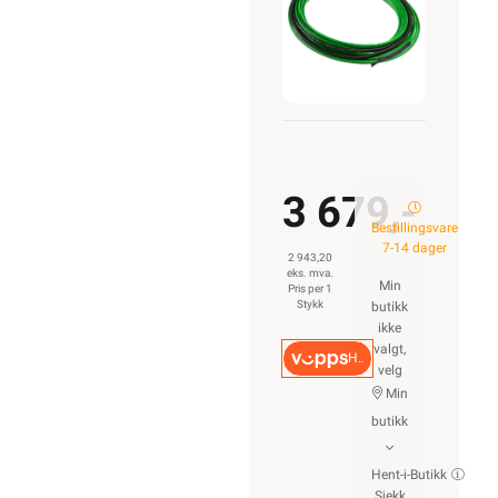
3 679,-
Bestillingsvare
7-14 dager
2 943,20
eks. mva.
Min
Pris per 1
Stykk
butikk
ikke
valgt,
Hurtigkasse
velg
Min
butikk
Hent-i-Butikk
Sjekk