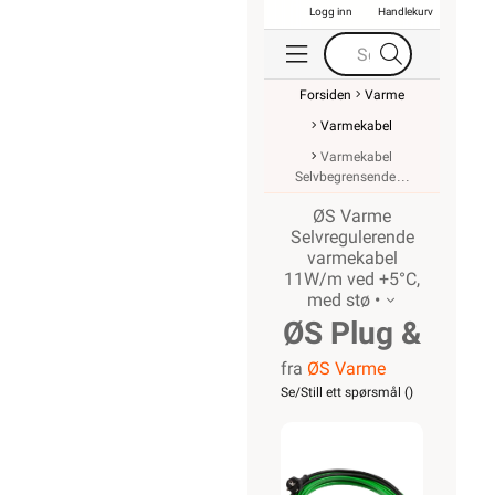
Logg inn
Handlekurv
Forsiden
Varme
Varmekabel
Varmekabel
Selvbegrensende
ØS Varme
Selvregulerende
varmekabel
11W/m ved +5°C,
med stø •
ØS Plug &
fra
ØS Varme
Play
Se/Still ett spørsmål (
)
m/støpsel
16m