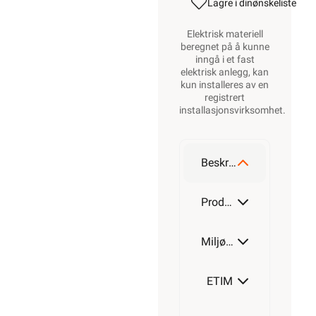
Lagre i din
ønskeliste
Elektrisk materiell
beregnet på å kunne
inngå i et fast
elektrisk anlegg, kan
kun installeres av en
registrert
installasjonsvirksomhet
.
Beskrivelse
Produktdetaljer
Miljøparametere
ETIM