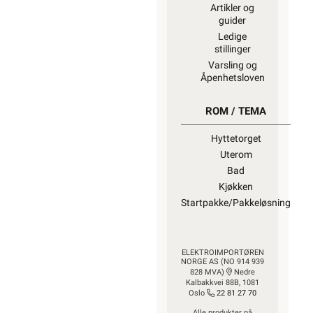
Artikler og
guider
Ledige
stillinger
Varsling og
Åpenhetsloven
ROM / TEMA
Hyttetorget
Uterom
Bad
Kjøkken
Startpakke/Pakkeløsning
ELEKTROIMPORTØREN
NORGE AS (NO 914 939
828 MVA)
Nedre
Kalbakkvei 88B, 1081
Oslo
22 81 27 70
Alle produkter på