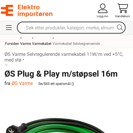
Logg inn
Handlekurv
Forsiden
Varme
Varmekabel
Varmekabel Selvbegrensende
ØS Varme Selvregulerende varmekabel 11W/m ved +5°C,
med stø •
ØS Plug & Play m/støpsel 16m
fra
ØS Varme
Se/Still ett spørsmål (
)