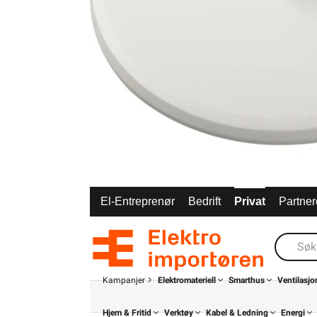
El-Entreprenør
Bedrift
Privat
Partner
Kampanjer
Elektromateriell
Smarthus
Ventilasjo
Hjem & Fritid
Verktøy
Kabel & Ledning
Energi