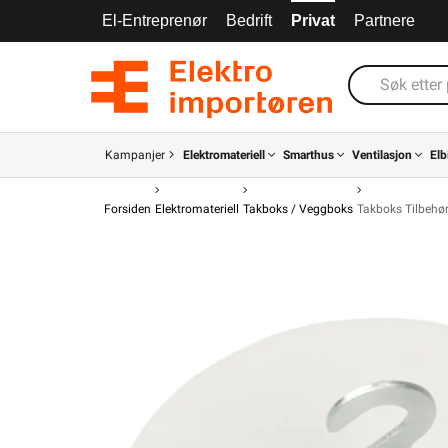
El-Entreprenør
Bedrift
Privat
Partnere
Kampanjer
Elektromateriell
Smarthus
Ventilasjon
Elb
Forsiden
Elektromateriell
Takboks / Veggboks
Takboks Tilbehø