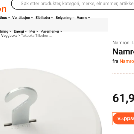
thus
Ventilasjon
Elbillader
Belysning
Varme
dning
Energi
Mer
Varemerker
/ Veggboks
Takboks Tilbehør
Namron Ta
Namro
fra
Namro
61,
Din butikk
Kontakt
oss