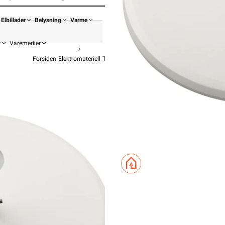
Elbillader
Belysning
Varme
r
Varemerker
Forsiden
Elektromateriell
Takboks / Veggboks
Takboks Tilbehør
Namron
fr
61,90
49,52 e
Pris pe
Hurtigkass