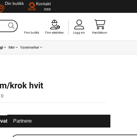
Din butikk
Kontakt
oss
Finn butikk
Finn elektriker
Logg inn
Handlekurv
gi
Mer
Varemerker
m/krok hvit
 (
)
ivat
Partnere