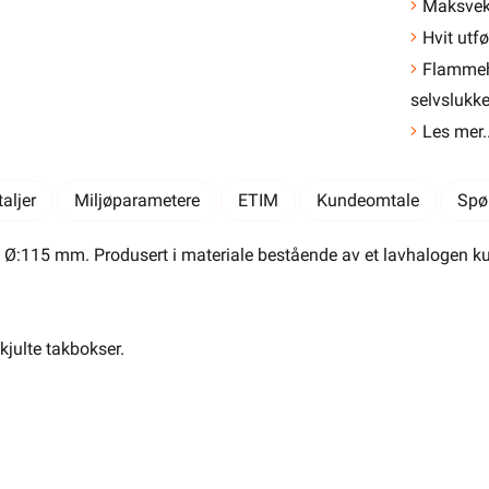
El-Entreprenør
Bedrift
Privat
Partnere
Maksvekt
Hvit utfø
Kampanjer
Elektromateriell
Flamme
Smarthus
Ventilasjon
Elbillader
selvslukk
Les mer..
Belysning
Varme
Hjem & Fritid
aljer
Miljøparametere
Verktøy
Kabel & Ledning
ETIM
Energi
Kundeomtale
Spø
Mer
Varemerker
k. Ø:115 mm. Produsert i materiale bestående av et lavhalogen
Din butikk
Kontakt
oss
kjulte takbokser.
Finn butikk
Finn elektriker
Logg inn
Handlekurv