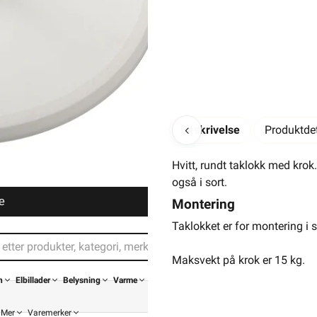
Beskrivelse
Produktdet
Hvitt, rundt taklokk med kro
også i sort.
e
Montering
Taklokket er for montering i s
Maksvekt på krok er 15 kg.
n
Elbillader
Belysning
Varme
Mer
Varemerker