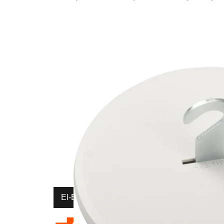
El-Entreprenør
Bedrift
Privat
Partnere