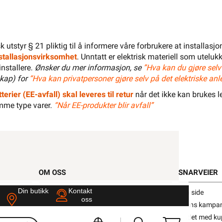
Namron Takboks tilbehør •
n taklokk m/krok hvit
isk utstyr § 21 pliktig til å informere våre forbrukere at installas
installasjonsvirksomhet
. Unntatt er elektrisk materiell som utelukk
fra
Namron
Se/Still ett spørsmål (
)
installere.
Ønsker du mer informasjon, se
”Hva kan du gjøre selv
kap) for
“Hva kan privatpersoner gjøre selv på det elektriske anl
terier (EE-avfall) skal leveres til retur
når det ikke kan brukes le
mme type varer.
“Når EE-produkter blir avfall”
,52 eks. mva.
>1 000+ på lager
is per 1 Stykk
Min butikk ikke valgt, velg
Min butikk
Hent-i-Butikk
Sjekk
lagerstatus
asse
På lager i alle 32 butikkene, se
lagerstatus
OM OSS
SNARVEIER
Din butikk
Kontakt
deg
Om oss
Min side
oss
Våre varehus
Ukens kampan
Våre partner
Outlet med ku