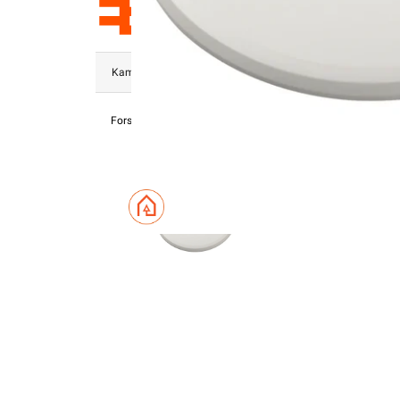
Kampanjer
Elektromateriell
Smarthus
Ventilasjon
Forsiden
Elektromateriell
Takboks / Veggboks
Takboks Tilb