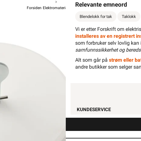
Relevante emneord
Forsiden
Elektromateriell
Takboks / Veggboks
Takboks Tilbehør
Blendelokk for tak
Taklokk
Namro
Vi er etter Forskrift om elektr
installeres av en registrert 
som forbruker selv lovlig kan 
samfunnssikkerhet og bereds
Alt som går på
strøm eller bat
andre butikker som selger sa
61,90
49
Pr
Hurtigk
KUNDESERVICE
Trenger du elektriker? Vi hjelper 
Kontakt oss
Ofte stilte spørsmål og svar