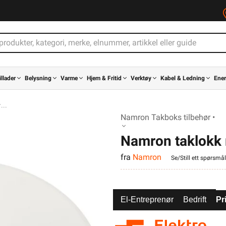
illader
Belysning
Varme
Hjem & Fritid
Verktøy
Kabel & Ledning
Ener
r
Namron Takboks tilbehør •
Namron taklokk 
fra
Namron
Se/Still ett spørsmål
El-Entreprenør
Bedrift
Pr