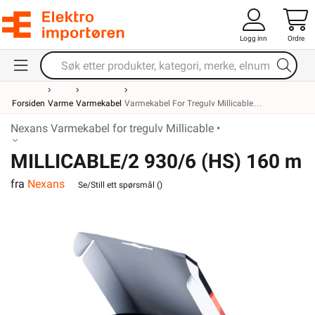
Logg inn
Ordre
Forsiden
Varme
Varmekabel
Varmekabel For Tregulv Millicable
Nexans Varmekabel for tregulv Millicable •
MILLICABLE/2 930/6 (HS) 160 m
fra
Nexans
16 kvm
Se/Still ett spørsmål (
)