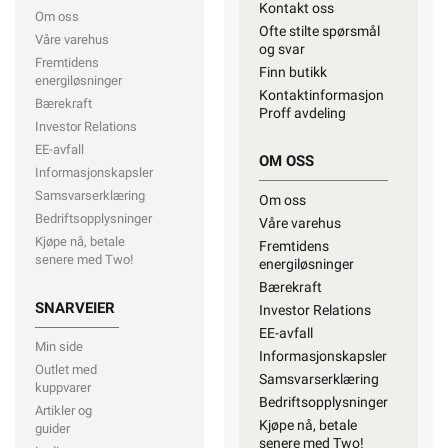
Kontakt oss
Om oss
Ofte stilte spørsmål
Våre varehus
og svar
1070W
Fremtidens
Finn butikk
energiløsninger
Kontaktinformasjon
Bærekraft
Proff avdeling
Investor Relations
1170W
EE-avfall
OM OSS
Informasjonskapsler
Samsvarserklæring
Om oss
Bedriftsopplysninger
Våre varehus
Kjøpe nå, betale
Fremtidens
senere med Two!
energiløsninger
Bærekraft
SNARVEIER
Investor Relations
EE-avfall
Min side
Informasjonskapsler
Outlet med
Samsvarserklæring
kuppvarer
Bedriftsopplysninger
Artikler og
Kjøpe nå, betale
guider
senere med Two!