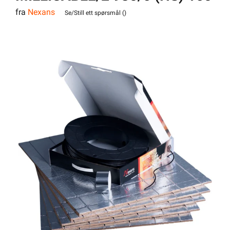
fra
Nexans
m 16 kvm
Se/Still ett spørsmål (
)