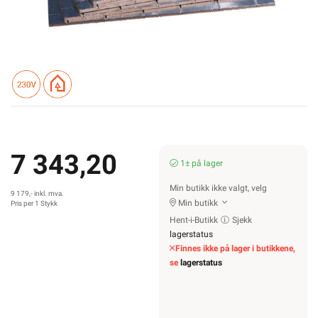
7 343,20
1± på lager
Min butikk ikke valgt, velg
9 179,- inkl. mva.
Min butikk
Pris per 1 Stykk
Hent-i-Butikk
Sjekk
lagerstatus
Finnes ikke på lager i butikkene,
se
lagerstatus