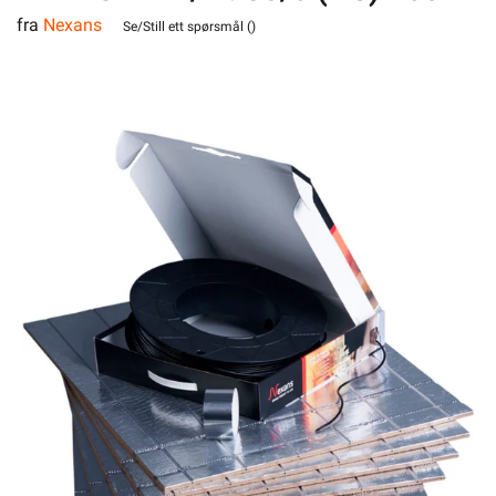
fra
Nexans
16 kvm
Se/Still ett spørsmål (
)