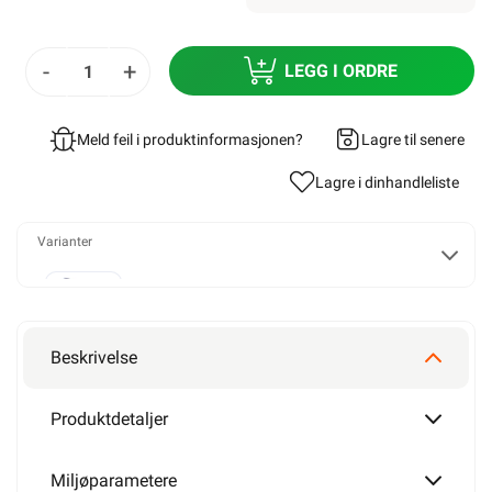
-
+
LEGG I ORDRE
Meld feil i produktinformasjonen?
Lagre til senere
Lagre i din
handleliste
Varianter
120W
Beskrivelse
180W
Produktdetaljer
Miljøparametere