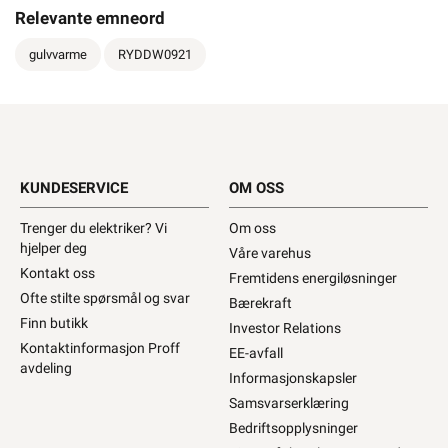
Relevante emneord
575W
gulvvarme
RYDDW0921
690W
KUNDESERVICE
OM OSS
880W
Trenger du elektriker? Vi
Om oss
hjelper deg
Våre varehus
Kontakt oss
Fremtidens energiløsninger
930W
Ofte stilte spørsmål og svar
Bærekraft
Finn butikk
Investor Relations
Kontaktinformasjon Proff
EE-avfall
avdeling
Informasjonskapsler
1070W
Samsvarserklæring
Bedriftsopplysninger