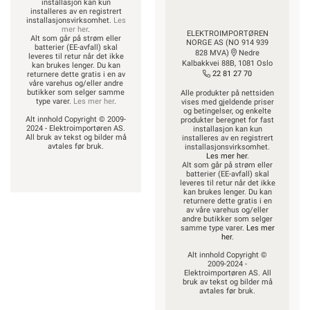
installasjon kan kun
installeres av en registrert
installasjonsvirksomhet.
Les
mer her
.
ELEKTROIMPORTØREN
Alt som går på strøm eller
NORGE AS (NO 914 939
batterier (EE-avfall) skal
828 MVA)
Nedre
leveres til retur når det ikke
Kalbakkvei 88B, 1081 Oslo
kan brukes lenger. Du kan
22 81 27 70
returnere dette gratis i en av
våre varehus og/eller andre
butikker som selger samme
Alle produkter på nettsiden
type varer.
Les mer her
.
vises med gjeldende priser
og betingelser, og enkelte
Alt innhold Copyright © 2009-
produkter beregnet for fast
2024 - Elektroimportøren AS.
installasjon kan kun
All bruk av tekst og bilder må
installeres av en registrert
avtales før bruk.
installasjonsvirksomhet.
Les mer her
.
Alt som går på strøm eller
batterier (EE-avfall) skal
leveres til retur når det ikke
kan brukes lenger. Du kan
returnere dette gratis i en
av våre varehus og/eller
andre butikker som selger
samme type varer.
Les mer
her
.
Alt innhold Copyright ©
2009-2024 -
Elektroimportøren AS. All
bruk av tekst og bilder må
avtales før bruk.