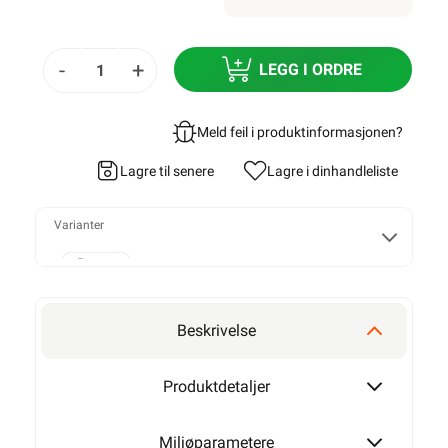
-
+
LEGG I ORDRE
Meld feil i produktinformasjonen?
Lagre til senere
Lagre i din
handleliste
Varianter
120W
Beskrivelse
180W
Produktdetaljer
Miljøparametere