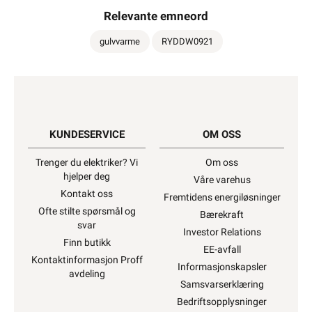
Relevante emneord
575W
gulvvarme
RYDDW0921
690W
KUNDESERVICE
OM OSS
880W
Trenger du elektriker? Vi
Om oss
hjelper deg
Våre varehus
Kontakt oss
Fremtidens energiløsninger
930W
Ofte stilte spørsmål og
Bærekraft
svar
Investor Relations
Finn butikk
EE-avfall
Kontaktinformasjon Proff
Informasjonskapsler
1070W
avdeling
Samsvarserklæring
Bedriftsopplysninger