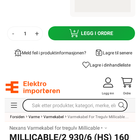
-
+
LEGG I ORDRE
Meld feil i produktinformasjonen?
Lagre til senere
Lagre i din
handleliste
Logg inn
Ordre
Forsiden
Varme
Varmekabel
Varmekabel For Tregulv Millicable
Nexans Varmekabel for tregulv Millicable •
MILLICABLE/2 930/6 (HS) 160