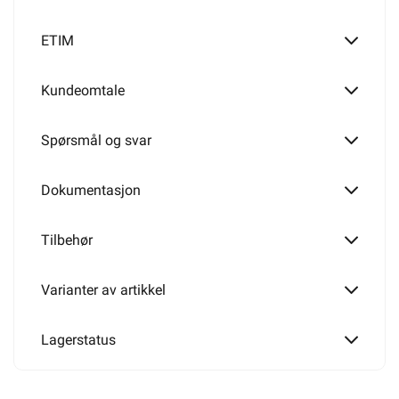
235W
ETIM
Kundeomtale
290W
Spørsmål og svar
355W
Dokumentasjon
Tilbehør
400W
Varianter av artikkel
510W
Lagerstatus