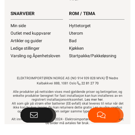
1170W
SNARVEIER
ROM / TEMA
Min side
Hyttetorget
Outlet med kuppvarer
Uterom
Artikler og guider
Bad
Ledige stillinger
Kjøkken
Varsling og Åpenhetsloven
Startpakke/Pakkeløsning
ELEKTROIMPORTØREN NORGE AS (NO 914 939 828 MVA)
Nedre
Kalbakkvei 88B, 1081 Oslo
22 81 27 70
Alle produkter på nettsiden vises med gjeldende priser og betingelser, og
enkelte produkter beregnet for fast installasjon kan kun installeres av en
registrert installasjonsvirksomhet.
Les mer her
.
Alt som går på strøm eller batterier (EE-avfall) skal leveres til retur når det
ikke kan brukes lenger. Du kan returnere dette gratis i en av våre varehus
og/eller andre butikker som selger samme type varer.
Les mer her
.
Alt innhold Copyright © 2009-2024 - Elektroimportøren AS. All bruk av tekst
og bilder må avtales før bruk.