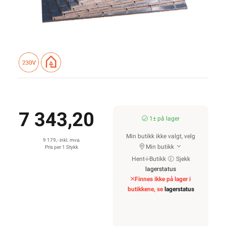
7 343,20
1± på lager
Min butikk ikke valgt, velg
9 179,- inkl. mva.
Min butikk
Pris per 1 Stykk
Hent-i-Butikk
Sjekk
lagerstatus
Finnes ikke på lager i
butikkene, se
lagerstatus