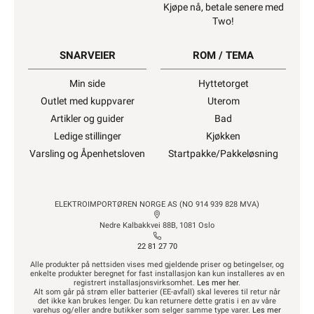
Kjøpe nå, betale senere med
Two!
1170W
SNARVEIER
ROM / TEMA
Min side
Hyttetorget
Outlet med kuppvarer
Uterom
Artikler og guider
Bad
Ledige stillinger
Kjøkken
Varsling og Åpenhetsloven
Startpakke/Pakkeløsning
ELEKTROIMPORTØREN NORGE AS (NO 914 939 828 MVA)
Nedre Kalbakkvei 88B, 1081 Oslo
22 81 27 70
Alle produkter på nettsiden vises med gjeldende priser og betingelser, og
enkelte produkter beregnet for fast installasjon kan kun installeres av en
registrert installasjonsvirksomhet.
Les mer her
.
Alt som går på strøm eller batterier (EE-avfall) skal leveres til retur når
det ikke kan brukes lenger. Du kan returnere dette gratis i en av våre
varehus og/eller andre butikker som selger samme type varer.
Les mer