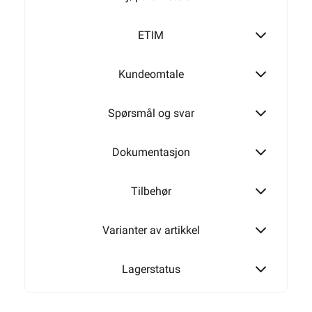
235W
ETIM
Kundeomtale
290W
Spørsmål og svar
355W
Dokumentasjon
Tilbehør
400W
Varianter av artikkel
510W
Lagerstatus