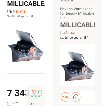
Millicable
MILLICABLE/2
Nexans Varmekabel
fra
Nexans
930/6 (HS)
for tregulv Millicable
Se/Still ett spørsmål (
)
•
160 m 16
MILLICABLE/2
kvm
fra
Nexans
930/6 (HS)
Se/Still ett spørsmål (
)
160 m 16
kvm
7 343,20
1±
på lager
9 179,- inkl.
Min
mva.