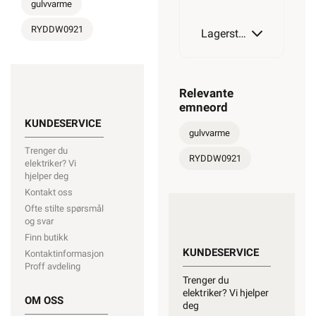
gulvvarme
RYDDW0921
510W
Lagerstatus
690W
Relevante
575W
emneord
880W
KUNDESERVICE
gulvvarme
Trenger du
RYDDW0921
690W
elektriker? Vi
930W
hjelper deg
Kontakt oss
Ofte stilte spørsmål
og svar
880W
Finn butikk
1070W
KUNDESERVICE
Kontaktinformasjon
Proff avdeling
Trenger du
930W
elektriker? Vi hjelper
OM OSS
1170W
deg