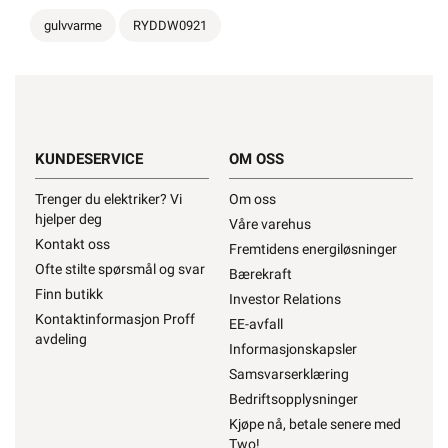
gulvvarme
RYDDW0921
690W
KUNDESERVICE
OM OSS
880W
Trenger du elektriker? Vi
Om oss
hjelper deg
Våre varehus
Kontakt oss
Fremtidens energiløsninger
930W
Ofte stilte spørsmål og svar
Bærekraft
Finn butikk
Investor Relations
Kontaktinformasjon Proff
EE-avfall
avdeling
Informasjonskapsler
1070W
Samsvarserklæring
Bedriftsopplysninger
Kjøpe nå, betale senere med
Two!