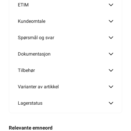
ETIM
Kundeomtale
290W
Spørsmål og svar
355W
Dokumentasjon
Tilbehør
400W
Varianter av artikkel
510W
Lagerstatus
Relevante emneord
575W