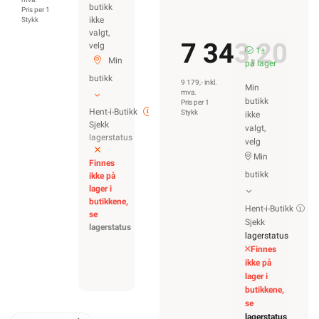
butikk
Pris per 1
ikke
Stykk
valgt,
7 343,20
velg
1±
Min
på lager
butikk
9 179,- inkl.
Min
mva.
butikk
Pris per 1
Hent-i-Butikk
Stykk
ikke
Sjekk
valgt,
lagerstatus
velg
Min
Finnes
butikk
ikke på
lager i
butikkene,
Hent-i-Butikk
se
Sjekk
lagerstatus
lagerstatus
Finnes
ikke på
lager i
butikkene,
se
lagerstatus