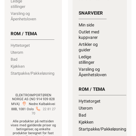
Ledige
stillinger
SNARVEIER
Varsling og
Åpenhetsloven
Min side
Outlet med
ROM / TEMA
kuppvarer
Artikler og
Hyttetorget
guider
Uterom
Ledige
Bad
stillinger
Kjøkken
Varsling og
Startpakke/Pakkeløsning
Åpenhetsloven
ROM / TEMA
ELEKTROIMPORTØREN
NORGE AS (NO 914 939 828
Hyttetorget
MVA)
Nedre Kalbakkvei
Uterom
88B, 1081 Oslo
22 81 27
70
Bad
Alle produkter på nettsiden
Kjøkken
vises med gjeldende priser og
Startpakke/Pakkeløsning
betingelser, og enkelte
produkter beregnet for fast