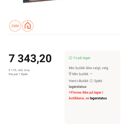
7 343,20
1± på lager
Min butikk ikke valgt, velg
9 179,- inkl. mva.
Min butikk
Pris per 1 Stykk
Hent-i-Butikk
Sjekk
lagerstatus
Finnes ikke på lager i
butikkene, se
lagerstatus