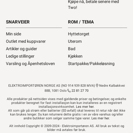
Kjøpe nå, betale senere med
Two!
1170W
SNARVEIER
ROM / TEMA
Min side
Hyttetorget
Outlet med kuppvarer
Uterom
Artikler og guider
Bad
Ledige stillinger
Kjøkken
Varsling og Åpenhetsloven
Startpakke/Pakkeløsning
ELEKTROIMPORTØREN NORGE AS (NO 914 939 828 MVA)
Nedre Kalbakkvei
88B, 1081 Oslo
22 81 27 70
Alle produkter på nettsiden vises med gjeldende priser og betingelser, og enkelte
produkter beregnet for fast installasjon kan kun installeres av en registrert
installasjonsvirksomhet.
Les mer her
.
Alt som går på strøm eller batterier (EE-avfall) skal leveres til retur når det ikke
kan brukes lenger. Du kan returnere dette gratis i en av våre varehus og/eller
andre butikker som selger samme type varer.
Les mer her
.
Alt innhold Copyright © 2009-2024 - Elektroimportøren AS. All bruk av tekst og
bilder må avtales før bruk.