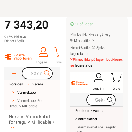
7 343,20
1± på lager
Min butikk ikke valgt, velg
9 179,- inkl. mva.
Min butikk
Pris per 1 Stykk
Hent-i-Butikk
Sjekk
lagerstatus
Finnes ikke på lager i butikkene,
Logg inn
Ordre
se
lagerstatus
Forsiden
Varme
Logg inn
Ordre
Varmekabel
Varmekabel For
Tregulv Millicable
Forsiden
Varme
Nexans Varmekabel
Varmekabel
for tregulv Millicable •
Varmekabel For Tregulv