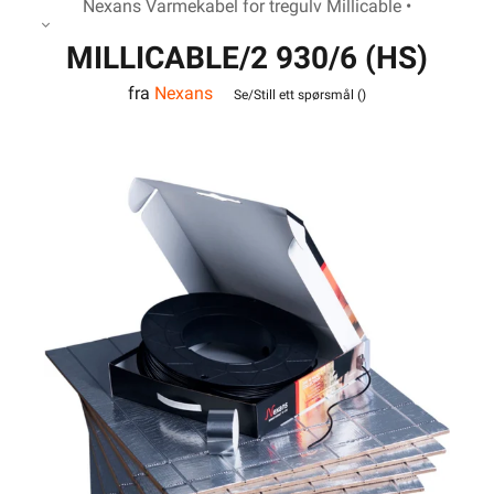
Nexans Varmekabel for tregulv Millicable •
MILLICABLE/2 930/6 (HS)
fra
Nexans
160 m 16 kvm
Se/Still ett spørsmål (
)