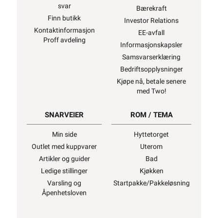
svar
Bærekraft
Finn butikk
Investor Relations
Kontaktinformasjon
EE-avfall
Proff avdeling
Informasjonskapsler
Samsvarserklæring
Bedriftsopplysninger
Kjøpe nå, betale senere
med Two!
SNARVEIER
ROM / TEMA
Min side
Hyttetorget
Outlet med kuppvarer
Uterom
Artikler og guider
Bad
Ledige stillinger
Kjøkken
Varsling og
Startpakke/Pakkeløsning
Åpenhetsloven