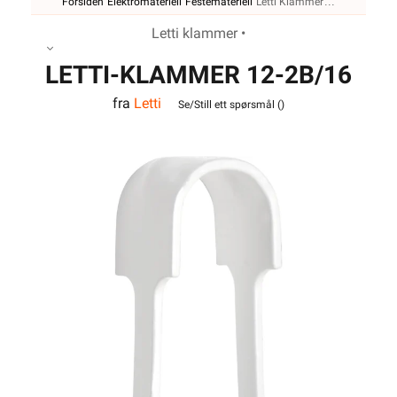
Forsiden
Elektromateriell
Festemateriell
Letti Klammer
Letti klammer •
LETTI-KLAMMER 12-2B/16
fra
Letti
PH
Se/Still ett spørsmål (
)