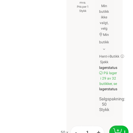
mva.
Min
Pris per 1
Stykk
butikk
ikke
valgt,
velg
Min
butikk
Hent-i-Butikk
Sjekk
lagerstatus
På lager
i 29 av 32
butikker, se
lagerstatus
Salgspakning:
50
Stykk
-
+
LEG
50 x