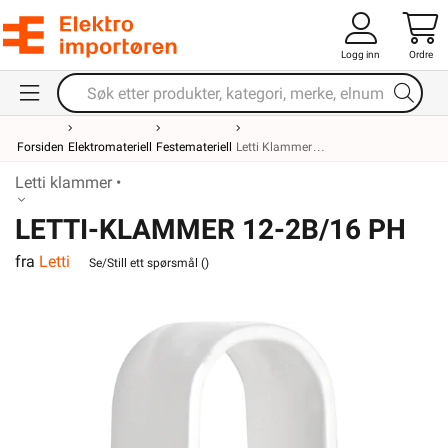
Logg inn
Ordre
Forsiden
Elektromateriell
Festemateriell
Letti Klammer
Letti klammer •
LETTI-KLAMMER 12-2B/16 PH
fra
Letti
Se/Still ett spørsmål (
)