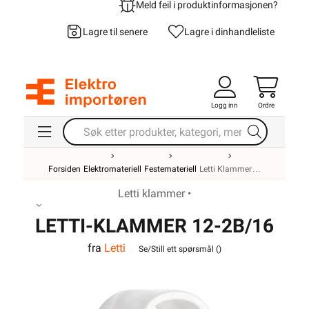
Meld feil i produktinformasjonen?
Lagre til senere
Lagre i din
handleliste
Logg inn
Ordre
Forsiden
Elektromateriell
Festemateriell
Letti Klammer
Letti klammer •
LETTI-KLAMMER 12-2B/16
fra
Letti
PH
Se/Still ett spørsmål (
)