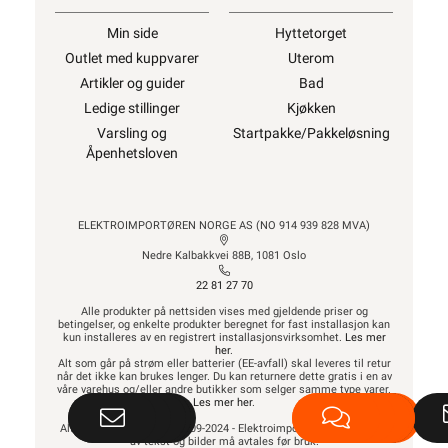
Min side
Hyttetorget
Outlet med kuppvarer
Uterom
Artikler og guider
Bad
Ledige stillinger
Kjøkken
Varsling og
Startpakke/Pakkeløsning
Åpenhetsloven
ELEKTROIMPORTØREN NORGE AS (NO 914 939 828 MVA)
Nedre Kalbakkvei 88B, 1081 Oslo
22 81 27 70
Alle produkter på nettsiden vises med gjeldende priser og
betingelser, og enkelte produkter beregnet for fast installasjon kan
kun installeres av en registrert installasjonsvirksomhet.
Les mer
her
.
Alt som går på strøm eller batterier (EE-avfall) skal leveres til retur
når det ikke kan brukes lenger. Du kan returnere dette gratis i en av
våre varehus og/eller andre butikker som selger samme type varer.
Les mer her
.
Alt innhold Copyright © 2009-2024 - Elektroimportøren AS. All bruk
av tekst og bilder må avtales før bruk.