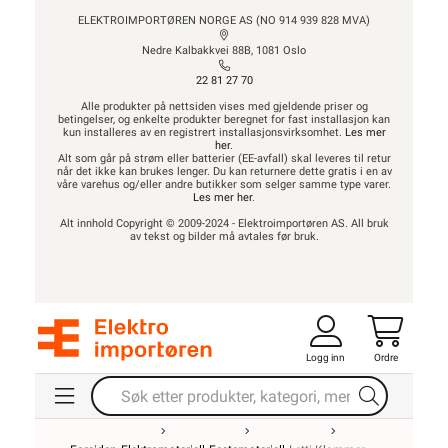
ELEKTROIMPORTØREN NORGE AS (NO 914 939 828 MVA)
Nedre Kalbakkvei 88B, 1081 Oslo
22 81 27 70
Alle produkter på nettsiden vises med gjeldende priser og
betingelser, og enkelte produkter beregnet for fast installasjon kan
kun installeres av en registrert installasjonsvirksomhet.
Les mer
her
.
Alt som går på strøm eller batterier (EE-avfall) skal leveres til retur
når det ikke kan brukes lenger. Du kan returnere dette gratis i en av
våre varehus og/eller andre butikker som selger samme type varer.
Les mer her
.
Alt innhold Copyright © 2009-2024 - Elektroimportøren AS. All bruk
av tekst og bilder må avtales før bruk.
Logg inn
Ordre