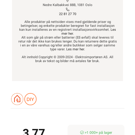
Nedre Kalbakkvei 88B, 1081 Oslo
22 81 27 70
Alle produkter på nettsiden vises med gjeldende priser og
betingelser, og enkelte produkter beregnet for fast installasjon
kan kun installeres av en registrert installasjonsvirksomhet.
Les
mer her
.
Alt som går på strøm eller batterier (EE-avfall) skal leveres til
retur når det ikke kan brukes lenger. Du kan returnere dette gratis
i en av våre varehus og/eller andre butikker som selger samme
type varer.
Les mer her
.
Alt innhold Copyright © 2009-2024 - Elektroimportøren AS. All
bruk av tekst og bilder må avtales før bruk.
3,77
>1 000+ på lager