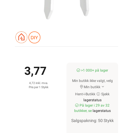
3,77
>1 000+ på lager
Min butikk ikke valgt, velg
4,72 inkl. mva.
Min butikk
Pris per 1 Stykk
Hent-i-Butikk
Sjekk
lagerstatus
På lager i 29 av 32
butikker, se
lagerstatus
Salgspakning: 50 Stykk