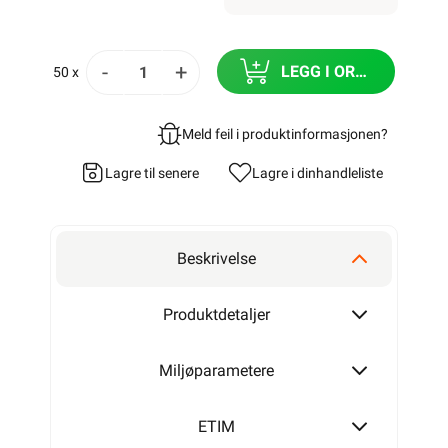
-
+
LEGG I ORDRE
50 x
Meld feil i produktinformasjonen?
Lagre til senere
Lagre i din
handleliste
Beskrivelse
Produktdetaljer
Miljøparametere
ETIM