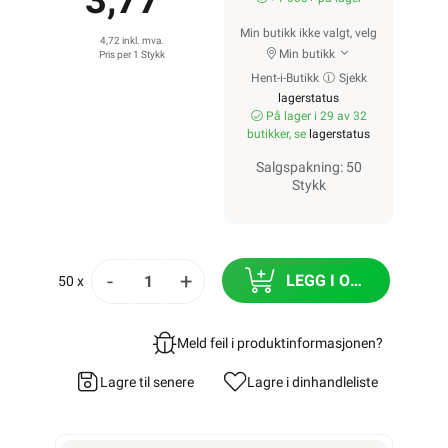
3,77
Min butikk ikke valgt, velg
4,72 inkl. mva.
Min butikk
Pris per 1 Stykk
Hent-i-Butikk
Sjekk
lagerstatus
På lager i 29 av 32
butikker, se
lagerstatus
Salgspakning: 50
Stykk
-
+
LEGG I ORDRE
50 x
Meld feil i produktinformasjonen?
Lagre til senere
Lagre i din
handleliste