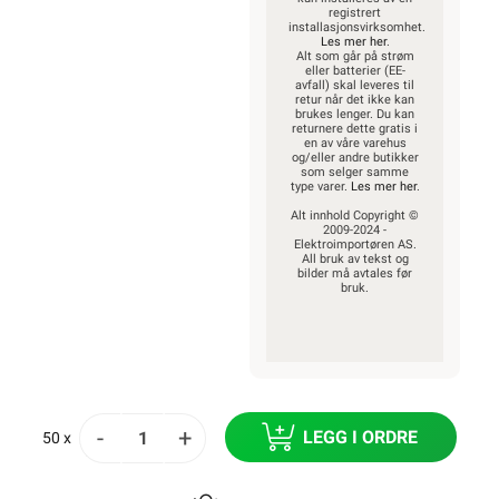
registrert
installasjonsvirksomhet.
Les mer her
.
Alt som går på strøm
eller batterier (EE-
avfall) skal leveres til
retur når det ikke kan
brukes lenger. Du kan
returnere dette gratis i
en av våre varehus
og/eller andre butikker
som selger samme
type varer.
Les mer her
.
Alt innhold Copyright ©
2009-2024 -
Elektroimportøren AS.
All bruk av tekst og
bilder må avtales før
bruk.
-
+
LEGG I ORDRE
50 x