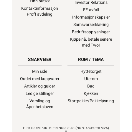
Finn butikk
Investor Relations
Kontaktinformasjon
EE-avfall
Proff avdeling
Informasjonskapsler
Samsvarserklæring
Bedriftsopplysninger
Kjøpe nå, betale senere
med Two!
SNARVEIER
ROM / TEMA
Min side
Hyttetorget
Outlet med kuppvarer
Uterom
Artikler og guider
Bad
Ledige stillinger
Kjøkken
Varsling og
Startpakke/Pakkeløsning
Åpenhetsloven
ELEKTROIMPORTØREN NORGE AS (NO 914 939 828 MVA)