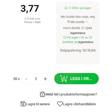
3,77
>1 000+ på lager
Min butikk ikke valgt, velg
4,72 inkl. mva.
Min butikk
Pris per 1 Stykk
Hent-i-Butikk
Sjekk
lagerstatus
På lager i 29 av 32
butikker, se
lagerstatus
Salgspakning: 50 Stykk
-
+
LEGG I ORDRE
50 x
Meld feil i produktinformasjonen?
Lagre til senere
Lagre i din
handleliste