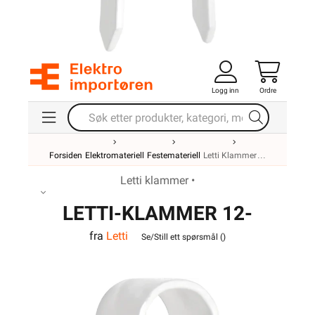
Logg inn
Ordre
Forsiden
Elektromateriell
Festemateriell
Letti Klammer
Letti klammer •
LETTI-KLAMMER 12-
fra
Letti
2B/16 PH
Se/Still ett spørsmål (
)