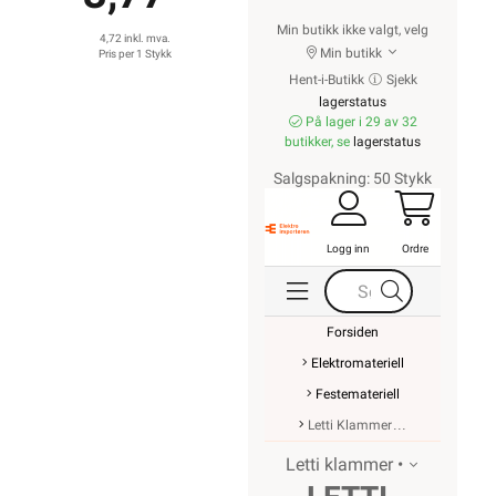
Min butikk ikke valgt, velg
4,72 inkl. mva.
Min butikk
Pris per 1 Stykk
Hent-i-Butikk
Sjekk
lagerstatus
På lager i 29 av 32
butikker, se
lagerstatus
Salgspakning: 50 Stykk
Logg inn
Ordre
Forsiden
Elektromateriell
Festemateriell
Letti Klammer
Letti klammer •