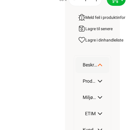
Meld feil i produktinfor
Lagre til senere
Lagre i din
handleliste
Beskrivelse
Produktdetaljer
Miljøparametere
ETIM
Kundeomtale