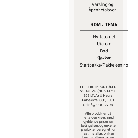
Varsling og
Åpenhetsloven
ROM / TEMA
Hyttetorget
Uterom
Bad
Kjøkken
Startpakke/Pakkeløsning
ELEKTROIMPORTØREN
NORGE AS (NO 914 939
828 MVA)
Nedre
Kalbakkvei 88B, 1081
Oslo
22 81 27 70
Alle produkter på
nettsiden vises med
gjeldende priser og
betingelser, og enkelte
produkter beregnet for
fast installasjon kan
kun installeres av en