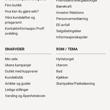
Fremtidens energiløsninger
Finn butikk
Bærekraft
Hva kan du gjøre selv?
Investor Relations
Våre kundeløfter og
Personvernerklæring
prisgaranti
EE-avfall
Kontaktinformasjon Proff
Salgsbetingelser
avdeling
Informasjonskapsler
SNARVEIER
ROM / TEMA
Min side
Hyttetorget
Ukens kampanjer
Uterom
Outlet med kuppvarer
Bad
Kundeklubb
Kjøkken
Artikler og guider
Startpakke/Pakkeløsning
Ledige stillinger
Varsling og Åpenhetsloven