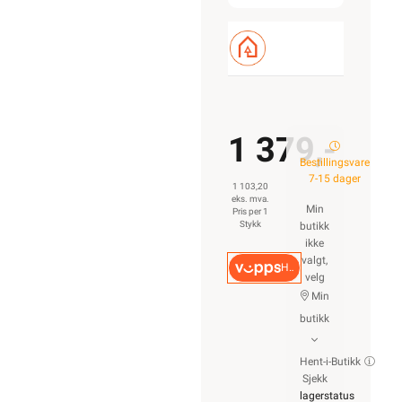
1 379,-
Bestillingsvare
7-15 dager
1 103,20
eks. mva.
Min
Pris per 1
Stykk
butikk
ikke
valgt,
Hurtigkasse
velg
Min
butikk
Hent-i-Butikk
Sjekk
lagerstatus