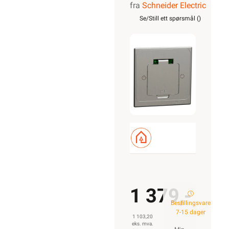
fra
Schneider Electric
XS ett
Se/Still ett spørsmål (
)
uttak
firkantet
1 379,-
Bestillingsvare
7-15 dager
1 103,20
eks. mva.