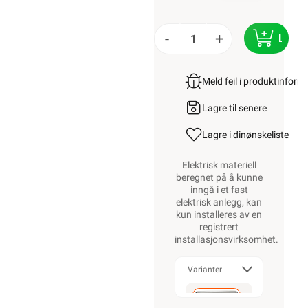
-
+
LEGG
Meld feil i produktinfor
Lagre til senere
Lagre i din
ønskeliste
Elektrisk materiell
beregnet på å kunne
inngå i et fast
elektrisk anlegg, kan
kun installeres av en
registrert
installasjonsvirksomhet
.
Varianter