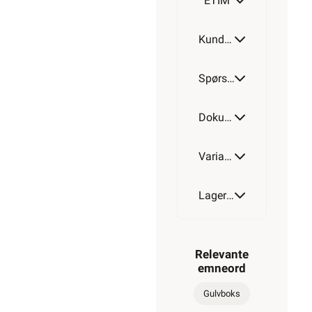
ETIM
Kundeomtale
Spørsmål og svar
Dokumentasjon
Varianter av artikkel
Lagerstatus
Relevante
emneord
Gulvboks