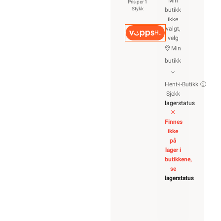
Min
Pris per 1
Stykk
butikk
ikke
valgt,
Hurtigkasse
velg
Min
butikk
Hent-i-Butikk
Sjekk
lagerstatus
Finnes
ikke
på
lager i
butikkene,
se
lagerstatus