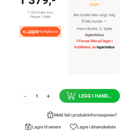
1 379,-
dager
1 103,20 eks. mva.
Min butikk ikke valgt, velg
Pris per 1 Stykk
Min butikk
Hent-i-Butikk
Sjekk
Hurtigkasse
lagerstatus
Finnes ikke på lager i
butikkene, se
lagerstatus
-
+
LEGG I HANDLEKURV
Meld feil i produktinformasjonen?
Lagre til senere
Lagre i din
ønskeliste