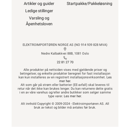
Artikler og guider
Startpakke/Pakkeløsning
Ledige stillinger
Varsling og
Åpenhetsloven
ELEKTROIMPORTØREN NORGE AS (NO 914 939 828 MVA)
Nedre Kalbakkvei 88B, 1081 Oslo
22 81 27 70
Alle produkter på nettsiden vises med gjeldende priser og
betingelser, og enkelte produkter beregnet for fast installasjon
kan kun installeres av en registrert installasjonsvirksomhet.
Les
mer her
.
Alt som går på strøm eller batterier (EE-avfall) skal leveres til
retur når det ikke kan brukes lenger. Du kan returnere dette gratis
i en av våre varehus og/eller andre butikker som selger samme
type varer.
Les mer her
.
Alt innhold Copyright © 2009-2024 - Elektroimportøren AS. All
bruk av tekst og bilder må avtales før bruk.