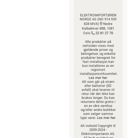
ELEKTROIMPORTØREN
NORGE AS (NO 914 939
828 MVA)
Nedre
Kalbakkvei 88B, 1081
Oslo
22 81 27 70
Alle produkter på
nettsiden vises med
gjeldende priser og
betingelser, og enkelte
produkter beregnet for
fast installasjon kan
kun installeres av en
registrert
installasjonsvirksomhet.
Les mer her
.
Alt som går på strøm
eller batterier (EE-
avfall) skal leveres til
retur når det ikke kan
brukes lenger. Du kan
returnere dette gratis i
en av våre varehus
og/eller andre butikker
som selger samme
type varer.
Les mer her
.
Alt innhold Copyright ©
2009-2024 -
Elektroimportøren AS.
All bruk av tekst og