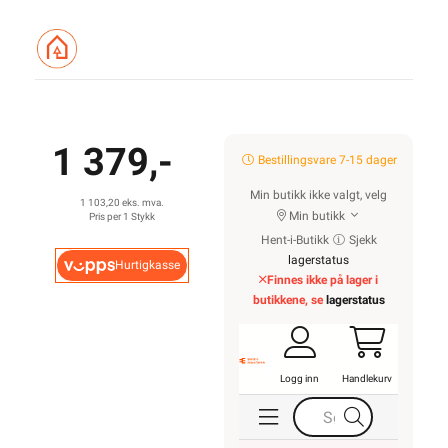
1 379,-
Bestillingsvare 7-15 dager
Min butikk ikke valgt, velg
1 103,20 eks. mva.
Min butikk
Pris per 1 Stykk
Hent-i-Butikk
Sjekk
lagerstatus
Hurtigkasse
Finnes ikke på lager i
butikkene, se
lagerstatus
Logg inn
Handlekurv