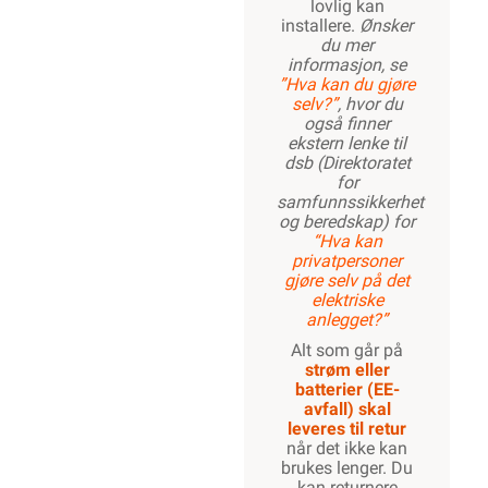
lovlig kan
installere.
Ønsker
du mer
informasjon, se
”Hva kan du gjøre
selv?”
, hvor du
også finner
ekstern lenke til
dsb (Direktoratet
for
samfunnssikkerhet
og beredskap) for
“Hva kan
privatpersoner
gjøre selv på det
elektriske
anlegget?”
Alt som går på
strøm eller
batterier (EE-
avfall) skal
leveres til retur
når det ikke kan
brukes lenger. Du
kan returnere