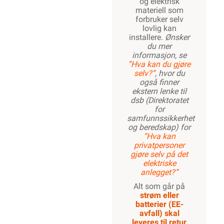
og elektrisk
materiell som
forbruker selv
lovlig kan
installere.
Ønsker
du mer
informasjon, se
”Hva kan du gjøre
selv?”
, hvor du
også finner
ekstern lenke til
dsb (Direktoratet
for
samfunnssikkerhet
og beredskap) for
“Hva kan
privatpersoner
gjøre selv på det
elektriske
anlegget?”
Alt som går på
strøm eller
batterier (EE-
avfall) skal
leveres til retur