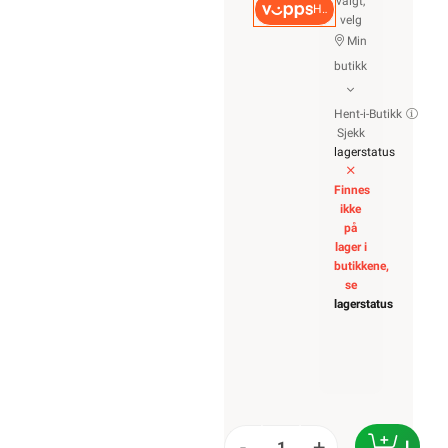
valgt,
Hurtigkasse
velg
Min
butikk
Hent-i-Butikk
Sjekk
lagerstatus
Finnes
ikke
på
lager i
butikkene,
se
lagerstatus
-
+
LEGG