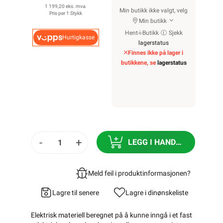
1 199,20 eks. mva.
Min butikk ikke valgt, velg
Pris per 1 Stykk
Min butikk
Hent-i-Butikk
Sjekk
Hurtigkasse
lagerstatus
Finnes ikke på lager i
butikkene, se
lagerstatus
-
+
LEGG I HANDLEKURV
Meld feil i produktinformasjonen?
Lagre til senere
Lagre i din
ønskeliste
Elektrisk materiell beregnet på å kunne inngå i et fast