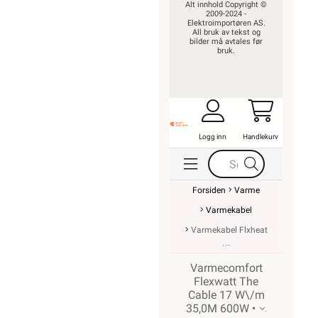
Alt innhold Copyright ©
2009-2024 -
Elektroimportøren AS.
All bruk av tekst og
bilder må avtales før
bruk.
Logg inn
Handlekurv
Forsiden
Varme
Varmekabel
Varmekabel Flxheat
Varmecomfort
Flexwatt The
Cable 17 W\/m
35,0M 600W •