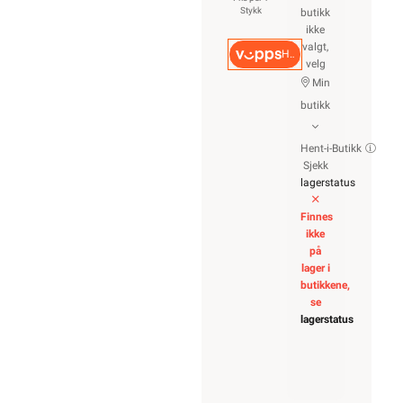
Stykk
butikk
ikke
valgt,
Hurtigkasse
velg
Min
butikk
Hent-i-Butikk
Sjekk
lagerstatus
Finnes
ikke
på
lager i
butikkene,
se
lagerstatus