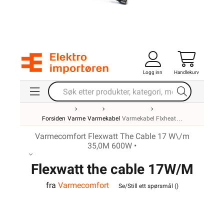
Logg inn
Handlekurv
Forsiden
Varme
Varmekabel
Varmekabel Flxheat
Varmecomfort Flexwatt The Cable 17 W\/m
35,0M 600W •
Flexwatt the cable 17W/M
fra
Varmecomfort
600w 35m
Se/Still ett spørsmål (
)