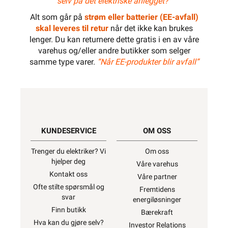
selv på det elektriske anlegget?”
Alt som går på
strøm eller batterier (EE-avfall)
skal leveres til retur
når det ikke kan brukes
lenger. Du kan returnere dette gratis i en av våre
varehus og/eller andre butikker som selger
samme type varer.
“Når EE-produkter blir avfall”
KUNDESERVICE
OM OSS
Trenger du elektriker? Vi
Om oss
hjelper deg
Våre varehus
Kontakt oss
Våre partner
Ofte stilte spørsmål og
Fremtidens
svar
energiløsninger
Finn butikk
Bærekraft
Hva kan du gjøre selv?
Investor Relations