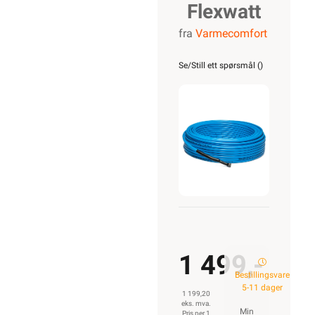
Flexwatt
fra
Varmecomfort
the cable
17W/M
Se/Still ett spørsmål (
)
600w
35m
1 499,-
Bestillingsvare
5-11 dager
1 199,20
eks. mva.
Min
Pris per 1