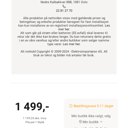
Nedre Kalbakkvei 88B, 1081 Oslo
22 81 27 70
Alle produkter på nettsiden vises med gjeldende priser og
betingelser, og enkelte produkter beregnet for fast installasjon
kan kun installeres av en registrert installasjonsvirksomhet.
Les
mer her
.
Alt som går på strøm eller batterier (EE-avfall) skal leveres til
retur når det ikke kan brukes lenger. Du kan returnere dette gratis
i en av våre varehus og/eller andre butikker som selger samme
type varer.
Les mer her
.
Alt innhold Copyright © 2009-2024 - Elektroimportøren AS. All
bruk av tekst og bilder må avtales før bruk.
1 499,-
Bestillingsvare 5-11 dager
Min butikk ikke valgt, velg
1 199,20 eks. mva.
Min butikk
Pris per 1 Stykk