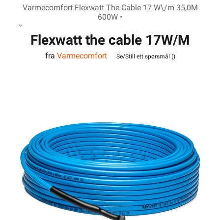
Varmecomfort Flexwatt The Cable 17 W\/m 35,0M
600W •
Flexwatt the cable 17W/M
fra
Varmecomfort
600w 35m
Se/Still ett spørsmål (
)