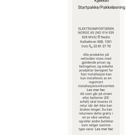
Kjøkken
Startpakke/Pakkeløsning
ELEKTROIMPORTØREN
NORGE AS (NO 914 939
828 MVA)
Nedre
Kalbakkvei 88B, 1081
Oslo
22 81 27 70
Alle produkter på
nettsiden vises med
gjeldende priser og
betingelser, og enkelte
produkter beregnet for
fast installasjon kan
kun installeres av en
registrert
installasjonsvirksomhet.
Les mer her
.
Alt som går på strøm
eller batterier (EE-
avfall) skal leveres til
retur når det ikke kan
brukes lenger. Du kan
returnere dette gratis i
en av våre varehus
og/eller andre butikker
som selger samme
type varer.
Les mer her
.