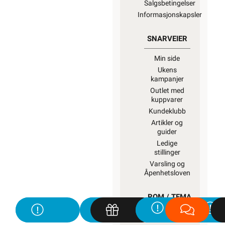
Salgsbetingelser
Informasjonskapsler
SNARVEIER
Min side
Ukens
kampanjer
Outlet med
kuppvarer
Kundeklubb
Artikler og
guider
Ledige
stillinger
Varsling og
Åpenhetsloven
ROM / TEMA
Hyttetorget