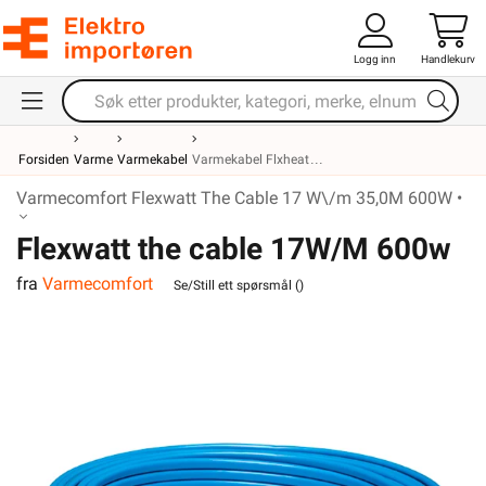
Logg inn
Handlekurv
Forsiden
Varme
Varmekabel
Varmekabel Flxheat
Varmecomfort Flexwatt The Cable 17 W\/m 35,0M 600W •
Flexwatt the cable 17W/M 600w
fra
Varmecomfort
35m
Se/Still ett spørsmål (
)