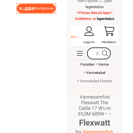
Hent-i-Butikk
Sjekk
lagerstatus
Hurtigkasse
Finnes ikke på lager i
butikkene, se
lagerstatus
Logg inn
Handlekurv
Forsiden
Varme
Varmekabel
Varmekabel Flxheat
Varmecomfort
Flexwatt The
Cable 17 W\/m
35,0M 600W •
Flexwatt
fra
Varmecomfort