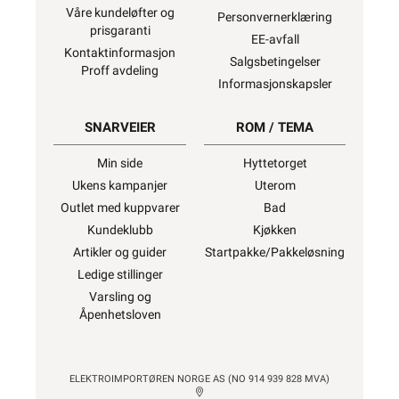
Våre kundeløfter og
Personvernerklæring
prisgaranti
EE-avfall
Kontaktinformasjon
Salgsbetingelser
Proff avdeling
Informasjonskapsler
SNARVEIER
ROM / TEMA
Min side
Hyttetorget
Ukens kampanjer
Uterom
Outlet med kuppvarer
Bad
Kundeklubb
Kjøkken
Artikler og guider
Startpakke/Pakkeløsning
Ledige stillinger
Varsling og
Åpenhetsloven
ELEKTROIMPORTØREN NORGE AS (NO 914 939 828 MVA)