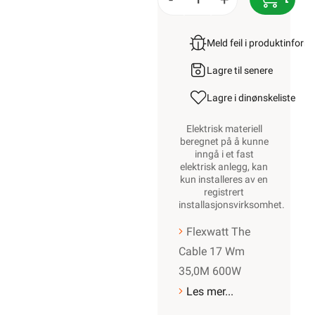
Meld feil i produktinfor
Lagre til senere
Lagre i din
ønskeliste
Elektrisk materiell
beregnet på å kunne
inngå i et fast
elektrisk anlegg, kan
kun installeres av en
registrert
installasjonsvirksomhet
.
Flexwatt The
Cable 17 Wm
35,0M 600W
Les mer...