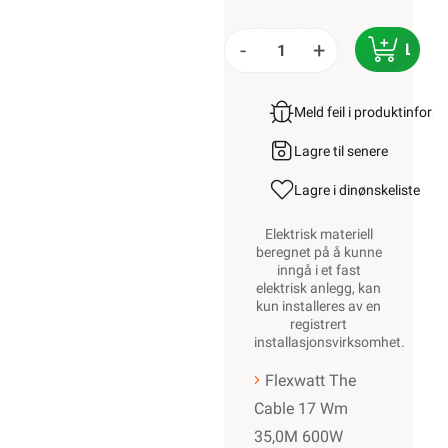
-
+
LEGG
Meld feil i produktinfor
Lagre til senere
Lagre i din
ønskeliste
Elektrisk materiell
beregnet på å kunne
inngå i et fast
elektrisk anlegg, kan
kun installeres av en
registrert
installasjonsvirksomhet
.
Flexwatt The
Cable 17 Wm
35,0M 600W