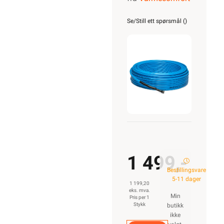
the cable
17W/M
Se/Still ett spørsmål (
)
600w
35m
1 499,-
Bestillingsvare
5-11 dager
1 199,20
eks. mva.
Min
Pris per 1
Stykk
butikk
ikke