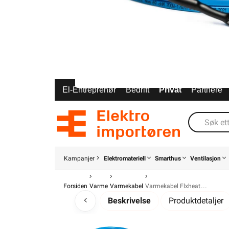
El-Entreprenør
Bedrift
Privat
Partnere
Kampanjer
Elektromateriell
Smarthus
Ventilasjon
Forsiden
Varme
Varmekabel
Varmekabel Flxheat
Beskrivelse
Produktdetaljer
FLEXWATT THE CABLE. THE CABLE 10wm er e