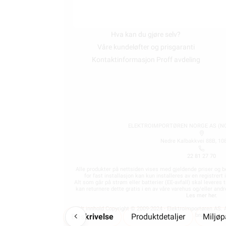
Ofte stilte spørsmål og svar
Finn butikk
Hva kan du gjøre selv?
Våre kundeløfter og prisgaranti
Kontaktinformasjon Proff avdeling
ELEKTROIMPORTØREN NORGE AS (NO 
Nedre Kalbakkvei 88B, 10
22 81 27 70
Alle produkter på nettsiden vises med gjeldende priser og b
for fast installasjon kan kun installeres av en registrer
Alt som går på strøm eller batterier (EE-avfall) skal leveres t
kan returnere dette gratis i en av våre varehus og/eller an
Les mer her
.
Alt innhold Copyright © 2009-2024 - Elektroimportøren AS. A
Beskrivelse
Produktdetaljer
bruk.
Miljø