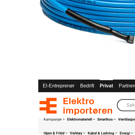
El-Entreprenør
Bedrift
Privat
Partner
Kampanjer
Elektromateriell
Smarthus
Ventilasjo
Hjem & Fritid
Verktøy
Kabel & Ledning
Energi