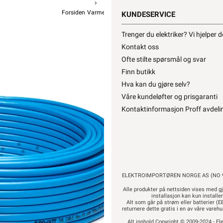
Forsiden
Varme
Varmekabel
Varmekabel Flxheat
KUNDESERVICE
Varmecomfor
Trenger du elektriker? Vi hjelper 
Flexwatt t
Kontakt oss
Ofte stilte spørsmål og svar
fra
Finn butikk
Hva kan du gjøre selv?
Våre kundeløfter og prisgaranti
Kontaktinformasjon Proff avdeli
7 059,-
5
Hurtigk
ELEKTROIMPORTØREN NORGE AS (NO 9
Alle produkter på nettsiden vises med gj
installasjon kan kun installe
Alt som går på strøm eller batterier (EE
returnere dette gratis i en av våre vare
Alt innhold Copyright © 2009-2024 - Ele