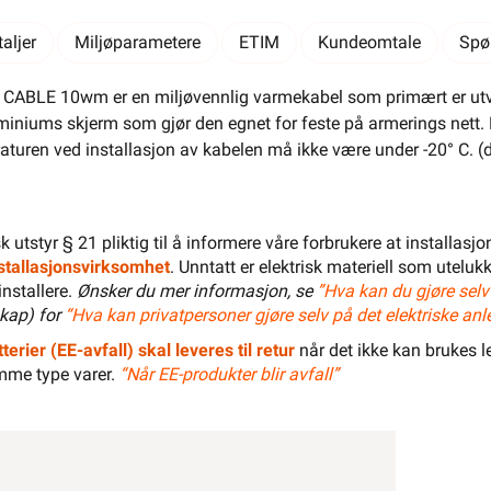
El-Entreprenør
Bedrift
Privat
Partnere
aljer
Miljøparametere
ETIM
Kundeomtale
Spø
Kampanjer
Elektromateriell
E 10wm er en miljøvennlig varmekabel som primært er utviklet 
Smarthus
Ventilasjon
Elbillader
iniums skjerm som gjør den egnet for feste på armerings nett. 
turen ved installasjon av kabelen må ikke være under -20° C. (de
Belysning
Varme
Hjem & Fritid
Verktøy
Kabel & Ledning
Energi
isk utstyr § 21 pliktig til å informere våre forbrukere at installas
installasjonsvirksomhet
. Unntatt er elektrisk materiell som utelukk
Mer
Varemerker
installere.
Ønsker du mer informasjon, se
”Hva kan du gjøre selv
Din butikk
Kontakt
kap) for
“Hva kan privatpersoner gjøre selv på det elektriske anl
oss
terier (EE-avfall) skal leveres til retur
når det ikke kan brukes le
mme type varer.
“Når EE-produkter blir avfall”
Finn butikk
Finn elektriker
Logg inn
Handlekurv