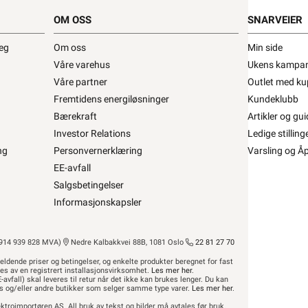
OM OSS
SNARVEIER
t Flexwatt The cabel 10w\/m 200m 2000w •
deg
Om oss
Min side
he cable 10W/M 2000w 200m
Våre varehus
Ukens kampan
Våre partner
Outlet med ku
Varmecomfort
Se/Still ett spørsmål (
)
Fremtidens energiløsninger
Kundeklubb
Bærekraft
Artikler og gui
Investor Relations
Ledige stilling
ng
Personvernerklæring
Varsling og Å
 647,20 eks. mva.
Bestillingsvare 5-11 dager
Pris per 1 Stykk
EE-avfall
Salgsbetingelser
Min butikk ikke valgt, velg
Min butikk
Hent-i-Butikk
Sjekk
lagerstatus
Informasjonskapsler
asse
Finnes ikke på lager i butikkene, se
lagerstatus
14 939 828 MVA)
Nedre Kalbakkvei 88B, 1081 Oslo
22 81 27 70
eldende priser og betingelser, og enkelte produkter beregnet for fast
res av en registrert installasjonsvirksomhet.
Les mer her
.
-avfall) skal leveres til retur når det ikke kan brukes lenger. Du kan
hus og/eller andre butikker som selger samme type varer.
Les mer her
.
ktroimportøren AS. All bruk av tekst og bilder må avtales før bruk.