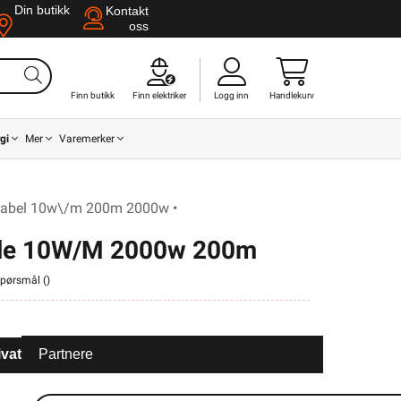
Din butikk
Kontakt
oss
Finn butikk
Finn elektriker
Logg inn
Handlekurv
gi
Mer
Varemerker
cabel 10w\/m 200m 2000w •
able 10W/M 2000w 200m
 spørsmål (
)
ivat
Partnere