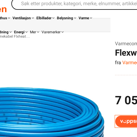
thus
Ventilasjon
Elbillader
Belysning
Varme
dning
Energi
Mer
Varemerker
mekabel Flxheat
Varmecom
Flexw
fra
Varme
7 05
Din butikk
Kontakt
oss