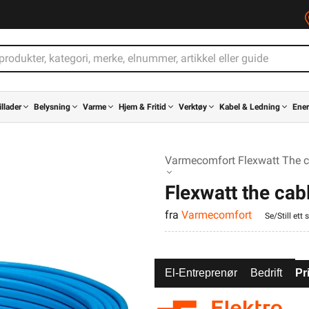
illader
Belysning
Varme
Hjem & Fritid
Verktøy
Kabel & Ledning
Ener
Varmecomfort Flexwatt The 
Flexwatt the c
fra
Varmecomfort
Se/Still ett
El-Entreprenør
Bedrift
Pr