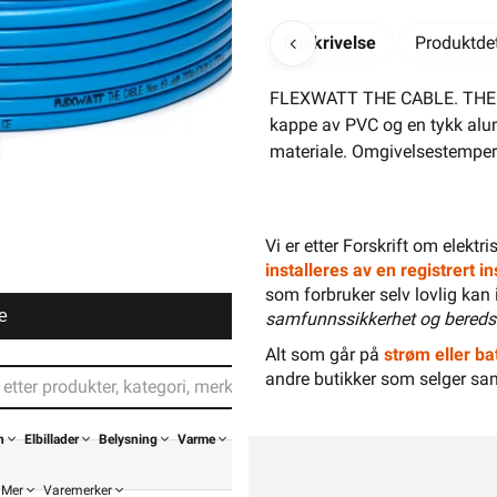
Beskrivelse
Produktdet
FLEXWATT THE CABLE. THE CABL
kappe av PVC og en tykk alum
materiale. Omgivelsestempera
Vi er etter Forskrift om elektr
installeres av en registrert 
som forbruker selv lovlig kan 
e
samfunnssikkerhet og bereds
Alt som går på
strøm eller bat
andre butikker som selger sa
n
Elbillader
Belysning
Varme
Mer
Varemerker