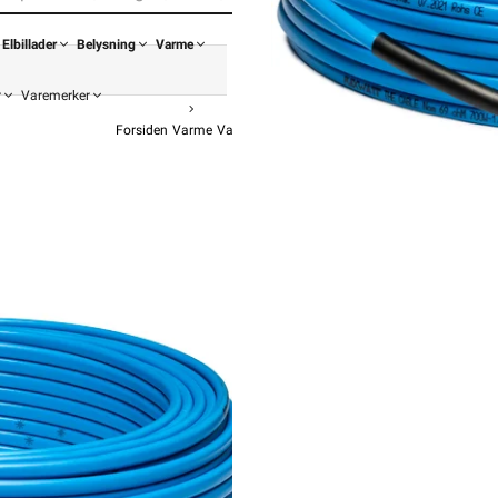
Elbillader
Belysning
Varme
r
Varemerker
Forsiden
Varme
Varmekabel
Varmekabel Flxheat
Varmecomfort F
Flexwatt th
fra
Va
7 059,-
5 647,
Pris
Hurtigkass