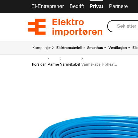
El-Entreprenør
Bedrift
Privat
Partnere
Kampanjer
Elektromateriell
Smarthus
Ventilasjon
Elb
Forsiden
Varme
Varmekabel
Varmekabel Flxheat