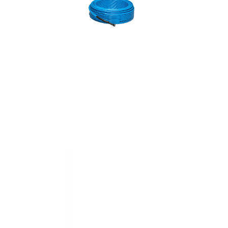
kappe av PVC og en tykk aluminiums sk
materiale. Omgivelsestemperaturen ved 
Vi er etter Forskrift om elektrisk utstyr § 2
installeres av en registrert installasjonsv
som forbruker selv lovlig kan installer
samfunnssik
Alt som går på
strøm eller batterier (EE-
KUNDESERVICE
Trenger du elektriker? Vi hjelper deg
Kontakt oss