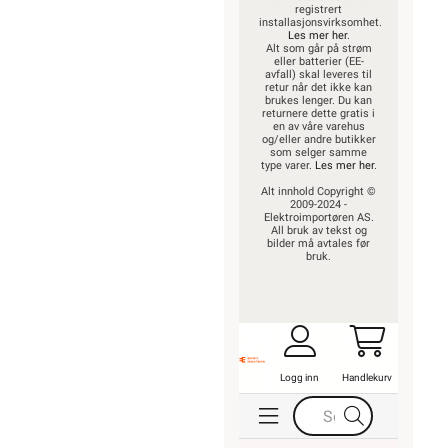
registrert
installasjonsvirksomhet.
Les mer her
.
Alt som går på strøm
eller batterier (EE-
avfall) skal leveres til
retur når det ikke kan
brukes lenger. Du kan
returnere dette gratis i
en av våre varehus
og/eller andre butikker
som selger samme
type varer.
Les mer her
.
Alt innhold Copyright ©
2009-2024 -
Elektroimportøren AS.
All bruk av tekst og
bilder må avtales før
bruk.
Logg inn
Handlekurv