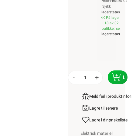
Hent-i-Butikk
Sjekk
lagerstatus
På lager
i 18 av 32
butikker, se
lagerstatus
-
+
LEGG
Meld feil i produktinfor
Lagre til senere
Lagre i din
ønskeliste
Elektrisk materiell