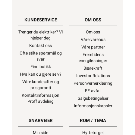
KUNDESERVICE
OM OSS
Trenger du elektriker? Vi
Om oss
hjelper deg
Våre varehus
Kontakt oss
Våre partner
Ofte stilte spørsmål og
Fremtidens
svar
energiløsninger
Finn butikk
Bærekraft
Hva kan du gjøre selv?
Investor Relations
Våre kundeløfter og
Personvernerklæring
prisgaranti
EE-avfall
Kontaktinformasjon
Salgsbetingelser
Proff avdeling
Informasjonskapsler
SNARVEIER
ROM / TEMA
Min side
Hyttetorget