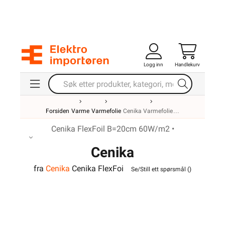
Logg inn
Handlekurv
Forsiden
Varme
Varmefolie
Cenika Varmefolie
Cenika FlexFoil B=20cm 60W/m2 •
Cenika
fra
Cenika
Cenika FlexFoi
FlexFoil B=20cm 60W/m2
Se/Still ett spørsmål (
)