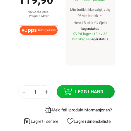
119,90
Min butikk ikke valgt, velg
95,92 eks. mva.
Min butikk
Pris per 1 Meter
Hent-i-Butikk
Sjekk
lagerstatus
Hurtigkasse
På lager i 18 av 32
butikker, se
lagerstatus
-
+
LEGG I HANDLEKURV
Meld feil i produktinformasjonen?
Lagre til senere
Lagre i din
ønskeliste