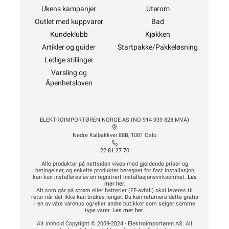
Ukens kampanjer
Uterom
Outlet med kuppvarer
Bad
Kundeklubb
Kjøkken
Artikler og guider
Startpakke/Pakkeløsning
Ledige stillinger
Varsling og
Åpenhetsloven
ELEKTROIMPORTØREN NORGE AS (NO 914 939 828 MVA)
Nedre Kalbakkvei 88B, 1081 Oslo
22 81 27 70
Alle produkter på nettsiden vises med gjeldende priser og
betingelser, og enkelte produkter beregnet for fast installasjon
kan kun installeres av en registrert installasjonsvirksomhet.
Les
mer her
.
Alt som går på strøm eller batterier (EE-avfall) skal leveres til
retur når det ikke kan brukes lenger. Du kan returnere dette gratis
i en av våre varehus og/eller andre butikker som selger samme
type varer.
Les mer her
.
Alt innhold Copyright © 2009-2024 - Elektroimportøren AS. All