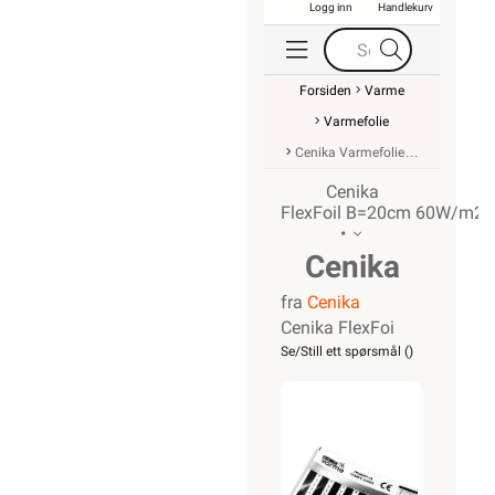
Logg inn
Handlekurv
Forsiden
Varme
Varmefolie
Cenika Varmefolie
Cenika
FlexFoil B=20cm 60W/m2
•
Cenika
fra
Cenika
FlexFoil B=20
Cenika FlexFoi
Se/Still ett spørsmål (
)