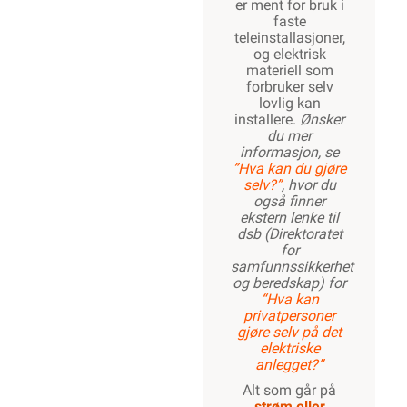
er ment for bruk i
faste
teleinstallasjoner,
og elektrisk
materiell som
forbruker selv
lovlig kan
installere.
Ønsker
du mer
informasjon, se
”Hva kan du gjøre
selv?”
, hvor du
også finner
ekstern lenke til
dsb (Direktoratet
for
samfunnssikkerhet
og beredskap) for
“Hva kan
privatpersoner
gjøre selv på det
elektriske
anlegget?”
Alt som går på
strøm eller