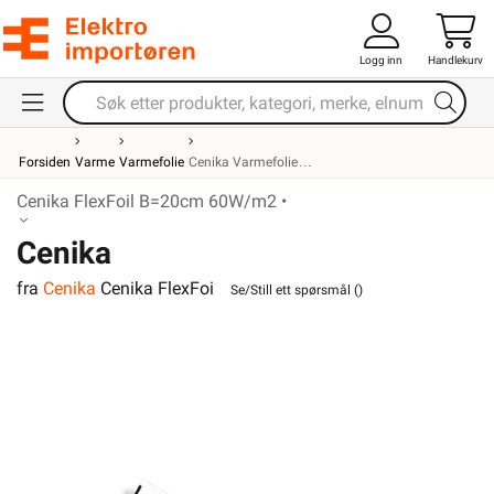
Logg inn
Handlekurv
Forsiden
Varme
Varmefolie
Cenika Varmefolie
Cenika FlexFoil B=20cm 60W/m2 •
Cenika
fra
Cenika
Cenika FlexFoi
FlexFoil B=20cm 60W/m2
Se/Still ett spørsmål (
)