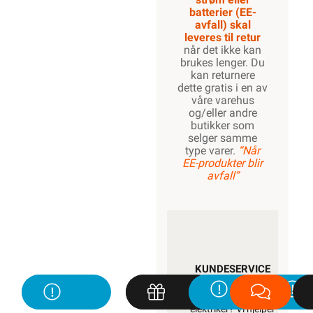
batterier (EE-
avfall) skal
leveres til retur
når det ikke kan
brukes lenger. Du
kan returnere
dette gratis i en av
våre varehus
og/eller andre
butikker som
selger samme
type varer.
“Når
EE-produkter blir
avfall”
KUNDESERVICE
Trenger du
elektriker? Vi hjelper