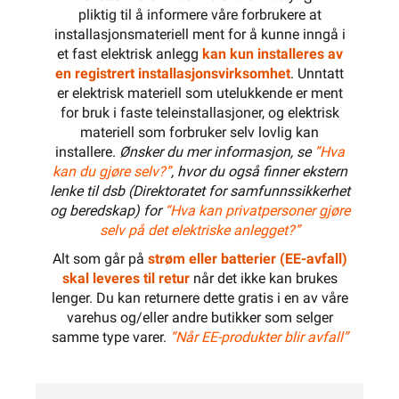
pliktig til å informere våre forbrukere at
installasjonsmateriell ment for å kunne inngå i
et fast elektrisk anlegg
kan kun installeres av
en registrert installasjonsvirksomhet
. Unntatt
er elektrisk materiell som utelukkende er ment
for bruk i faste teleinstallasjoner, og elektrisk
materiell som forbruker selv lovlig kan
installere.
Ønsker du mer informasjon, se
”Hva
kan du gjøre selv?”
, hvor du også finner ekstern
lenke til dsb (Direktoratet for samfunnssikkerhet
og beredskap) for
“Hva kan privatpersoner gjøre
selv på det elektriske anlegget?”
Alt som går på
strøm eller batterier (EE-avfall)
skal leveres til retur
når det ikke kan brukes
lenger. Du kan returnere dette gratis i en av våre
varehus og/eller andre butikker som selger
samme type varer.
“Når EE-produkter blir avfall”