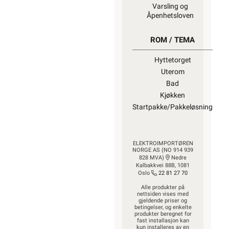
Varsling og
Åpenhetsloven
ROM / TEMA
Hyttetorget
Uterom
Bad
Kjøkken
Startpakke/Pakkeløsning
ELEKTROIMPORTØREN
NORGE AS (NO 914 939
828 MVA)
Nedre
Kalbakkvei 88B, 1081
Oslo
22 81 27 70
Alle produkter på
nettsiden vises med
gjeldende priser og
betingelser, og enkelte
produkter beregnet for
fast installasjon kan
kun installeres av en