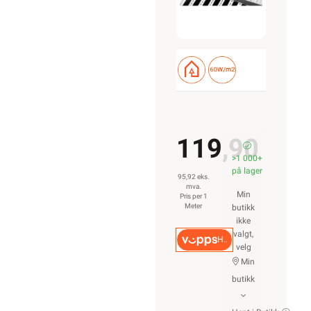
119,90
>1 000+
på lager
95,92 eks.
mva.
Min
Pris per 1
Meter
butikk
ikke
valgt,
Hurtigkasse
velg
Min
butikk