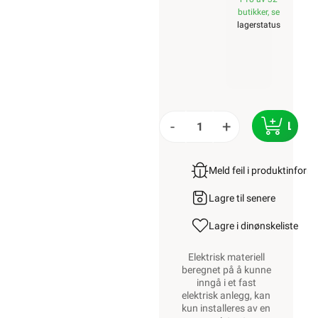
butikker, se
lagerstatus
-
+
LEGG
Meld feil i produktinfor
Lagre til senere
Lagre i din
ønskeliste
Elektrisk materiell
beregnet på å kunne
inngå i et fast
elektrisk anlegg, kan
kun installeres av en