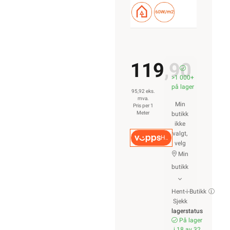
119,90
>1 000+
på lager
95,92 eks.
mva.
Min
Pris per 1
Meter
butikk
ikke
valgt,
Hurtigkasse
velg
Min
butikk
Hent-i-Butikk
Sjekk
lagerstatus
På lager
i 18 av 32