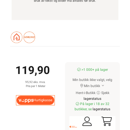
bruk av tekst og bilder må avtales før bruk.
119,90
>1 000+ på lager
Min butikk ikke valgt, velg
95,92 eks. mva.
Min butikk
Pris per 1 Meter
Hent-i-Butikk
Sjekk
lagerstatus
Hurtigkasse
På lager i 18 av 32
butikker, se
lagerstatus