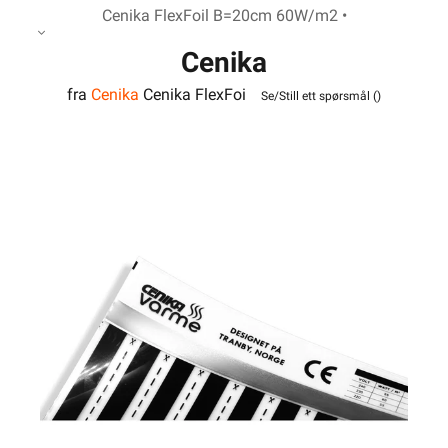
Cenika FlexFoil B=20cm 60W/m2 •
Cenika
fra
Cenika
Cenika FlexFoi
FlexFoil B=20cm 60W/m2
Se/Still ett spørsmål (
)