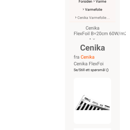
Forsiden
Varme
Varmefolie
Cenika Varmefolie
Cenika
FlexFoil B=20cm 60W/m2
•
Cenika
fra
Cenika
FlexFoil B=20
Cenika FlexFoi
Se/Still ett spørsmål (
)