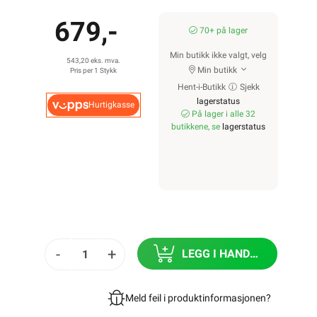
679,-
70+ på lager
Min butikk ikke valgt, velg
543,20 eks. mva.
Min butikk
Pris per 1 Stykk
Hent-i-Butikk
Sjekk
lagerstatus
Hurtigkasse
På lager i alle 32
butikkene, se
lagerstatus
-
+
LEGG I HANDLEKURV
Meld feil i produktinformasjonen?