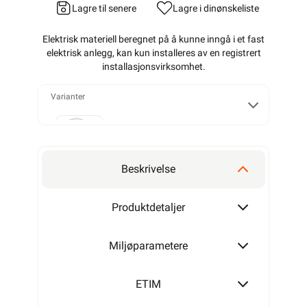
Lagre til senere
Lagre i din
ønskeliste
Elektrisk materiell beregnet på å kunne inngå i et fast
elektrisk anlegg, kan kun installeres av en registrert
installasjonsvirksomhet
.
Varianter
T25
Beskrivelse
T40
Produktdetaljer
Miljøparametere
T60
ETIM