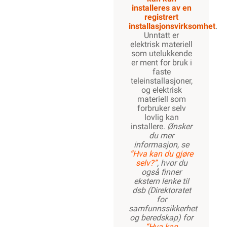
installeres av en
registrert
installasjonsvirksomhet
.
Unntatt er
elektrisk materiell
som utelukkende
er ment for bruk i
faste
teleinstallasjoner,
og elektrisk
materiell som
forbruker selv
lovlig kan
installere.
Ønsker
du mer
informasjon, se
”Hva kan du gjøre
selv?”
, hvor du
også finner
ekstern lenke til
dsb (Direktoratet
for
samfunnssikkerhet
og beredskap) for
“Hva kan