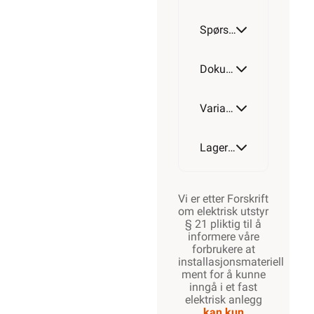
Spørsmål og svar
T250
Dokumentasjon
Varianter av artikkel
T350
Lagerstatus
Vi er etter Forskrift
om elektrisk utstyr
§ 21 pliktig til å
informere våre
forbrukere at
installasjonsmateriell
ment for å kunne
inngå i et fast
elektrisk anlegg
kan kun