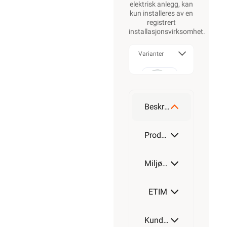
elektrisk anlegg, kan
kun installeres av en
registrert
installasjonsvirksomhet
.
Varianter
T25
Beskrivelse
T40
Produktdetaljer
Miljøparametere
T60
ETIM
Kundeomtale
T160