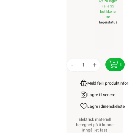
På lager
i alle 32
butikkene,
se
lagerstatus
-
+
LEGG
Meld feil i produktinfor
Lagre til senere
Lagre i din
ønskeliste
Elektrisk materiell
beregnet på å kunne
inngå i et fast