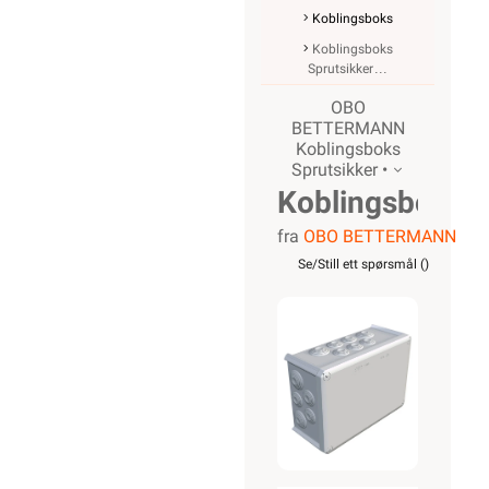
Koblingsboks
Koblingsboks
Sprutsikker
OBO
BETTERMANN
Koblingsboks
Sprutsikker •
Koblingsboks
fra
OBO BETTERMANN
OBO T350
Se/Still ett spørsmål (
)
IP66