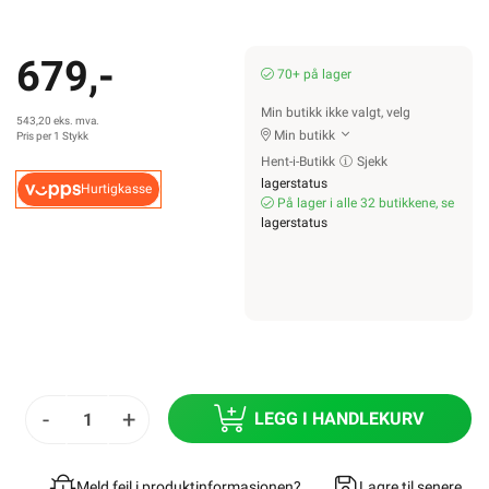
679,-
70+ på lager
Min butikk ikke valgt, velg
543,20 eks. mva.
Min butikk
Pris per 1 Stykk
Hent-i-Butikk
Sjekk
lagerstatus
Hurtigkasse
På lager i alle 32 butikkene, se
lagerstatus
-
+
LEGG I HANDLEKURV
Meld feil i produktinformasjonen?
Lagre til senere