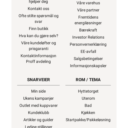
hjelper deg
Våre varehus
Kontakt oss
Våre partner
Ofte stilte spørsmål og
Fremtidens
svar
energiløsninger
Finn butikk
Bærekraft
Hva kan du gjøre selv?
Investor Relations
Våre kundeløfter og
Personvernerklæring
prisgaranti
EE-avfall
Kontaktinformasjon
Salgsbetingelser
Proff avdeling
Informasjonskapsler
SNARVEIER
ROM / TEMA
Min side
Hyttetorget
Ukens kampanjer
Uterom
Outlet med kuppvarer
Bad
Kundeklubb
Kjøkken
Artikler og guider
Startpakke/Pakkeløsning
Ledige stillinger