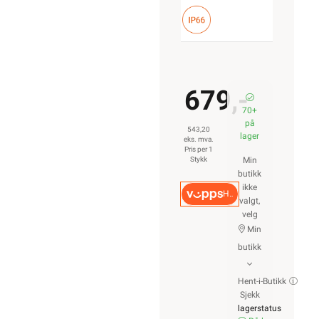
679,-
70+
på
543,20
lager
eks. mva.
Pris per 1
Stykk
Min
butikk
ikke
Hurtigkasse
valgt,
velg
Min
butikk
Hent-i-Butikk
Sjekk
lagerstatus