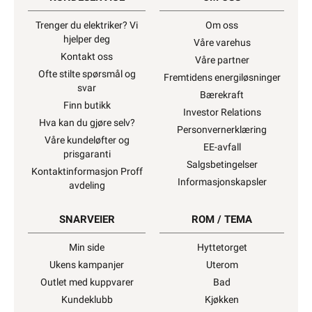
Trenger du elektriker? Vi
Om oss
hjelper deg
Våre varehus
Kontakt oss
Våre partner
Ofte stilte spørsmål og
Fremtidens energiløsninger
svar
Bærekraft
Finn butikk
Investor Relations
Hva kan du gjøre selv?
Personvernerklæring
Våre kundeløfter og
EE-avfall
prisgaranti
Salgsbetingelser
Kontaktinformasjon Proff
Informasjonskapsler
avdeling
SNARVEIER
ROM / TEMA
Min side
Hyttetorget
Ukens kampanjer
Uterom
Outlet med kuppvarer
Bad
Kundeklubb
Kjøkken