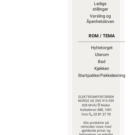
Ledige
stillinger
Varsling og
Åpenhetsloven
ROM / TEMA
Hyttetorget
Uterom
Bad
Kjøkken
Startpakke/Pakkeløsning
ELEKTROIMPORTØREN
NORGE AS (NO 914 939
828 MVA)
Nedre
Kalbakkvei 88B, 1081
Oslo
22 81 27 70
Alle produkter på
nettsiden vises med
gjeldende priser og
betingelser, og enkelte