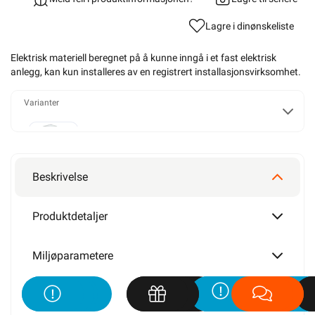
Lagre i din
ønskeliste
Elektrisk materiell beregnet på å kunne inngå i et fast elektrisk
anlegg, kan kun installeres av en registrert installasjonsvirksomhet
.
Varianter
T25
Beskrivelse
T40
Produktdetaljer
Miljøparametere
T60
ETIM