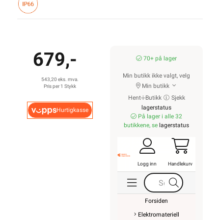
679,-
70+ på lager
Min butikk ikke valgt, velg
543,20 eks. mva.
Min butikk
Pris per 1 Stykk
Hent-i-Butikk
Sjekk
lagerstatus
Hurtigkasse
På lager i alle 32
butikkene, se
lagerstatus
Logg inn
Handlekurv
Forsiden
Elektromateriell