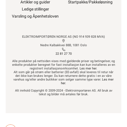
Artikler og guider
Startpakke/Pakkeløsning
Ledige stillinger
Varsling og Åpenhetsloven
ELEKTROIMPORTØREN NORGE AS (NO 914 939 828 MVA)
Nedre Kalbakkvei 88B, 1081 Oslo
22 81 27 70
Alle produkter på nettsiden vises med gjeldende priser og betingelser, og
enkelte produkter beregnet for fast installasjon kan kun installeres av en
registrert installasjonsvirksomhet.
Les mer her
.
Alt som går på strøm eller batterier (EE-avfall) skal leveres til retur når
det ikke kan brukes lenger. Du kan returnere dette gratis i en av våre
varehus og/eller andre butikker som selger samme type varer.
Les mer
her
.
Alt innhold Copyright © 2009-2024 - Elektroimportøren AS. All bruk av
tekst og bilder må avtales før bruk.