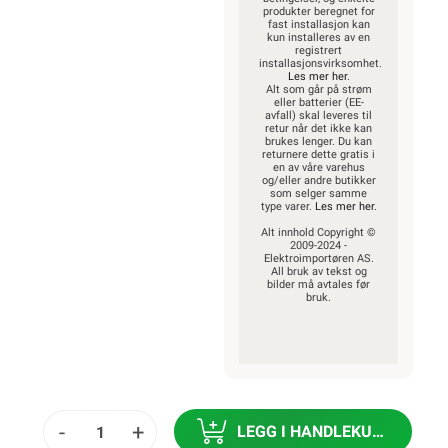
produkter beregnet for
fast installasjon kan
kun installeres av en
registrert
installasjonsvirksomhet.
Les mer her
.
Alt som går på strøm
eller batterier (EE-
avfall) skal leveres til
retur når det ikke kan
brukes lenger. Du kan
returnere dette gratis i
en av våre varehus
og/eller andre butikker
som selger samme
type varer.
Les mer her
.
Alt innhold Copyright ©
2009-2024 -
Elektroimportøren AS.
All bruk av tekst og
bilder må avtales før
bruk.
-
+
LEGG I HANDLEKURV