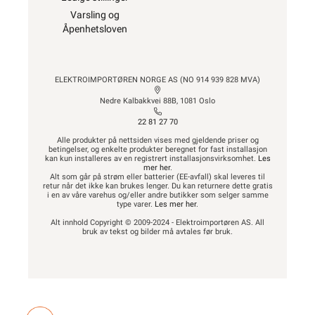
Varsling og
Åpenhetsloven
ELEKTROIMPORTØREN NORGE AS (NO 914 939 828 MVA)
Nedre Kalbakkvei 88B, 1081 Oslo
22 81 27 70
Alle produkter på nettsiden vises med gjeldende priser og
betingelser, og enkelte produkter beregnet for fast installasjon
kan kun installeres av en registrert installasjonsvirksomhet.
Les
mer her
.
Alt som går på strøm eller batterier (EE-avfall) skal leveres til
retur når det ikke kan brukes lenger. Du kan returnere dette gratis
i en av våre varehus og/eller andre butikker som selger samme
type varer.
Les mer her
.
Alt innhold Copyright © 2009-2024 - Elektroimportøren AS. All
bruk av tekst og bilder må avtales før bruk.