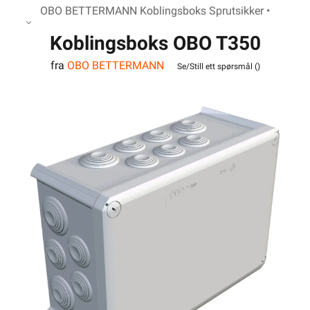
OBO BETTERMANN Koblingsboks Sprutsikker •
Koblingsboks OBO T350
fra
OBO BETTERMANN
IP66
Se/Still ett spørsmål (
)