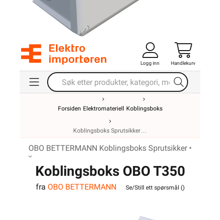
Logg inn
Handlekurv
Forsiden
Elektromateriell
Koblingsboks
Koblingsboks Sprutsikker
OBO BETTERMANN Koblingsboks Sprutsikker •
Koblingsboks OBO T350
fra
OBO BETTERMANN
IP66
Se/Still ett spørsmål (
)