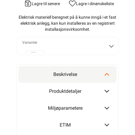
Lagre til senere
Lagre i din
ønskeliste
Elektrisk materiell beregnet på å kunne inngå i et fast
elektrisk anlegg, kan kun installeres av en registrert
installasjonsvirksomhet
.
Varianter
T25
Beskrivelse
T40
Produktdetaljer
Miljøparametere
T60
ETIM