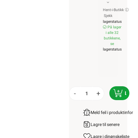
Hent-i-Butikk
Sjekk
lagerstatus
På lager
i alle 32
butikkene,
se
lagerstatus
-
+
LEGG
Meld feil i produktinfor
Lagre til senere
Lagre i din
ønskeliste