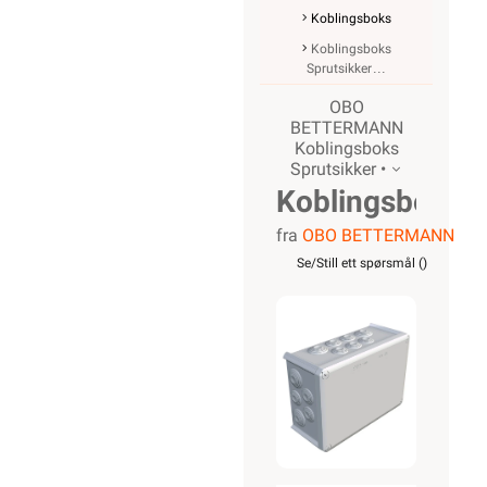
Koblingsboks
Koblingsboks
Sprutsikker
OBO
BETTERMANN
Koblingsboks
Sprutsikker •
Koblingsboks
fra
OBO BETTERMANN
OBO T350
Se/Still ett spørsmål (
)
IP66