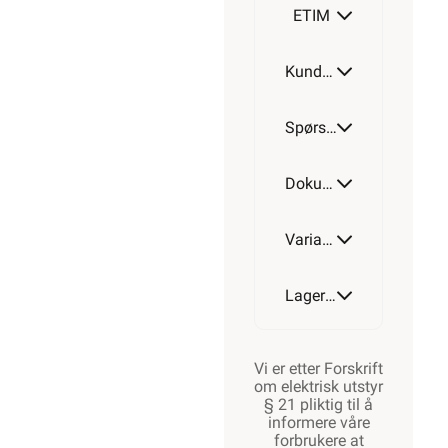
ETIM
Kundeomtale
T160
Spørsmål og svar
T250
Dokumentasjon
Varianter av artikkel
T350
Lagerstatus
Vi er etter Forskrift
om elektrisk utstyr
§ 21 pliktig til å
informere våre
forbrukere at