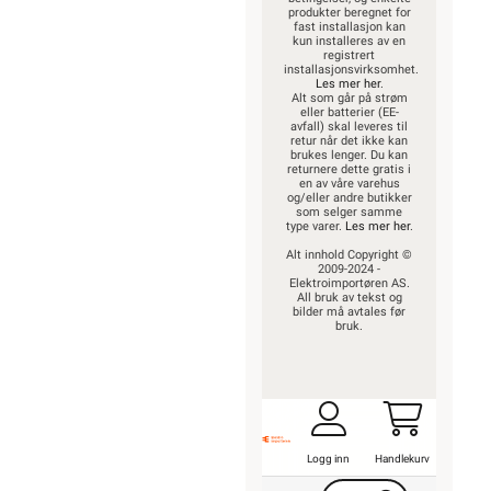
produkter beregnet for
fast installasjon kan
kun installeres av en
registrert
installasjonsvirksomhet.
Les mer her
.
Alt som går på strøm
eller batterier (EE-
avfall) skal leveres til
retur når det ikke kan
brukes lenger. Du kan
returnere dette gratis i
en av våre varehus
og/eller andre butikker
som selger samme
type varer.
Les mer her
.
Alt innhold Copyright ©
2009-2024 -
Elektroimportøren AS.
All bruk av tekst og
bilder må avtales før
bruk.
Logg inn
Handlekurv