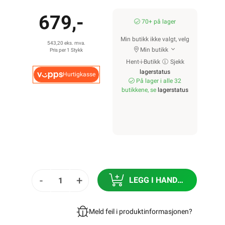
679,-
70+ på lager
Min butikk ikke valgt, velg
543,20 eks. mva.
Min butikk
Pris per 1 Stykk
Hent-i-Butikk
Sjekk
lagerstatus
Hurtigkasse
På lager i alle 32
butikkene, se
lagerstatus
-
+
LEGG I HANDLEKURV
Meld feil i produktinformasjonen?