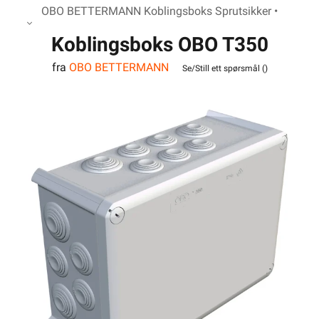
OBO BETTERMANN Koblingsboks Sprutsikker •
Koblingsboks OBO T350
fra
OBO BETTERMANN
IP66
Se/Still ett spørsmål (
)