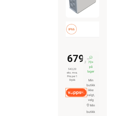
679,-
70+
på
543,20
lager
eks. mva.
Pris per 1
Stykk
Min
butikk
ikke
Hurtigkasse
valgt,
velg
Min
butikk