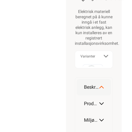
Elektrisk materiell
beregnet på å kunne
inngå i et fast
elektrisk anlegg, kan
kun installeres av en
registrert
installasjonsvirksomhet
.
Varianter
T25
Beskrivelse
T40
Produktdetaljer
Miljøparametere
T60