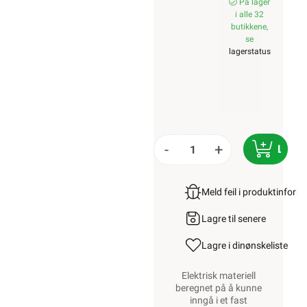
På lager
i alle 32
butikkene,
se
lagerstatus
-
+
LEGG
Meld feil i produktinfor
Lagre til senere
Lagre i din
ønskeliste
Elektrisk materiell
beregnet på å kunne
inngå i et fast