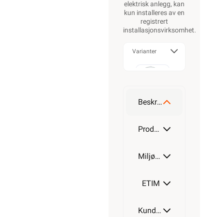
elektrisk anlegg, kan
kun installeres av en
registrert
installasjonsvirksomhet
.
Varianter
T25
Beskrivelse
T40
Produktdetaljer
Miljøparametere
T60
ETIM
Kundeomtale
T160