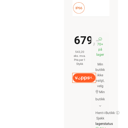
679,-
70+
på
543,20
lager
eks. mva.
Pris per 1
Stykk
Min
butikk
ikke
Hurtigkasse
valgt,
velg
Min
butikk
Hent-i-Butikk
Sjekk
lagerstatus