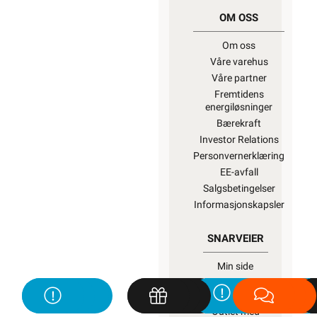
OM OSS
Om oss
Våre varehus
Våre partner
Fremtidens
energiløsninger
Bærekraft
Investor Relations
Personvernerklæring
EE-avfall
Salgsbetingelser
Informasjonskapsler
SNARVEIER
Min side
Ukens
kampanjer
Outlet med