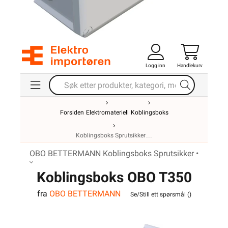
Logg inn
Handlekurv
Forsiden
Elektromateriell
Koblingsboks
Koblingsboks Sprutsikker
OBO BETTERMANN Koblingsboks Sprutsikker •
Koblingsboks OBO T350
fra
OBO BETTERMANN
IP66
Se/Still ett spørsmål (
)