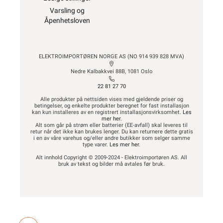
Varsling og
Åpenhetsloven
ELEKTROIMPORTØREN NORGE AS (NO 914 939 828 MVA)
Nedre Kalbakkvei 88B, 1081 Oslo
22 81 27 70
Alle produkter på nettsiden vises med gjeldende priser og
betingelser, og enkelte produkter beregnet for fast installasjon
kan kun installeres av en registrert installasjonsvirksomhet.
Les
mer her
.
Alt som går på strøm eller batterier (EE-avfall) skal leveres til
retur når det ikke kan brukes lenger. Du kan returnere dette gratis
i en av våre varehus og/eller andre butikker som selger samme
type varer.
Les mer her
.
Alt innhold Copyright © 2009-2024 - Elektroimportøren AS. All
bruk av tekst og bilder må avtales før bruk.