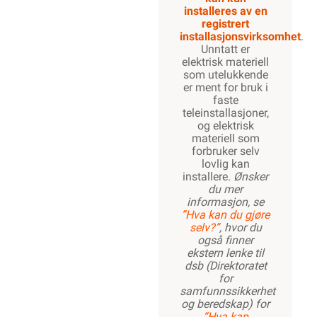
installeres av en
registrert
installasjonsvirksomhet
.
Unntatt er
elektrisk materiell
som utelukkende
er ment for bruk i
faste
teleinstallasjoner,
og elektrisk
materiell som
forbruker selv
lovlig kan
installere.
Ønsker
du mer
informasjon, se
”Hva kan du gjøre
selv?”
, hvor du
også finner
ekstern lenke til
dsb (Direktoratet
for
samfunnssikkerhet
og beredskap) for
“Hva kan