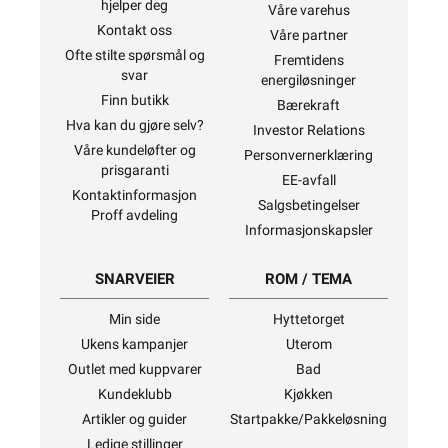
hjelper deg
Våre varehus
Kontakt oss
Våre partner
Ofte stilte spørsmål og
Fremtidens
svar
energiløsninger
Finn butikk
Bærekraft
Hva kan du gjøre selv?
Investor Relations
Våre kundeløfter og
Personvernerklæring
prisgaranti
EE-avfall
Kontaktinformasjon
Salgsbetingelser
Proff avdeling
Informasjonskapsler
SNARVEIER
ROM / TEMA
Min side
Hyttetorget
Ukens kampanjer
Uterom
Outlet med kuppvarer
Bad
Kundeklubb
Kjøkken
Artikler og guider
Startpakke/Pakkeløsning
Ledige stillinger