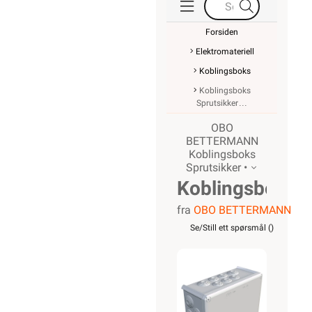
Forsiden
Elektromateriell
Koblingsboks
Koblingsboks
Sprutsikker
OBO
BETTERMANN
Koblingsboks
Sprutsikker •
Koblingsboks
fra
OBO BETTERMANN
OBO T350
Se/Still ett spørsmål (
)
IP66