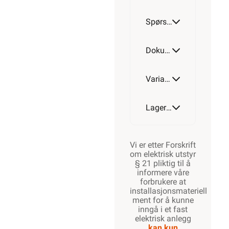
Spørsmål og svar
T250
Dokumentasjon
Varianter av artikkel
T350
Lagerstatus
Vi er etter Forskrift
om elektrisk utstyr
§ 21 pliktig til å
informere våre
forbrukere at
installasjonsmateriell
ment for å kunne
inngå i et fast
elektrisk anlegg
kan kun