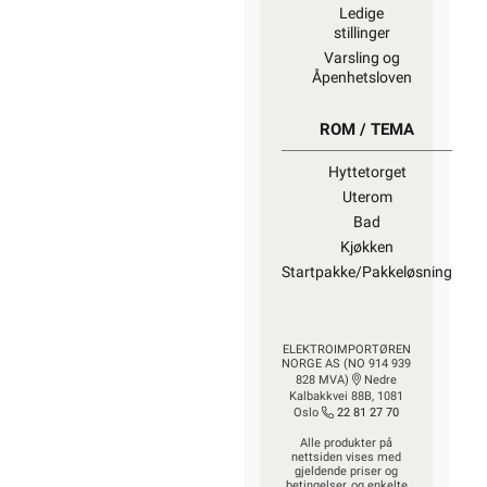
Ledige
stillinger
Varsling og
Åpenhetsloven
ROM / TEMA
Hyttetorget
Uterom
Bad
Kjøkken
Startpakke/Pakkeløsning
ELEKTROIMPORTØREN
NORGE AS (NO 914 939
828 MVA)
Nedre
Kalbakkvei 88B, 1081
Oslo
22 81 27 70
Alle produkter på
nettsiden vises med
gjeldende priser og
betingelser, og enkelte