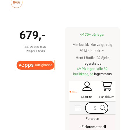
679,-
70+ på lager
Min butikk ikke valgt, velg
543,20 eks. mva.
Min butikk
Pris per 1 Stykk
Hent-i-Butikk
Sjekk
lagerstatus
Hurtigkasse
På lager i alle 32
butikkene, se
lagerstatus
Logg inn
Handlekurv
Forsiden
Elektromateriell