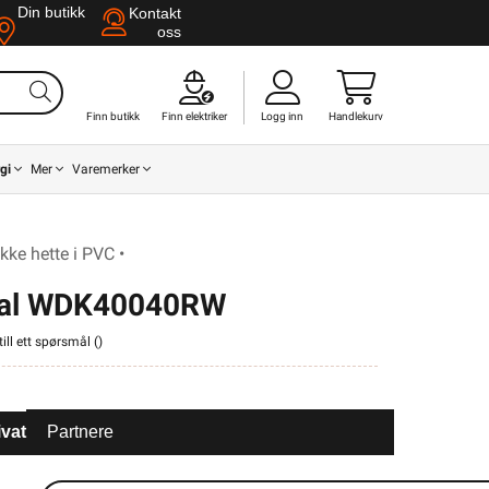
Din butikk
Kontakt
oss
Finn butikk
Finn elektriker
Logg inn
Handlekurv
gi
Mer
Varemerker
e hette i PVC •
anal WDK40040RW
ill ett spørsmål (
)
ivat
Partnere