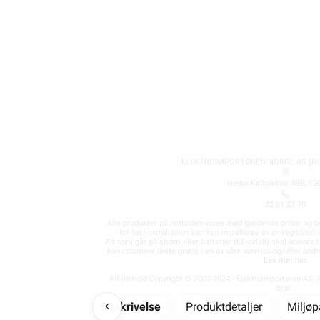
Finn butikk
Hva kan du gjøre selv?
Våre kundeløfter og prisgaranti
Kontaktinformasjon Proff avdeling
ELEKTROIMPORTØREN NORGE AS (NO 
Nedre Kalbakkvei 88B, 10
22 81 27 70
Alle produkter på nettsiden vises med gjeldende priser og b
for fast installasjon kan kun installeres av en registrer
Alt som går på strøm eller batterier (EE-avfall) skal leveres t
kan returnere dette gratis i en av våre varehus og/eller an
Les mer her
.
Alt innhold Copyright © 2009-2024 - Elektroimportøren AS. A
bruk.
Beskrivelse
Produktdetaljer
Miljø