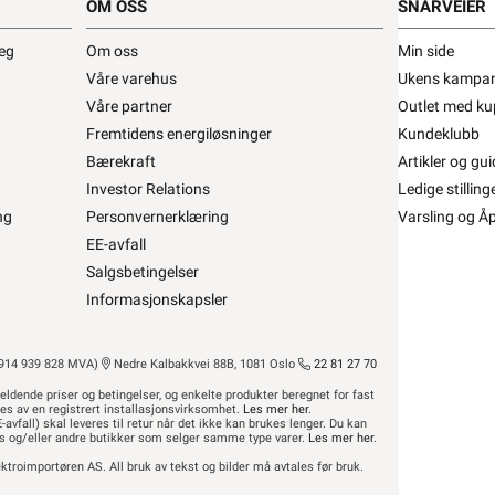
OM OSS
SNARVEIER
deg
Om oss
Min side
TTERMANN Hvit T-stykke hette i PVC •
Våre varehus
Ukens kampan
e for Kanal WDK40040RW
Våre partner
Outlet med ku
Fremtidens energiløsninger
Kundeklubb
BO BETTERMANN
Se/Still ett spørsmål (
)
Bærekraft
Artikler og gui
Investor Relations
Ledige stilling
ng
Personvernerklæring
Varsling og Å
EE-avfall
,12 eks. mva.
100± på lager
is per 1 Stykk
Salgsbetingelser
Min butikk ikke valgt, velg
Min butikk
Informasjonskapsler
Hent-i-Butikk
Sjekk
lagerstatus
asse
På lager i 15 av 32 butikker, se
lagerstatus
14 939 828 MVA)
Nedre Kalbakkvei 88B, 1081 Oslo
22 81 27 70
eldende priser og betingelser, og enkelte produkter beregnet for fast
res av en registrert installasjonsvirksomhet.
Les mer her
.
-avfall) skal leveres til retur når det ikke kan brukes lenger. Du kan
hus og/eller andre butikker som selger samme type varer.
Les mer her
.
ktroimportøren AS. All bruk av tekst og bilder må avtales før bruk.
Beskrivelse
Produktdetaljer
Miljøp