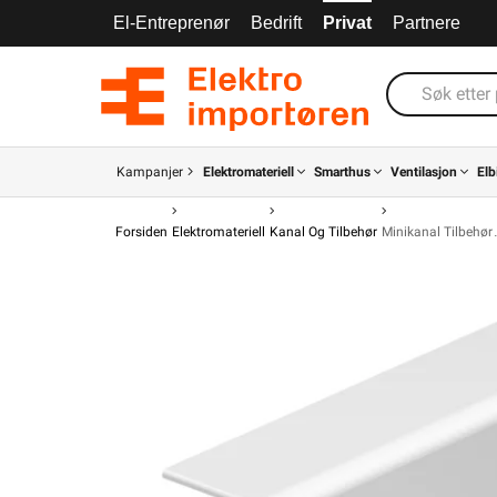
El-Entreprenør
Bedrift
Privat
Partnere
Kampanjer
Elektromateriell
Smarthus
Ventilasjon
Elb
Forsiden
Elektromateriell
Kanal Og Tilbehør
Minikanal Tilbehør