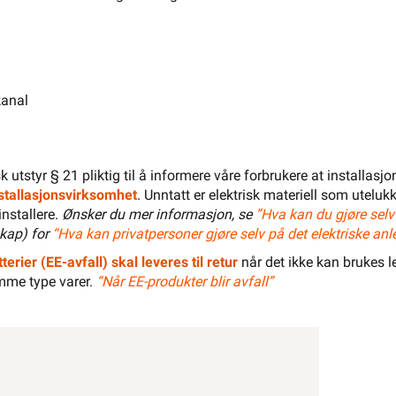
El-Entreprenør
Bedrift
Privat
Partnere
Kampanjer
Elektromateriell
Smarthus
Ventilasjon
Elbillader
kanal
Belysning
Varme
Hjem & Fritid
Verktøy
Kabel & Ledning
Energi
isk utstyr § 21 pliktig til å informere våre forbrukere at installas
installasjonsvirksomhet
. Unntatt er elektrisk materiell som utelukk
Mer
Varemerker
installere.
Ønsker du mer informasjon, se
”Hva kan du gjøre selv
kap) for
“Hva kan privatpersoner gjøre selv på det elektriske anl
Din butikk
Kontakt
oss
terier (EE-avfall) skal leveres til retur
når det ikke kan brukes le
mme type varer.
“Når EE-produkter blir avfall”
Finn butikk
Finn elektriker
Logg inn
Handlekurv