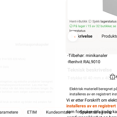
Fremtidens energiløsninger
Kundeklubb
100
Bærekraft
Artikler og guid
Min butikk ikke valgt, velg
Min b
Investor Relations
Ledige stillinge
Hent-i-Butikk
Sjekk
lagerstatus
Personvernerklæring
Varsling og Åpenhet
På lager i 15 av 32 butikker, se
lagerstatus
EE-avfall
Beskrivelse
Produktd
Salgsbetingelser
Informasjonskapsler
Hvit kuppelformet T-stykke
-Tilbehør: minikanaler
914 939 828 MVA)
-Renhvit RAL9010
81 Oslo
Teknisk beskrivelse
T-stykke til 40 mm x 40 m
etingelser, og enkelte produkter beregnet
t installasjonsvirksomhet.
Les mer her
.
il retur når det ikke kan brukes lenger. Du
Elektrisk materiell beregnet p
dre butikker som selger samme type varer.
installeres av en registrert i
Vi er etter Forskrift om elek
ll bruk av tekst og bilder må avtales før
installeres av en registrer
som forbruker selv lovlig ka
parametere
ETIM
Kundeomtale
Spørsmål og svar