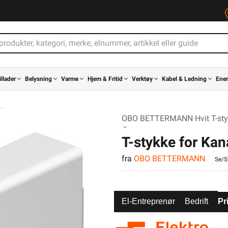
illader
Belysning
Varme
Hjem & Fritid
Verktøy
Kabel & Ledning
Ener
OBO BETTERMANN Hvit T-stykk
T-stykke for K
fra
OBO BETTERMANN
Se/St
El-Entreprenør
Bedrift
Pr