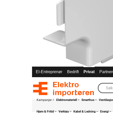
El-Entreprenør
Bedrift
Privat
Partner
Kampanjer
Elektromateriell
Smarthus
Ventilasjo
Hjem & Fritid
Verktøy
Kabel & Ledning
Energi