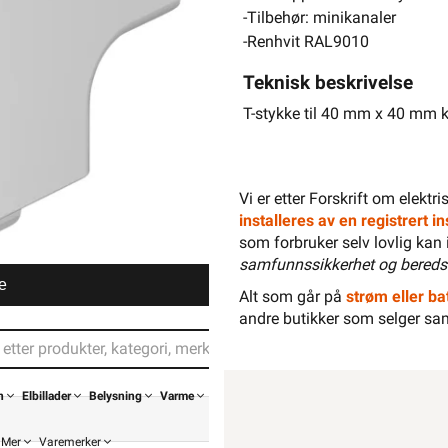
-Tilbehør: minikanaler
-Renhvit RAL9010
Teknisk beskrivelse
T-stykke til 40 mm x 40 mm 
Vi er etter Forskrift om elektr
installeres av en registrert 
som forbruker selv lovlig kan 
samfunnssikkerhet og bereds
e
Alt som går på
strøm eller bat
andre butikker som selger sa
n
Elbillader
Belysning
Varme
Mer
Varemerker