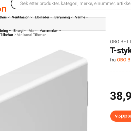
thus
Ventilasjon
Elbillader
Belysning
Varme
dning
Energi
Mer
Varemerker
Tilbehør
Minikanal Tilbehør
OBO BETTE
T-sty
fra
OBO 
38,
Din butikk
Kontakt
oss