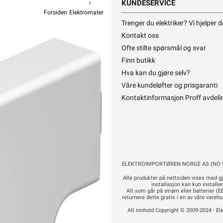
KUNDESERVICE
Forsiden
Elektromateriell
Kanal Og Tilbehør
Minikanal Tilbehør
Trenger du elektriker? Vi hjelper 
OBO BE
Kontakt oss
T-stykk
Ofte stilte spørsmål og svar
Finn butikk
fra
O
Hva kan du gjøre selv?
Våre kundeløfter og prisgaranti
Kontaktinformasjon Proff avdeli
38,90
31
Pr
Hurtigk
ELEKTROIMPORTØREN NORGE AS (NO 9
Alle produkter på nettsiden vises med gj
installasjon kan kun installe
Alt som går på strøm eller batterier (EE
returnere dette gratis i en av våre vare
Alt innhold Copyright © 2009-2024 - Ele