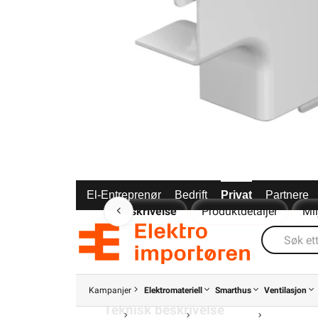
El-Entreprenør
Bedrift
Privat
Partnere
Beskrivelse
Produktdetaljer
Mi
-Tilbehør: minikanaler
-Renhvit RAL9010
Kampanjer
Elektromateriell
Smarthus
Ventilasjon
Teknisk beskrivelse