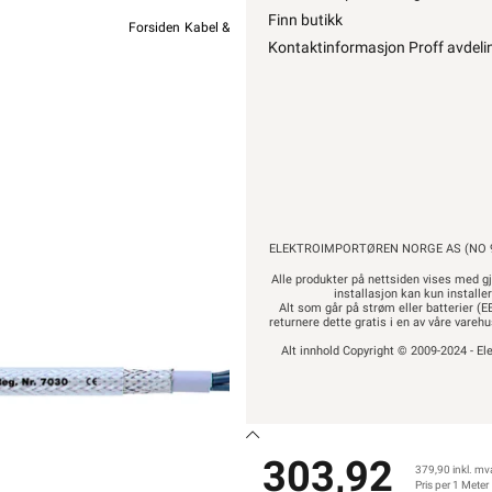
Finn butikk
Forsiden
Kabel & Ledning
Øvrig Kabel
Diverse Kabel
Kontaktinformasjon Proff avdeli
Lapp
ØLFLEX 
303,92
ELEKTROIMPORTØREN NORGE AS (NO 9
3
Alle produkter på nettsiden vises med gj
installasjon kan kun installe
Alt som går på strøm eller batterier (EE
returnere dette gratis i en av våre vare
Alt innhold Copyright © 2009-2024 - Ele
303,92
379,90 inkl. mv
Pris per 1 Meter