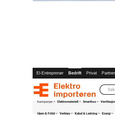
El-Entreprenør
Bedrift
Privat
Partne
Kampanjer
Elektromateriell
Smarthus
Ventilasjo
Hjem & Fritid
Verktøy
Kabel & Ledning
Energi