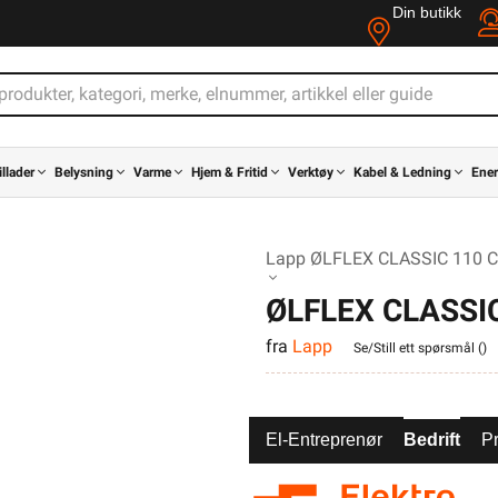
Din butikk
illader
Belysning
Varme
Hjem & Fritid
Verktøy
Kabel & Ledning
Ener
Lapp ØLFLEX CLASSIC 110 C
ØLFLEX CLASSIC
fra
Lapp
Se/Still ett spørsmål (
)
El-Entreprenør
Bedrift
Pr