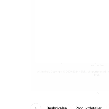
ELEKTROIMPORTØREN NORGE AS (NO 
Nedre Kalbakkvei 88B, 10
22 81 27 70
Alle produkter på nettsiden vises med gjeldende priser og b
for fast installasjon kan kun installeres av en registrer
Alt som går på strøm eller batterier (EE-avfall) skal leveres t
kan returnere dette gratis i en av våre varehus og/eller an
Les mer her
.
Alt innhold Copyright © 2009-2024 - Elektroimportøren AS. A
bruk.
Beskrivelse
Produktdetaljer