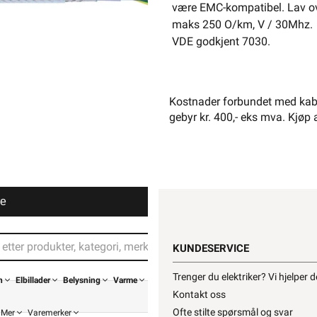
være EMC-kompatibel. Lav o
maks 250 O/km, V / 30Mhz.
VDE godkjent 7030.
Kostnader forbundet med kabe
gebyr kr. 400,- eks mva. Kjøp 
Din buti
re
KUNDESERVICE
Trenger du elektriker? Vi hjelper 
n
Elbillader
Belysning
Varme
Kontakt oss
Ofte stilte spørsmål og svar
Mer
Varemerker