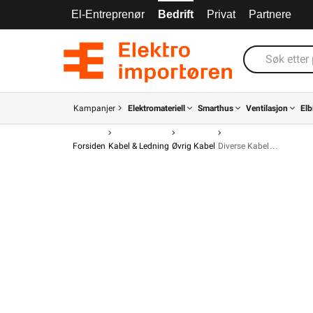
El-Entreprenør
Bedrift
Privat
Partnere
Kampanjer
Elektromateriell
Smarthus
Ventilasjon
Elb
Forsiden
Kabel & Ledning
Øvrig Kabel
Diverse Kabel