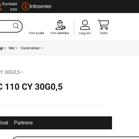
Kontakt
Infosenter
oss
Finn butikk
Finn elektriker
Logg inn
Ordre
gi
Mer
Varemerker
Y 30G0,5 •
 110 CY 30G0,5
ivat
Partnere