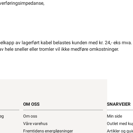
verføringsimpedanse,
El-Entreprenør
Bedrift
Privat
Partnere
Kampanjer
Elektromateriell
Smarthus
Ventilasjon
Elbillader
lkapp av lagerført kabel belastes kunden med kr. 24,- eks mva.
Belysning
Varme
Hjem & Fritid
av hele sneller eller tromler vil ikke medføre omkostninger.
Verktøy
Kabel & Ledning
Energi
Mer
Varemerker
kk
Kontakt
Infosenter
oss
OM OSS
SNARVEIER
Finn butikk
Finn elektriker
Logg inn
Ordre
deg
Om oss
Min side
Våre varehus
Outlet med ku
Fremtidens energiløsninger
Artikler og gui