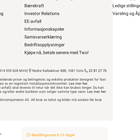
Bærekraft
Ledige stilling
ng
Investor Relations
Varsling og Å
 ØLFLEX CLASSIC 110 CY 30G0,5 •
EE-avfall
CLASSIC 110 CY 30G0,5
Informasjonskapsler
Samsvarserklæring
fra
Lapp
Se/Still ett spørsmål (
)
Bedriftsopplysninger
Kjøpe nå, betale senere med Two!
14 939 828 MVA)
Nedre Kalbakkvei 88B, 1081 Oslo
22 81 27 70
79,90 inkl. mva.
Bestillingsvare 6-13 dager
Pris per 1 Meter
eldende priser og betingelser, og enkelte produkter beregnet for fast
res av en registrert installasjonsvirksomhet.
Min butikk ikke valgt, velg
Les mer her
.
Min butikk
-avfall) skal leveres til retur når det ikke kan brukes lenger. Du kan
Hent-i-Butikk
Sjekk
lagerstatus
hus og/eller andre butikker som selger samme type varer.
Les mer her
.
Finnes ikke på lager i butikkene, se
ktroimportøren AS. All bruk av tekst og bilder må avtales før bruk.
lagerstatus
Beskrivelse
Produktdetaljer
a.
Bestillingsvare 6-13 dager