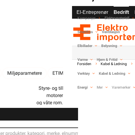
El-Entreprenør
Bedrift
Kampanjer
Elektromateriell
-
+
Smarthus
Ventilasjon
Elbillader
Belysning
Varme
Hjem & Fritid
Forsiden
Kabel & Ledning
Miljøparametere
ETIM
Kundeomtale
Spørsmål 
Verktøy
Kabel & Ledning
Styre- og tilkoblingskabel for maskiner,
Energi
Mer
Varemerker
motorer og utstyr i tørre, fuktige
og våte rom. Høy grad av skjerming for å
være EMC-kompatibel. Lav overføringsimpedanse,
Din butikk
maks 250 O/km, V / 30Mhz.
VDE godkjent 7030.