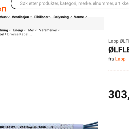
thus
Ventilasjon
Elbillader
Belysning
Varme
dning
Energi
Mer
Varemerker
bel
Diverse Kabel
Lapp ØLF
ØLFL
fra
Lapp
303
Kontakt
Infosenter
oss