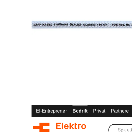
El-Entreprenør
Bedrift
Privat
Partnere