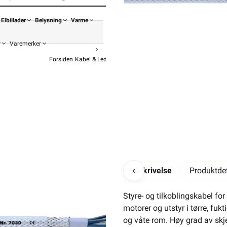
Elbillader
Belysning
Varme
r
Varemerker
Forsiden
Kabel & Ledning
Øvrig Kabel
Diverse Kabel
Lapp Ø
ØLFLEX C
f
303,92
379,9
Beskrivelse
Produktdet
Pris 
Styre- og tilkoblingskabel for
motorer og utstyr i tørre, fukt
og våte rom. Høy grad av skj