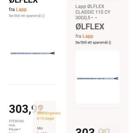
Lapp ØLFLEX
fra
Lapp
CLASSIC
CLASSIC 110 CY
Se/Still ett spørsmål (
)
30G0,5 •
110 CY
ØLFLEX
30G0,5
fra
Lapp
CLASSIC
Se/Still ett spørsmål (
)
110 CY
30G0,5
303,92
Bestillingsvare
6-13 dager
379,90 inkl.
mva.
Min
303,92
Pris per 1