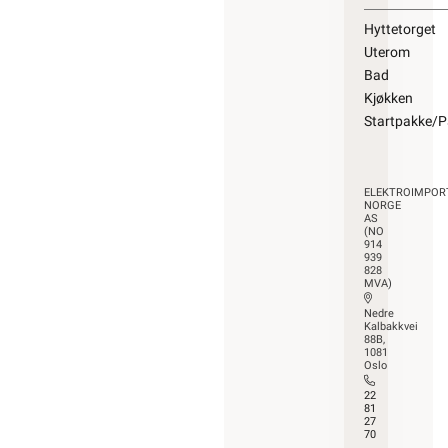
Hyttetorget
Uterom
Bad
Kjøkken
Startpakke/P
ELEKTROIMPOR
NORGE
AS
(NO
914
939
828
MVA)
Nedre
Kalbakkvei
88B,
1081
Oslo
22
81
27
70