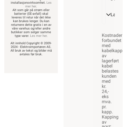
installasjonsvirksomhet.
Les
mer her
.
Alt som går på strøm eller
Lagerst
batterier (EE-avfall) skal
leveres til retur når det ikke
kan brukes lenger. Du kan
returnere dette gratis i en av
våre varehus og/eller andre
butikker som selger samme
Kostnader
type varer.
Les mer her
.
forbundet
Alt innhold Copyright © 2009-
med
2024 - Elektroimportøren AS.
kabelkapp
All bruk av tekst og bilder må
avtales før bruk.
av
lagerført
kabel
belastes
kunden
med
kr.
24,-
eks
mva.
pr.
kapp.
Kapping
av