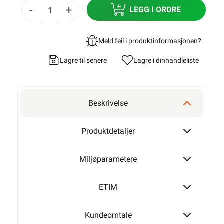
-
+
LEGG I ORDRE
Meld feil i produktinformasjonen?
Lagre til senere
Lagre i din
handleliste
Beskrivelse
Produktdetaljer
Miljøparametere
ETIM
Kundeomtale