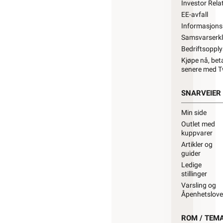
Investor Rela
EE-avfall
Informasjons
Samsvarserk
Bedriftsopply
Kjøpe nå, bet
senere med T
SNARVEIER
Min side
Outlet med
kuppvarer
Artikler og
guider
Ledige
stillinger
Varsling og
Åpenhetslov
ROM / TEM