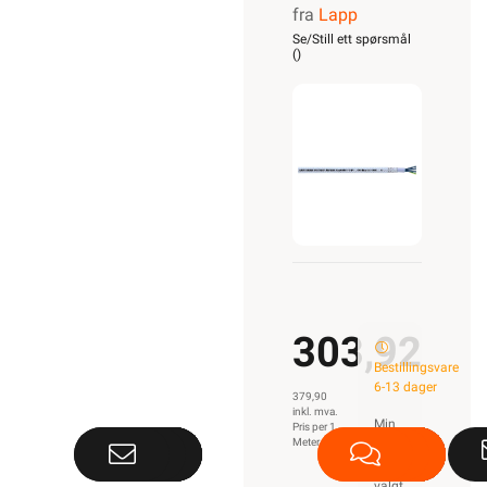
fra
Lapp
CLASSIC
Se/Still ett spørsmål
(
)
110 CY
30G0,5
303,92
Bestillingsvare
6-13 dager
379,90
inkl. mva.
Min
Pris per 1
Meter
butikk
ikke
valgt,