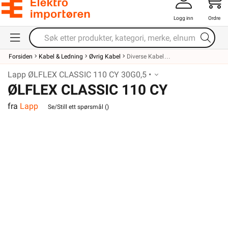
Logg inn
Ordre
Forsiden
Kabel & Ledning
Øvrig Kabel
Diverse Kabel
Lapp ØLFLEX CLASSIC 110 CY 30G0,5 •
ØLFLEX CLASSIC 110 CY
fra
Lapp
30G0,5
Se/Still ett spørsmål (
)