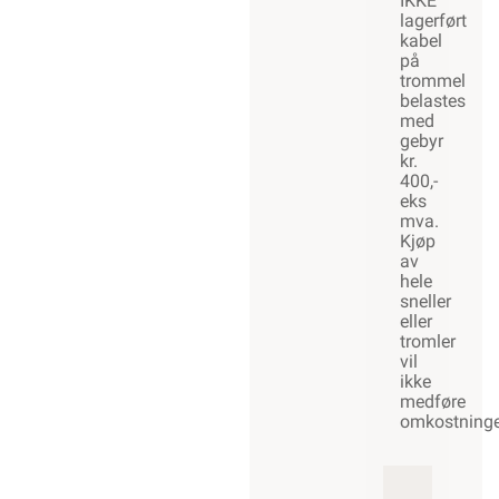
IKKE
lagerført
kabel
på
trommel
belastes
med
gebyr
kr.
400,-
eks
mva.
Kjøp
av
hele
sneller
eller
tromler
vil
ikke
medføre
omkostninge