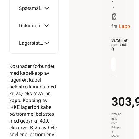
•
Spørsmål og svar
ØLFLE
Dokumentasjon
fra
Lapp
CLASS
110
Se/Still ett
Lagerstatus
spørsmål
(
)
CY
Kostnader forbundet
30G0,
med kabelkapp av
lagerført kabel
belastes kunden med
kr. 24,- eks mva. pr.
303,
kapp. Kapping av
IKKE lagerført kabel
på trommel belastes
379,90
inkl.
med gebyr kr. 400,-
mva.
eks mva. Kjøp av hele
Pris per
1
sneller eller tromler vil
Meter