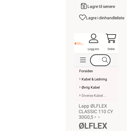
Lagre til senere
Lagre i din
handleliste
Logg inn
Ordre
Forsiden
Kabel & Ledning
Øvrig Kabel
Diverse Kabel
Lapp ØLFLEX
CLASSIC 110 CY
30G0,5 •
ØLFLEX