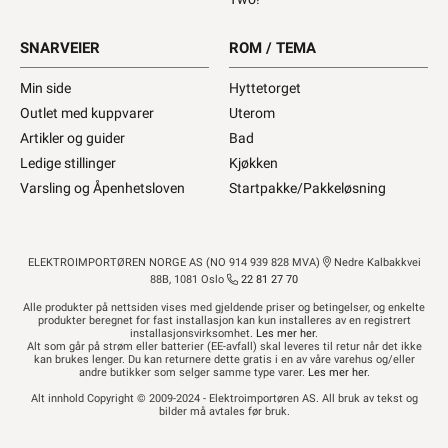
SNARVEIER
ROM / TEMA
Min side
Hyttetorget
Outlet med kuppvarer
Uterom
Artikler og guider
Bad
Ledige stillinger
Kjøkken
Varsling og Åpenhetsloven
Startpakke/Pakkeløsning
ELEKTROIMPORTØREN NORGE AS (NO 914 939 828 MVA)
Nedre Kalbakkvei
88B, 1081 Oslo
22 81 27 70
Alle produkter på nettsiden vises med gjeldende priser og betingelser, og enkelte
produkter beregnet for fast installasjon kan kun installeres av en registrert
installasjonsvirksomhet.
Les mer her
.
Alt som går på strøm eller batterier (EE-avfall) skal leveres til retur når det ikke
kan brukes lenger. Du kan returnere dette gratis i en av våre varehus og/eller
andre butikker som selger samme type varer.
Les mer her
.
Alt innhold Copyright © 2009-2024 - Elektroimportøren AS. All bruk av tekst og
bilder må avtales før bruk.