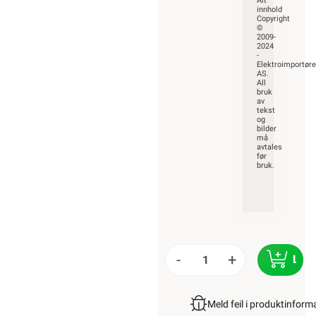
Alt
innhold
Copyright
©
2009-
2024
-
Elektroimportør
AS.
All
bruk
av
tekst
og
bilder
må
avtales
før
bruk.
-
+
LEG
Meld feil i produktinfor