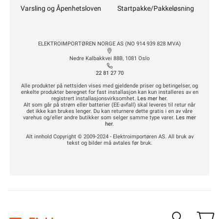
Varsling og Åpenhetsloven
Startpakke/Pakkeløsning
ELEKTROIMPORTØREN NORGE AS (NO 914 939 828 MVA)
Nedre Kalbakkvei 88B, 1081 Oslo
22 81 27 70
Alle produkter på nettsiden vises med gjeldende priser og betingelser, og
enkelte produkter beregnet for fast installasjon kan kun installeres av en
registrert installasjonsvirksomhet.
Les mer her
.
Alt som går på strøm eller batterier (EE-avfall) skal leveres til retur når
det ikke kan brukes lenger. Du kan returnere dette gratis i en av våre
varehus og/eller andre butikker som selger samme type varer.
Les mer
her
.
Alt innhold Copyright © 2009-2024 - Elektroimportøren AS. All bruk av
tekst og bilder må avtales før bruk.