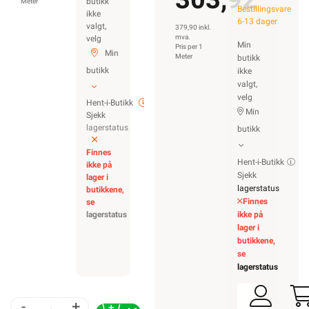
butikk
Meter
Bestillingsvare
ikke
6-13 dager
valgt,
379,90 inkl.
mva.
velg
Min
Pris per 1
Min
Meter
butikk
butikk
ikke
valgt,
velg
Hent-i-Butikk
Min
Sjekk
lagerstatus
butikk
Finnes
Hent-i-Butikk
ikke på
Sjekk
lager i
lagerstatus
butikkene,
Finnes
se
lagerstatus
ikke på
lager i
butikkene,
se
lagerstatus
-
+