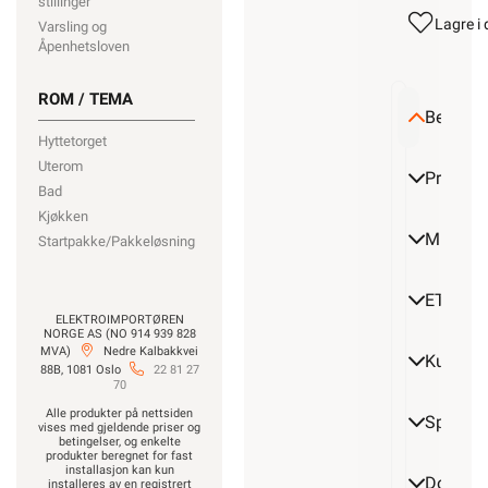
stillinger
Lagre i 
Varsling og
Åpenhetsloven
ROM / TEMA
Beskrive
Hyttetorget
Uterom
Produktd
Bad
Kjøkken
Miljøpa
Startpakke/Pakkeløsning
ETIM
ELEKTROIMPORTØREN
NORGE AS (NO 914 939 828
MVA)
Nedre Kalbakkvei
Kundeo
88B, 1081 Oslo
22 81 27
70
Alle produkter på nettsiden
Spørsmå
vises med gjeldende priser og
betingelser, og enkelte
produkter beregnet for fast
installasjon kan kun
Dokume
installeres av en registrert