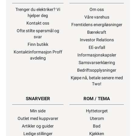
Trenger du elektriker? Vi
Om oss
hjelper deg
Våre varehus
Kontakt oss
Fremtidens energiløsninger
Ofte stilte spørsmål og
Bærekraft
svar
Investor Relations
Finn butikk
EE-avfall
Kontaktinformasjon Proff
Informasjonskapsler
avdeling
Samsvarserklæring
Bedriftsopplysninger
Kjøpe nå, betale senere med
Two!
SNARVEIER
ROM / TEMA
Min side
Hyttetorget
Outlet med kuppvarer
Uterom
Artikler og guider
Bad
Ledige stillinger
Kjøkken