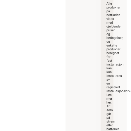
Alle
produkter
på
nettsiden
vises
med
gjeldende
priser
og
betingelser,
og
enkelte
produkter
beregnet
for
fast
installasjon
kan
kun
installeres
av
en
registrert
installasjonsvir
Les
mer
her
.
Alt
som
går
på
strøm
eller
batterier