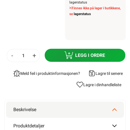
lagerstatus
Finnes ikke på lager i butikkene,
se
lagerstatus
-
+
LEGG I ORDRE
Meld feil i produktinformasjonen?
Lagre til senere
Lagre i din
handleliste
Beskrivelse
Produktdetaljer