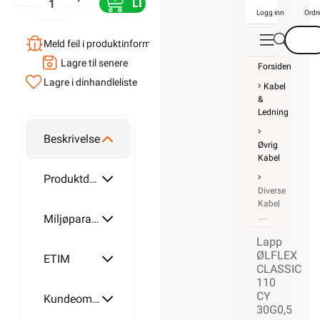
LEGG I ORDRE
Logg inn
Ordr
Meld feil i produktinformasjonen?
Lagre til senere
Forsiden
Lagre i din
handleliste
Kabel
&
Ledning
Beskrivelse
Øvrig
Kabel
Produktdetaljer
Diverse
Kabel
Miljøparametere
Lapp
ØLFLEX
ETIM
CLASSIC
110
CY
Kundeomtale
30G0,5