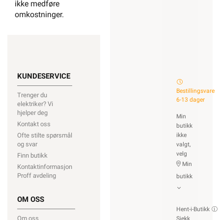
ikke medføre
omkostninger.
KUNDESERVICE
Bestillingsvare
Trenger du
6-13 dager
elektriker? Vi
hjelper deg
Min
Kontakt oss
butikk
ikke
Ofte stilte spørsmål
og svar
valgt,
velg
Finn butikk
Min
Kontaktinformasjon
Proff avdeling
butikk
OM OSS
Hent-i-Butikk
Om oss
Sjekk