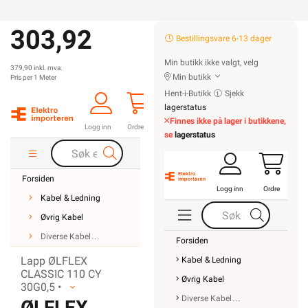
303,92
Bestillingsvare 6-13 dager
Min butikk ikke valgt, velg
379,90 inkl. mva.
Min butikk
Pris per 1 Meter
Hent-i-Butikk
Sjekk
lagerstatus
Finnes ikke på lager i butikkene,
Logg inn
Ordre
se
lagerstatus
Forsiden
Logg inn
Ordre
Kabel & Ledning
Øvrig Kabel
Diverse Kabel
Forsiden
Lapp ØLFLEX
Kabel & Ledning
CLASSIC 110 CY
Øvrig Kabel
30G0,5 •
Diverse Kabel
ØLFLEX