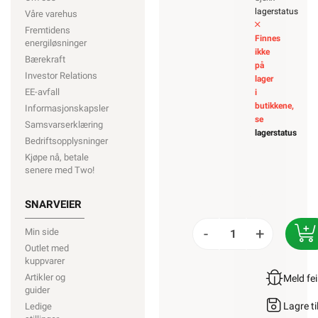
lagerstatus
Våre varehus
Fremtidens
Finnes
energiløsninger
ikke
Bærekraft
på
Investor Relations
lager
EE-avfall
i
butikkene,
Informasjonskapsler
se
Samsvarserklæring
lagerstatus
Bedriftsopplysninger
Kjøpe nå, betale
senere med Two!
SNARVEIER
-
+
Min side
Outlet med
kuppvarer
Artikler og
Meld fe
guider
Lagre ti
Ledige