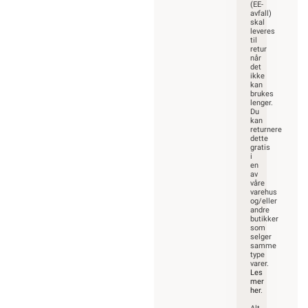
(EE-
avfall)
skal
leveres
til
retur
når
det
ikke
kan
brukes
lenger.
Du
kan
returnere
dette
gratis
i
en
av
våre
varehus
og/eller
andre
butikker
som
selger
samme
type
varer.
Les
mer
her
.