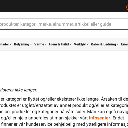
illader
Belysning
Varme
Hjem & Fritid
Verktøy
Kabel & Ledning
Ener
isterer ikke lenger.
 kategori er flyttet og/eller eksisterer ikke lengre. Årsaken til d
roduktet er utgått/erstattet av annet produkt og/eller at kategori
asjon, produkter og kategorier på våre sider. Man kan også navig
 og/eller hjelp anbefales at man sjekker vårt
Infosenter
. Er det
e finner er vår kundeservice behjelpelig med ytterligere informas