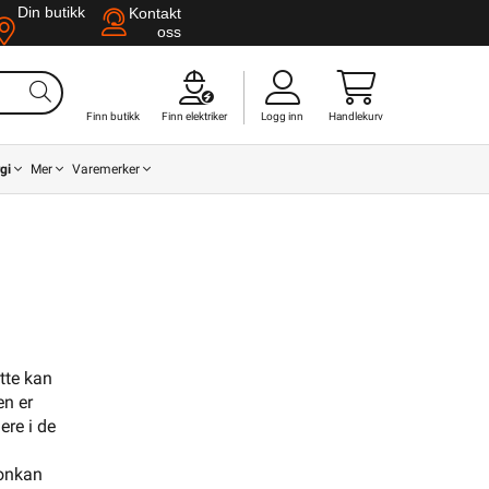
Din butikk
Kontakt
oss
Finn butikk
Finn elektriker
Logg inn
Handlekurv
gi
Mer
Varemerker
Din butikk
Kontakt
oss
ette kan
en er
ere i de
Finn butikk
Finn elektriker
Logg inn
Handlekurv
jonkan