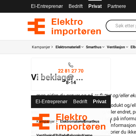
El-Entreprenør
Bedrift
Privat
Partnere
Kampanjer
Elektromateriell
Smarthus
Ventilasjon
Elb
22 81 27 70
Vi beklager ...
8-14
... men siden du prøver og nå er flyttet og/eller eks
El-Entreprenør
Bedrift
Privat
Partnere
Siden, med tilhørende informasjon, produkt og/eller
være at informasjonen er utløpt og/eller endret, p
flyttet. Over kan du gjenomføre ett søk på inform
Kampanjer
Elektromateriell
Smarthus
ulike menyene på siden. For generell informasjon
informasjon, produkter og/eller kategorier du ikk
Ventilasjon
Elbillader
Belysning
Varme