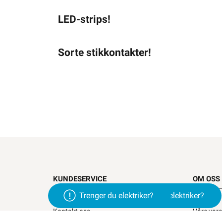
LED-strips!
Sorte stikkontakter!
KUNDESERVICE
OM OSS
Trenger du elektriker?
Trenger du elektriker?
Trenger du elektriker? Vi hjelper deg
Om oss
Kontakt oss
Våre var