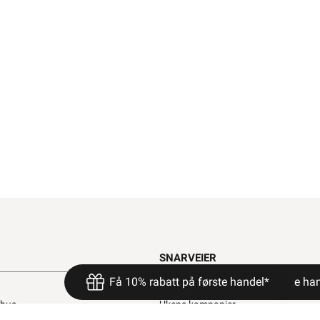
SNARVEIER
Få 10% rabatt på første handel*
Få 10% rabatt på første ha
Min side
ehus
Ukens kampanjer