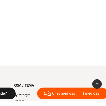
ROM / TEMA
ndel*
Chat med oss
Chat med oss
Hyttetorget
Uterom