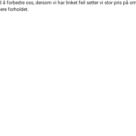
 å forbedre oss, dersom vi har linket feil setter vi stor pris på o
gere forholdet.
elovn
Varmefolie
Philips Hue
Veggboks
Dimmer