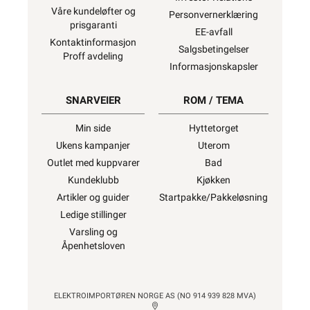
Våre kundeløfter og
Personvernerklæring
prisgaranti
EE-avfall
Kontaktinformasjon
Salgsbetingelser
Proff avdeling
Informasjonskapsler
SNARVEIER
ROM / TEMA
Min side
Hyttetorget
Ukens kampanjer
Uterom
Outlet med kuppvarer
Bad
Kundeklubb
Kjøkken
Artikler og guider
Startpakke/Pakkeløsning
Ledige stillinger
Varsling og
Åpenhetsloven
ELEKTROIMPORTØREN NORGE AS (NO 914 939 828 MVA)