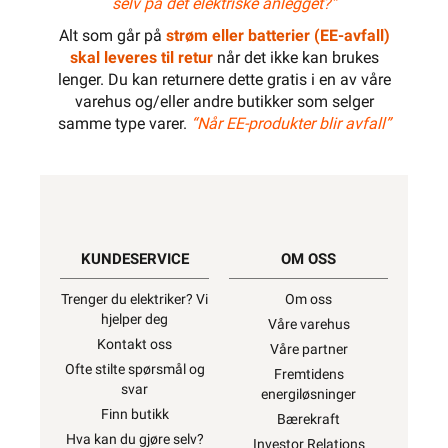
selv på det elektriske anlegget?”
Alt som går på
strøm eller batterier (EE-avfall)
skal leveres til retur
når det ikke kan brukes
lenger. Du kan returnere dette gratis i en av våre
varehus og/eller andre butikker som selger
samme type varer.
“Når EE-produkter blir avfall”
KUNDESERVICE
OM OSS
Trenger du elektriker? Vi
Om oss
hjelper deg
Våre varehus
Kontakt oss
Våre partner
Ofte stilte spørsmål og
Fremtidens
svar
energiløsninger
Finn butikk
Bærekraft
Hva kan du gjøre selv?
Investor Relations