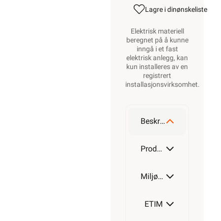
Lagre i din
ønskeliste
Elektrisk materiell
beregnet på å kunne
inngå i et fast
elektrisk anlegg, kan
kun installeres av en
registrert
installasjonsvirksomhet
.
Beskrivelse
Produktdetaljer
Miljøparametere
ETIM