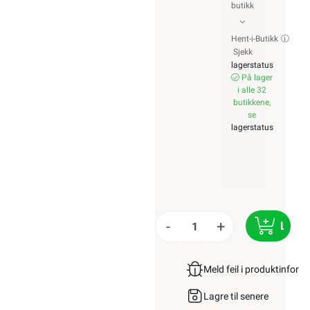
butikk
Hent-i-Butikk
Sjekk
lagerstatus
På lager
i alle 32
butikkene,
se
lagerstatus
-
+
LEGG
Meld feil i produktinfor
Lagre til senere