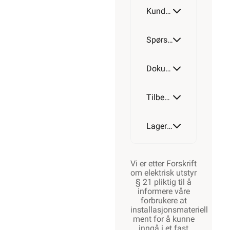
Kundeomtale
Spørsmål og svar
Dokumentasjon
Tilbehør
Lagerstatus
Vi er etter Forskrift
om elektrisk utstyr
§ 21 pliktig til å
informere våre
forbrukere at
installasjonsmateriell
ment for å kunne
inngå i et fast