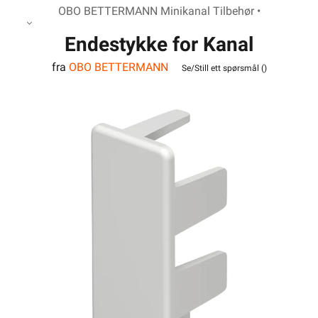
OBO BETTERMANN Minikanal Tilbehør •
Endestykke for Kanal
fra
OBO BETTERMANN
WDK40060RW
Se/Still ett spørsmål (
)