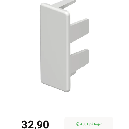
32,90
450+ på lager