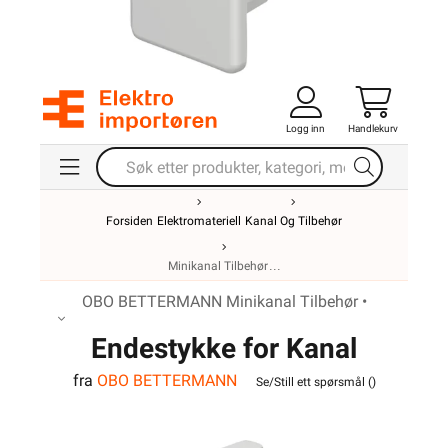
Logg inn
Handlekurv
Forsiden
Elektromateriell
Kanal Og Tilbehør
Minikanal Tilbehør
OBO BETTERMANN Minikanal Tilbehør •
Endestykke for Kanal
fra
OBO BETTERMANN
WDK40060RW
Se/Still ett spørsmål (
)