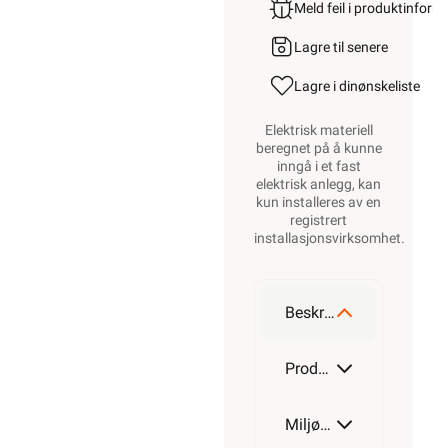
Meld feil i produktinfor
Lagre til senere
Lagre i din
ønskeliste
Elektrisk materiell
beregnet på å kunne
inngå i et fast
elektrisk anlegg, kan
kun installeres av en
registrert
installasjonsvirksomhet
.
Beskrivelse
Produktdetaljer
Miljøparametere