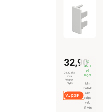
32,90
450+
på
26,32 eks.
lager
mva.
Pris per 1
Stykk
Min
butikk
ikke
Hurtigkasse
valgt,
velg
Min