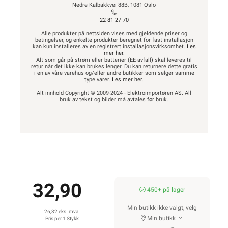
Nedre Kalbakkvei 88B, 1081 Oslo
22 81 27 70
Alle produkter på nettsiden vises med gjeldende priser og
betingelser, og enkelte produkter beregnet for fast installasjon
kan kun installeres av en registrert installasjonsvirksomhet.
Les
mer her
.
Alt som går på strøm eller batterier (EE-avfall) skal leveres til
retur når det ikke kan brukes lenger. Du kan returnere dette gratis
i en av våre varehus og/eller andre butikker som selger samme
type varer.
Les mer her
.
Alt innhold Copyright © 2009-2024 - Elektroimportøren AS. All
bruk av tekst og bilder må avtales før bruk.
32,90
450+ på lager
Min butikk ikke valgt, velg
26,32 eks. mva.
Min butikk
Pris per 1 Stykk