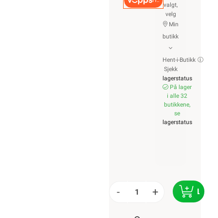
Hurtigkasse
valgt,
velg
Min
butikk
Hent-i-Butikk
Sjekk
lagerstatus
På lager
i alle 32
butikkene,
se
lagerstatus
-
+
LEGG