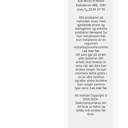
828 MVA)
Nedre
Kalbakkvei 88B, 1081
Oslo
22 81 27 70
Alle produkter på
nettsiden vises med
gjeldende priser og
betingelser, og enkelte
produkter beregnet for
fast installasjon kan
kun installeres av en
registrert
installasjonsvirksomhet.
Les mer her
.
Alt som går på strøm
eller batterier (EE-
avfall) skal leveres til
retur når det ikke kan
brukes lenger. Du kan
returnere dette gratis i
en av våre varehus
og/eller andre butikker
som selger samme
type varer.
Les mer her
.
Alt innhold Copyright ©
2009-2024 -
Elektroimportøren AS.
All bruk av tekst og
bilder må avtales før
bruk.