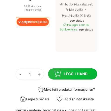
Min butikk ikke valgt, velg
26,32 eks. mva.
Min butikk
Pris per 1 Stykk
Hent-i-Butikk
Sjekk
lagerstatus
Hurtigkasse
På lager i alle 32
butikkene, se
lagerstatus
-
+
LEGG I HANDLEKURV
Meld feil i produktinformasjonen?
Lagre til senere
Lagre i din
ønskeliste
Elektrisk materiell beregnet på å kunne inngå i et fast