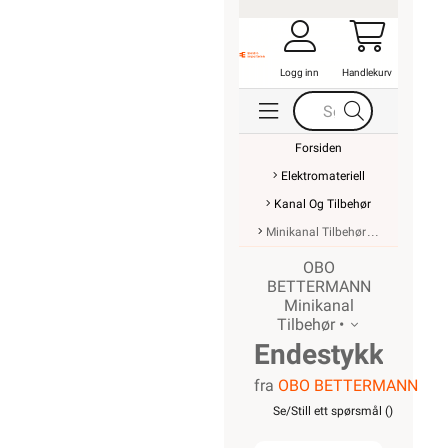
Logg inn
Handlekurv
Forsiden
Elektromateriell
Kanal Og Tilbehør
Minikanal Tilbehør
OBO
BETTERMANN
Minikanal
Tilbehør •
Endestykke
fra
OBO BETTERMANN
for Kanal
Se/Still ett spørsmål (
)
WDK40060RW