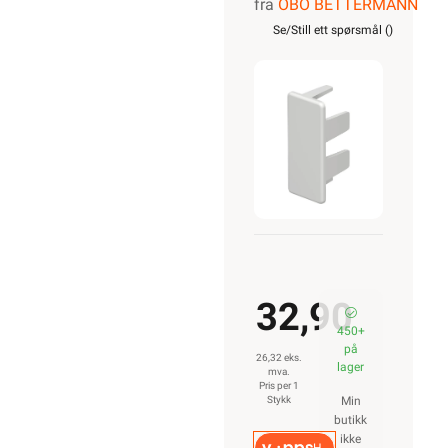
fra
OBO BETTERMANN
for Kanal
Se/Still ett spørsmål (
)
WDK40060RW
32,90
450+
på
26,32 eks.
lager
mva.
Pris per 1
Stykk
Min
butikk
ikke