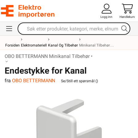
Logg inn
Handlekurv
Forsiden
Elektromateriell
Kanal Og Tilbehør
Minikanal Tilbehør
OBO BETTERMANN Minikanal Tilbehør •
Endestykke for Kanal
fra
OBO BETTERMANN
WDK40060RW
Se/Still ett spørsmål (
)