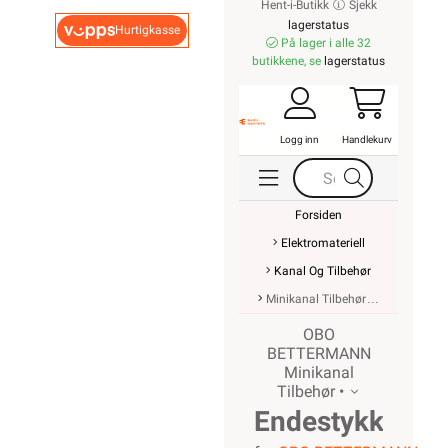
Hent-i-Butikk
Sjekk
lagerstatus
Hurtigkasse
På lager i alle 32
butikkene, se
lagerstatus
Logg inn
Handlekurv
Forsiden
Elektromateriell
Kanal Og Tilbehør
Minikanal Tilbehør
OBO
BETTERMANN
Minikanal
Tilbehør •
Endestykke