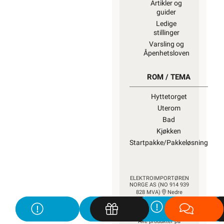
Artikler og
guider
Ledige
stillinger
Varsling og
Åpenhetsloven
ROM / TEMA
Hyttetorget
Uterom
Bad
Kjøkken
Startpakke/Pakkeløsning
ELEKTROIMPORTØREN
NORGE AS (NO 914 939
828 MVA)
Nedre
Kalbakkvei 88B, 1081
Oslo
22 81 27 70
Alle produkter på