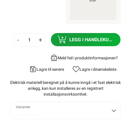
bruk.
-
+
LEGG I HANDLEKURV
Meld feil i produktinformasjonen?
Lagre til senere
Lagre i din
ønskeliste
Elektrisk materiell beregnet på å kunne inngå i et fast elektrisk
anlegg, kan kun installeres av en registrert
installasjonsvirksomhet
.
Varianter
120W