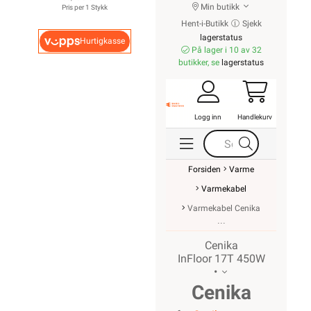
Min butikk
Pris per 1 Stykk
Hent-i-Butikk
Sjekk
3400W
lagerstatus
Hurtigkasse
På lager i 10 av 32
butikker, se
lagerstatus
Logg inn
Handlekurv
Forsiden
Varme
Varmekabel
Varmekabel Cenika
Cenika
InFloor 17T 450W
•
Cenika