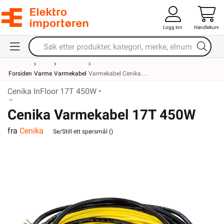
Logg inn
Handlekurv
Forsiden
Varme
Varmekabel
Varmekabel Cenika
Cenika InFloor 17T 450W •
Cenika Varmekabel 17T 450W
fra
Cenika
InFloor
Se/Still ett spørsmål (
)