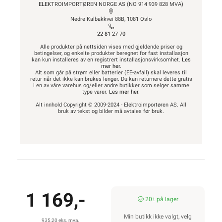
ELEKTROIMPORTØREN NORGE AS (NO 914 939 828 MVA)
2150W
Nedre Kalbakkvei 88B, 1081 Oslo
22 81 27 70
Alle produkter på nettsiden vises med gjeldende priser og
betingelser, og enkelte produkter beregnet for fast installasjon
kan kun installeres av en registrert installasjonsvirksomhet.
Les
2400W
mer her
.
Alt som går på strøm eller batterier (EE-avfall) skal leveres til
retur når det ikke kan brukes lenger. Du kan returnere dette gratis
i en av våre varehus og/eller andre butikker som selger samme
type varer.
Les mer her
.
Alt innhold Copyright © 2009-2024 - Elektroimportøren AS. All
2650W
bruk av tekst og bilder må avtales før bruk.
2900W
1 169,-
3100W
20± på lager
Min butikk ikke valgt, velg
935,20 eks. mva.