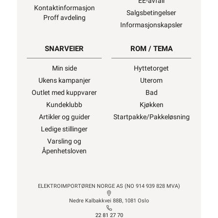
EE-avfall
Kontaktinformasjon
Salgsbetingelser
Proff avdeling
1350W
Informasjonskapsler
SNARVEIER
ROM / TEMA
1450W
Min side
Hyttetorget
Ukens kampanjer
Uterom
Outlet med kuppvarer
Bad
Kundeklubb
Kjøkken
1650W
Artikler og guider
Startpakke/Pakkeløsning
Ledige stillinger
Varsling og
Åpenhetsloven
1900W
ELEKTROIMPORTØREN NORGE AS (NO 914 939 828 MVA)
2150W
Nedre Kalbakkvei 88B, 1081 Oslo
22 81 27 70