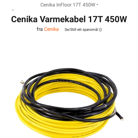
Cenika InFloor 17T 450W •
Cenika Varmekabel 17T 450W
fra
Cenika
InFloor
Se/Still ett spørsmål (
)