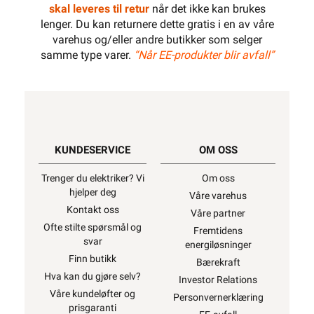
skal leveres til retur
når det ikke kan brukes
lenger. Du kan returnere dette gratis i en av våre
800W
varehus og/eller andre butikker som selger
samme type varer.
“Når EE-produkter blir avfall”
900W
KUNDESERVICE
OM OSS
1000W
Trenger du elektriker? Vi
Om oss
hjelper deg
Våre varehus
Kontakt oss
Våre partner
1100W
Ofte stilte spørsmål og
Fremtidens
svar
energiløsninger
Finn butikk
Bærekraft
Hva kan du gjøre selv?
Investor Relations
1200W
Våre kundeløfter og
Personvernerklæring
prisgaranti