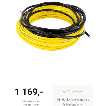
1 169,-
20± på lager
Min butikk ikke valgt, velg
935,20 eks. mva.
Min butikk
Pris per 1 Stykk