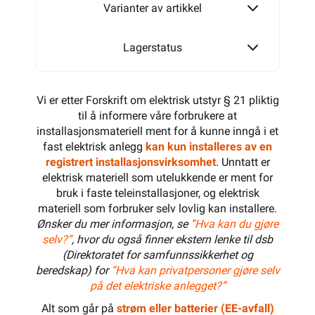
2400W
Varianter av artikkel
400W
Lagerstatus
2650W
450W
Vi er etter Forskrift om elektrisk utstyr § 21 pliktig
til å informere våre forbrukere at
installasjonsmateriell ment for å kunne inngå i et
2900W
fast elektrisk anlegg
kan kun installeres av en
500W
registrert installasjonsvirksomhet
. Unntatt er
elektrisk materiell som utelukkende er ment for
bruk i faste teleinstallasjoner, og elektrisk
3100W
materiell som forbruker selv lovlig kan installere.
600W
Ønsker du mer informasjon, se
”Hva kan du gjøre
selv?”
, hvor du også finner ekstern lenke til dsb
(Direktoratet for samfunnssikkerhet og
3400W
beredskap) for
“Hva kan privatpersoner gjøre selv
700W
på det elektriske anlegget?”
Alt som går på
strøm eller batterier (EE-avfall)