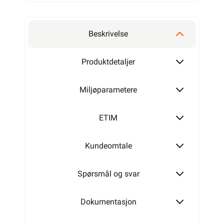
1350W
120W
Beskrivelse
1450W
170W
Produktdetaljer
Miljøparametere
1650W
250W
ETIM
1900W
Kundeomtale
300W
Spørsmål og svar
2150W
350W
Dokumentasjon