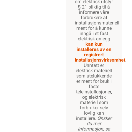
om elektrisk utstyr
§ 21 pliktig til å
informere våre
forbrukere at
500W
installasjonsmateriell
ment for å kunne
inngå i et fast
elektrisk anlegg
kan kun
600W
installeres av en
registrert
installasjonsvirksomhet
.
Unntatt er
elektrisk materiell
700W
som utelukkende
er ment for bruk i
faste
teleinstallasjoner,
og elektrisk
800W
materiell som
forbruker selv
lovlig kan
installere.
Ønsker
du mer
900W
informasjon, se