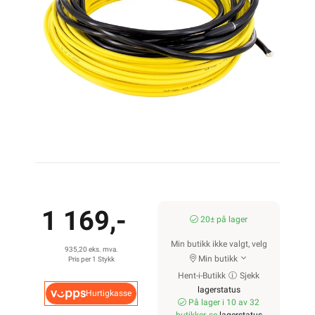
450W
500W
600W
1 169,-
20± på lager
Min butikk ikke valgt, velg
700W
935,20 eks. mva.
Min butikk
Pris per 1 Stykk
Hent-i-Butikk
Sjekk
lagerstatus
Hurtigkasse
På lager i 10 av 32
800W