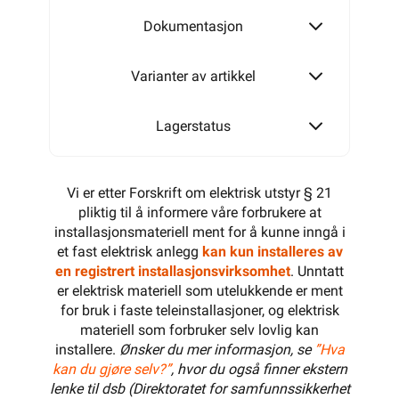
350W
Dokumentasjon
Varianter av artikkel
400W
Lagerstatus
450W
Vi er etter Forskrift om elektrisk utstyr § 21
pliktig til å informere våre forbrukere at
installasjonsmateriell ment for å kunne inngå i
et fast elektrisk anlegg
kan kun installeres av
500W
en registrert installasjonsvirksomhet
. Unntatt
er elektrisk materiell som utelukkende er ment
for bruk i faste teleinstallasjoner, og elektrisk
materiell som forbruker selv lovlig kan
600W
installere.
Ønsker du mer informasjon, se
”Hva
kan du gjøre selv?”
, hvor du også finner ekstern
lenke til dsb (Direktoratet for samfunnssikkerhet