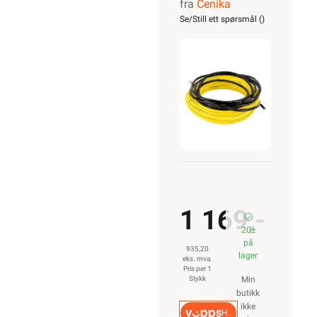
fra
Cenika
Varmekabel
Se/Still ett spørsmål (
)
17T 450W
InFloor
1 169,-
20±
på
935,20
lager
eks. mva.
Pris per 1
Stykk
Min
butikk
ikke
Hurtigkasse