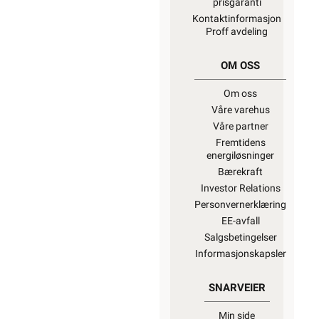
prisgaranti
Kontaktinformasjon
Proff avdeling
2900W
OM OSS
Om oss
Våre varehus
3100W
Våre partner
Fremtidens
energiløsninger
Bærekraft
3400W
Investor Relations
Personvernerklæring
EE-avfall
Salgsbetingelser
Informasjonskapsler
SNARVEIER
Min side