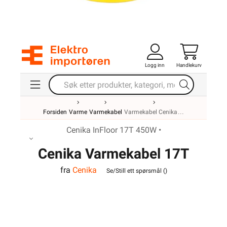
Logg inn
Handlekurv
Forsiden
Varme
Varmekabel
Varmekabel Cenika
Cenika InFloor 17T 450W •
Cenika Varmekabel 17T
fra
Cenika
450W InFloor
Se/Still ett spørsmål (
)