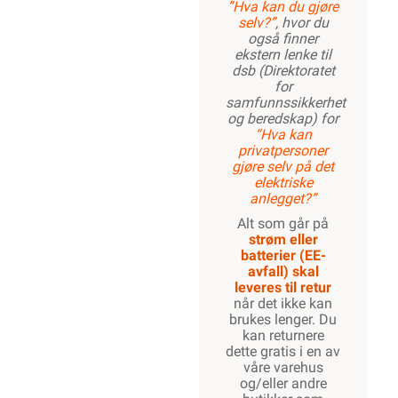
”Hva kan du gjøre
selv?”
, hvor du
også finner
ekstern lenke til
1000W
dsb (Direktoratet
for
samfunnssikkerhet
og beredskap) for
“Hva kan
1100W
privatpersoner
gjøre selv på det
elektriske
anlegget?”
1200W
Alt som går på
strøm eller
batterier (EE-
avfall) skal
leveres til retur
1350W
når det ikke kan
brukes lenger. Du
kan returnere
dette gratis i en av
våre varehus
og/eller andre
1450W