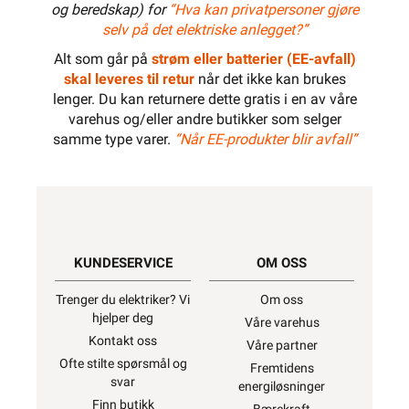
og beredskap) for
“Hva kan privatpersoner gjøre
700W
selv på det elektriske anlegget?”
Alt som går på
strøm eller batterier (EE-avfall)
skal leveres til retur
når det ikke kan brukes
lenger. Du kan returnere dette gratis i en av våre
800W
varehus og/eller andre butikker som selger
samme type varer.
“Når EE-produkter blir avfall”
900W
KUNDESERVICE
OM OSS
1000W
Trenger du elektriker? Vi
Om oss
hjelper deg
Våre varehus
Kontakt oss
Våre partner
1100W
Ofte stilte spørsmål og
Fremtidens
svar
energiløsninger
Finn butikk