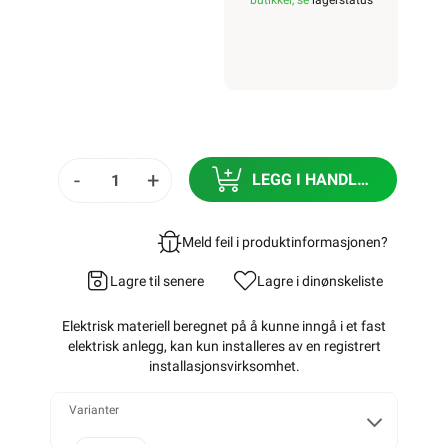
butikker, se
lagerstatus
900W
1000W
-
+
LEGG I HANDLEKURV
Meld feil i produktinformasjonen?
1100W
Lagre til senere
Lagre i din
ønskeliste
Elektrisk materiell beregnet på å kunne inngå i et fast
elektrisk anlegg, kan kun installeres av en registrert
1200W
installasjonsvirksomhet
.
Varianter