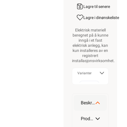
Lagre til senere
Lagre i din
ønskeliste
Elektrisk materiell
beregnet på å kunne
inngå i et fast
elektrisk anlegg, kan
kun installeres av en
registrert
installasjonsvirksomhet
.
Varianter
120W
Beskrivelse
170W
Produktdetaljer