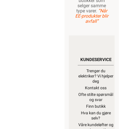
butikker som
selger samme
type varer.
“Når
EE-produkter blir
avfall”
1650W
1900W
KUNDESERVICE
Trenger du
2150W
elektriker? Vi hjelper
deg
Kontakt oss
Ofte stilte spørsmål
og svar
2400W
Finn butikk
Hva kan du gjøre
selv?
Våre kundeløfter og
2650W