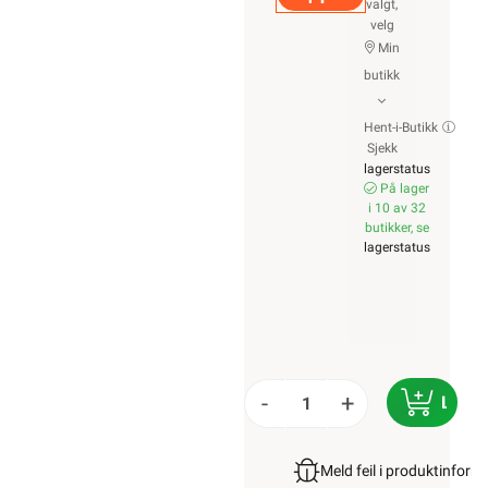
valgt,
velg
Min
butikk
Hent-i-Butikk
Sjekk
lagerstatus
På lager
i 10 av 32
butikker, se
lagerstatus
-
+
LEGG
Meld feil i produktinfor