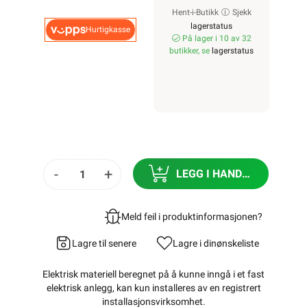
Hent-i-Butikk
Sjekk
lagerstatus
Hurtigkasse
På lager i 10 av 32
butikker, se
lagerstatus
-
+
LEGG I HANDLEKURV
Meld feil i produktinformasjonen?
Lagre til senere
Lagre i din
ønskeliste
Elektrisk materiell beregnet på å kunne inngå i et fast
elektrisk anlegg, kan kun installeres av en registrert
installasjonsvirksomhet
.