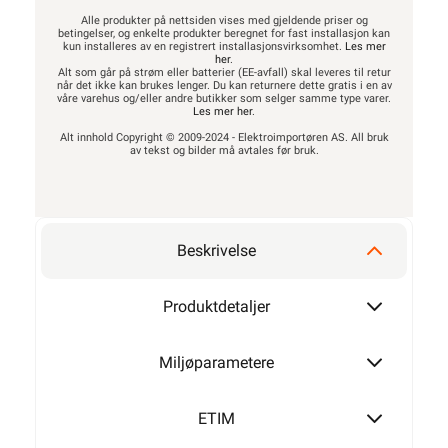
Alle produkter på nettsiden vises med gjeldende priser og
betingelser, og enkelte produkter beregnet for fast installasjon kan
kun installeres av en registrert installasjonsvirksomhet.
Les mer
2400W
her
.
Alt som går på strøm eller batterier (EE-avfall) skal leveres til retur
når det ikke kan brukes lenger. Du kan returnere dette gratis i en av
våre varehus og/eller andre butikker som selger samme type varer.
Les mer her
.
Alt innhold Copyright © 2009-2024 - Elektroimportøren AS. All bruk
2650W
av tekst og bilder må avtales før bruk.
2900W
Beskrivelse
Produktdetaljer
3100W
Miljøparametere
3400W
ETIM