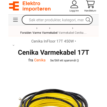
Logg inn
Handlekurv
170W
Forsiden
Varme
Varmekabel
Varmekabel Cenika
250W
Cenika InFloor 17T 450W •
Cenika Varmekabel 17T
fra
Cenika
300W
450W InFloor
Se/Still ett spørsmål (
)
350W
400W