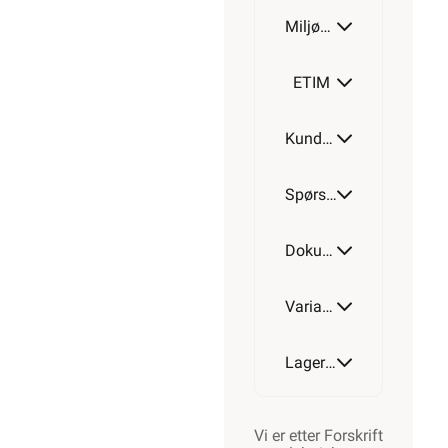
Miljøparametere
250W
ETIM
Kundeomtale
300W
Spørsmål og svar
350W
Dokumentasjon
Varianter av artikkel
400W
Lagerstatus
450W
Vi er etter Forskrift