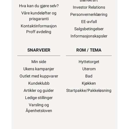
Bærekraft
Hva kan du gjøre selv?
Investor Relations
1200W
Våre kundeløfter og
Personvernerklæring
prisgaranti
EE-avfall
Kontaktinformasjon
Salgsbetingelser
Proff avdeling
1350W
Informasjonskapsler
SNARVEIER
ROM / TEMA
1450W
Min side
Hyttetorget
Ukens kampanjer
Uterom
Outlet med kuppvarer
Bad
Kundeklubb
Kjøkken
1650W
Artikler og guider
Startpakke/Pakkeløsning
Ledige stillinger
Varsling og
Åpenhetsloven
1900W