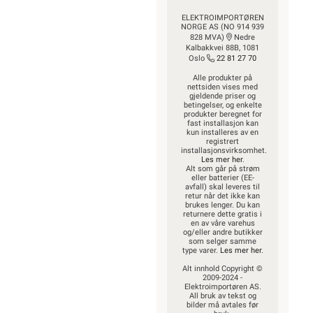
ELEKTROIMPORTØREN
NORGE AS (NO 914 939
828 MVA)
Nedre
Kalbakkvei 88B, 1081
Oslo
22 81 27 70
Alle produkter på
nettsiden vises med
gjeldende priser og
betingelser, og enkelte
produkter beregnet for
fast installasjon kan
kun installeres av en
registrert
installasjonsvirksomhet.
Les mer her
.
Alt som går på strøm
eller batterier (EE-
avfall) skal leveres til
retur når det ikke kan
brukes lenger. Du kan
returnere dette gratis i
en av våre varehus
og/eller andre butikker
som selger samme
type varer.
Les mer her
.
Alt innhold Copyright ©
2009-2024 -
Elektroimportøren AS.
All bruk av tekst og
bilder må avtales før