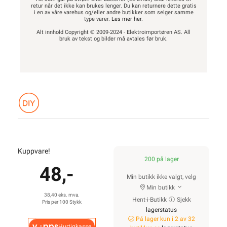
retur når det ikke kan brukes lenger. Du kan returnere dette gratis
i en av våre varehus og/eller andre butikker som selger samme
type varer.
Les mer her
.
Alt innhold Copyright © 2009-2024 - Elektroimportøren AS. All
bruk av tekst og bilder må avtales før bruk.
Kuppvare!
200 på lager
48,-
Min butikk ikke valgt, velg
Min butikk
38,40 eks. mva.
Hent-i-Butikk
Sjekk
Pris per 100 Stykk
lagerstatus
På lager kun i 2 av 32
Hurtigkasse