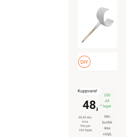
STIFT
Kuppvare!
200
48,-
på
lager
Min
38,40 eks.
mva.
butikk
Pris per
ikke
100 Stykk
valgt,