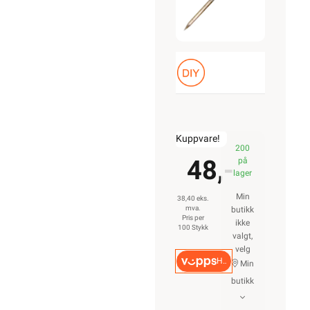
Kuppvare!
200
48,-
på
lager
Min
38,40 eks.
mva.
butikk
Pris per
ikke
100 Stykk
valgt,
velg
Hurtigkasse
Min
butikk