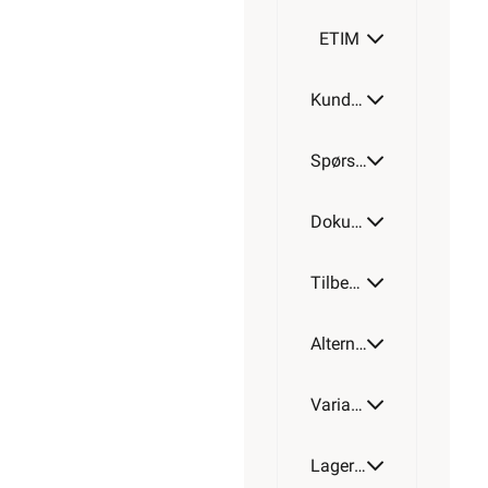
SPSH
ETIM
47
Kundeomtale
ISH
Spørsmål og svar
47
SPSH
Dokumentasjon
Tilbehør
Alternative artikler
Varianter av artikkel
Lagerstatus