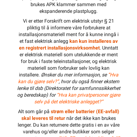
brukes APK klammer sammen med
ekspanderende plastplugg.
Vi er etter Forskrift om elektrisk utstyr § 21
pliktig til å informere våre forbrukere at
installasjonsmateriell ment for å kunne inngå i
et fast elektrisk anlegg
kan kun installeres av
en registrert installasjonsvirksomhet
. Unntatt
er elektrisk materiell som utelukkende er ment
for bruk i faste teleinstallasjoner, og elektrisk
materiell som forbruker selv lovlig kan
installere.
Ønsker du mer informasjon, se
”Hva
kan du gjøre selv?”
, hvor du også finner ekstern
lenke til dsb (Direktoratet for samfunnssikkerhet
og beredskap) for
“Hva kan privatpersoner gjøre
selv på det elektriske anlegget?”
Alt som går på
strøm eller batterier (EE-avfall)
skal leveres til retur
når det ikke kan brukes
lenger. Du kan returnere dette gratis i en av våre
varehus og/eller andre butikker som selger