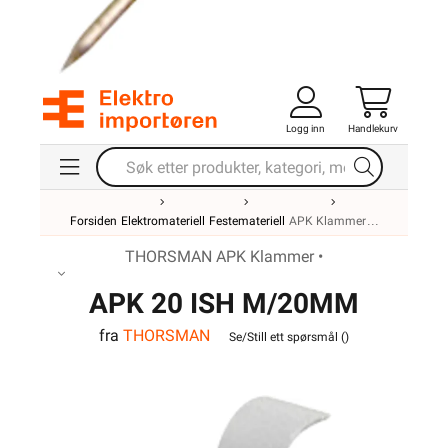
Logg inn
Handlekurv
Forsiden
Elektromateriell
Festemateriell
APK Klammer
THORSMAN APK Klammer •
APK 20 ISH M/20MM
fra
THORSMAN
STIFT
Se/Still ett spørsmål (
)