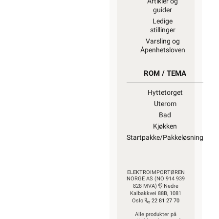
Artikler og
guider
Ledige
stillinger
Varsling og
Åpenhetsloven
ROM / TEMA
Hyttetorget
Uterom
Bad
Kjøkken
Startpakke/Pakkeløsning
ELEKTROIMPORTØREN
NORGE AS (NO 914 939
828 MVA)
Nedre
Kalbakkvei 88B, 1081
Oslo
22 81 27 70
Alle produkter på