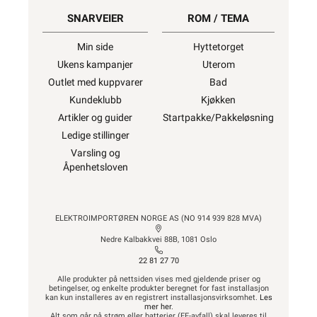
SNARVEIER
ROM / TEMA
Min side
Hyttetorget
Ukens kampanjer
Uterom
Outlet med kuppvarer
Bad
Kundeklubb
Kjøkken
Artikler og guider
Startpakke/Pakkeløsning
Ledige stillinger
Varsling og
Åpenhetsloven
ELEKTROIMPORTØREN NORGE AS (NO 914 939 828 MVA)
Nedre Kalbakkvei 88B, 1081 Oslo
22 81 27 70
Alle produkter på nettsiden vises med gjeldende priser og
betingelser, og enkelte produkter beregnet for fast installasjon
kan kun installeres av en registrert installasjonsvirksomhet.
Les
mer her
.
Alt som går på strøm eller batterier (EE-avfall) skal leveres til