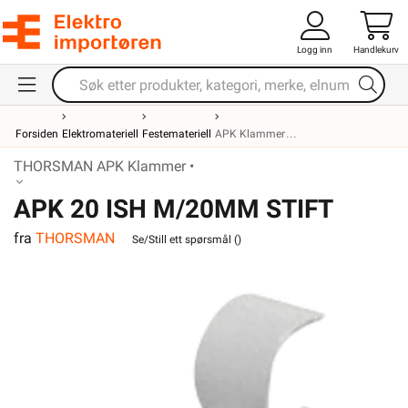
Logg inn
Handlekurv
Forsiden
Elektromateriell
Festemateriell
APK Klammer
THORSMAN APK Klammer •
APK 20 ISH M/20MM STIFT
fra
THORSMAN
Se/Still ett spørsmål (
)