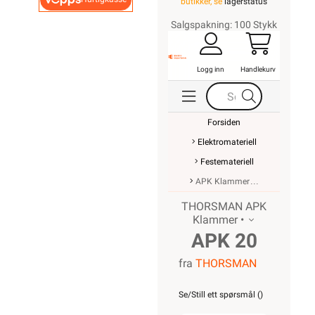
butikker, se
lagerstatus
Salgspakning: 100 Stykk
Logg inn
Handlekurv
Forsiden
Elektromateriell
Festemateriell
APK Klammer
THORSMAN APK
Klammer •
APK 20
fra
THORSMAN
ISH
M/20MM
Se/Still ett spørsmål (
)