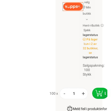
velg
Hurtigkasse
Min
butikk
Hent-i-Butikk
Sjekk
lagerstatus
På lager
kun i 2 av
32 butikker,
se
lagerstatus
Salgspakning:
100
Stykk
-
+
LE
100 x
Meld feil i produktinfor