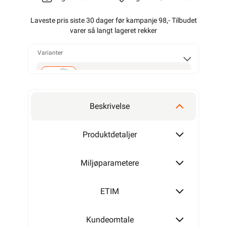
Laveste pris siste 30 dager før kampanje 98,- Tilbudet
varer så langt lageret rekker
Varianter
20 ISH
Beskrivelse
36 ISH
Produktdetaljer
Miljøparametere
36 SPSH
ETIM
Kundeomtale
47 ISH