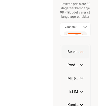
Laveste pris siste 30
dager før kampanje
98,- Tilbudet varer så
langt lageret rekker
Varianter
20
ISH
Beskrivelse
36
Produktdetaljer
ISH
Miljøparametere
36
SPSH
ETIM
47
Kundeomtale