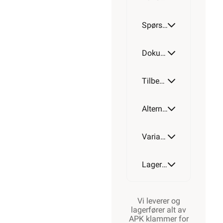
ISH
Spørsmål og svar
47
SPSH
Dokumentasjon
Tilbehør
Alternative artikler
Varianter av artikkel
Lagerstatus
Vi leverer og
lagerfører alt av
APK klammer for