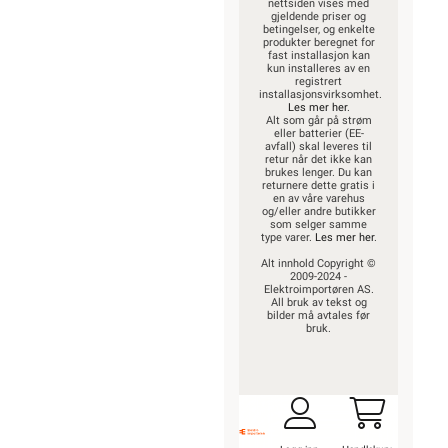
nettsiden vises med
gjeldende priser og
betingelser, og enkelte
produkter beregnet for
fast installasjon kan
kun installeres av en
registrert
installasjonsvirksomhet.
Les mer her
.
Alt som går på strøm
eller batterier (EE-
avfall) skal leveres til
retur når det ikke kan
brukes lenger. Du kan
returnere dette gratis i
en av våre varehus
og/eller andre butikker
som selger samme
type varer.
Les mer her
.
Alt innhold Copyright ©
2009-2024 -
Elektroimportøren AS.
All bruk av tekst og
bilder må avtales før
bruk.