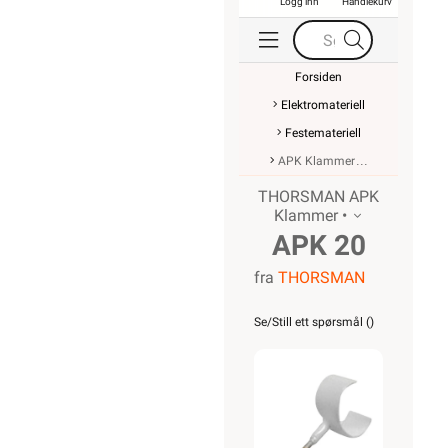
Logg inn
Handlekurv
Forsiden
Elektromateriell
Festemateriell
APK Klammer
THORSMAN APK
Klammer •
APK 20
fra
THORSMAN
ISH
M/20MM
Se/Still ett spørsmål (
)
STIFT