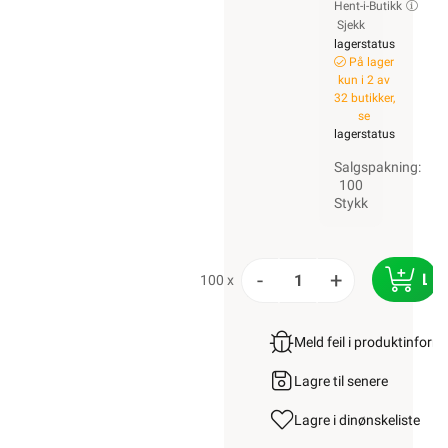
Hent-i-Butikk
Sjekk
lagerstatus
På lager
kun i 2 av
32 butikker,
se
lagerstatus
Salgspakning:
100
Stykk
-
+
LE
100 x
Meld feil i produktinfor
Lagre til senere
Lagre i din
ønskeliste