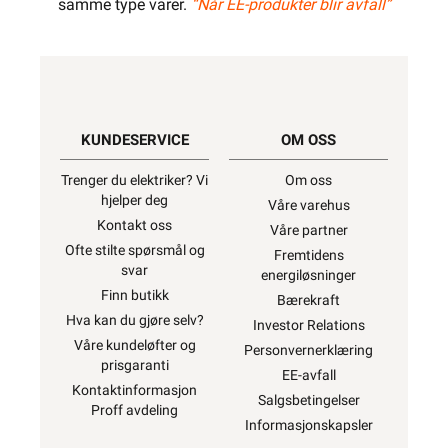
samme type varer.
“Når EE-produkter blir avfall”
KUNDESERVICE
OM OSS
Trenger du elektriker? Vi
Om oss
hjelper deg
Våre varehus
Kontakt oss
Våre partner
Ofte stilte spørsmål og
Fremtidens
svar
energiløsninger
Finn butikk
Bærekraft
Hva kan du gjøre selv?
Investor Relations
Våre kundeløfter og
Personvernerklæring
prisgaranti
EE-avfall
Kontaktinformasjon
Salgsbetingelser
Proff avdeling
Informasjonskapsler