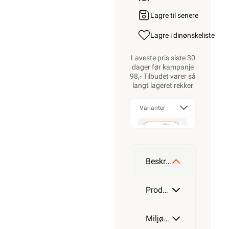
Lagre til senere
Lagre i din
ønskeliste
Laveste pris siste 30
dager før kampanje
98,- Tilbudet varer så
langt lageret rekker
Varianter
20
ISH
Beskrivelse
36
Produktdetaljer
ISH
Miljøparametere
36