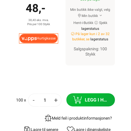
48,-
Min butikk ikke valgt, velg
Min butikk
38,40 eks. mva.
Hent-i-Butikk
Sjekk
Pris per 100 Stykk
lagerstatus
På lager kun i 2 av 32
Hurtigkasse
butikker, se
lagerstatus
Salgspakning: 100
Stykk
-
+
LEGG I HANDLEKURV
100 x
Meld feil i produktinformasjonen?
Lagre til senere
Lagre i din
ønskeliste