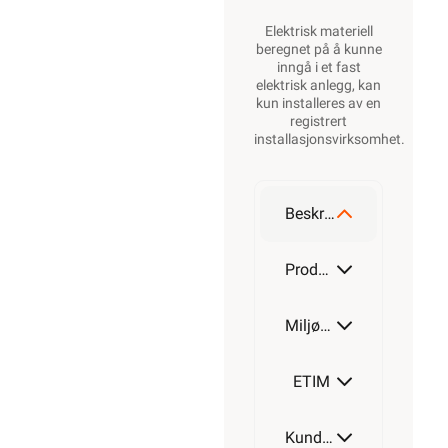
Elektrisk materiell
beregnet på å kunne
inngå i et fast
elektrisk anlegg, kan
kun installeres av en
registrert
installasjonsvirksomhet
.
Beskrivelse
Produktdetaljer
Miljøparametere
ETIM
Kundeomtale