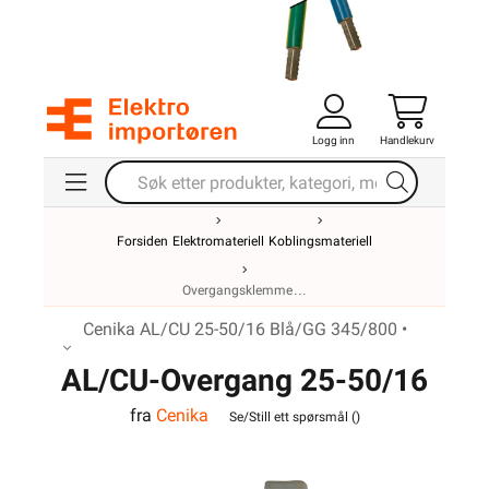
Logg inn
Handlekurv
Forsiden
Elektromateriell
Koblingsmateriell
Overgangsklemme
Cenika AL/CU 25-50/16 Blå/GG 345/800 •
AL/CU-Overgang 25-50/16
fra
Cenika
Blå/GG 345/800MM
Se/Still ett spørsmål (
)