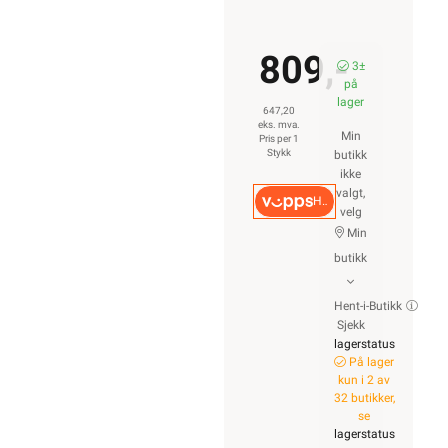
809,-
3±
på
lager
647,20
eks. mva.
Min
Pris per 1
Stykk
butikk
ikke
valgt,
Hurtigkasse
velg
Min
butikk
Hent-i-Butikk
Sjekk
lagerstatus
På lager
kun i 2 av
32 butikker,
se
lagerstatus