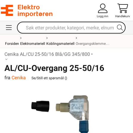
Logg inn
Handlekurv
Forsiden
Elektromateriell
Koblingsmateriell
Overgangsklemme
Cenika AL/CU 25-50/16 Blå/GG 345/800 •
AL/CU-Overgang 25-50/16
fra
Cenika
Blå/GG 345/800MM
Se/Still ett spørsmål (
)