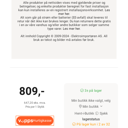
Alle produkter på nettsiden vises med gjeldende priser og
betingelser, og enkelte produkter beregnet for fast installasjon
kan kun installeres av en registrert installasjonsvirksomhet.
Les
mer her
.
Alt som går på strøm eller batterier (EE-avfall) skal leveres til
retur når det ikke kan brukes lenger. Du kan returnere dette gratis
i en av våre varehus og/eller andre butikker som selger samme
type varer.
Les mer her
.
Alt innhold Copyright © 2009-2024 - Elektroimportøren AS. All
bruk av tekst og bilder må avtales før bruk.
809,-
3± på lager
Min butikk ikke valgt, velg
647,20 eks. mva.
Min butikk
Pris per 1 Stykk
Hent-i-Butikk
Sjekk
lagerstatus
Hurtigkasse
På lager kun i 2 av 32