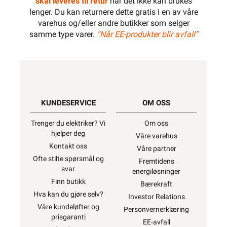
skal leveres til retur
når det ikke kan brukes
lenger. Du kan returnere dette gratis i en av våre
varehus og/eller andre butikker som selger
samme type varer.
“Når EE-produkter blir avfall”
KUNDESERVICE
OM OSS
Trenger du elektriker? Vi
Om oss
hjelper deg
Våre varehus
Kontakt oss
Våre partner
Ofte stilte spørsmål og
Fremtidens
svar
energiløsninger
Finn butikk
Bærekraft
Hva kan du gjøre selv?
Investor Relations
Våre kundeløfter og
Personvernerklæring
prisgaranti
EE-avfall