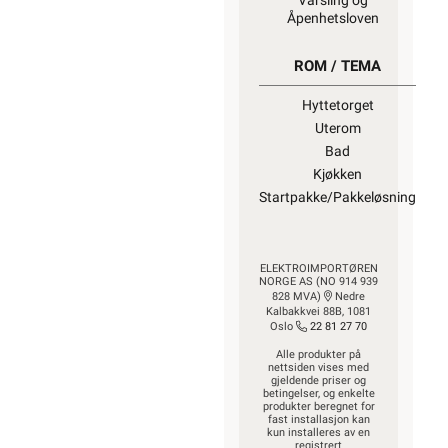
Varsling og
Åpenhetsloven
ROM / TEMA
Hyttetorget
Uterom
Bad
Kjøkken
Startpakke/Pakkeløsning
ELEKTROIMPORTØREN
NORGE AS (NO 914 939
828 MVA)
Nedre
Kalbakkvei 88B, 1081
Oslo
22 81 27 70
Alle produkter på
nettsiden vises med
gjeldende priser og
betingelser, og enkelte
produkter beregnet for
fast installasjon kan
kun installeres av en
registrert