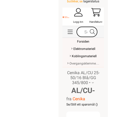
butikker, se
lagerstatus
Logg inn
Handlekurv
Forsiden
Elektromateriell
Koblingsmateriell
Overgangsklemme
Cenika AL/CU 25-
50/16 Blå/GG
345/800 •
AL/CU-
fra
Cenika
Overgang
Se/Still ett spørsmål (
)
25-50/16