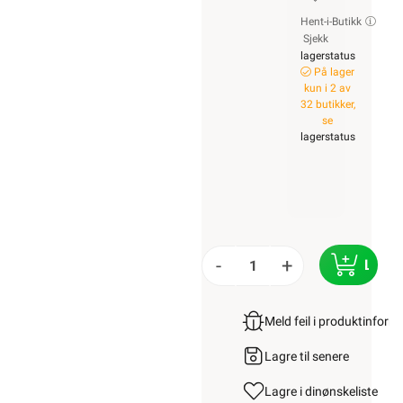
Hent-i-Butikk
Sjekk
lagerstatus
På lager
kun i 2 av
32 butikker,
se
lagerstatus
-
+
LEGG
Meld feil i produktinfor
Lagre til senere
Lagre i din
ønskeliste