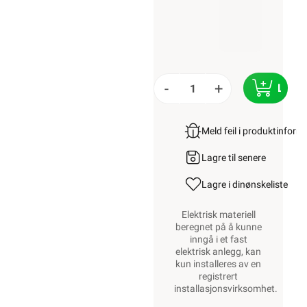
-
+
LEGG
Meld feil i produktinfor
Lagre til senere
Lagre i din
ønskeliste
Elektrisk materiell
beregnet på å kunne
inngå i et fast
elektrisk anlegg, kan
kun installeres av en
registrert
installasjonsvirksomhet
.