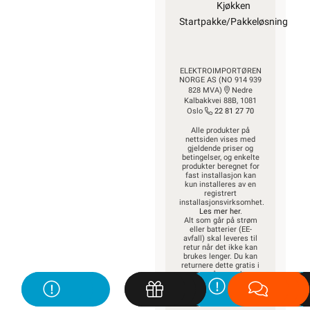
Kjøkken
Startpakke/Pakkeløsning
ELEKTROIMPORTØREN
NORGE AS (NO 914 939
828 MVA)
Nedre
Kalbakkvei 88B, 1081
Oslo
22 81 27 70
Alle produkter på
nettsiden vises med
gjeldende priser og
betingelser, og enkelte
produkter beregnet for
fast installasjon kan
kun installeres av en
registrert
installasjonsvirksomhet.
Les mer her
.
Alt som går på strøm
eller batterier (EE-
avfall) skal leveres til
retur når det ikke kan
brukes lenger. Du kan
returnere dette gratis i
en av våre varehus
og/eller andre butikker
som selger samme
type varer.
Les mer her
.