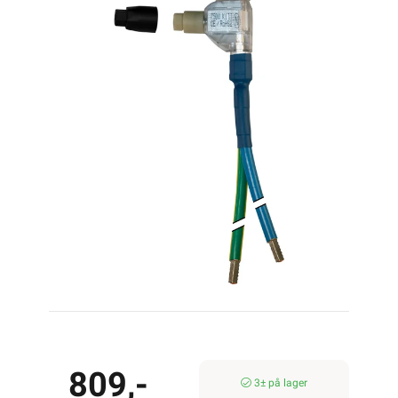
809,-
3± på lager