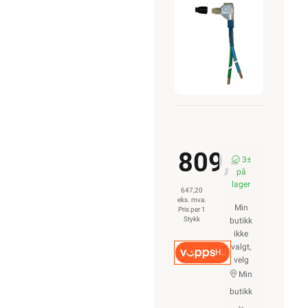
Blå/GG
345/800MM
809,-
3±
på
lager
647,20
eks. mva.
Min
Pris per 1
Stykk
butikk
ikke
valgt,
Hurtigkasse
velg
Min
butikk