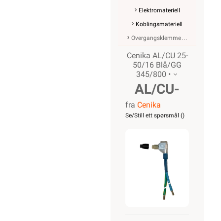
Elektromateriell
Koblingsmateriell
Overgangsklemme
Cenika AL/CU 25-
50/16 Blå/GG
345/800 •
AL/CU-
fra
Cenika
Overgang
Se/Still ett spørsmål (
)
25-50/16
Blå/GG
345/800MM