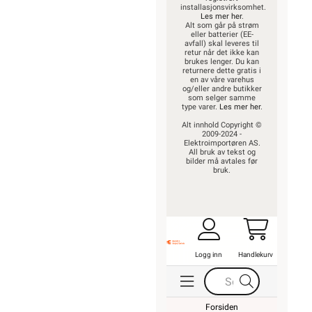
installasjonsvirksomhet.
Les mer her
.
Alt som går på strøm
eller batterier (EE-
avfall) skal leveres til
retur når det ikke kan
brukes lenger. Du kan
returnere dette gratis i
en av våre varehus
og/eller andre butikker
som selger samme
type varer.
Les mer her
.
Alt innhold Copyright ©
2009-2024 -
Elektroimportøren AS.
All bruk av tekst og
bilder må avtales før
bruk.
Logg inn
Handlekurv
Forsiden