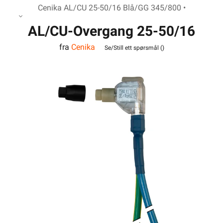
Cenika AL/CU 25-50/16 Blå/GG 345/800 •
AL/CU-Overgang 25-50/16
fra
Cenika
Blå/GG 345/800MM
Se/Still ett spørsmål (
)