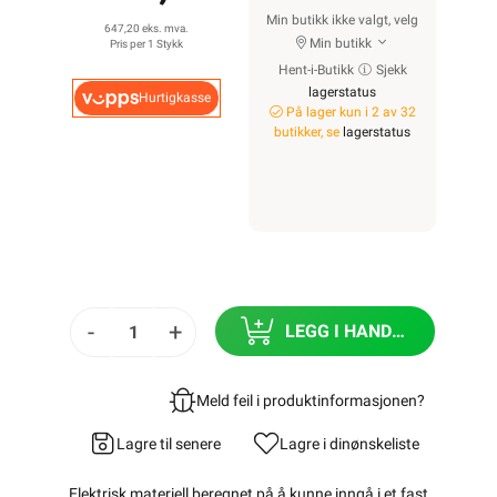
Min butikk ikke valgt, velg
647,20 eks. mva.
Min butikk
Pris per 1 Stykk
Hent-i-Butikk
Sjekk
lagerstatus
Hurtigkasse
På lager kun i 2 av 32
butikker, se
lagerstatus
-
+
LEGG I HANDLEKURV
Meld feil i produktinformasjonen?
Lagre til senere
Lagre i din
ønskeliste
Elektrisk materiell beregnet på å kunne inngå i et fast