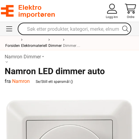
Logg inn
Ordre
Forsiden
Elektromateriell
Dimmer
Dimmer
Namron Dimmer •
Namron LED dimmer auto
fra
Namron
universal 2.0 300W Hvit
Se/Still ett spørsmål (
)