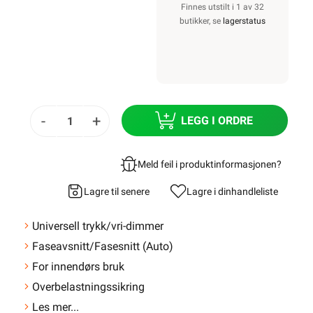
Finnes utstilt i 1 av 32
butikker, se
lagerstatus
-
+
LEGG I ORDRE
Meld feil i produktinformasjonen?
Lagre til senere
Lagre i din
handleliste
Universell trykk/vri-dimmer
Faseavsnitt/Fasesnitt (Auto)
For innendørs bruk
Overbelastningssikring
Les mer...