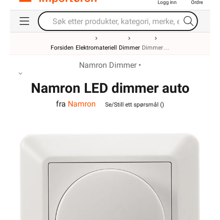
Logg inn
Ordre
Forsiden
Elektromateriell
Dimmer
Dimmer
Namron Dimmer •
Namron LED dimmer auto
fra
Namron
universal 2.0 300W Hvit
Se/Still ett spørsmål (
)