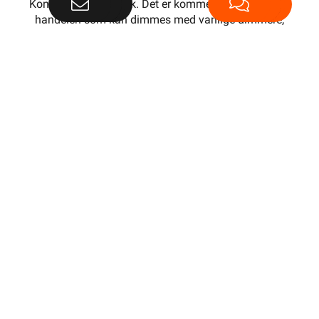
Konferer med fagfolk. Det er kommet LED lyspærer i
handelen som kan dimmes med vanlige dimmere,
men det er viktig å velge korrekt dimmer. Langt i fra
alle typer vil fungere. De fleste LED lyspærer på
markedet er ikke dimmbare
KUNDESERVICE
OM OSS
Trenger du elektriker? Vi
Om oss
hjelper deg
Våre varehus
Kontakt oss
Fremtidens energiløsninger
Ofte stilte spørsmål og
Bærekraft
svar
Investor Relations
Finn butikk
EE-avfall
Kontaktinformasjon Proff
Informasjonskapsler
avdeling
Samsvarserklæring