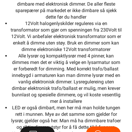
dimbare med elektronisk dimmer. De aller fleste
sparepærer på markedet er ikke dimbare så sjekk
dette før du handler
12Volt halogenlyskilder reguleres via en
transformator som gjør om spenningen fra 230Volt til
12Volt. Vi anbefaler elektronisk transformator som er
enkelt å dimme uten støy. Bruk en dimmer som kan
dimme elektroniske 12Volt transformatorer
Alle lysrør og kompaktlysrør med 4 pinner, kan
dimmes men det er viktig å velge en lysarmatur som
er forberedt for dimming. Med korrekt trafo/ballast
innebygd i armaturen kan man dimme lysrør med en
vanlig elektronisk dimmer. Lysregulereing uten
dimbar elektronisk trafo/ballast er mulig, men krever
bunnlast og spesielle dimmere, og vil koste vesentlig
mer å installere
LED er også dimbart, men her må man holde tungen
rett i munnen. Mye av det samme som gjelder for
lysrør, gjelder også her. Man må ha dimmbare trafoer
og riktig dimmeutstyr for å få dette til å fungere.