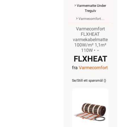
Varmematte Under
Tregulv
Varmecomfort
Varmecomfort
FLXHEAT
varmekabelmatte
100W/m² 1,1m²
110W •
FLXHEAT
fra
Varmecomfort
varmekabelmat
100W/m²
Se/Still ett spørsmål (
)
1,1m²
110W