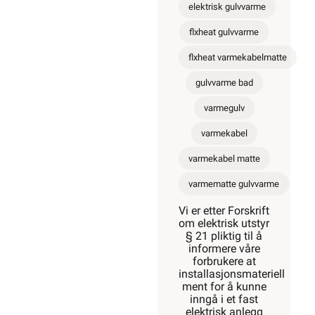
elektrisk gulvvarme
flxheat gulvvarme
flxheat varmekabelmatte
gulvvarme bad
varmegulv
varmekabel
varmekabel matte
varmematte gulvvarme
Vi er etter Forskrift
om elektrisk utstyr
§ 21 pliktig til å
informere våre
forbrukere at
installasjonsmateriell
ment for å kunne
inngå i et fast
elektrisk anlegg