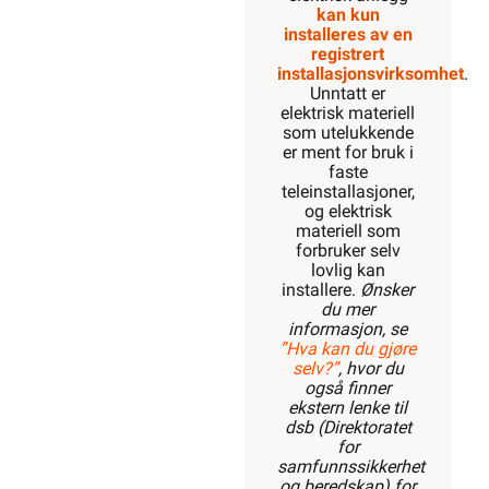
kan kun
installeres av en
registrert
installasjonsvirksomhet
.
Unntatt er
elektrisk materiell
som utelukkende
er ment for bruk i
faste
teleinstallasjoner,
og elektrisk
materiell som
forbruker selv
lovlig kan
installere.
Ønsker
du mer
informasjon, se
”Hva kan du gjøre
selv?”
, hvor du
også finner
ekstern lenke til
dsb (Direktoratet
for
samfunnssikkerhet
og beredskap) for