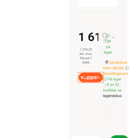
1 619,-
20+
på
1 295,20
lager
eks. mva.
Pris per 1
Sandefjord
Stykk
Hent-i-Butikk
,
bestillingsvare
Hurtigkasse
På lager
i 8 av 32
butikker, se
lagerstatus