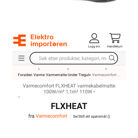
Logg inn
Handlekurv
Forsiden
Varme
Varmematte Under Tregulv
Varmecomfort
Varmecomfort FLXHEAT varmekabelmatte
100W/m² 1,1m² 110W •
FLXHEAT
fra
Varmecomfort
varmekabelmatte
Se/Still ett spørsmål (
)
100W/m² 1,1m² 110W