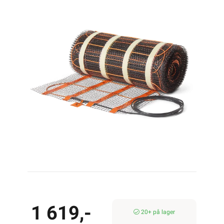
1 619,-
20+ på lager