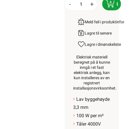
-
+
LEGG
Meld feil i produktinfor
Lagre til senere
Lagre i din
ønskeliste
Elektrisk materiell
beregnet på å kunne
inngå i et fast
elektrisk anlegg, kan
kun installeres av en
registrert
installasjonsvirksomhet
.
Lav byggehøyde
3,3 mm
100 W per m²
Tåler 4000V