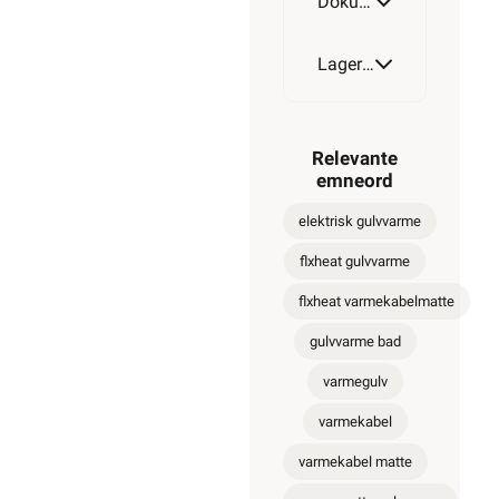
Dokumentasjon
Lagerstatus
Relevante
emneord
elektrisk gulvvarme
flxheat gulvvarme
flxheat varmekabelmatte
gulvvarme bad
varmegulv
varmekabel
varmekabel matte