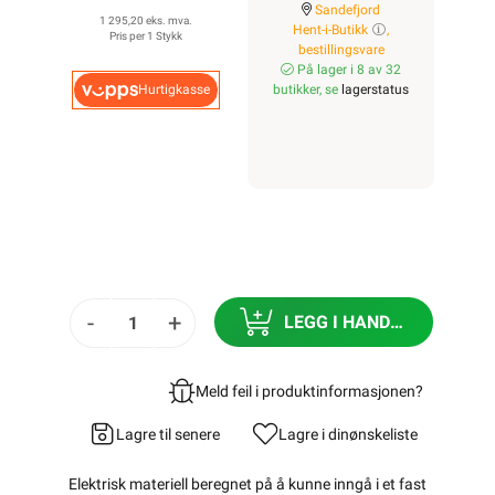
Sandefjord
1 295,20 eks. mva.
Hent-i-Butikk
,
Pris per 1 Stykk
bestillingsvare
På lager i 8 av 32
Hurtigkasse
butikker, se
lagerstatus
-
+
LEGG I HANDLEKURV
Meld feil i produktinformasjonen?
Lagre til senere
Lagre i din
ønskeliste
Elektrisk materiell beregnet på å kunne inngå i et fast