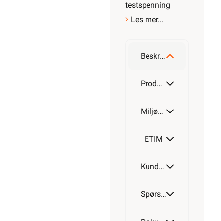
testspenning
Les mer...
Beskrivelse
Produktdetaljer
Miljøparametere
ETIM
Kundeomtale
Spørsmål og svar