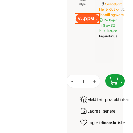
Sandefjord
Stykk
Hent-i-Butikk
,
bestillingsvare
Hurtigkasse
På lager
i 8 av 32
butikker, se
lagerstatus
-
+
LEGG
Meld feil i produktinfor
Lagre til senere
Lagre i din
ønskeliste