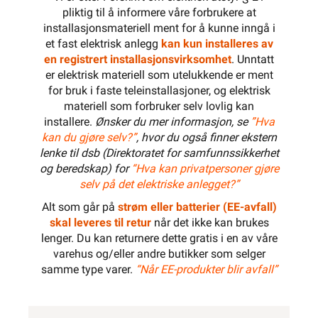
pliktig til å informere våre forbrukere at
installasjonsmateriell ment for å kunne inngå i
et fast elektrisk anlegg
kan kun installeres av
en registrert installasjonsvirksomhet
. Unntatt
er elektrisk materiell som utelukkende er ment
for bruk i faste teleinstallasjoner, og elektrisk
materiell som forbruker selv lovlig kan
installere.
Ønsker du mer informasjon, se
”Hva
kan du gjøre selv?”
, hvor du også finner ekstern
lenke til dsb (Direktoratet for samfunnssikkerhet
og beredskap) for
“Hva kan privatpersoner gjøre
selv på det elektriske anlegget?”
Alt som går på
strøm eller batterier (EE-avfall)
skal leveres til retur
når det ikke kan brukes
lenger. Du kan returnere dette gratis i en av våre
varehus og/eller andre butikker som selger
samme type varer.
“Når EE-produkter blir avfall”