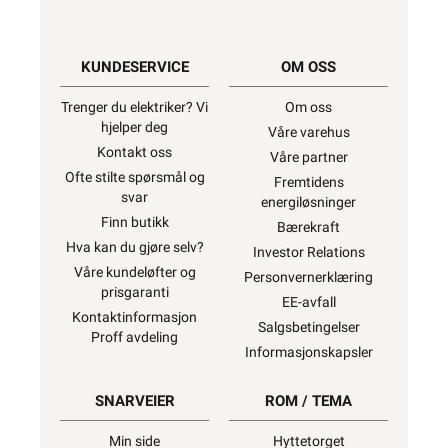
KUNDESERVICE
OM OSS
Trenger du elektriker? Vi
Om oss
hjelper deg
Våre varehus
Kontakt oss
Våre partner
Ofte stilte spørsmål og
Fremtidens
svar
energiløsninger
Finn butikk
Bærekraft
Hva kan du gjøre selv?
Investor Relations
Våre kundeløfter og
Personvernerklæring
prisgaranti
EE-avfall
Kontaktinformasjon
Salgsbetingelser
Proff avdeling
Informasjonskapsler
SNARVEIER
ROM / TEMA
Min side
Hyttetorget