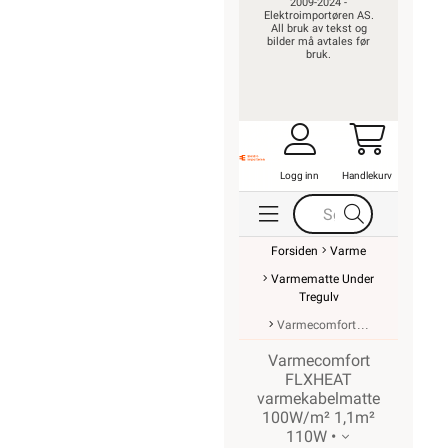
2009-2024 -
Elektroimportøren AS.
All bruk av tekst og
bilder må avtales før
bruk.
Logg inn
Handlekurv
Forsiden
Varme
Varmematte Under
Tregulv
Varmecomfort
Varmecomfort
FLXHEAT
varmekabelmatte
100W/m² 1,1m²
110W •