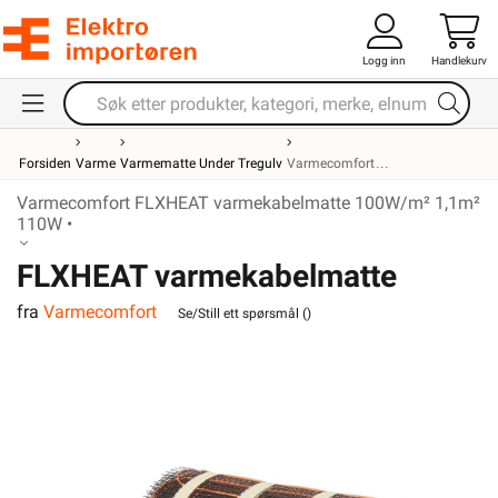
Logg inn
Handlekurv
Forsiden
Varme
Varmematte Under Tregulv
Varmecomfort
Varmecomfort FLXHEAT varmekabelmatte 100W/m² 1,1m²
110W •
FLXHEAT varmekabelmatte
fra
Varmecomfort
100W/m² 1,1m² 110W
Se/Still ett spørsmål (
)