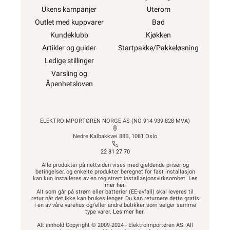
Ukens kampanjer
Uterom
Outlet med kuppvarer
Bad
Kundeklubb
Kjøkken
Artikler og guider
Startpakke/Pakkeløsning
Ledige stillinger
Varsling og
Åpenhetsloven
ELEKTROIMPORTØREN NORGE AS (NO 914 939 828 MVA)
Nedre Kalbakkvei 88B, 1081 Oslo
22 81 27 70
Alle produkter på nettsiden vises med gjeldende priser og
betingelser, og enkelte produkter beregnet for fast installasjon
kan kun installeres av en registrert installasjonsvirksomhet.
Les
mer her
.
Alt som går på strøm eller batterier (EE-avfall) skal leveres til
retur når det ikke kan brukes lenger. Du kan returnere dette gratis
i en av våre varehus og/eller andre butikker som selger samme
type varer.
Les mer her
.
Alt innhold Copyright © 2009-2024 - Elektroimportøren AS. All