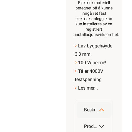
Elektrisk materiell
beregnet på å kunne
inngå i et fast
elektrisk anlegg, kan
kun installeres av en
registrert
installasjonsvirksomhet
.
Lav byggehøyde
3,3 mm
100 W per m²
Tåler 4000V
testspenning
Les mer...
Beskrivelse
Produktdetaljer