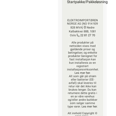
Startpakke/Pakkeløsning
ELEKTROIMPORTØREN
NORGE AS (NO 914 939
828 MVA)
Nedre
Kalbakkvei 88B, 1081
Oslo
22 81 27 70
Alle produkter på
nettsiden vises med
gjeldende priser og
betingelser, og enkelte
produkter beregnet for
fast installasjon kan
kun installeres av en
registrert
installasjonsvirksomhet.
Les mer her
.
Alt som går på strøm
eller batterier (EE-
avfall) skal leveres til
retur når det ikke kan
brukes lenger. Du kan
returnere dette gratis i
en av våre varehus
og/eller andre butikker
som selger samme
type varer.
Les mer her
.
Alt innhold Copyright ©