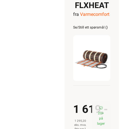
FLXHEAT
fra
Varmecomfort
varmekabelmat
100W/m²
Se/Still ett spørsmål (
)
1,1m²
110W
1 619,-
20+
på
1 295,20
lager
eks. mva.
Pris per 1