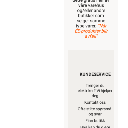
dette gratis i en av
våre varehus
og/eller andre
butikker som
selger samme
type varer.
“Når
EE-produkter blir
avfall”
KUNDESERVICE
Trenger du
elektriker? Vi hjelper
deg
Kontakt oss
Ofte stilte spørsmål
og svar
Finn butikk
Hva kan du gjøre