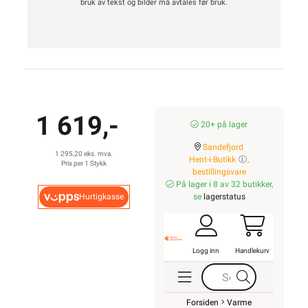
bruk av tekst og bilder må avtales før bruk.
1 619,-
20+ på lager
Sandefjord
1 295,20 eks. mva.
Hent-i-Butikk
,
Pris per 1 Stykk
bestillingsvare
På lager i 8 av 32 butikker,
Hurtigkasse
se
lagerstatus
Logg inn
Handlekurv
Forsiden
Varme