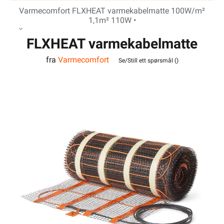
Varmecomfort FLXHEAT varmekabelmatte 100W/m²
1,1m² 110W •
FLXHEAT varmekabelmatte
fra
Varmecomfort
100W/m² 1,1m² 110W
Se/Still ett spørsmål (
)