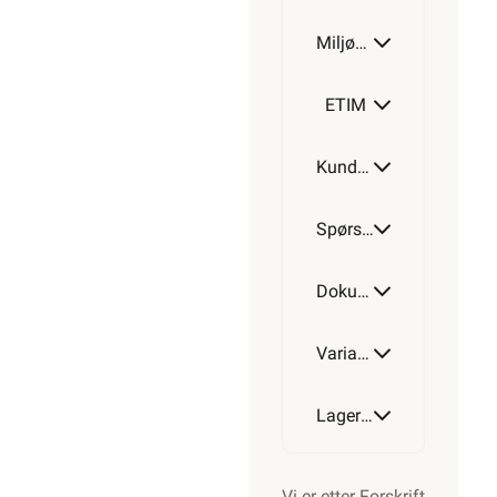
Miljøparametere
20MM
ETIM
Kundeomtale
25MM
Spørsmål og svar
32MM
Dokumentasjon
Varianter av artikkel
40MM
Lagerstatus
Vi er etter Forskrift