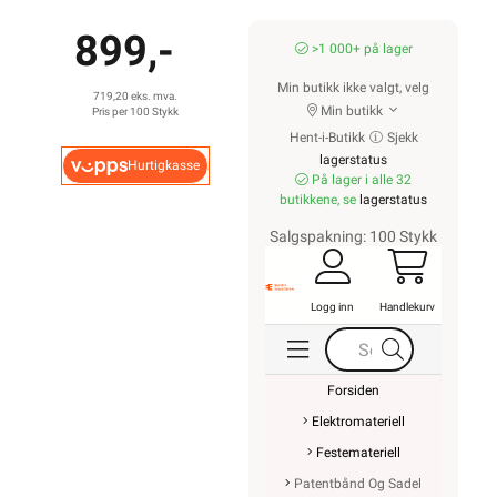
899,-
>1 000+ på lager
Min butikk ikke valgt, velg
719,20 eks. mva.
Min butikk
Pris per 100 Stykk
Hent-i-Butikk
Sjekk
lagerstatus
Hurtigkasse
På lager i alle 32
butikkene, se
lagerstatus
Salgspakning: 100 Stykk
Logg inn
Handlekurv
Forsiden
Elektromateriell
Festemateriell
Patentbånd Og Sadel