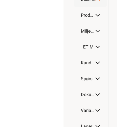
16MM
Produktdetaljer
Miljøparametere
20MM
ETIM
Kundeomtale
25MM
Spørsmål og svar
32MM
Dokumentasjon
Varianter av artikkel
40MM
Lagerstatus