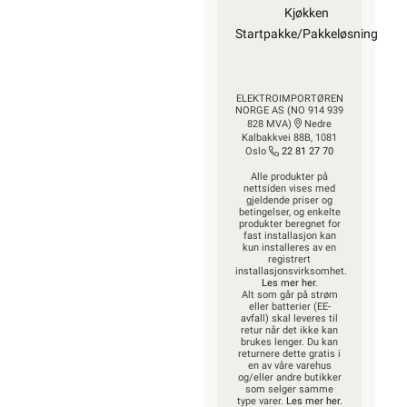
Kjøkken
Startpakke/Pakkeløsning
ELEKTROIMPORTØREN
NORGE AS (NO 914 939
828 MVA)
Nedre
Kalbakkvei 88B, 1081
Oslo
22 81 27 70
Alle produkter på
nettsiden vises med
gjeldende priser og
betingelser, og enkelte
produkter beregnet for
fast installasjon kan
kun installeres av en
registrert
installasjonsvirksomhet.
Les mer her
.
Alt som går på strøm
eller batterier (EE-
avfall) skal leveres til
retur når det ikke kan
brukes lenger. Du kan
returnere dette gratis i
en av våre varehus
og/eller andre butikker
som selger samme
type varer.
Les mer her
.