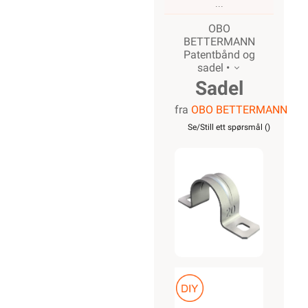
OBO
BETTERMANN
Patentbånd og
sadel •
Sadel
fra
OBO BETTERMANN
32mm
Se/Still ett spørsmål (
)
Galvanisert