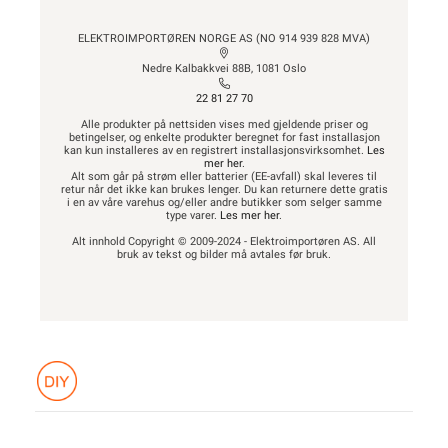
ELEKTROIMPORTØREN NORGE AS (NO 914 939 828 MVA)
Nedre Kalbakkvei 88B, 1081 Oslo
22 81 27 70
Alle produkter på nettsiden vises med gjeldende priser og
betingelser, og enkelte produkter beregnet for fast installasjon
kan kun installeres av en registrert installasjonsvirksomhet.
Les
mer her
.
Alt som går på strøm eller batterier (EE-avfall) skal leveres til
retur når det ikke kan brukes lenger. Du kan returnere dette gratis
i en av våre varehus og/eller andre butikker som selger samme
type varer.
Les mer her
.
Alt innhold Copyright © 2009-2024 - Elektroimportøren AS. All
bruk av tekst og bilder må avtales før bruk.