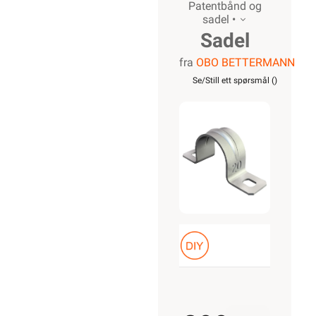
Patentbånd og
sadel •
Sadel
fra
OBO BETTERMANN
32mm
Se/Still ett spørsmål (
)
Galvanisert