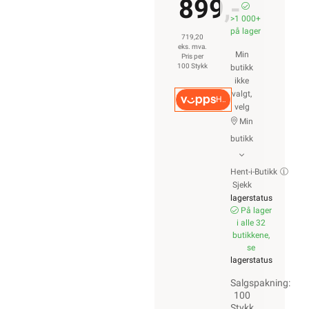
899,-
>1 000+
på lager
719,20
eks. mva.
Min
Pris per
100 Stykk
butikk
ikke
valgt,
Hurtigkasse
velg
Min
butikk
Hent-i-Butikk
Sjekk
lagerstatus
På lager
i alle 32
butikkene,
se
lagerstatus
Salgspakning:
100
Stykk