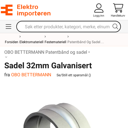
Logg inn
Handlekurv
Forsiden
Elektromateriell
Festemateriell
Patentbånd Og Sadel
OBO BETTERMANN Patentbånd og sadel •
Sadel 32mm Galvanisert
fra
OBO BETTERMANN
Se/Still ett spørsmål (
)