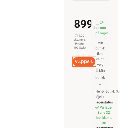
899,-
>1 000+
på lager
719,20
eks. mva.
Min
Pris per
100 Stykk
butikk
ikke
valgt,
Hurtigkasse
velg
Min
butikk
Hent-i-Butikk
Sjekk
lagerstatus
På lager
i alle 32
butikkene,
se