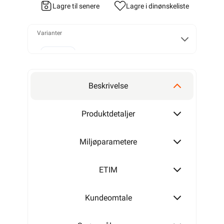
Lagre til senere
Lagre i din
ønskeliste
Varianter
13MM
Beskrivelse
16MM
Produktdetaljer
Miljøparametere
20MM
ETIM
Kundeomtale
25MM