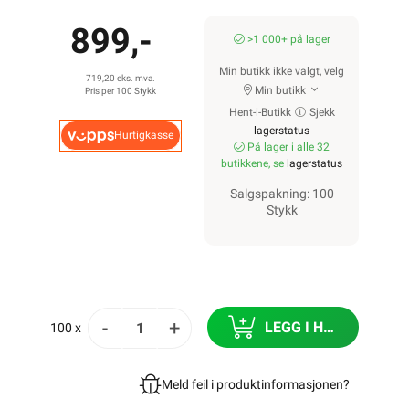
899,-
>1 000+ på lager
Min butikk ikke valgt, velg
719,20 eks. mva.
Min butikk
Pris per 100 Stykk
Hent-i-Butikk
Sjekk
lagerstatus
Hurtigkasse
På lager i alle 32
butikkene, se
lagerstatus
Salgspakning: 100
Stykk
-
+
LEGG I HANDLEKURV
100 x
Meld feil i produktinformasjonen?