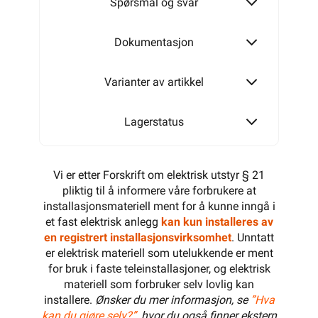
Spørsmål og svar
32MM
Dokumentasjon
Varianter av artikkel
40MM
Lagerstatus
Vi er etter Forskrift om elektrisk utstyr § 21
pliktig til å informere våre forbrukere at
installasjonsmateriell ment for å kunne inngå i
et fast elektrisk anlegg
kan kun installeres av
en registrert installasjonsvirksomhet
. Unntatt
er elektrisk materiell som utelukkende er ment
for bruk i faste teleinstallasjoner, og elektrisk
materiell som forbruker selv lovlig kan
installere.
Ønsker du mer informasjon, se
”Hva
kan du gjøre selv?”
, hvor du også finner ekstern