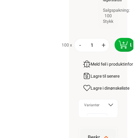
lagerstatus
Salgspakning:
100
Stykk
-
+
LE
100 x
Meld feil i produktinfor
Lagre til senere
Lagre i din
ønskeliste
Varianter
13MM
Beskrivelse