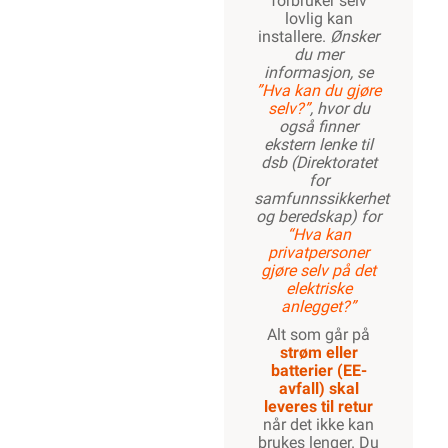
forbruker selv
lovlig kan
installere.
Ønsker
du mer
informasjon, se
”Hva kan du gjøre
selv?”
, hvor du
også finner
ekstern lenke til
dsb (Direktoratet
for
samfunnssikkerhet
og beredskap) for
“Hva kan
privatpersoner
gjøre selv på det
elektriske
anlegget?”
Alt som går på
strøm eller
batterier (EE-
avfall) skal
leveres til retur
når det ikke kan
brukes lenger. Du