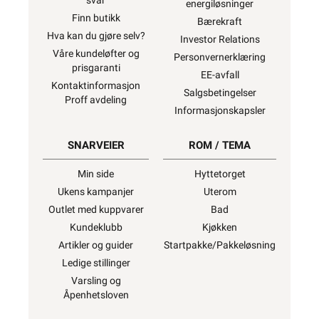
svar
energiløsninger
Finn butikk
Bærekraft
Hva kan du gjøre selv?
Investor Relations
Våre kundeløfter og
Personvernerklæring
prisgaranti
EE-avfall
Kontaktinformasjon
Salgsbetingelser
Proff avdeling
Informasjonskapsler
SNARVEIER
ROM / TEMA
Min side
Hyttetorget
Ukens kampanjer
Uterom
Outlet med kuppvarer
Bad
Kundeklubb
Kjøkken
Artikler og guider
Startpakke/Pakkeløsning
Ledige stillinger
Varsling og
Åpenhetsloven