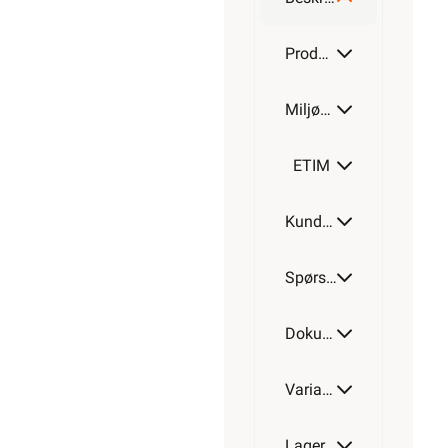
16MM
Produktdetaljer
Miljøparametere
20MM
ETIM
Kundeomtale
25MM
Spørsmål og svar
32MM
Dokumentasjon
Varianter av artikkel
40MM
Lagerstatus