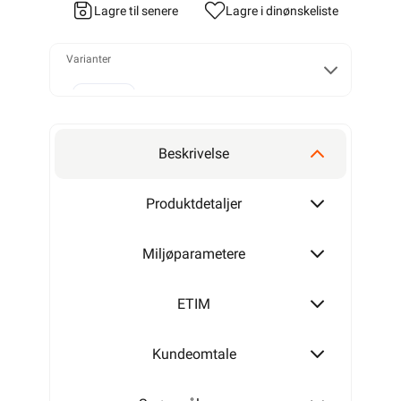
Lagre til senere
Lagre i din
ønskeliste
Varianter
13MM
Beskrivelse
16MM
Produktdetaljer
Miljøparametere
20MM
ETIM
Kundeomtale
25MM