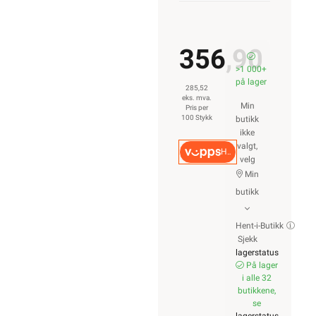
356,90
>1 000+
på lager
285,52
eks. mva.
Min
Pris per
100 Stykk
butikk
ikke
valgt,
Hurtigkasse
velg
Min
butikk
Hent-i-Butikk
Sjekk
lagerstatus
På lager
i alle 32
butikkene,
se