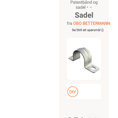
Patentbånd og
sadel •
Sadel
fra
OBO BETTERMANN
16mm
Se/Still ett spørsmål (
)
Galvanisert