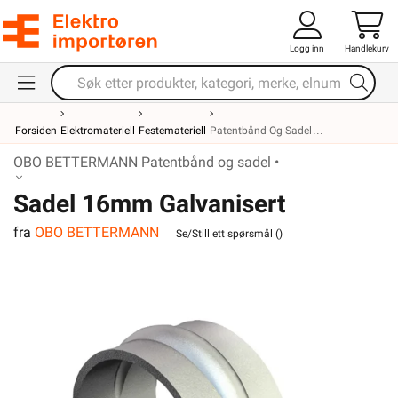
Logg inn
Handlekurv
Forsiden
Elektromateriell
Festemateriell
Patentbånd Og Sadel
OBO BETTERMANN Patentbånd og sadel •
Sadel 16mm Galvanisert
fra
OBO BETTERMANN
Se/Still ett spørsmål (
)