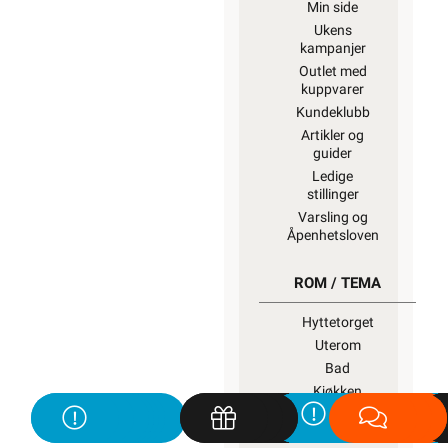
Min side
Ukens
kampanjer
Outlet med
kuppvarer
Kundeklubb
Artikler og
guider
Ledige
stillinger
Varsling og
Åpenhetsloven
ROM / TEMA
Hyttetorget
Uterom
Bad
Kjøkken
Startpakke/Pakkeløsning