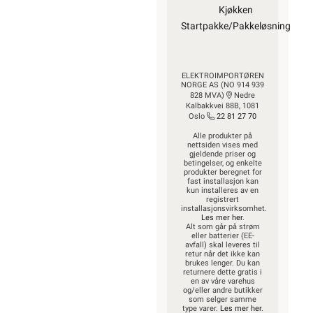
Kjøkken
Startpakke/Pakkeløsning
ELEKTROIMPORTØREN
NORGE AS (NO 914 939
828 MVA)
Nedre
Kalbakkvei 88B, 1081
Oslo
22 81 27 70
Alle produkter på
nettsiden vises med
gjeldende priser og
betingelser, og enkelte
produkter beregnet for
fast installasjon kan
kun installeres av en
registrert
installasjonsvirksomhet.
Les mer her
.
Alt som går på strøm
eller batterier (EE-
avfall) skal leveres til
retur når det ikke kan
brukes lenger. Du kan
returnere dette gratis i
en av våre varehus
og/eller andre butikker
som selger samme
type varer.
Les mer her
.