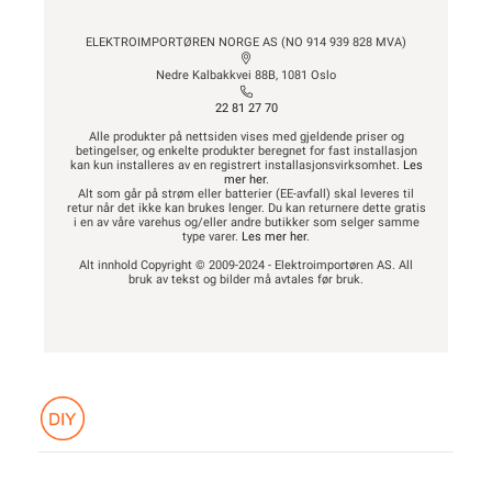
ELEKTROIMPORTØREN NORGE AS (NO 914 939 828 MVA)
Nedre Kalbakkvei 88B, 1081 Oslo
22 81 27 70
Alle produkter på nettsiden vises med gjeldende priser og
betingelser, og enkelte produkter beregnet for fast installasjon
kan kun installeres av en registrert installasjonsvirksomhet.
Les
mer her
.
Alt som går på strøm eller batterier (EE-avfall) skal leveres til
retur når det ikke kan brukes lenger. Du kan returnere dette gratis
i en av våre varehus og/eller andre butikker som selger samme
type varer.
Les mer her
.
Alt innhold Copyright © 2009-2024 - Elektroimportøren AS. All
bruk av tekst og bilder må avtales før bruk.