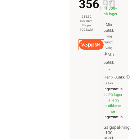
356,90
>1 000+
på lager
285,52
eks. mva.
Min
Pris per
100 Stykk
butikk
ikke
valgt,
Hurtigkasse
velg
Min
butikk
Hent-i-Butikk
Sjekk
lagerstatus
På lager
i alle 32
butikkene,
se
lagerstatus
Salgspakning:
100
Stykk