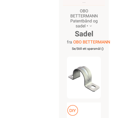
OBO
BETTERMANN
Patentbånd og
sadel •
Sadel
fra
OBO BETTERMANN
16mm
Se/Still ett spørsmål (
)
Galvanisert