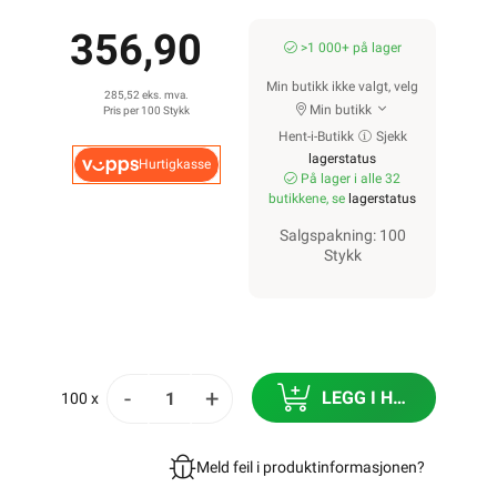
356,90
>1 000+ på lager
Min butikk ikke valgt, velg
285,52 eks. mva.
Min butikk
Pris per 100 Stykk
Hent-i-Butikk
Sjekk
lagerstatus
Hurtigkasse
På lager i alle 32
butikkene, se
lagerstatus
Salgspakning: 100
Stykk
-
+
LEGG I HANDLEKURV
100 x
Meld feil i produktinformasjonen?