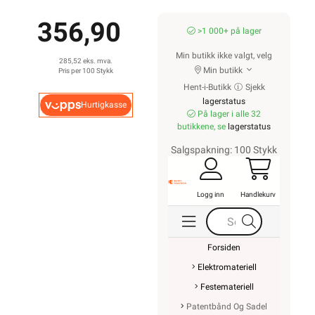
356,90
>1 000+ på lager
Min butikk ikke valgt, velg
285,52 eks. mva.
Min butikk
Pris per 100 Stykk
Hent-i-Butikk
Sjekk
lagerstatus
Hurtigkasse
På lager i alle 32
butikkene, se
lagerstatus
Salgspakning: 100 Stykk
Logg inn
Handlekurv
Forsiden
Elektromateriell
Festemateriell
Patentbånd Og Sadel