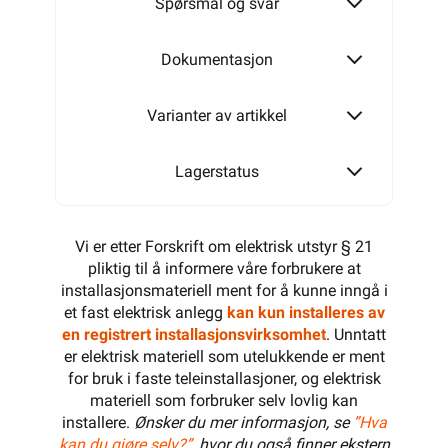
Spørsmål og svar
32MM
Dokumentasjon
Varianter av artikkel
40MM
Lagerstatus
Vi er etter Forskrift om elektrisk utstyr § 21
pliktig til å informere våre forbrukere at
installasjonsmateriell ment for å kunne inngå i
et fast elektrisk anlegg
kan kun installeres av
en registrert installasjonsvirksomhet
. Unntatt
er elektrisk materiell som utelukkende er ment
for bruk i faste teleinstallasjoner, og elektrisk
materiell som forbruker selv lovlig kan
installere.
Ønsker du mer informasjon, se
”Hva
kan du gjøre selv?”
, hvor du også finner ekstern