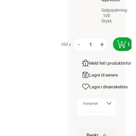
lagerstatus
Salgspakning:
100
Stykk
-
+
LE
100 x
Meld feil i produktinfor
Lagre til senere
Lagre i din
ønskeliste
Varianter
13MM
Beskrivelse