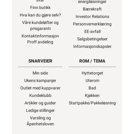
svar
energiløsninger
Finn butikk
Bærekraft
Hva kan du gjøre selv?
Investor Relations
Våre kundeløfter og
Personvernerklæring
prisgaranti
EE-avfall
Kontaktinformasjon
Salgsbetingelser
Proff avdeling
Informasjonskapsler
SNARVEIER
ROM / TEMA
Min side
Hyttetorget
Ukens kampanjer
Uterom
Outlet med kuppvarer
Bad
Kundeklubb
Kjøkken
Artikler og guider
Startpakke/Pakkeløsning
Ledige stillinger
Varsling og
Åpenhetsloven