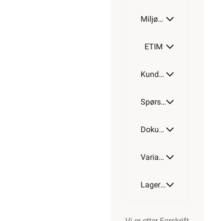
Miljøparametere
20MM
ETIM
Kundeomtale
25MM
Spørsmål og svar
32MM
Dokumentasjon
Varianter av artikkel
40MM
Lagerstatus
Vi er etter Forskrift