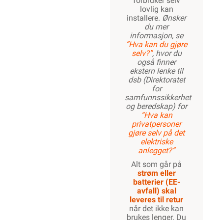
forbruker selv
lovlig kan
installere.
Ønsker
du mer
informasjon, se
”Hva kan du gjøre
selv?”
, hvor du
også finner
ekstern lenke til
dsb (Direktoratet
for
samfunnssikkerhet
og beredskap) for
“Hva kan
privatpersoner
gjøre selv på det
elektriske
anlegget?”
Alt som går på
strøm eller
batterier (EE-
avfall) skal
leveres til retur
når det ikke kan
brukes lenger. Du