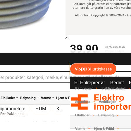
installasjon kan kun installe
Alt som går på strøm eller batterier (EE
returnere dette gratis i en av våre vare
Alt innhold Copyright © 2009-2024 - Ele
-
+
39,90
31,92 eks. mva.
Pris per 1 Stykk
Elektrisk materiell beregne
av
Hurtigkasse
El-Entreprenør
Bedrift
Kampanjer
Elektromateriell
Elbillader
Belysning
Varme
Hjem & Fritid
Verktøy
Kabel & Ledning
Smarthus
Ventilasjon
jøparametere
ETIM
Kundeomtale
Spørsmål og svar
 Rør
Pakknippel
Elbillader
Belysning
Elis Elektro Polyamid red
eduksjonsnippel fra Elis Elektro. I polyamid med temperaturområd
Varme
Hjem & Fritid