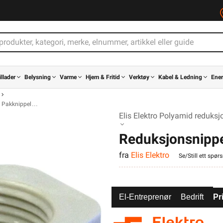
illader
Belysning
Varme
Hjem & Fritid
Verktøy
Kabel & Ledning
Ener
Pakknippel
Elis Elektro Polyamid reduksj
Reduksjonsnipp
fra
Elis Elektro
Se/Still ett spør
El-Entreprenør
Bedrift
Pr