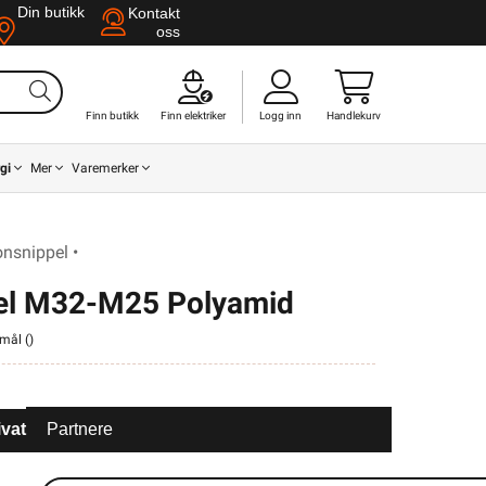
Din butikk
Kontakt
oss
Finn butikk
Finn elektriker
Logg inn
Handlekurv
gi
Mer
Varemerker
onsnippel •
el M32-M25 Polyamid
smål (
)
ivat
Partnere