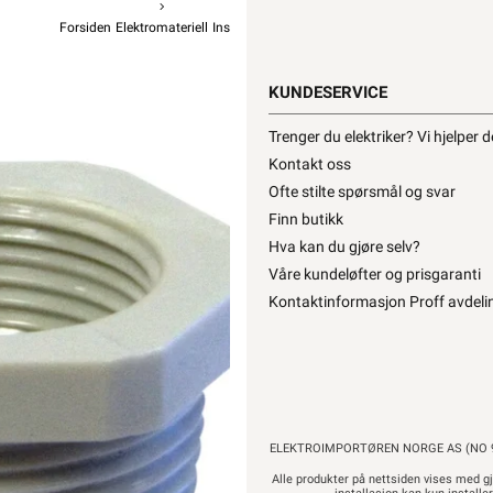
Forsiden
Elektromateriell
Installasjonstilbehør For Kabel Og Rør
Pakknip
Elis
KUNDESERVICE
Reduksjon
Trenger du elektriker? Vi hjelper 
f
Kontakt oss
Ofte stilte spørsmål og svar
Finn butikk
39,90
Hva kan du gjøre selv?
31
Pr
Våre kundeløfter og prisgaranti
Kontaktinformasjon Proff avdeli
Hurtigk
ELEKTROIMPORTØREN NORGE AS (NO 9
Alle produkter på nettsiden vises med gj