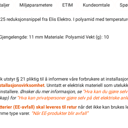
El-Entreprenør
Bedrift
Privat
Partnere
aljer
Miljøparametere
ETIM
Kundeomtale
Spø
Kampanjer
Elektromateriell
5 reduksjonsnippel fra Elis Elektro. I polyamid med temperaturo
Smarthus
Ventilasjon
Elbillader
5 Gjengelengde: 11 mm Materiale: Polyamid Vekt (g): 10
Belysning
Varme
Hjem & Fritid
Verktøy
Kabel & Ledning
Energi
Mer
Varemerker
isk utstyr § 21 pliktig til å informere våre forbrukere at installas
Din butikk
Kontakt
oss
installasjonsvirksomhet
. Unntatt er elektrisk materiell som utelukk
installere.
Ønsker du mer informasjon, se
”Hva kan du gjøre selv
kap) for
“Hva kan privatpersoner gjøre selv på det elektriske anl
terier (EE-avfall) skal leveres til retur
Finn butikk
Finn elektriker
når det ikke kan brukes le
Logg inn
Handlekurv
mme type varer.
“Når EE-produkter blir avfall”