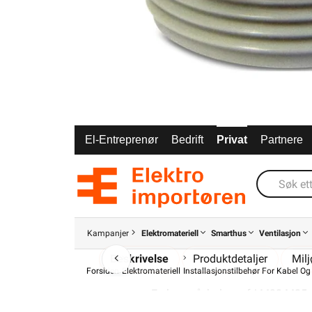
El-Entreprenør
Bedrift
Privat
Partnere
Kampanjer
Elektromateriell
Smarthus
Ventilasjon
Beskrivelse
Produktdetaljer
Mil
Forsiden
Elektromateriell
Installasjonstilbehør For Kabel Og
En lysegrå, halogenfri M32-M25 r