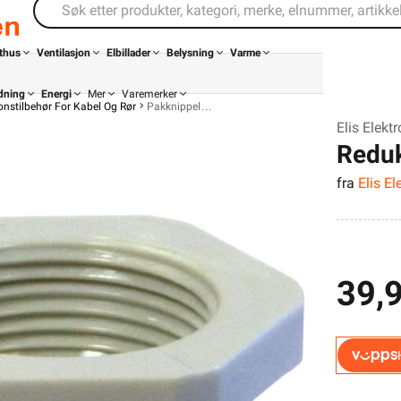
thus
Ventilasjon
Elbillader
Belysning
Varme
dning
Energi
Mer
Varemerker
jonstilbehør For Kabel Og Rør
Pakknippel
Elis Elekt
Redu
fra
Elis El
39,
Din butikk
Kontakt
oss