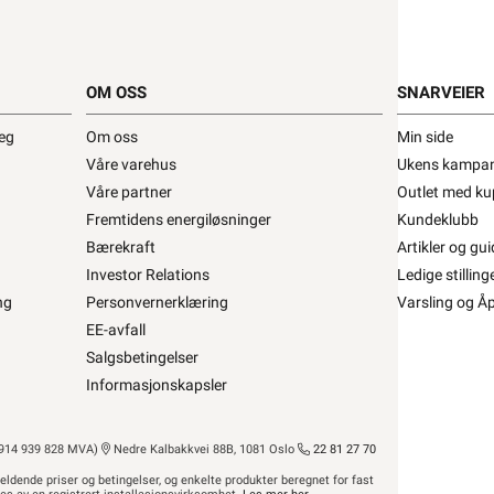
pel
 Elektro Polyamid reduksjonsnippel •
OM OSS
SNARVEIER
snippel M32-M25 Polyamid
deg
Om oss
Min side
ra
Elis Elektro
Se/Still ett spørsmål (
)
Våre varehus
Ukens kampan
Våre partner
Outlet med ku
Fremtidens energiløsninger
Kundeklubb
Bærekraft
Artikler og gui
,92 eks. mva.
190+ på lager
is per 1 Stykk
Investor Relations
Ledige stilling
Min butikk ikke valgt, velg
Min butikk
ng
Personvernerklæring
Varsling og Å
Hent-i-Butikk
Sjekk
lagerstatus
EE-avfall
asse
På lager i 14 av 32 butikker, se
lagerstatus
Salgsbetingelser
Informasjonskapsler
14 939 828 MVA)
Nedre Kalbakkvei 88B, 1081 Oslo
22 81 27 70
eldende priser og betingelser, og enkelte produkter beregnet for fast