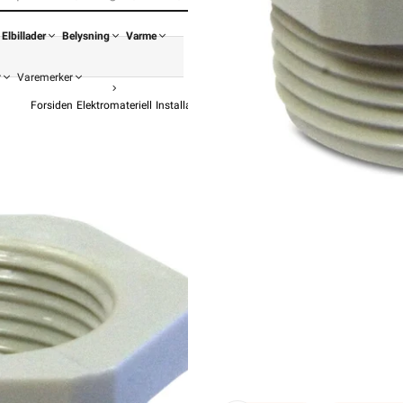
Elbillader
Belysning
Varme
r
Varemerker
Forsiden
Elektromateriell
Installasjonstilbehør For Kabel Og Rør
Pakknippel
Elis El
Reduksjons
fra
E
39,90
31,92 e
Pris pe
Hurtigkass