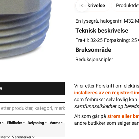
Beskrivelse
Produktdet
En lysegrå, halogenfri M32-M2
Teknisk beskrivelse
Fra-til: 32-25 Forpakning: 2
Bruksområde
Reduksjonsnipler
Vi er etter Forskrift om elektr
e
installeres av en registrert 
som forbruker selv lovlig kan 
samfunnssikkerhet og bereds
Alt som går på
strøm eller bat
andre butikker som selger sa
n
Elbillader
Belysning
Varme
Mer
Varemerker