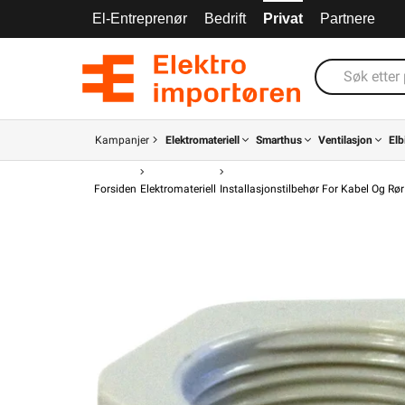
El-Entreprenør
Bedrift
Privat
Partnere
Kampanjer
Elektromateriell
Smarthus
Ventilasjon
Elb
Forsiden
Elektromateriell
Installasjonstilbehør For Kabel Og Rør